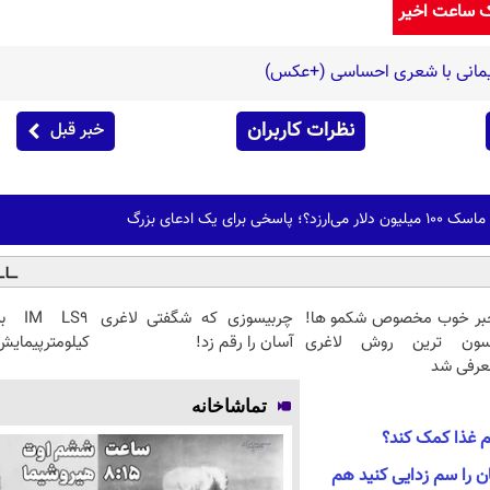
ک ساعت اخیر
یمانی با شعری احساسی (+عکس)
نظرات کاربران
خبر قبل
 برای یک ادعای بزرگ
بر خوب مخصوص شکمو ها!
چربیسوزی که شگفتی لاغری
سون ترین روش لاغری
آسان را رقم زد!
کیلومترپیمایش 
عرفی شد
تماشاخانه
م غذا کمک کند؟
ن را سم زدایی کنید هم