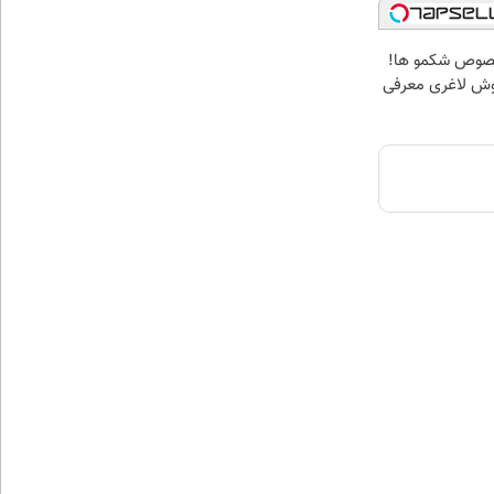
صوص شکمو ها!
وش لاغری معرفی