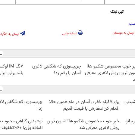
کپی لینک
اسب
ارسال به دوستان
نسخه چاپی
ارسال به تلگرام
ر خوب مخصوص شکمو ها!
چربیسوزی که شگفتی لاغری
IM LS7
ون ترین روش لاغری معرفی
آسان را رقم زد!
بلند برقی ایرا
وشیدنی
برای7کیلو لاغری آسان در ماه همین حالا
چربیسوزی که شگفتی لاغ
اقدام کن!سفارش با قیمت قدیم
زد!
یاتو
خبر خوب مخصوص شکمو ها! آسون ترین
نوشیدنی گیاهی محبوب برا
روش لاغری معرفی شد
اضافه وزن! 60%تخفیف