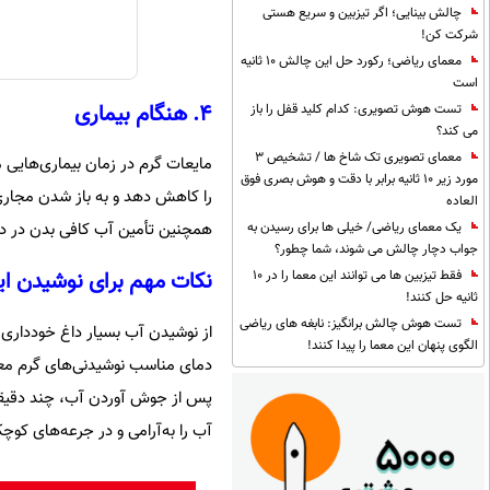
چالش بینایی؛ اگر تیزبین و سریع هستی
شرکت کن!
معمای ریاضی؛ رکورد حل این چالش 10 ثانیه
است
۴. هنگام بیماری
تست هوش تصویری: کدام کلید قفل را باز
می کند؟
معمای تصویری تک شاخ ها / تشخیص 3
مایعات گرم در زمان بیماری‌هایی م
مورد زیر 10 ثانیه برابر با دقت و هوش بصری فوق
را کاهش دهد و به باز شدن مجار
العاده
یک معمای ریاضی/ خیلی ها برای رسیدن به
همچنین تأمین آب کافی بدن در دو
جواب دچار چالش می شوند، شما چطور؟
نکات مهم برای نوشیدن ای
فقط تیزبین ها می توانند این معما را در 10
ثانیه حل کنند!
تست هوش چالش برانگیز: نابغه های ریاضی
از نوشیدن آب بسیار داغ خودداری 
الگوی پنهان این معما را پیدا کنند!
دمای مناسب نوشیدنی‌های گرم معمولاً بین ۵۵ تا ۷۰ درجه سانتی‌گراد (۱۳۰ تا
پس از جوش آوردن آب، چند دقیقه
آب را به‌آرامی و در جرعه‌های کوچ