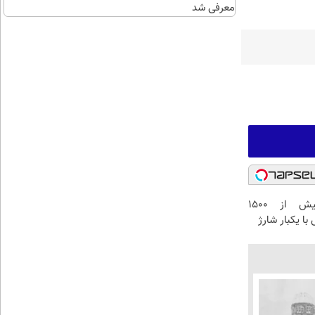
معرفی شد
IM LS9 بیش از 1500
با یکبار شارژ