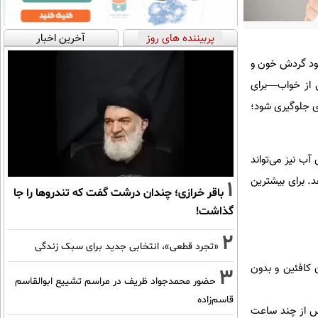
پربیننده های روز
آخرین اخبار
هبود گردش خون و
 از خواب—برای
ی جلوگیری شود؛
 نیز می‌تواند
د. برای بیشترین
1
باقر خرازی؛ چندان درشت گفت که تندروها را جا
گذاشت!
2
«تجرد قطعی»، انتخابی جدید برای سبک زندگی
 کافئین و بدون
3
حضور محمدجواد ظریف در مراسم تشییع ابوالقاسم
قاسم‌زاده
پس از چند ساعت