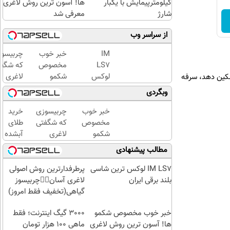
کیلومترپیمایش با یکبار
ها! آسون ترین روش لاغری
شارژ
معرفی شد
از سراسر وب
IM
خبر خوب
چربیسو
LS7
مخصوص
که شگف
لوکس
شکمو
لاغری
تسکین دهد، سرفه
ترین
ها!
آسان را
وبگردی
شاسی
آسون
رقم زد!
بلند
ترین
خبر خوب
چربیسوزی
خرید
برقی
روش
مخصوص
که شگفتی
طلای
ایران
لاغری
شکمو
لاغری
آبشده
معرفی
ها!
آسان را
حتی با
مطالب پیشنهادی
شد
آسون
رقم زد!
۱۰۰هزارتومان
ترین
IM LS7 لوکس ترین شاسی
پرطرفدارترین روش اصولی
روش
بلند برقی ایران
لاغری آسان👈🏻چربیسوز
لاغری
گیاهی(تخفیف فقط امروز)
معرفی
شد
خبر خوب مخصوص شکمو
3000 گیگ اینترنت؛ فقط
ها! آسون ترین روش لاغری
ماهی 100 هزار تومان