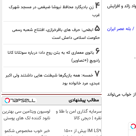
4
د زائد و افزایش
زنِ بادیگارد محافظ نیوشا ضیغمی در مسجد شهرک
غرب
5
/
بله عصر ایران
ابطحی: حرف های باقرخرازی، افتتاح شعبه رسمی
حکومت اسلامی داعش است
6
بانوی معماری که به بتن روح داد؛ درباره سوتلانا کانا
رادویچ (+تصاویر)
7
خمسه: همه بازیگرها شیطنت هایی داشتند ولی اکبر
عبدی، مرد خانواده بود
 خواب می‌تواند
مطالب پیشنهادی
سرمایه گذاری امن با طلا و
لوسیون ویتامین سی بهترین
نقره | دیجی کالا
نابود کننده لک های پوستی
IM LS9 بیش از 1500
خبر خوب مخصوص شکمو