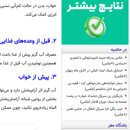
خواب، بدن در حالت کم‌آبی نسبی قر
انرژی کمک می‌کند.
۲. قبل از وعده‌های غذایی
در حاشیه
مصرف آب گرم پیش از غذا باعث اف
عکس پدرانه سپند امیرسلیمانی با شعری
همچنین نوشیدن آب قبل از غذا می
احساسی (+عکس)
استایل شیک لیندا کیانی در اکران ماه پنهان
۳. پیش از خواب
(+عکس)
سحر دولتشاهی عذرخواهی کرد ؛ قصد بی
احترامی به اذان نداشتم (عکس)
آب گرم اثر آرام‌بخش دارد و می‌ت
بازیگران زن سریال «بامداد خمار» در پشت
بخشی از روتین شبانه آرامش‌بخش
صحنه به سبک دوران قاجار (عکس)
البته زیاده‌روی نکنید، چون ممک
تیپ رنگی تارا سریال شغال در جشن نفس
(+عکس)
باشگاه مغز