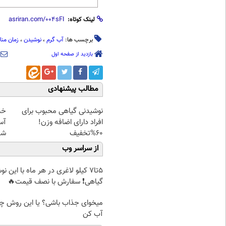
لینک کوتاه:
برچسب ها:
آب گرم
،
نوشیدن
،
زمان من
بازدید از صفحه اول
مطالب پیشنهادی
نوشیدنی گیاهی محبوب برای
خب
افراد دارای اضافه وزن!
آس
60%تخفیف
شد
از سراسر وب
5تا7 کیلو لاغری در هر ماه با این ن
گیاهی❗ سفارش با نصف قیمت🔥
میخوای جذاب باشی؟ یا این روش چرب
آب کن