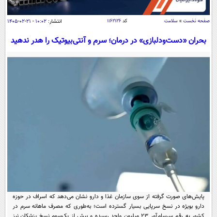
سیاسی
اقتصاد
صفحه نخست
»
سلامت
کد
۱۱۶۲۱۲۶
انتشار:
۱۰:۰۲ - ۲۱-۰۲-۱۴۰۵
جامعه
اقتصادی
بحران «دست‌ودلبازی» در درمان؛ سرم و آنتی‌بیوتیک را هدر ندهید
ورزشی
اجتماعی
خودرو
بین الملل
حوادث
فرهنگ و هنر
سیاست خارجی
سلامت
علم و دانش
یک برش دانایی
قرآن
فناوری و It
محیط زیست
گوناگون
علمی
سفر و تفریح
فیلم
سرگرمی
اخبار کریپتو
عصر ایران 2
اقتصاد
باشگاه مغز
آموزش زبان
خواندنی ها و دیدنی ها
ورزش
مجله تصویری سلاح
پایش‌های صورت گرفته از سوی سازمان غذا و دارو نشان می‌دهد که اسراف در حوزه
داستان کوتاه
سیاست
دارو بویژه در نسخ‌ سرپایی بسیار گسترده است؛ به‌طوری که مصرف ماهانه سرم در
کشور به رقم سرسام‌آور ۲۳ میلیون واحد رسیده و بیش از یک‌سوم نسخ‌ پزشکان نیز