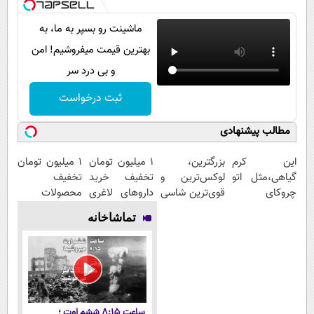
ماشینت رو بسپر به ما، به
بهترین قیمت میفروشیم! امن
و بی درد سر
ثبت درخواست
مطالب پیشنهادی
این کرم
بزرگترین،
1 میلیون تومان
۱ میلیون تومان
گیاهی،مثل اتو
لوکس‌ترین و
تخفیف خرید
تخفیف
چروکای
قوی‌ترین شاسی
داروهای لاغری
محصولات
پوستتوصاف
بلند EREV در
با ارسال از
لاغری؛ یک قدم
تماشاخانه
میکنه!50%تخفیف
در ایران رونمایی
داروخانه و پک
نزدیک‌تر به
شد
یخ!
شروع کاهش
وزن
ساعت ۸:۱۵ ششم اوت ؛