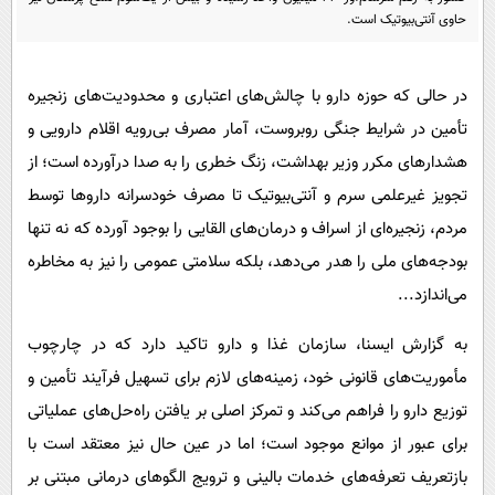
پیامک
سرگرمی
حاوی آنتی‌بیوتیک است.
روانشناسی
فناوری
آشپزی
گوناگون
در حالی که حوزه دارو با چالش‌های اعتباری و محدودیت‌های زنجیره
تأمین در شرایط جنگی روبروست، آمار مصرف بی‌رویه اقلام دارویی و
دانلود
حوادث
هشدارهای مکرر وزیر بهداشت، زنگ خطری را به صدا درآورده است؛ از
محیط زیست
تجویز غیرعلمی سرم و آنتی‌بیوتیک تا مصرف خودسرانه داروها توسط
سلامت
مردم، زنجیره‌ای از اسراف و درمان‌های القایی را بوجود آورده که نه تنها
فرهنگی
بودجه‌های ملی را هدر می‌دهد، بلکه سلامتی عمومی را نیز به مخاطره
می‌اندازد...
بین الملل
اجتماعی
به گزارش ایسنا، سازمان غذا و دارو تاکید دارد که در چارچوب
مأموریت‌های قانونی خود، زمینه‌های لازم برای تسهیل فرآیند تأمین و
حیات وحش
توزیع دارو را فراهم می‌کند و تمرکز اصلی بر یافتن راه‌حل‌های عملیاتی
سیاست خارجی
برای عبور از موانع موجود است؛ اما در عین حال نیز معتقد است با
بازتعریف تعرفه‌های خدمات بالینی و ترویج الگوهای درمانی مبتنی بر