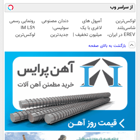
از سراسر وب
لوکس‌ترین
آمپول های
دندان مصنوعی
رونمایی رسمی
شاسی‌بلند
لاغری با یک
سوئیسی:
IM LS9
EREV در ایران،
میلیون تخفیف |
جدیدترین
لوکس‌ترین
توسط نیکا موتور
ارسال از
فناوری اروپا،
EREV در ایران
بازگشت به بالای صفحه
رونمایی شد!
داروخانه های
سبک و مقاوم |
معتبر
پرداخت قسطی