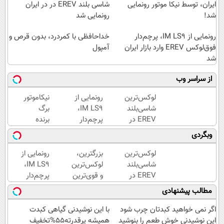
ایران، توسط نیکا موتور رونمایی
شاسی بلند EREV در در ایران
شد!
رونمایی شد
رونمایی از IM LS9، پرچم‌دار
خداحافظی با کمردرد، بدون قرص و
فوق‌لوکس EREV وارد بازار ایران
آمپول
شد
از سراسر وب
لوکس‌ترین
رونمایی از
نیکاموتور
شاسی‌بلند
IM LS9،
برگ
EREV در
پرچم‌دار
برنده
ایران،
فوق‌لوکس
جدیدش
وبگردی
توسط نیکا
EREV
را رو کرد،
موتور
وارد بازار
IM LS9
لوکس‌ترین
بزرگترین،
رونمایی از
رونمایی
ایران شد
رسماً
شاسی‌بلند
لوکس‌ترین
IM LS9،
شد!
وارد بازار
EREV در
و قوی‌ترین
پرچم‌دار
ایران شد
ایران،
شاسی بلند
فوق‌لوکس
مطالب پیشنهادی
توسط نیکا
EREV در
EREV
موتور
در ایران
وارد بازار
اگر نمی خواهید کبدتان چرب شود
با این نوشیدنی گیاهی کبدت
رونمایی
رونمایی
ایران شد
این نوشیدنی خوش طعم را بنوشید
همیشه پرقدرته55%تخفیف