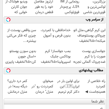
بزرگترین،
رونمایی از IM
آرتروز مفاصل
ویدیو هولناک از
لوکس‌ترین و
LS9، پرچم‌دار
خود را به طور
جوان کارتن
قوی‌ترین شاسی
فوق‌لوکس
قطعی درمان
خوابی که
بلند EREV در در
EREV وارد بازار
کنید!
میلیاردر شد.
از سراسر وب
ایران رونمایی
ایران شد
◗پرسش‌نامه◖
آموزش رایگان
شد
این کرم گیاهی،مثل اتو
خداحافظی با کمردرد،
سن واقعی پوستت از
چروکای پوستتوصاف
بدون قرص و آمپول
چیزی که فکر می‌کنی
میکنه!50%تخفیف
بیشتره...
جوانسازی پوست
بمب جوانساز! کرم
بدون سوزن پوستتو
صورت را با کرم
بوتاکس جلبک
10سال جوون
ضدچروک آلمانی تجربه
اسپیرولینا50%تخفیف
کن50%تخفیف پاییزی
کنید!
مطالب پیشنهادی
‌راه خلاصی از
برای اولین بار در
میخوای
کمر درد داری؟
کمردرد
ایران🇮🇷 این
کمردردت رو "در
دیگه بسه! در
همینجاست ◀
دکتر کرم ترمیم
منزل" درمان
منزل درمانش
فقط کافیه فرم
کننده 23 روزه
کنی؟ (◂فیلم +
کن
نظر شما
رو پر کنی!
ساخت!
◂پرسش‌نامه)
(◀پرسش‌نامه)
نام