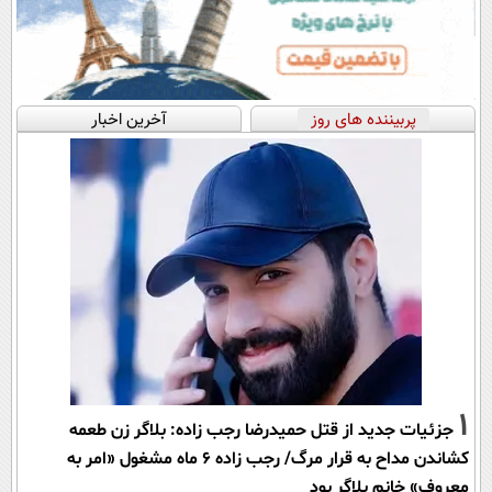
پربیننده های روز
آخرین اخبار
1
جزئیات جدید از قتل حمیدرضا رجب زاده: بلاگر زن طعمه
کشاندن مداح به قرار مرگ/ رجب زاده 6 ماه مشغول «امر به
معروف» خانم بلاگر بود