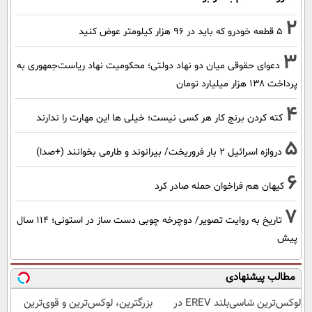
2
۵ قطعه خودرو که باید در ۹۶ هزار کیلومتر عوض کنید
3
دعوای حقوقی میان دو نهاد دولتی؛ محکومیت نهاد ریاست‌جمهوری به
پرداخت ۱۳۸ هزار میلیارد تومان
4
کته کردن برنج کار هر کسی نیست؛ خیلی ها این مهارت را ندارند
5
دروازه اسرائیل ۲ بار فروریخت/ بیرانوند و طارمی بخوانند (+صدا)
6
کیهان هم فراخوان حمله صادر کرد
7
تاریخ به روایت تصویر/ دوچرخه چوبی دست ساز در استونی؛ 114 سال
پیش
مطالب پیشنهادی
لوکس‌ترین شاسی‌بلند EREV در
بزرگترین، لوکس‌ترین و قوی‌ترین