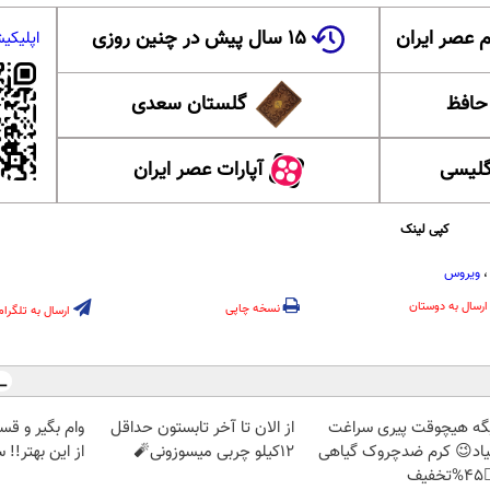
۱۵ سال پیش در چنین روزی
عضویت در ا
 ایران
گلستان سعدی
این ل
آپارات عصر ایران
آموزش
کپی لینک
ویروس
ارسال به دوستان
نسخه چاپی
ارسال به تلگرام
 طلا بخر! چی
از الان تا آخر تابستون حداقل
دیگه هیچوقت پیری سرا
 سریع احراز کن
12کیلو چربی میسوزونی🧨
نمیاد😉 کرم ضدچروک گیا
👈