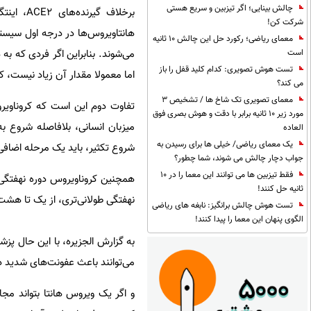
چالش بینایی؛ اگر تیزبین و سریع هستی
شرکت کن!
هانتاویروس‌ها در درجه اول سیست
معمای ریاضی؛ رکورد حل این چالش 10 ثانیه
می‌شوند. بنابراین اگر فردی که 
است
تست هوش تصویری: کدام کلید قفل را باز
اما معمولا مقدار آن زیاد نیست، 
می کند؟
معمای تصویری تک شاخ ها / تشخیص 3
تفاوت دوم این است که کروناویروس یک ویر
مورد زیر 10 ثانیه برابر با دقت و هوش بصری فوق
میزبان انسانی، بلافاصله شروع به ت
العاده
یک معمای ریاضی/ خیلی ها برای رسیدن به
شروع تکثیر، باید یک مرحله اضاف
جواب دچار چالش می شوند، شما چطور؟
فقط تیزبین ها می توانند این معما را در 10
ثانیه حل کنند!
نهفتگی طولانی‌تری، از یک تا هشت ه
تست هوش چالش برانگیز: نابغه های ریاضی
الگوی پنهان این معما را پیدا کنند!
به گزارش الجزیره، با این حال پزش
می‌توانند باعث عفونت‌های شدید در
و اگر یک ویروس هانتا بتواند م