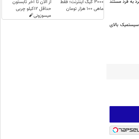
رد به فرد مستند
3000 گیگ اینترنت؛ فقط
از الان تا آخر تابستون
ماهی 100 هزار تومان
حداقل 12کیلو چربی
میسوزونی🧨
 سیستمیک بالای