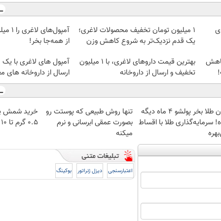
ی
۱ میلیون تومان تخفیف محصولات لاغری؛
آمپول‌ها
یک قدم نزدیک‌تر به شروع کاهش وزن
از همه‌جا بخر!
کاهش
بهترین قیمت داروهای لاغری، با ۱ میلیون
آمپول های لاغری با یک 
!
تخفیف و ارسال از داروخانه‌
ارسال از داروخانه های مع
الان طلا بخر پولشو 4 ماه دیگه
تنها روش طبیعی که پوستت رو
خرید شمش پل
! سرمایه‌گذاری طلا با اقساط
بصورت عمقی ابرسانی و نرم
۰.۵ گرم تا ۱۰ گرم
بهره
میکنه
اعتبارسنجی
دیزل ژنراتور
بوکینگ