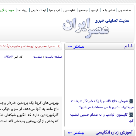
صفحه اول
تماس با ما
آرشیو
جستجو
نظرسنجی
آب و هوا
اوقات شرعی
پیوند ها
سواد زندگی
فیلم
بیشتر »»
حمید محرمیان نویسنده و مترجم درگذشت
صفحه نخست
»
سلامت
کد خبر
۱۱۶۲۸۰۳
شوخی حاج قاسم با یک خبرنگار شیطنت
ویروس‌های کرونا یک پروتئین خاردار برجس
می‌کنی!... داری با من مصاحبه می‌کنی؟
تاج مانند به آنها می‌دهد. از سوی دیگر، 
گلیکوپروتئین دارند که الگویی شبکه‌ای ش
کلینتون، ترامپ را به صدام حسین تشبیه
که بخشی از آن پروتئین و بخشی قند است.
کرد
آموزش زبان انگلیسی
بیشتر »»