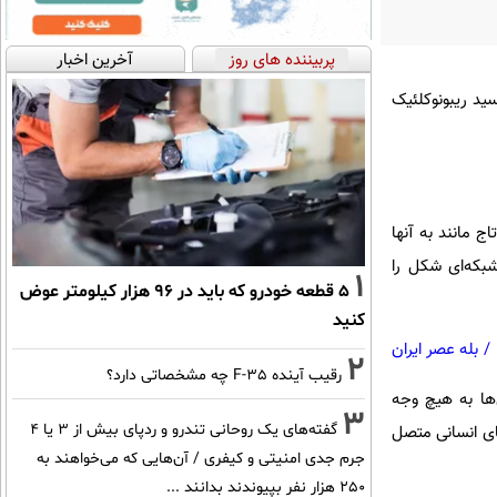
پربیننده های روز
آخرین اخبار
یروس‌های مبتنی بر اسید ریبونوکلئیک
ج مانند به آنها
شبکه‌ای شکل را
1
۵ قطعه خودرو که باید در ۹۶ هزار کیلومتر عوض
کنید
/
بله عصر ایران
2
رقیب آینده F-35 چه مشخصاتی دارد؟
ها به هیچ وجه
3
گفته‌های یک روحانی تندرو و ردپای بیش از ۳ یا ۴
ای انسانی متصل
جرم جدی امنیتی و کیفری / آن‌هایی که می‌خواهند به
۲۵۰ هزار نفر بپیوندند بدانند ...