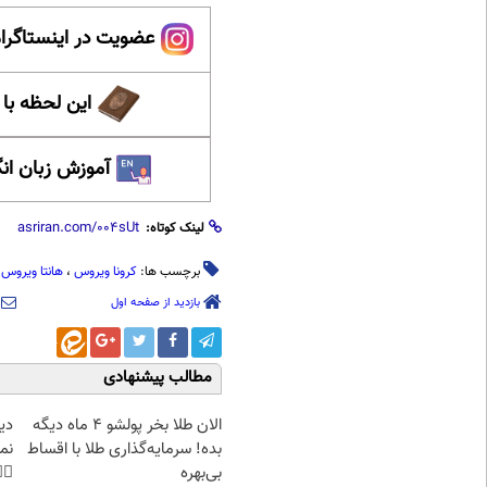
ینستاگرام عصر ایران
حظه با حافظ
 زبان انگلیسی
لینک کوتاه:
،
هانتا ویروس
،
کرونا ویروس
برچسب ها:
بازدید از صفحه اول
مطالب پیشنهادی
غت
الان طلا بخر پولشو 4 ماه دیگه
هی
بده! سرمایه‌گذاری طلا با اقساط
45%تخفیف
بی‌بهره