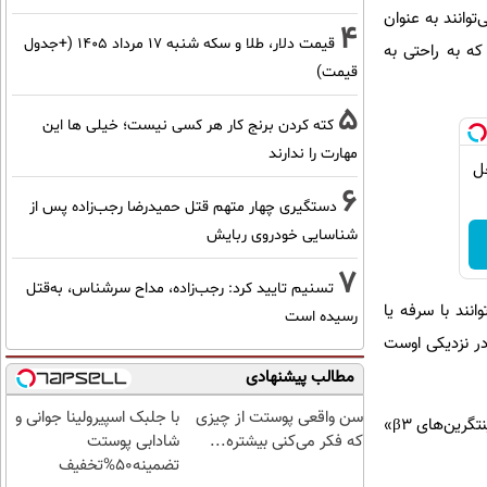
آنژیوتانسین) دارند که می‌توانند به عنوان
4
قیمت دلار، طلا و سکه شنبه ۱۷ مرداد ۱۴۰۵ (+جدول
ه به راحتی به
قیمت)
5
کته کردن برنج کار هر کسی نیست؛ خیلی ها این
مهارت را ندارند
| ضد جعل
6
دستگیری چهار متهم قتل حمیدرضا رجب‌زاده پس از
شناسایی خودروی ربایش
7
تسنیم تایید کرد: رجب‌زاده، مداح سرشناس، به‌قتل
انند با سرفه یا
رسیده است
در نزدیکی اوست
مطالب پیشنهادی
سن واقعی پوستت از چیزی
با جلبک اسپیرولینا جوانی و
از سوی دیگر، گلیکوپروتئین‌های موجود در ساختار هانتاویروس به گیرنده‌های ACE2 متصل نمی‌شوند بلکه به «اینتگرین‌های β3»
که فکر می‌کنی بیشتره...
شادابی پوستت
تضمینه50%تخفیف