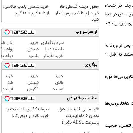
قرار دارند. در نتیجه،
چطور میشه قسطی طلا
خرید شمش پلمپ طلاسی،
خرید | با طلاسی پس انداز
از ۰.۵ گرم تا ۱۰ گرم
ری جدی در آنجا
کنید
اری ویروس باشد
از سراسر وب
سرمایه‌گذاری
خرید
الان طلا
پس از ورود به
بلندمدت با
شمش
ند که قبل از
خرید نقره از
پلمپ
دیگه بده
دیجی‌کالا
طلاسی،
سرمایه‌گ
وبگردی
از ۰.۵
طلا با ا
گرم تا
بی‌بهره
خرید
خرید
خرید
ند. اما هانتاویروس‌ها دوره
۱۰ گرم
طلای
شمش
طلا
آبشده
1 گرمی
آبشده
حتی با
از
با 100
مطالب پیشنهادی
۱۰۰هزارتومان
طلاسی
هزار
، هانتاویروس‌ها
تومن
🎉با ماهی فقط 100 هزار
سرمایه‌گذاری بلندمدت با
تومان 6 ماه اینترنت
خرید نقره از دیجی‌کالا
پرسرعت ADSL بگیر!!
گام تنفس، صحبت