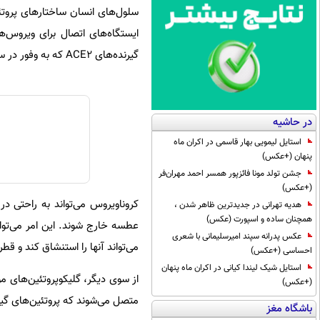
ایستگاه‌های اتصال برای ویروس‌
گیرنده‌های ACE2 که به وفور در سیستم تنفسی فوقانی از جمله بینی و گلو وجود دارند، متصل شود.
در حاشیه
استایل لیمویی بهار قاسمی در اکران ماه
پنهان (+عکس)
جشن تولد مونا فائزپور همسر احمد مهران‌فر
(+عکس)
کروناویروس می‌تواند به راحتی در
هدیه تهرانی در جدیدترین ظاهر شدن ،
همچنان ساده و اسپورت (عکس)
عطسه خارج شوند. این امر می‌توان
عکس پدرانه سپند امیرسلیمانی با شعری
می‌تواند آنها را استنشاق کند و قطر
احساسی (+عکس)
استایل شیک لیندا کیانی در اکران ماه پنهان
(+عکس)
متصل می‌شوند که پروتئین‌های گیر
باشگاه مغز