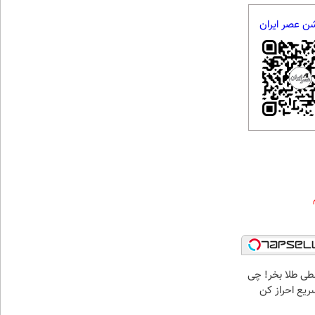
شن عصر ایران
سطی طلا بخر! چی
سریع احراز کن