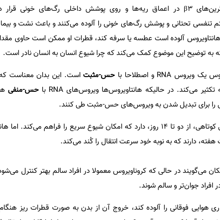
برخلاف گیرنده‌های ACE2، اینتگرین‌های β3 در اعماق ریه‌ها و روی پوشش داخلی رگ‌های خونی 
م تنفسی تحتانی و پوشش رگ‌های خونی را آلوده می‌کنند و باعث نشت و بیما
به هانتاویروس آلوده است عطسه یا سرفه کند، قطرات او ممکن است حاوی مقد
که به توضیح این موضوع کمک می‌کند که چرا شیوع انسان به انسان نادر است.
وس RNA و اصطلاحا با
حس-مثبت
است. این بدان معناست که 
کثیر می‌کند. در حالیکه هانتاویروس‌ها ویروس‌های RNA با
حس-منفی
هست
ی را برای تبدیل شدن به ویروس‌های حس-مثبت طی کنند.
همچنین کروناویروس دوره نهفتگی کوتاهی، از دو تا ۱۴ روز، دارد که امکان شیوع سریع را فراهم می‌ک
فته، دارند که به نوبه خود سرعت انتقال را کُند می‌کند.
کان می‌گویند در حالی که کروناویروس معمولا در افراد سالم بهتر کنترل می‌شود
 افراد جوان‌تر و سالم شوند.
جاری هوایی فوقانی را آلوده کند، خروج آن از بدن به صورت قطرات ریز هن