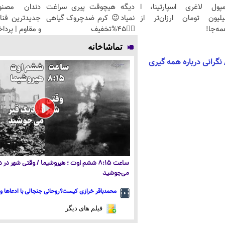
مپول لاغری اسپارتینا، ا
دیگه هیچوقت پیری سراغت
دندان مصنو
یلیون تومان ارزان‌تر از
نمیاد😉 کرم ضدچروک گیاهی
جدیدترین فنا
ه‌جا!
👈🏻45%تخفیف
و مقاوم | پرد
تماشاخانه
گرانی درباره همه گیری
ساعت ۸:۱۵ ششم اوت ؛ هیروشیما / وقتی شهر در
می‌جوشید
محمدباقر خرازی کیست؟روحانی جنجالی با ادعاها و 
فیلم های دیگر