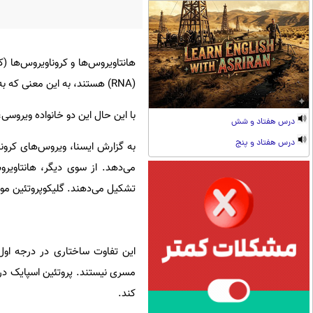
(RNA) هستند، به این معنی که به جای DNA از RNA به عنوان ماده ژنتیکی خود استفاده می‌کنند.
با این حال این دو خانواده ویروسی
درس هفتاد و شش
درس هفتاد و پنج
به گزارش ایسنا، ویروس‌های کرونا
می‌دهد. از سوی دیگر، هانتاویرو
تشکیل می‌دهند. گلیکوپروتئین مو
این تفاوت ساختاری در درجه اول
مسری نیستند. پروتئین اسپایک در
کند.