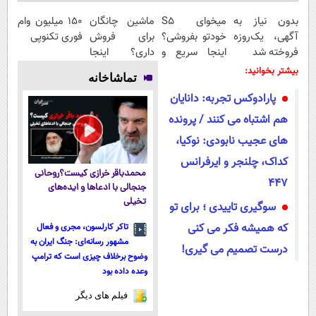
بدون نیاز به
میخوای S5
ماشین چانگان
150 میلیون وام
آگهی، یک‌روزه
خودتو بفروشی؟
برای فروش
فوری تکنوپی
فروخته شد
اینجا سریع و
داری؟ اینجا
منصفانه تر
سریع بفروشش
بیشتر بخوانید:
تماشاخانه
بفروش
پارادوکس تجربه: دانایان
هم اشتباه می کنند / پرونده
های عجیب نابودی: نوکیا،
کداک، چلنجر و ایرفرانس
محمدباقر خرازی کیست؟روحانی
447
جنجالی با ادعاها و ایده‌های
تخیلی
سوگیری تاییدی ؛ برای تو
که همیشه فکر می کنی
تاکر کارلسون، مجری و فعال
مشهور رسانه‌ای: جنگ ایران به
درست تصمیم می گیری!
وضوح برخلاف چیزی است که ترامپ
وعده داده بود
فیلم های دیگر