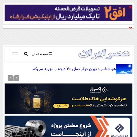
باز
نسخه اصلی
و
صفحه اول
هواشناسی: تهران دیگر دمای ۴۰ درجه را تجربه نمی‌کند
بسته
تماس با ما
کردن
آرشیو
منو
جستجو
نظرسنجی
آب و هوا
اوقات شرعی
پیوند ها
سواد زندگی