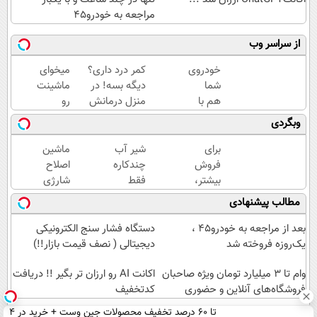
مراجعه به خودرو45
از سراسر وب
خودروی
کمر درد داری؟
میخوای
شما
دیگه بسه! در
ماشینت
هم با
منزل درمانش
رو
یکبار
کن
بفروشی
وبگردی
مراجعه
(◀پرسش‌نامه)
؟ اینجا
فروخته
سریع و
برای
شیر آب
ماشین
خواهد
راحت
فروش
چندکاره
اصلاح
شد
بفروشش
بیشتر،
فقط
شارژی
✅
همین
1,399,000
(قیمت
مطالب پیشنهادی
حالا
تومان
باورنکردنی
اقدام
تا امشب)
بعد از مراجعه به خودرو45 ،
دستگاه فشار سنج الکترونیکی
کن (
یک‌روزه فروخته شد
دیجیتالی ( نصف قیمت بازار!!)
ثبت
نام
وام تا ۳ میلیارد تومان ویژه صاحبان
اکانت AI رو ارزان تر بگیر !! دریافت
کن )
فروشگاه‌های آنلاین و حضوری
کدتخفیف
تا 60 درصد تخفیف محصولات جین وست + خرید در 4