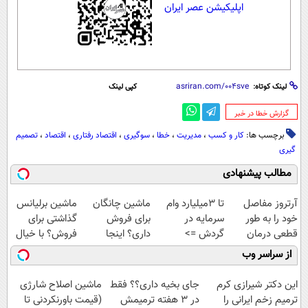
اپلیکیشن عصر ایران
لینک کوتاه:
کپی لینک
‌گزارش خطا در خبر
برچسب ها:
کار و کسب
،
مدیریت
،
خطا
،
سوگیری‌
،
اقتصاد رفتاری
،
اقتصاد
،
تصمیم
گیری
مطالب پیشنهادی
آرتروز مفاصل
تا 3میلیارد وام
ماشین چانگان
ماشین برلیانس
خود را به طور
سرمایه در
برای فروش
گذاشتی برای
قطعی درمان
گردش =>
داری؟ اینجا
فروش؟ با خیال
کنید!
فروشگاهت رو
سریع بفروشش
راحت بفروش
از سراسر وب
◗پرسش‌نامه◖
ثبت کن
این دکتر شیرازی کرم
جای بخیه داری؟؟ فقط
ماشین اصلاح شارژی
ترمیم زخم ایرانی را
در 3 هفته ترمیمش
(قیمت باورنکردنی تا