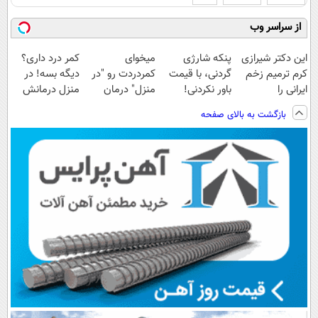
از سراسر وب
این دکتر شیرازی
پنکه شارژی
میخوای
کمر درد داری؟
کرم ترمیم زخم
گردنی، با قیمت
کمردردت رو "در
دیگه بسه! در
ایرانی را
باور نکردنی!
منزل" درمان
منزل درمانش
ساخت!!!
(فرصت محدود)
کنی؟ (◂فیلم +
کن
بازگشت به بالای صفحه
◂پرسش‌نامه)
(◀پرسش‌نامه)