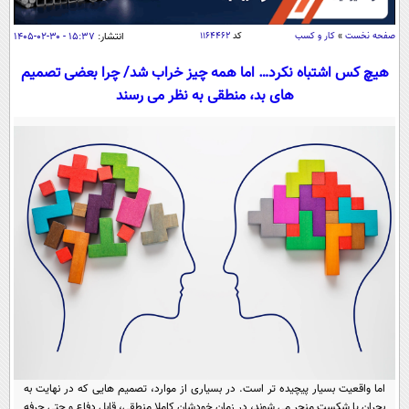
سیاسی
اقتصاد
صفحه نخست
»
کار و کسب
کد
۱۱۶۴۴۶۲
انتشار:
۱۵:۳۷ - ۳۰-۰۲-۱۴۰۵
جامعه
اقتصادی
هیچ‌ کس اشتباه نکرد… اما همه چیز خراب شد/ چرا بعضی تصمیم
های بد، منطقی به نظر می رسند
ورزشی
اجتماعی
خودرو
بین الملل
حوادث
فرهنگ و هنر
سیاست خارجی
سلامت
علم و دانش
یک برش دانایی
قرآن
فناوری و It
محیط زیست
گوناگون
علمی
سفر و تفریح
فیلم
سرگرمی
اخبار کریپتو
عصر ایران 2
اقتصاد
باشگاه مغز
آموزش زبان
خواندنی ها و دیدنی ها
ورزش
مجله تصویری سلاح
داستان کوتاه
سیاست
اما واقعیت بسیار پیچیده تر است. در بسیاری از موارد، تصمیم هایی که در نهایت به
بحران یا شکست منجر می شوند، در زمان خودشان کاملا منطقی، قابل دفاع و حتی حرفه