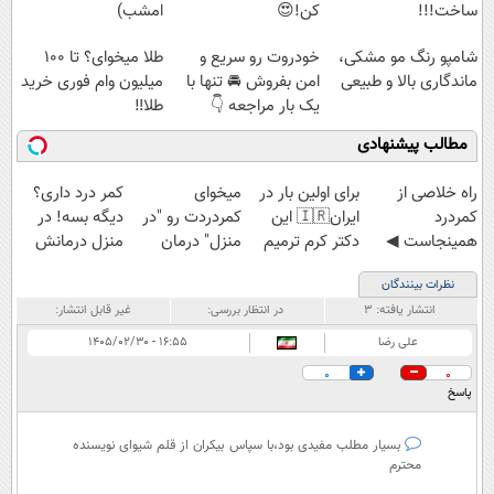
ساخت!!!
کن!😍
امشب)
شامپو رنگ مو مشکی،
خودروت رو سریع و
طلا میخوای؟ تا 100
ماندگاری بالا و طبیعی
امن بفروش 🚘 تنها با
میلیون وام فوری خرید
یک بار مراجعه 👇
طلا‼️
مطالب پیشنهادی
‌راه خلاصی از
برای اولین بار در
میخوای
کمر درد داری؟
کمردرد
ایران🇮🇷 این
کمردردت رو "در
دیگه بسه! در
همینجاست ◀
دکتر کرم ترمیم
منزل" درمان
منزل درمانش
فقط کافیه فرم
کننده 23 روزه
کنی؟ (◂فیلم +
کن
نظرات بینندگان
رو پر کنی!
ساخت!
◂پرسش‌نامه)
(◀پرسش‌نامه)
انتشار یافته:
۳
در انتظار بررسی:
غیر قابل انتشار:
علی رضا
۱۶:۵۵ - ۱۴۰۵/۰۲/۳۰
0
0
پاسخ
بسیار مطلب مفیدی بود،با سپاس بیکران از قلم شیوای نویسنده
محترم