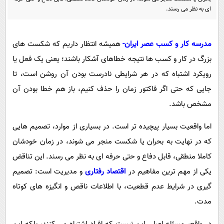
پیامک
سرگرمی
ای به نظر می رسند.
روانشناسی
فناوری
آشپزی
گوناگون
مدرسه کار و کسب عصر ایران-
همیشه انتظار داریم که شکست های
بزرگ در کار و کسب ها نتیجه خطاهای آشکار باشند؛ یعنی یک فعل یا
دانلود
حوادث
رویکرد اشتباه که در هر شرایطی نادرست بودن آن روشن است، تا
محیط زیست
جایی که حتی اگر فاکتور زمان را حذف کنیم، باز هم خطا بودن آن
سلامت
مشخص باشد.
فرهنگی
اما واقعیت بسیار پیچیده تر است. در بسیاری از موارد، تصمیم هایی
بین الملل
که در نهایت به بحران یا شکست منجر می شوند، در زمان خودشان
اجتماعی
کاملا منطقی، قابل دفاع و حتی حرفه ای به نظر می رسند. این تناقض
یکی از مهم ترین مفاهیم در
اقتصاد رفتاری
و مدیریت است: تصمیم
حیات وحش
گیری در شرایط عدم قطعیت، با اطلاعات ناقص و انگیزه های کوتاه
سیاست خارجی
مدت.