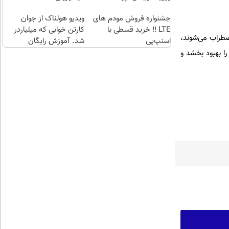
طلا با
اقساطی😍
جشنواره فروش مودم های
چند
ویدیو هولناک از جوان
LTE ‼️ خرید قسطی با
کلیک)
کارتن خوابی که میلیاردر
ضطراب می‌شوند،
اسنپ‌پی
شد. آموزش رایگان
ا بهبود بخشد و