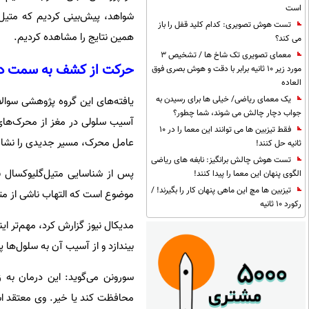
است
شواهد، پیش‌بینی کردیم که متیل‌گ
تست هوش تصویری: کدام کلید قفل را باز
همین نتایج را مشاهده کردیم.
می کند؟
معمای تصویری تک شاخ ها / تشخیص 3
حرکت از کشف به سمت در
مورد زیر 10 ثانیه برابر با دقت و هوش بصری فوق
العاده
یک معمای ریاضی/ خیلی ها برای رسیدن به
یافته‌های این گروه پژوهشی سوالات
جواب دچار چالش می شوند، شما چطور؟
آسیب سلولی در مغز از محرک‌های 
فقط تیزبین ها می توانند این معما را در 10
عامل محرک، مسیر جدیدی را نشان 
ثانیه حل کنند!
تست هوش چالش برانگیز: نابغه های ریاضی
پس از شناسایی متیل‌گلیوکسال ب
الگوی پنهان این معما را پیدا کنند!
تیزبین ها مچ این ماهی پنهان کار را بگیرند! /
موضوع است که التهاب ناشی از متیل
رکورد 10 ثانیه
مدیکال نیوز گزارش کرد، مهم‌تر ای
بیندازد و از آسیب آن به سلول‌ها 
سورونن می‌گوید: این درمان به
محافظت کند یا خیر. وی معتقد اس