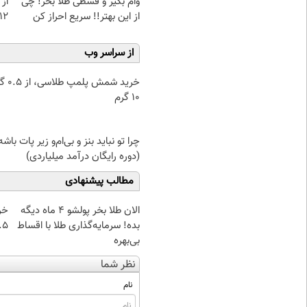
وام بگیر و قسطی طلا بخر! چی
از 
از این بهتر!! سریع احراز کن
12کیلو چربی میسوزونی
از سراسر وب
خرید شمش پ
۱۰ گرم
چرا تو نباید بنز و بی‌ام‌و زیر پات باشه
(دوره رایگان درآمد میلیاردی)
مطالب پیشنهادی
الان طلا بخر پولشو 4 ماه دیگه
خر
بده! سرمایه‌گذاری طلا با اقساط
۰.۵ گرم تا
بی‌بهره
نظر شما
نام