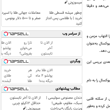
میسوزونی🧨
می‌دهد و دقیقا
چطور میشه قسطی طلا
معاملات جهانی طلا با اسپرد
خرید | با طلاسی پس انداز
صفر و تا ۵۰۰ دلار بونوس
کنید
از سراسر وب
ا التهاب مزمن و
از الان تا
تارا رو
الان طلا
وکسال به‌عنوان
آخر
می‌خوای
ش دهد.
تابستون
بفروشی؟
دیگه بده
حداقل
با
سرمایه‌گ
وبگردی
بعدی بررسی این
12کیلو
خودرو۴۵
طلا با ا
چربی
یک‌روزه
بی‌بهره
الان طلا بخر
هر
خرید
میسوزونی
بفروشش
پولشو 4 ماه
کی
طلای
وکسال را به دام
🧨
دیگه بده!
طلا
آبشده
سرمایه‌گذاری
داره،
حتی با
مطالب پیشنهادی
طلا با اقساط
غم
۱۰۰هزارتومان
بی‌بهره
نداره!
دندان مصنوعی سوئیسی |
از الان تا آخر تابستون
 از سکته قلبی
😊💎
سبک، مقاوم، طبیعی!
حداقل 12کیلو چربی
 کرده و به‌طور
(خرید
ویزیت رایگان+پرداخت
میسوزونی🧨