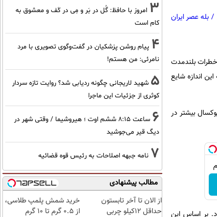
3
امروز با حافظ: گُل در بَر و مِی در کَف و معشوق به
/
بله عصر ایران
کام است
4
پیام روشن پزشکیان در گفت‌و‌گوی تصویری با مرد
نامرئی: من هستم!
ز خطرات بلندمدت
5
ین اندازه شایع
شهید لاریجانی چگونه ردیابی شد؟ روایت تازه سردار
کوثری از جزئیات این ماجرا
6
وکسال بیشتر در
ساعت ۸:۱۵ ششم اوت ؛ هیروشیما / وقتی شهر در
دیگ قیر می‌جوشید
7
نامه جبهه اصلاحات به رئیس قوه قضائیه
مطالب پیشنهادی
از الان تا آخر تابستون
خرید شمش پلمپ طلاسی،
حداقل 12کیلو چربی
از ۰.۵ گرم تا ۱۰ گرم
. بر اساس این