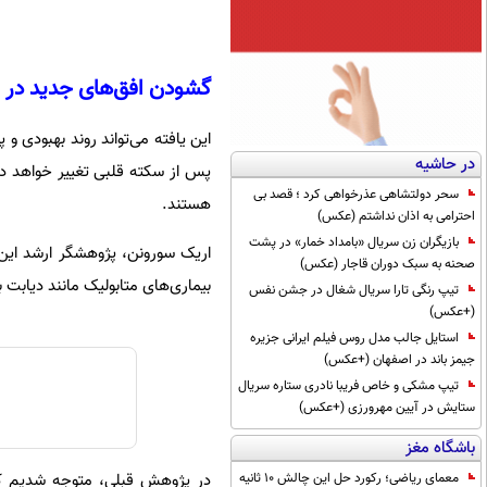
گشودن افق‌های جدید در ا
این یافته می‌تواند روند بهبودی و
در حاشیه
پس از سکته قلبی تغییر خواهد داد
سحر دولتشاهی عذرخواهی کرد ؛ قصد بی
هستند.
احترامی به اذان نداشتم (عکس)
بازیگران زن سریال «بامداد خمار» در پشت
اریک سورونن، پژوهشگر ارشد این پ
صحنه به سبک دوران قاجار (عکس)
بیماری‌های متابولیک مانند دیابت
تیپ رنگی تارا سریال شغال در جشن نفس
(+عکس)
استایل جالب مدل روس فیلم ایرانی جزیره
جیمز باند در اصفهان (+عکس)
تیپ مشکی و خاص فریبا نادری ستاره سریال
ستایش در آیین مهرورزی (+عکس)
باشگاه مغز
معمای ریاضی؛ رکورد حل این چالش 10 ثانیه
در پژوهش قبلی، متوجه شدیم که