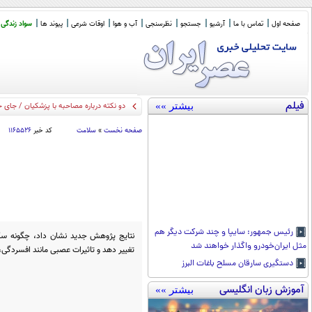
صفحه اول
تماس با ما
آرشیو
جستجو
نظرسنجی
آب و هوا
اوقات شرعی
پیوند ها
سواد زندگی
فیلم
بیشتر »»
کیهان: آمری
_
صفحه نخست
»
سلامت
کد خبر
۱۱۶۵۵۲۶
رئیس جمهور: سایپا و چند شرکت دیگر هم
نتایج پژوهش جدید نشان داد، چگونه سکت
مثل ایران‌خودرو واگذار خواهند شد
تغییر دهد و تاثیرات عصبی مانند افسردگی، 
دستگیری سارقان مسلح باغات البرز
آموزش زبان انگلیسی
بیشتر »»