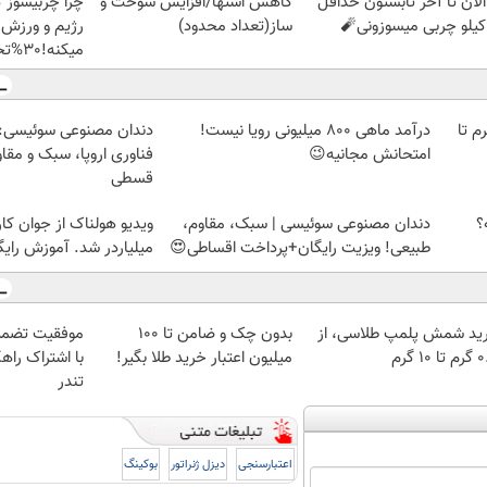
الان تا آخر تابستون حداقل
کاهش اشتها/افزایش سوخت و
چرا چربیسوز 
ساز(تعداد محدود)
رژیم و ورزش 
میکنه!30%تخفیف
لمپ طلاسی، از ۰.۵ گرم تا
درآمد ماهی 800 میلیونی رویا نیست!
دندان مصنوعی سوئیسی:
امتحانش مجانیه😉
فناوری اروپا، سبک و مقا
قسطی
؟
دندان مصنوعی سوئیسی | سبک، مقاوم،
ویدیو هولناک از جوان کا
طبیعی! ویزیت رایگان+پرداخت اقساطی😍
میلیاردر شد. آموزش رایگ
ید شمش پلمپ طلاسی، از
بدون چک و ضامن تا 100
موفقیت تضمی
 ۱۰ گرم
میلیون اعتبار خرید طلا بگیر!
با اشتراک راهک
تندر
اعتبارسنجی
دیزل ژنراتور
بوکینگ