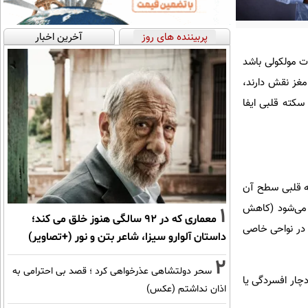
پربیننده های روز
آخرین اخبار
 مولکولی باشد
مغز نقش دارند،
کته قلبی ایفا
 که پس از سکته قلبی سطح آن
س می‌شود (کاهش
1
معماری که در 92 سالگی هنوز خلق می کند؛
در نواحی خاصی
داستان آلوارو سیزا، شاعر بتن و نور (+تصاویر)
2
سحر دولتشاهی عذرخواهی کرد ؛ قصد بی احترامی به
چار افسردگی یا
اذان نداشتم (عکس)