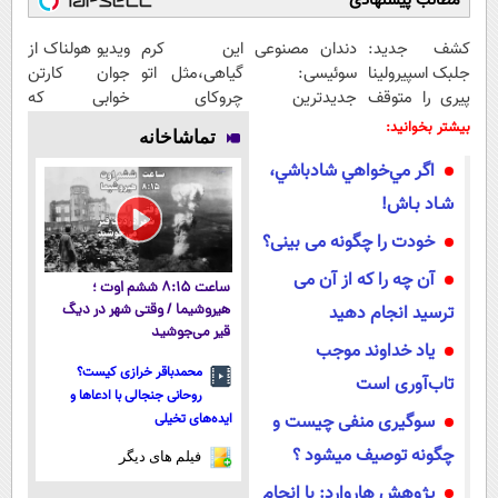
مطالب پیشنهادی
کشف جدید:
دندان مصنوعی
این کرم
ویدیو هولناک از
جلبک اسپیرولینا
سوئیسی:
گیاهی،مثل اتو
جوان کارتن
پیری را متوقف
جدیدترین
چروکای
خوابی که
می
فناوری اروپا،
پوستتوصاف
میلیاردر شد.
بیشتر بخوانید:
تماشاخانه
کند50%تخفیف
سبک و مقاوم |
میکنه!50%تخفیف
آموزش رایگان
اگر مي‌خواهي شادباشي،
پرداخت قسطی
شـاد بـاش!
خودت را چگونه می بینی؟
آن چه را که از آن می
ساعت ۸:۱۵ ششم اوت ؛
ترسید انجام دهید
هیروشیما / وقتی شهر در دیگ
قیر می‌جوشید
یاد خداوند موجب
محمدباقر خرازی کیست؟
تاب‌آوری است
روحانی جنجالی با ادعاها و
سوگیری منفی چیست و
ایده‌های تخیلی
چگونه توصیف میشود ؟
فیلم های دیگر
پژوهش هاروارد: با انجام