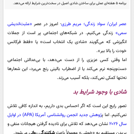
پیامک
سرگرمی
برنامه ۵ هفته‌ای عملی برای ساختن شادی اصیل در سخت‌ترین شرایط ارائه می‌دهد.
روانشناسی
فناوری
عصر ایران/ سواد زندگی؛ مریم طرزی
- امروز در عصر
«مثبت‌اندیشی
آشپزی
گوناگون
سمی»
زندگی می‌کنیم. در شبکه‌های اجتماعی پر است از جملات
دانلود
حوادث
انگیزشی که می‌گویند «شادی یک انتخاب است» یا «فقط فرکانس
محیط زیست
خودت را بالا ببر».
سلامت
اما وقتی کسی عزیزی را از دست می‌دهد، با بی‌عدالتی اجتماعی
دست‌وپنجه نرم می‌کند یا از اضطراب بالینی رنج می‌برد، این شعارها
فرهنگی
نه‌تنها کمکی نمی‌کند، بلکه آسیب می‌زند.
بین الملل
شادی با وجود شرایط بد
اجتماعی
حیات وحش
تصور رایج این است که اگر احساس بدی داریم، به اندازه کافی تلاش
سیاست خارجی
نمی‌کنیم. اما پ
ژوهش جدید انجمن روانشناسی آمریکا (APA) در اوایل
سال ۲۰۲۶
نشان می‌دهد که تلاش برای نادیده گرفتن هیجانات منفی و
پریدن مستقیم به «خوشی» معمولاً باعث
شکنندگی روانی
می‌شود.