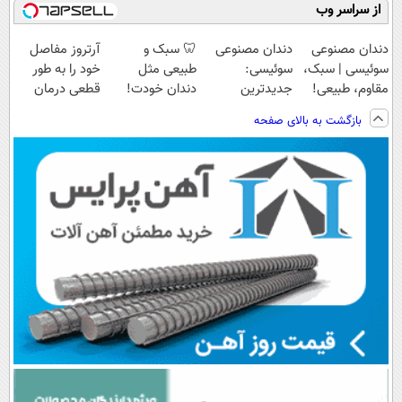
از سراسر وب
دندان مصنوعی
دندان مصنوعی
🦷 سبک و
آرتروز مفاصل
سوئیسی | سبک،
سوئیسی:
طبیعی مثل
خود را به طور
مقاوم، طبیعی!
جدیدترین
دندان خودت!
قطعی درمان
ویزیت
فناوری اروپا،
نصب آسان و
کنید!
بازگشت به بالای صفحه
رایگان+پرداخت
سبک و مقاوم |
پرداخت اقساطی
◗پرسش‌نامه◖
اقساطی😍
پرداخت قسطی
💳 📍 تهران