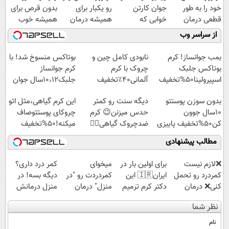
خود را به طور
جوان کارتن
رو یکبار برای
بدون قرص برای
قطعی درمان
خوابی که
همیشه درمان
همیشه خوب
کنید!
میلیاردر شد.
کن!
کن! (قدم اول،
از سراسر وب
◗پرسش‌نامه◖
آموزش رایگان
◗پرسش‌نامه◖
پرسش‌نامه)
بمب جوانساز! کرم
نابودی کامل چین و
بوتاکس منسوخ شد! با
بوتاکس جلبک
چروک با کرم
کرم جوانساز
اسپیرولینا50%تخفیف
آلمانی۴۰٪تخفیف
جلبک10،12سال جوان
شو50%تخفیف
بدون سوزن پوستتو
دیگه سنت رو کمتر
این کرم گیاهی،مثل اتو
10سال جوون
حدس میزنن😉 کرم
چروکای پوستتوصاف
کن50%تخفیف پاییزی
ضدچروک گیاهی👈🏻
میکنه!50%تخفیف
45%تخفیف
مطالب پیشنهادی
❌لازم نیست
برای اولین بار در
میخوای
کمر درد داری؟
کمردرد رو تحمل
ایران🇮🇷 این
کمردردت رو "در
دیگه بسه! در
کنی❌ درمان
دکتر کرم ترمیم
منزل" درمان
منزل درمانش
بدون جراحی و
کننده 23 روزه
کنی؟ (◂فیلم +
کن
نظر شما
قرص
ساخت!
◂پرسش‌نامه)
(◀پرسش‌نامه)
(پرسشنامه)
نام