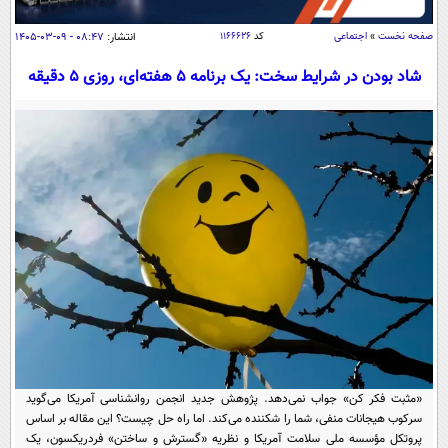
سیاسی
صفحه نخست
»
اجتماعی
کد
۱۱۶۶۶۲۶
انتشار:
۰۸:۴۷ - ۰۹-۰۳-۱۴۰۵
اقتصاد
شاد بودن در شرایط سخت: یک برنامه ۵ هفته‌ای، روزی 5 دقیقه
جامعه
اقتصادی
ورزشی
اجتماعی
خودرو
بین الملل
حوادث
فرهنگ و هنر
سیاست خارجی
سلامت
علم و دانش
یک برش دانایی
قرآن
فناوری و It
محیط زیست
گوناگون
علمی
سفر و تفریح
فیلم
سرگرمی
اخبار کریپتو
عصر ایران 2
اقتصاد
باشگاه مغز
آموزش زبان
خواندنی ها و دیدنی ها
ورزش
مجله تصویری سلاح
«مثبت فکر کن» جواب نمی‌دهد. پژوهش جدید انجمن روانشناسی آمریکا می‌گوید
داستان کوتاه
سرکوب هیجانات منفی، شما را شکننده می‌کند. اما راه حل چیست؟ این مقاله بر اساس
سیاست
پروتکل مؤسسه ملی سلامت آمریکا و نظریه «گسترش و ساختن» فردریکسون، یک