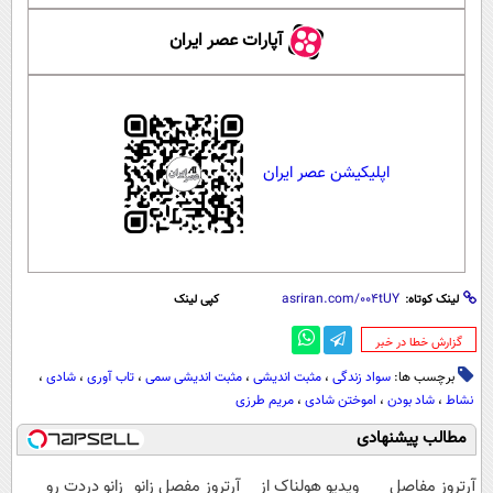
آپارات عصر ایران
اپلیکیشن عصر ایران
لینک کوتاه:
کپی لینک
‌گزارش خطا در خبر
برچسب ها:
سواد زندگی
،
مثبت اندیشی
،
مثبت اندیشی سمی
،
تاب آوری
،
شادی
،
نشاط
،
شاد بودن
،
اموختن شادی
،
مریم طرزی
مطالب پیشنهادی
آرتروز مفاصل
ویدیو هولناک از
آرتروز مفصل زانو
زانو دردت رو