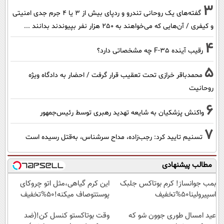
3
گفته‌های یک روحانی تندرو و ردپای بیش از ۳ یا ۴ جرم جدی امنیتی
و کیفری / آن‌هایی که می‌خواهند به ۲۵۰ هزار نفر بپیوندند بدانند ...
4
رقیب آینده F-35 چه مشخصاتی دارد؟
5
محمدباقر خرازی تحت تعقیب قرار گرفت / احضار به دادگاه ویژه
روحانیت
6
واکنش پزشکیان به شایعه تهدید رهبری توسط رئیس‌جمهور
7
تسنیم تایید کرد: رجب‌زاده، مداح سرشناس، به‌قتل رسیده است
مطالب پیشنهادی
بمب جوانساز! کرم بوتاکس جلبک
این کرم گیاهی،مثل اتو چروکای
اسپیرولینا50%تخفیف
پوستتوصاف میکنه!50%تخفیف
عید امسال طوری جوون شو که
وقت بوتاکستو کنسل کن!(ضد