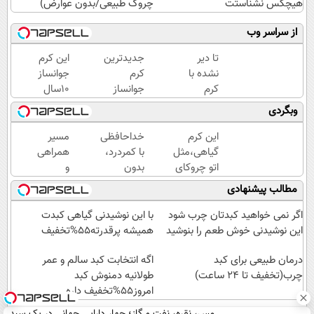
هیچکس نشناستت
چروک طبیعی/بدون عوارض)
از سراسر وب
تا دیر
جدیدترین
این کرم
نشده با
کرم
جوانساز
کرم
جوانساز
10سال
ضدچروک
حاوی
سنتو
وبگردی
جلبک
جلبک
کم
پوستتو
اسپیرولینا!
میکنه
این کرم
خداحافظی
مسیر
صاف و
( لینک
(با
گیاهی،مثل
با کمردرد،
همراهی
آینه ای
خرید با
تخفیف
اتو چروکای
بدون
و
کن!
تخفیف
ویژه)
پوستتوصاف
قرص و
گزارش
مطالب پیشنهادی
ویژه)
میکنه!50%تخفیف
آمپول
عملکرد
گروه
اگر نمی خواهید کبدتان چرب شود
با این نوشیدنی گیاهی کبدت
اسنپ
این نوشیدنی خوش طعم را بنوشید
همیشه پرقدرته55%تخفیف
در
درمان طبیعی برای کبد
۱۴۰۴
اگه انتخابت کبد سالم و عمر
چرب(تخفیف تا 24 ساعت)
طولانیه دمنوش کبد
امروز55%تخفیف داره