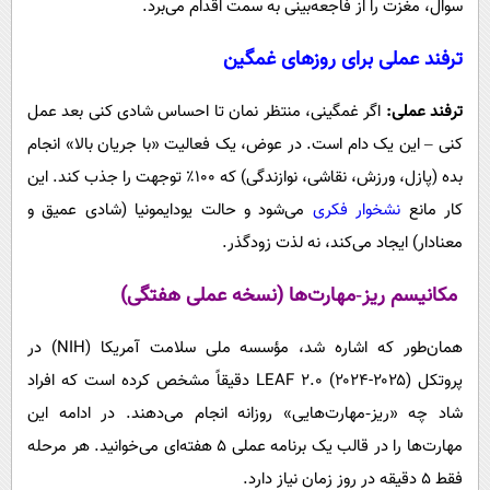
سوال، مغزت را از فاجعه‌بینی به سمت اقدام می‌برد.
ترفند عملی برای روزهای غمگین
ترفند عملی:
اگر غمگینی، منتظر نمان تا احساس شادی کنی بعد عمل
کنی – این یک دام است. در عوض، یک فعالیت «با جریان بالا» انجام
بده (پازل، ورزش، نقاشی، نوازندگی) که ۱۰۰٪ توجهت را جذب کند. این
کار مانع
نشخوار فکری
می‌شود و حالت یودایمونیا (شادی عمیق و
معنادار) ایجاد می‌کند، نه لذت زودگذر.
مکانیسم ریز‑مهارت‌ها (نسخه عملی هفتگی)
همان‌طور که اشاره شد، مؤسسه ملی سلامت آمریکا (NIH) در
پروتکل LEAF 2.0 (۲۰۲۴-۲۰۲۵) دقیقاً مشخص کرده است که افراد
شاد چه «ریز‑مهارت‌هایی» روزانه انجام می‌دهند. در ادامه این
مهارت‌ها را در قالب یک برنامه عملی ۵ هفته‌ای می‌خوانید. هر مرحله
فقط ۵ دقیقه در روز زمان نیاز دارد.