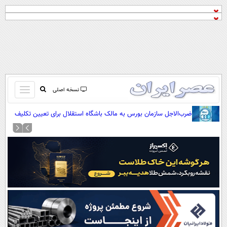
باز
نسخه اصلی
و
صفحه اول
ضرب‌الاجل سازمان بورس به مالک باشگاه استقلال برای تعیین تکلیف
بسته
هیئت‌مدیره
تماس با ما
کردن
آرشیو
منو
جستجو
نظرسنجی
آب و هوا
اوقات شرعی
پیوند ها
سواد زندگی