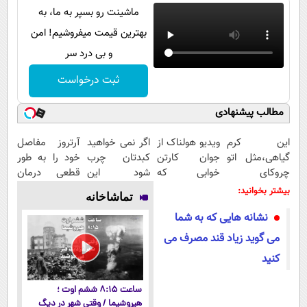
ماشینت رو بسپر به ما، به
بهترین قیمت میفروشیم! امن
و بی درد سر
ثبت درخواست
مطالب پیشنهادی
این کرم
ویدیو هولناک از
اگر نمی خواهید
آرتروز مفاصل
گیاهی،مثل اتو
جوان کارتن
کبدتان چرب
خود را به طور
چروکای
خوابی که
شود این
قطعی درمان
پوستتوصاف
میلیاردر شد.
نوشیدنی خوش
کنید!
بیشتر بخوانید:
تماشاخانه
میکنه!50%تخفیف
آموزش رایگان
طعم را بنوشید
◗پرسش‌نامه◖
نشانه هایی که به شما
می گوید زیاد قند مصرف می
کنید
ساعت ۸:۱۵ ششم اوت ؛
هیروشیما / وقتی شهر در دیگ