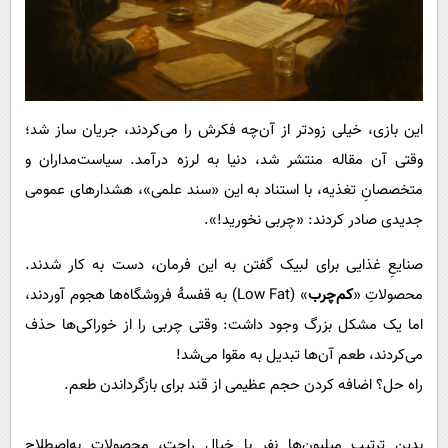
این بازی، خیلی زودتر از آن‌چه فکرش را می‌کردند، جریان ساز شد؛
وقتی آن مقاله منتشر شد، دنیا به لرزه درآمد. سیاست‌مداران و
متخصصانِ تغذیه، با استناد به این «سند علمی»، هشدارهای عمومی
جدیدی صادر کردند: «چربی نخورید!».
صنایعِ غذایی برای لبیک گفتن به این فرمان، دست به کار شدند.
محصولاتِ «
کم‌چرب
» (Low Fat) به قفسۀ فروشگاه‌ها هجوم آوردند،
اما یک مشکل بزرگ وجود داشت: وقتی چربی را از خوراکی‌ها حذف
می‌کردند، طعم آن‌ها تبدیل به مقوا می‌شد!
راه حل؟ اضافه کردن حجم عظیمی از قند برای بازگرداندن طعم.
بدین ترتیب میلیون‌ها نفر با خیال راحت، محصولاتِ به‌اصطلاح