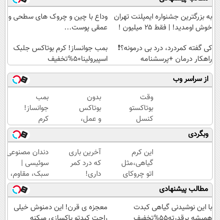
به بزرگترین جشنواره ایمپلنت تهران
وداع با چین و چروک های سطحی و
خوش اومدید! | فقط ۲۵ میلیون !
عمقی پوست...
کی گفته کمردرد، درد بی درمونه؟❗
بمب جوانساز! کرم بوتاکس جلبک
راهکار درمان +پرسشنامه
اسپیرولینا50%تخفیف
از سراسر وب
وقت
بدون
بمب
بوتاکستو
بوتاکس
جوانساز!
کنسل
و عمل،
کرم
کن!(ضد
با این
بوتاکس
وبگردی
چروک
کرم
جلبک
طبیعی/
جلبک،
اسپیرولینا50%تخفیف
این کرم
آخرین باری
دندان مصنوعی
بدون
پوستت
گیاهی،مثل
که درد کمر
سوئیسی |
عوارض)
رو
اتو چروکای
داری!
سبک، مقاوم،
جوان
پوستتوصاف
◗پرسش‌نامه
طبیعی! ویزیت
مطالب پیشنهادی
کن
میکنه!50%تخفیف
رو پر کن◖
رایگان+پرداخت
اقساطی😍
با این نوشیدنی گیاهی کبدت
معجزه ی قرن! این دمنوش خیلی
همیشه پرقدرته55%تخفیف
راحت کبدتو پاکسازی میکنه