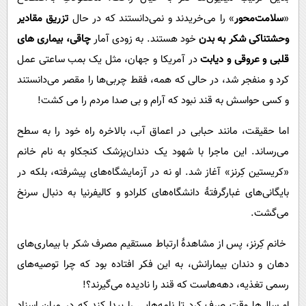
«
سلامت‌محور
» را می‌خریدند و نمی‌دانستند که در حال
تزریق مقادیر
وحشتناکی شکر به بدن
خود هستند. به زودی آمار
چاقی، بیماری های
قلبی و عروقی و دیابت
در آمریکا و جهان، مثل یک بمب ساعتی عمل
کرد و منفجر شد، در حالی که همه، فقط چربی‌ها را مقصر می‌دانستند
و کسی حواسش به قند نبود که آرام و بی صدا مردم را می کشت!
اما حقیقت، مانند حبابی در اعماق آب، بالاخره راه خود را به سطح
می‌رساند. این ماجرا با شهود یک دندان‌پزشک کنجکاو به نام خانم
«کریستین کِرنز» آغاز شد. او نه در آزمایشگاه‌های پیشرفته، بلکه در
بایگانی‌های غبارگرفتۀ دانشگاه‌های کلرادو و کالیفرنیا به دنبال سرنخ
می‌گشت.
خانم کِرنز، پس از مشاهدۀ ارتباط مستقیم مصرف شکر با بیماری‌های
دهان و دندان بیمارانش، به این فکر افتاده بود که چرا توصیه‌های
رسمی تغذیه، دهه‌هاست که قند را نادیده می‌گیرند؟!
او سال‌ها وقت صرف کرد تا نامه‌هایی را پیدا کند که در میان اسناد