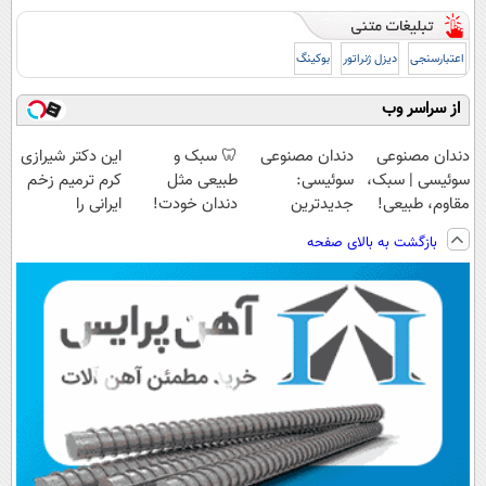
اعتبارسنجی
دیزل ژنراتور
بوکینگ
از سراسر وب
دندان مصنوعی
دندان مصنوعی
🦷 سبک و
این دکتر شیرازی
سوئیسی | سبک،
سوئیسی:
طبیعی مثل
کرم ترمیم زخم
مقاوم، طبیعی!
جدیدترین
دندان خودت!
ایرانی را
ویزیت
فناوری اروپا،
نصب آسان و
ساخت!!!
بازگشت به بالای صفحه
رایگان+پرداخت
سبک و مقاوم |
پرداخت اقساطی
اقساطی😍
پرداخت قسطی
💳 📍 تهران