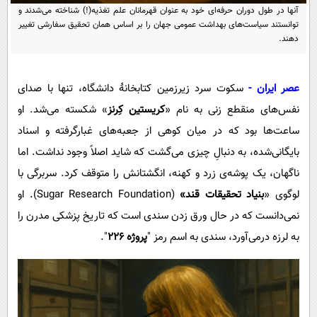
پیامک
سرگرمی
آنها در طول دوران حرفه‌ای خود به عنوان قهرمانان علم تغذیه(!) شناخته می‌شدند و
توانستند سیاست‌های بهداشت عمومی جهان را بر اساس همان تحقیق سفارشی تغییر
روانشناسی
فناوری
دهند.
آشپزی
گوناگون
دانلود
حوادث
عصر ایران -
سکوت سرد زیرزمین کتابخانۀ دانشگاه، تنها با صدای
نفس‌های منقطع زنی به نام «
کریستین کِرنز
» شکسته می‌شد. او
محیط زیست
ساعت‌ها بود که در میان کوهی از جعبه‌های غبارگرفته و اسناد
سلامت
بایگانی‌شده، به دنبالِ چیزی می‌گشت که شاید اصلاً وجود نداشت. اما
فرهنگی
ناگهان، یک پوشه‌ی زرد و کهنه، انگشتانش را متوقف کرد. سربرگی با
بین الملل
لوگوی «
بنیاد تحقیقات قند»
(Sugar Research Foundation). او
نمی‌دانست که در حال ورق زدن سندی است که تاریخ پزشکی مدرن را
اجتماعی
به لرزه درمی‌آورد، سندی به اسم رمز "
پروژه 226
".
حیات وحش
سیاست خارجی