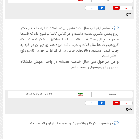
0
0
پاسخ
با سلام اینجانب سال 66دانشجو بودم استاد تغذیه ما خانم دکتر
روح بخش دکترای تغذیه داشت و در کلاس کاملا توضیح داد که قندها
منجر به چاقی میشوند و قند ها فقط ساکارز و شکر نیست بلکه
کربوهیدرات ها مثل غلات و خرما . قند میوه هم زیادی آن در کبد به
چربی تبدیل میشود و بالا رفتن چربی در اثر افراط در خوردن نان و برنج
. شکر است
و من در طول سی سال خدمت همیشه در واحد آموزش دانشگاه
اصفهان این موضوع را بسط دادم
محمد
۰۶:۱۹ - ۱۴۰۵/۰۳/۱۱
1
0
پاسخ
در خصوص کرونا و واکسن کرونا هم بدتر از اون انجام دادند