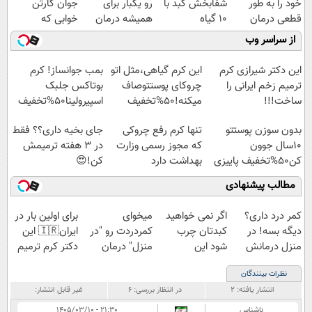
خود را به طور
شفابخش کبد با
رو یکبار برای
جوان کارتن
قطعی درمان
10 گیاه
همیشه درمان
خوابی که
کنید!
موثر(تخفیف تا
کن!
میلیاردر شد.
از سراسر وب
◗پرسش‌نامه◖
امشب)
◗پرسش‌نامه◖
آموزش رایگان
این دکتر شیرازی کرم
این کرم گیاهی،مثل اتو
بمب جوانساز! کرم
ترمیم زخم ایرانی را
چروکای پوستتوصاف
بوتاکس جلبک
ساخت!!!
میکنه!50%تخفیف
اسپیرولینا50%تخفیف
بدون سوزن پوستتو
تنها کرم رفع چروکی
جای بخیه داری؟؟ فقط
10سال جوون
که مجوز رسمی وزارت
در 3 هفته ترمیمش
کن50%تخفیف پاییزی
بهداشت دارد
کن!😍
مطالب پیشنهادی
کمر درد داری؟
اگر نمی خواهید
میخوای
برای اولین بار در
دیگه بسه! در
کبدتان چرب
کمردردت رو "در
ایران🇮🇷 این
منزل درمانش
شود این
منزل" درمان
دکتر کرم ترمیم
کن
نوشیدنی خوش
کنی؟ (◂فیلم +
کننده 23 روزه
نظرات بینندگان
(◀پرسش‌نامه)
طعم را بنوشید
◂پرسش‌نامه)
ساخت!
انتشار یافته:
۲
در انتظار بررسی:
۶
غیر قابل انتشار:
ناشناس
۲۱:۳۰ - ۱۴۰۵/۰۳/۱۰