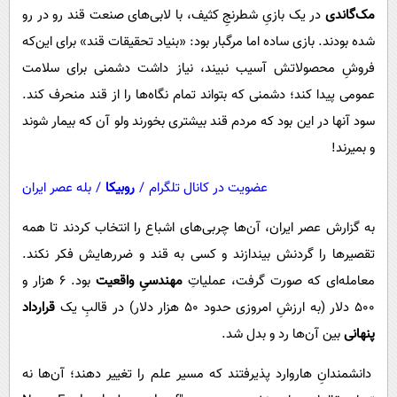
مک‌گاندی
در یک بازیِ شطرنجِ کثیف، با لابی‌های صنعت قند رو در رو
شده بودند. بازی ساده اما مرگبار بود: «بنیاد تحقیقات قند» برای این‌که
فروشِ محصولاتش آسیب نبیند، نیاز داشت دشمنی برای سلامت
عمومی پیدا کند؛ دشمنی که بتواند تمام نگاه‌ها را از قند منحرف کند.
سود آنها در این بود که مردم قند بیشتری بخورند ولو آن که بیمار شوند
و بمیرند!
عضویت در کانال تلگرام
/
روبیکا
/
بله عصر ایران
به گزارش عصر ایران، آن‌ها چربی‌های اشباع را انتخاب کردند تا همه
تقصیرها را گردنش بیندازند و کسی به قند و ضررهایش فکر نکند.
معامله‌ای که صورت گرفت، عملیاتِ
مهندسیِ واقعیت
بود. 6 هزار و
500 دلار (به ارزشِ امروزی حدود 50 هزار دلار) در قالبِ یک
قرارداد
پنهانی
بین آن‌ها رد و بدل شد.
دانشمندانِ هاروارد پذیرفتند که مسیر علم را تغییر دهند؛ آن‌ها نه