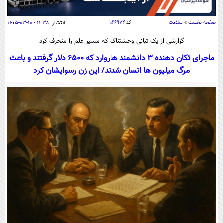
سیاسی
اقتصاد
صفحه نخست
»
سلامت
کد
۱۱۶۶۹۷۲
انتشار:
۱۱:۳۸ - ۱۰-۰۳-۱۴۰۵
جامعه
اقتصادی
گزارشی از یک تبانی وحشتناک که مسیر علم را منحرف کرد
ورزشی
اجتماعی
خودرو
ماجرای تکان دهنده 3 دانشمند هاروارد که 6500 دلار گرفتند و باعث
مرگ میلیون ها انسان شدند/ این زن رسوایشان کرد
بین الملل
حوادث
فرهنگ و هنر
سیاست خارجی
سلامت
علم و دانش
یک برش دانایی
قرآن
فناوری و It
محیط زیست
گوناگون
علمی
سفر و تفریح
فیلم
سرگرمی
اخبار کریپتو
عصر ایران 2
اقتصاد
باشگاه مغز
آموزش زبان
خواندنی ها و دیدنی ها
ورزش
مجله تصویری سلاح
داستان کوتاه
سیاست