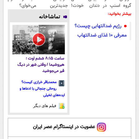
گروه اسنپ در
دندان خودت!
جدیدترین
می‌خوای؟
۱۴۰۴
نصب آسان و
فناوری اروپا،
پرداخت
بیشتر بخوانید:
تماشاخانه
پرداخت
سبک و مقاوم |
اقساطی هم
رژیم ضدالتهابی چیست؟
اقساطی 💳 📍
پرداخت قسطی
داریم!😍 | 📍
تهران
تهران
معرفی ۱۰ غذای ضدالتهاب
ساعت ۸:۱۵ ششم اوت ؛
هیروشیما / وقتی شهر در دیگ
قیر می‌جوشید
محمدباقر خرازی کیست؟
روحانی جنجالی با ادعاها و
ایده‌های تخیلی
فیلم های دیگر
عضویت در اینستاگرام عصر ایران