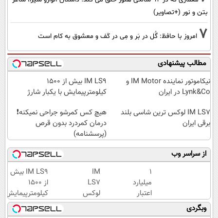
بتن و نور (+تصاویر)
7
امروز با حافظ: گُل در بَر و مِی در کَف و معشوق به کام است
مطالب پیشنهادی
نیکاموتور نماینده IM Motor و
IM LS9 بیش از 1500
Lynk&Co در ایران
کیلومترپیمایش با یکبار شارژ
IM LS7 لوکس ترین شاسی بلند
هیچ کس کمرشو جراحی نمیکنه❗
برقی ایران
درمان کمردرد بدون قرص
(پرسشنامه)
از سراسر وب
۱
IM
IM LS9 بیش
میلیارد
LS7
از 1500
اعتبار
لوکس
کیلومترپیمایش
خرید
ترین
با یکبار شارژ
وبگردی
طلا |
شاسی