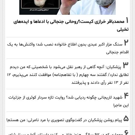
1
محمدباقر خرازی کیست؟روحانی جنجالی با ادعاها و ایده‌های
تخیلی
2
سنگ مزار اکبر عبدی بدون اطلاع خانواده نصب شد؛ واکنش‌ها به یک
اقدام جنجالی
3
پزشکیان‌: آنچه گاهی از رهبر نقل می‌شود با شخصیتی که من دیدم
تطابق ندارد/ گفتند سه چهارم ( با تفاهم‌نامه) موافقت کنند می‌پذیرم، 12
نفر از 13 نفر رأی دادند و پذیرفتند
4
شهید لاریجانی چگونه ردیابی شد؟ روایت تازه سردار کوثری از جزئیات
این ماجرا
5
پیام روشن پزشکیان در گفت‌و‌گوی تصویری با مرد نامرئی: من هستم!
6
معماری که در 92 سالگی هنوز خلق می کند؛ داستان آلوارو سیزا، شاعر