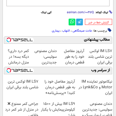
لینک کوتاه:
کپی لینک
‌گزارش خطا در خبر
برچسب ها:
عادت صبحگاهی
،
التهاب
،
بیماری
مطالب پیشنهادی
IM LS7 لوکس
آرتروز مفاصل
دندان مصنوعی
کمر درد داری؟
ترین شاسی بلند
خود را به طور
سوئیسی:
دیگه بسه! در
برقی ایران
قطعی درمان
جدیدترین
منزل درمانش
کنید!
فناوری اروپا،
کن
از سراسر وب
◗پرسش‌نامه◖
سبک و مقاوم |
(◀پرسش‌نامه)
پرداخت قسطی
نیکاموتور نماینده IM
آرتروز مفاصل خود را
IM LS7 لوکس ترین
Motor و Lynk&Co در
به طور قطعی درمان
شاسی بلند برقی ایران
ایران
کنید! ◗پرسش‌نامه◖
دندان مصنوعی
IM LS9 بیش از 1500
جراحی کمر ممنوع ❌
سوئیسی: جدیدترین
کیلومترپیمایش با یکبار
در منزل از شر کمر درد
فناوری اروپا، سبک و
شارژ
خلاص