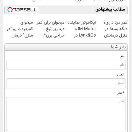
مقاوم | پرداخت
شوید◂پرسش‌نامه
مطالب پیشنهادی
قسطی
کمر درد داری؟
نیکاموتور نماینده
میخوای برای کمر
میخوای
دیگه بسه! در
IM Motor و
درد زیر تیغ
کمردردت رو "در
منزل درمانش
Lynk&Co در
جراحی بری؟!
منزل" درمان
کن
ایران
◗پرسش‌نامه رو
کنی؟ (◂فیلم +
نظر شما
(◀پرسش‌نامه)
پر کن◖
◂پرسش‌نامه)
نام
ایمیل
* نظر