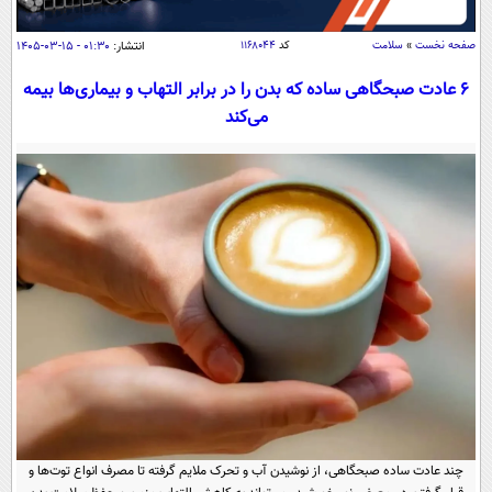
سیاسی
اقتصاد
صفحه نخست
»
سلامت
کد
۱۱۶۸۰۴۴
انتشار:
۰۱:۳۰ - ۱۵-۰۳-۱۴۰۵
جامعه
اقتصادی
۶ عادت صبحگاهی ساده که بدن را در برابر التهاب و بیماری‌ها بیمه
می‌کند
ورزشی
اجتماعی
خودرو
بین الملل
حوادث
فرهنگ و هنر
سیاست خارجی
سلامت
علم و دانش
یک برش دانایی
قرآن
فناوری و It
محیط زیست
گوناگون
علمی
سفر و تفریح
فیلم
سرگرمی
اخبار کریپتو
عصر ایران 2
اقتصاد
باشگاه مغز
آموزش زبان
خواندنی ها و دیدنی ها
ورزش
مجله تصویری سلاح
داستان کوتاه
سیاست
چند عادت ساده صبحگاهی، از نوشیدن آب و تحرک ملایم گرفته تا مصرف انواع توت‌ها و