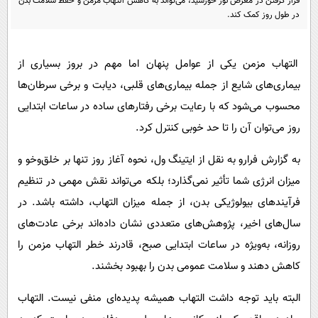
قرار گرفتن در معرض نور خورشید، می‌تواند به کاهش التهاب مزمن و حفظ سلامت بدن
پیامک
سرگرمی
در طول روز کمک کند.
روانشناسی
فناوری
آشپزی
گوناگون
التهاب مزمن یکی از عوامل پنهان اما مهم در بروز بسیاری از
دانلود
بیماری‌های شایع از جمله بیماری‌های قلبی، دیابت و برخی سرطان‌ها
حوادث
محسوب می‌شود که با رعایت برخی رفتارهای ساده در ساعات ابتدایی
محیط زیست
روز می‌توان آن را تا حد خوبی کنترل کرد.
سلامت
به گزارش فرارو به نقل از ایتینگ ول، نحوه آغاز روز تنها بر خلق‌وخو و
فرهنگی
میزان انرژی شما تأثیر نمی‌گذارد؛ بلکه می‌تواند نقش مهمی در تنظیم
بین الملل
فرآیندهای بیولوژیکی بدن، از جمله میزان التهاب، داشته باشد. در
اجتماعی
سال‌های اخیر، پژوهش‌های متعددی نشان داده‌اند برخی عادت‌های
حیات وحش
روزانه، به‌ویژه در ساعات ابتدایی صبح، قادرند خطر التهاب مزمن را
کاهش دهند و سلامت عمومی بدن را بهبود بخشند.
سیاست خارجی
البته باید توجه داشت التهاب همیشه پدیده‌ای منفی نیست. التهاب