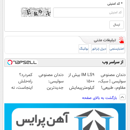
* کد امنیتی
اعتبارسنجی
دیزل ژنراتور
بوکینگ
از سراسر وب
دندان مصنوعی
IM LS9 بیش از
دندان مصنوعی
کمردرد؟
سوئیسی | سبک،
1500
سوئیسی:
راه‌حلش
مقاوم، طبیعی!
کیلومترپیمایش
جدیدترین
اینجاست، نه
ویزیت
با یکبار شارژ
فناوری اروپا،
توی داروخونه
بازگشت به بالای صفحه
رایگان+پرداخت
سبک و مقاوم |
اقساطی😍
پرداخت قسطی