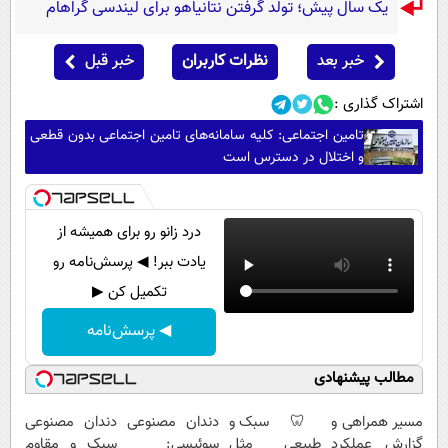
یک سال پیش؛ تولد گرفتن نتانیاهو برای لیندسی گراهام
خبر بعد
نظرات کاربران
خبر قبل
اشتراک گذاری :
تامین اجتماعی: کلیه سامانه‌های تامین اجتماعی بدون قطعی
و اختلال در دسترس است
درد زانو رو برای همیشه از
یادت ببر! ◀ پرسش‌نامه رو
تکمیل کن ▶
◀ پرسش‌نامه
مطالب پیشنهادی
مسیر همراهی و
🦷 سبک و
دندان مصنوعی
دندان مصنوعی
گزارش عملکرد
طبیعی مثل
سوئیسی:
سبک و مقاوم