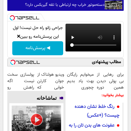
دسته‌موتور خراب چه ارتباطی با تقه گیربکس دارد؟
جراحی زانو راه حل نیست! اول
این پرسش‌نامه رو ببین❌
◀ پرسش‌نامه
مطالب پیشنهادی
برای رهایی از
میخوایم رایگان
ویدیو هولناک از
پولسازی سخت
بی پولی دیدن
بهت یاد بدیم
جوان کارتن
نیست اگه
همین دوره
چجوری
خوابی که
راهش رو
رایگان کافیه!
پولدارشی! باور
میلیاردر شد.
بدونی! " دوره
بیشتر بخوانید:
تماشاخانه
(شمارتو وارد
نداری امتحانش
آموزش رایگان
رایگان "
رنگ خلط نشان دهنده
کن)
مجانیه
چیست؟ (+عکس)
عفونت های بدن تان را به