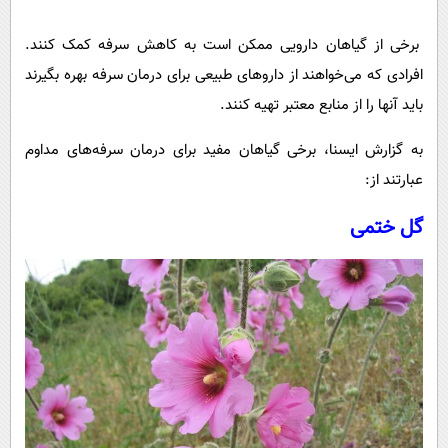
پیامک
سرگرمی
برخی از گیاهان دارویی ممکن است به کاهش سرفه کمک کنند.
روانشناسی
فناوری
افرادی که می‌خواهند از داروهای طبیعی برای درمان سرفه‌ بهره بگیرند
آشپزی
گوناگون
باید آنها را از منابع معتبر تهیه کنند.
دانلود
حوادث
به گزارش ایسنا،‌ برخی گیاهان مفید برای درمان سرفه‌های مداوم
محیط زیست
عبارتند از:
سلامت
گل ختمی
فرهنگی
بین الملل
اجتماعی
حیات وحش
سیاست خارجی