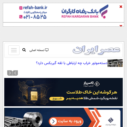
باز
نسخه اصلی
و
صفحه اول
دسته‌موتور خراب چه ارتباطی با تقه گیربکس دارد؟
بسته
تماس با ما
کردن
آرشیو
منو
جستجو
نظرسنجی
آب و هوا
اوقات شرعی
پیوند ها
سواد زندگی