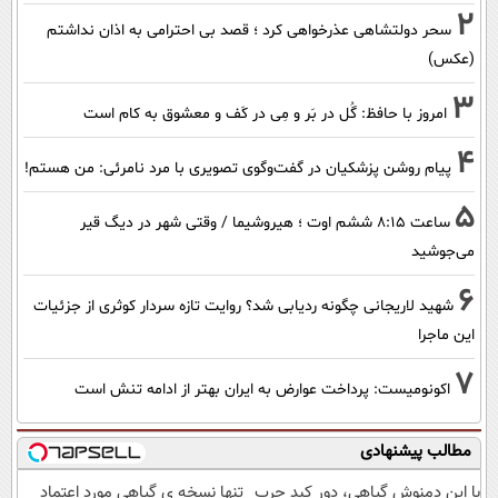
2
سحر دولتشاهی عذرخواهی کرد ؛ قصد بی احترامی به اذان نداشتم
(عکس)
3
امروز با حافظ: گُل در بَر و مِی در کَف و معشوق به کام است
4
پیام روشن پزشکیان در گفت‌و‌گوی تصویری با مرد نامرئی: من هستم!
5
ساعت ۸:۱۵ ششم اوت ؛ هیروشیما / وقتی شهر در دیگ قیر
می‌جوشید
6
شهید لاریجانی چگونه ردیابی شد؟ روایت تازه سردار کوثری از جزئیات
این ماجرا
7
اکونومیست: پرداخت عوارض به ایران بهتر از ادامه تنش است
مطالب پیشنهادی
با این دمنوش گیاهی، دور کبد چرب
تنها نسخه ی گیاهی مورد اعتماد