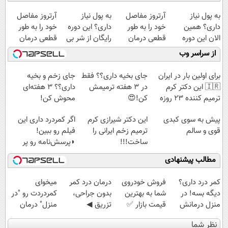
به پول نیاز
آرتروز مفاصل
به پول نیاز
آرتروز مفاصل
داری؟ همین
خود را به طور
داری؟ این دوره
خود را به طور
الان این دوره
قطعی درمان
رایگان از شر بی
قطعی درمان
رایگان رو شرکت
کنید!
پولی خلاصت
کنید!
از سراسر وب
کن تا دیر نشده!
◂پرسش‌نامه▸
میکنه
◗پرسش‌نامه◖
برای اولین بار در ایران
جای بخیه داری؟؟ فقط
جای زخم و بخیه
🇮🇷 این دکتر کرم
در 3 هفته ترمیمش
داری؟؟ 3 هفته‌ای
ترمیم کننده 23 روزه
کن!😍
محوش کن!
ساخت!
پیش به سوی کبدی
این دکتر شیرازی کرم
اگر کمردرد داری این
قوی و سالم
ترمیم زخم ایرانی را
فیلم رو ببین!
ساخت!!!
◗پرسش‌نامه رو پر
کن◖
مطالب پیشنهادی
کمر درد داری؟
فروش خودروی
درمان درد کمر
میخوای
دیگه بسه! در
شما به بهترین
بدون جراحی،
کمردردت رو "در
منزل درمانش
قیمت بازار ✅
تزریق ◀
منزل" درمان
کن
پرسش‌نامه رو پر
کنی؟ (◂فیلم +
نظر شما
(◀پرسش‌نامه)
کن ▶
◂پرسش‌نامه)