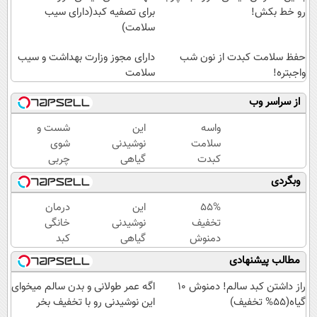
رو خط بکش!
برای تصفیه کبد(دارای سیب
سلامت)
حفظ سلامت کبدت از نون شب
دارای مجوز وزارت بهداشت و سیب
واجبتره!
سلامت
از سراسر وب
واسه
این
شست و
سلامت
نوشیدنی
شوی
کبدت
گیاهی
چربی
دمنوش
برای
های کبد
وبگردی
سم
کبدت
با
زدای
ضروریه!
نوشیدنی
55%
این
درمان
گیاهی
دارای
گیاهی(55%تخفیف)
تخفیف
نوشیدنی
خانگی
رو
سیب
دمنوش
گیاهی
کبد
امتحان
سلامت
گیاهی
کبد شما
چرب با
مطالب پیشنهادی
کن(55%
مخصوص
را سم
دمنوش
تخفیف)
کبد(بزن
زدایی
10
راز داشتن کبد سالم! دمنوش 10
اگه عمر طولانی و بدن سالم میخوای
اینجا)
می کند
گیاه+55%
گیاه(55% تخفیف)
این نوشیدنی رو با تخفیف بخر
(با
تخفیف