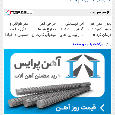
اعتبارسنجی
دیزل ژنراتور
بوکینگ
از سراسر وب
بدون عمل هم
این نوشیدنی
جراحی کمر
عمر طولانی و
میشه کمردرد رو
گیاهی را بنوشید
ممنوع شده!
زندگی سالم با
درمان کرد ◀
تا از بیماری های
میخوای کمرت رو
دمنوش ۱۰ گیاه!
پرسش‎‌نامه رو
کبد پیشگیری
در منزل درمان
(۵۵% تخفیف)
بازگشت به بالای صفحه
پرکن!
کنید
کنی؟
((پرسش‌نامه))