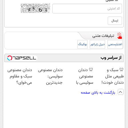
* کد امنیتی
اعتبارسنجی
دیزل ژنراتور
بوکینگ
از سراسر وب
🦷 سبک و
🦷 دندان
دندان مصنوعی
دندان مصنوعی
طبیعی مثل
مصنوعی
سوئیسی:
سبک و مقاوم
دندان خودت!
سوئیسی با
جدیدترین
می‌خوای؟
نصب آسان و
تکنولوژی
فناوری اروپا،
پرداخت اقساطی
بازگشت به بالای صفحه
پرداخت اقساطی
دیجیتال |
سبک و مقاوم |
هم داریم!😍 |
💳 📍 تهران
پرداخت در 4
پرداخت قسطی
📍تهران
قسط |📍 تهران