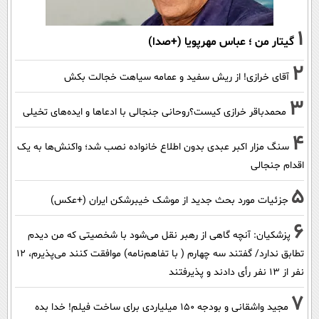
1
گیتار من ؛ عباس مهرپویا (+صدا)
2
آقای خرازی! از ریش سفید و عمامه سیاهت خجالت بکش
3
محمدباقر خرازی کیست؟روحانی جنجالی با ادعاها و ایده‌های تخیلی
4
سنگ مزار اکبر عبدی بدون اطلاع خانواده نصب شد؛ واکنش‌ها به یک
اقدام جنجالی
5
جزئیات مورد بحث جدید از موشک خیبرشکن ایران (+عکس)
6
پزشکیان‌: آنچه گاهی از رهبر نقل می‌شود با شخصیتی که من دیدم
تطابق ندارد/ گفتند سه چهارم ( با تفاهم‌نامه) موافقت کنند می‌پذیرم، 12
نفر از 13 نفر رأی دادند و پذیرفتند
7
مجید واشقانی و بودجه 150 میلیاردی برای ساخت فیلم! خدا بده