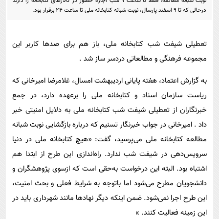
نوبت شبانه مطالعه، فقط تا ساعت 9 شب اجازه حضور در تالارهای کتابخانه را دارند
پیامک
سرگرمی
درحالی که تا 9 اسفند پارسال، نوبت شبانه کتابخانه ملی تا ساعت 24 برقرار بود.
روانشناسی
فناوری
آشپزی
گوناگون
تعطیلی شیفت شب کتابخانه ملی، باز هم برای صدها کاربر این
دانلود
مجموعه فرهنگی و مطالعاتی دردسر ساز شد .
حوادث
محیط زیست
به گزارش اعتماد، هفته پایانی اردیبهشت امسال، غلامرضا امیرخانی که
ریاست سازمان اسناد و کتابخانه ملی را برعهده دارد، در جمع
سلامت
خبرنگاران از تعطیلی شیفت شب کتابخانه ملی به دلایل امنیتی خبر
فرهنگی
داد . امیرخانی در جواب خبرنگار تسنیم که درباره بازگشایی نوبت شبانه
بین الملل
مطالعه کتابخانه ملی می‌پرسید، گفت: «هیچ کتابخانه‌ ملی در دنیا
اجتماعی
سرویس‌دهی در شیفت شب ندارد. راه‌اندازی این طرح از ابتدا هم
حیات وحش
اشتباه بود. البته این درخواست به‌حقی است که ازسوی پژوهشگران و
دانشجویان مطرح می‌شود اما باتوجه به شرایط فعلی و بحث امنیت،
سیاست خارجی
این طرح اجرا نمی‌شود. ضمن اینکه دیگر نهادها مانند شهرداری باید در
این زمینه فعالیت کنند. »