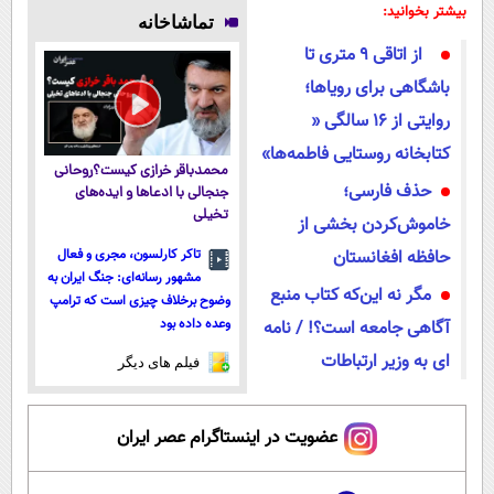
۱۴۰۴
پرداخت
فناوری اروپا،
سوئیسی🇨🇭
بیشتر بخوانید:
تماشاخانه
اقساطی هم
سبک و مقاوم |
از اتاقی ۹ متری تا
داریم!😍 | 📍
پرداخت قسطی
تهران
باشگاهی برای رویاها؛
روایتی از 16 سالگی «
کتابخانه روستایی فاطمه‌ها»
محمدباقر خرازی کیست؟روحانی
حذف فارسی؛
جنجالی با ادعاها و ایده‌های
تخیلی
خاموش‌کردن بخشی از
حافظه افغانستان
تاکر کارلسون، مجری و فعال
مشهور رسانه‌ای: جنگ ایران به
مگر نه این‌که کتاب منبع
وضوح برخلاف چیزی است که ترامپ
وعده داده بود
آگاهی جامعه است؟! / نامه
ای به وزیر ارتباطات
فیلم های دیگر
عضویت در اینستاگرام عصر ایران