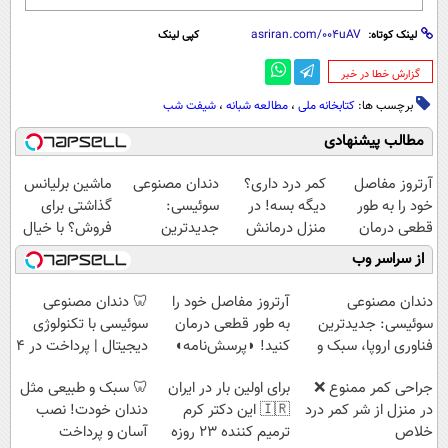
لینک کوتاه:
کپی لینک
‌گزارش خطا در خبر
برچسب ها:
کتابخانه ملی
،
مطالعه شبانه
،
شیفت شب
مطالب پیشنهادی
آرتروز مفاصل
کمر درد داری؟
دندان مصنوعی
ماشین برلیانس
خود را به طور
دیگه بسه! در
سوئیسی:
گذاشتی برای
قطعی درمان
منزل درمانش
جدیدترین
فروش؟ با خیال
کنید!
کن
فناوری اروپا،
راحت بفروش
از سراسر وب
◗پرسش‌نامه◖
(◀پرسش‌نامه)
سبک و مقاوم |
پرداخت قسطی
دندان مصنوعی
آرتروز مفاصل خود را
🦷 دندان مصنوعی
سوئیسی: جدیدترین
به طور قطعی درمان
سوئیسی با تکنولوژی
فناوری اروپا، سبک و
کنید! ◗پرسش‌نامه◖
دیجیتال | پرداخت در 4
مقاوم | پرداخت
قسط |📍 تهران
جراحی کمر ممنوع ❌
برای اولین بار در ایران
🦷 سبک و طبیعی مثل
قسطی
در منزل از شر کمر درد
🇮🇷 این دکتر کرم
دندان خودت! نصب
خلاص
ترمیم کننده 23 روزه
آسان و پرداخت