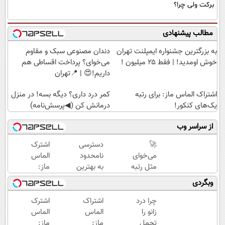
برکت ولی چرا؟
مطالب پیشنهادی
به بزرگترین جشنواره ایمپلنت تهران
دندان مصنوعی سبک و مقاوم
خوش اومدید! | فقط ۲۵ میلیون !
می‌خوای؟ پرداخت اقساطی هم
داریم!😍 | 📍تهران
اشتراک الماس ماز: برای رتبه
کمر درد داری؟ دیگه بسه! در منزل
یک‌های کنکور!
درمانش کن (◀پرسش‌نامه)
از سراسر وب
🚀
دسترسی
اشترک
می‌خوای
نامحدود
الماس
مثل رتبه
به بهترین
ماز:
برترا
آموزش‌ها
کامل‌ترین
وبگردی
بدرخشی؟
تا روز
خدمات
جمع‌بندی
کنکور
آموزشی
چرا درد
اشتراک
اشترک
تابستون
برای
زانو را
الماس
الماس
فقط در
کنکوری‌ها
تحمل
ماز:
ماز: