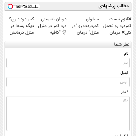
شوید◂پرسش‌نامه
ساخت!
اقساطی 💳 📍 تهران
مطالب پیشنهادی
❌لازم نیست
میخوای
درمان تضمینی
کمر درد داری؟
کمردرد رو تحمل
کمردردت رو "در
درد کمر در منزل
دیگه بسه! در
کنی❌ درمان
منزل" درمان
👌 "کافیه
منزل درمانش
بدون جراحی و
کنی؟ (◂فیلم +
پرسش‌نامه رو پر
کن
نظر شما
قرص
◂پرسش‌نامه)
کنی"
(◀پرسش‌نامه)
(پرسشنامه)
نام
ایمیل
* نظر