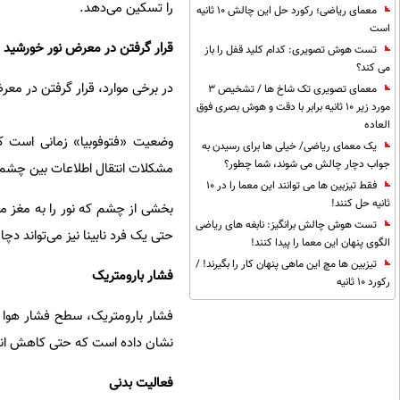
را تسکین می‌دهد.
معمای ریاضی؛ رکورد حل این چالش 10 ثانیه
است
قرار گرفتن در معرض نور خورشید
تست هوش تصویری: کدام کلید قفل را باز
می کند؟
در برخی موارد، قرار گرفتن در مع
معمای تصویری تک شاخ ها / تشخیص 3
مورد زیر 10 ثانیه برابر با دقت و هوش بصری فوق
العاده
وضعیت «فتوفوبیا» زمانی است ک
یک معمای ریاضی/ خیلی ها برای رسیدن به
جواب دچار چالش می شوند، شما چطور؟
مشکلات انتقال اطلاعات بین چشم و
فقط تیزبین ها می توانند این معما را در 10
ثانیه حل کنند!
بخشی از چشم که نور را به مغز م
تست هوش چالش برانگیز: نابغه های ریاضی
حتی یک فرد نابینا نیز می‌تواند دچا
الگوی پنهان این معما را پیدا کنند!
تیزبین ها مچ این ماهی پنهان کار را بگیرند! /
فشار بارومتریک
رکورد 10 ثانیه
فشار بارومتریک، سطح فشار هوا د
نشان داده است که حتی کاهش اندک
فعالیت بدنی