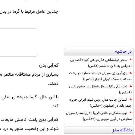
چندین عامل مرتبط با گرما در بدن
در حاشیه
سحر دولتشاهی عذرخواهی کرد ؛ قصد بی
کم‌آبی بدن
احترامی به اذان نداشتم (عکس)
بازیگران زن سریال «بامداد خمار» در پشت
بسیاری از مردم مشتاقانه منتظر ماه
صحنه به سبک دوران قاجار (عکس)
دهند.
تیپ رنگی تارا سریال شغال در جشن نفس
(+عکس)
با این حال، گرما جنبه‌های منفی 
استایل جالب مدل روس فیلم ایرانی جزیره
کند.
جیمز باند در اصفهان (+عکس)
تیپ مشکی و خاص فریبا نادری ستاره سریال
کم‌آبی بدن باعث کاهش مایعات د
ستایش در آیین مهرورزی (+عکس)
شوند و این وضعیت منجر به درد عص
باشگاه مغز