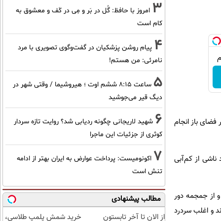
3
امروز با حافظ: گُل در بَر و مِی در کَف و معشوق به
کام است
4
پیام روشن پزشکیان در گفت‌و‌گوی تصویری با مرد
نامرئی: من هستم!
5
ساعت ۸:۱۵ ششم اوت ؛ هیروشیما / وقتی شهر در
دیگ قیر می‌جوشید
6
 فضای باز انجام
شهید لاریجانی چگونه ردیابی شد؟ روایت تازه سردار
کوثری از جزئیات این ماجرا
7
 ناشی از کم‌آبی
اکونومیست: پرداخت عوارض به ایران بهتر از ادامه
تنش است
 از جمجمه دور
مطالب پیشنهادی
د و اغلب سردرد
از الان تا آخر تابستون
خرید شمش پلمپ طلاسی،