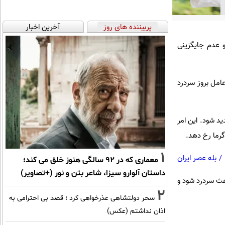
پربیننده های روز
آخرین اخبار
 عدم جایگزینی
عامل بروز سردرد
د شود. این امر
گرما رخ دهد.
1
/
بله عصر ایران
معماری که در 92 سالگی هنوز خلق می کند؛
داستان آلوارو سیزا، شاعر بتن و نور (+تصاویر)
عث سردرد شود و
2
سحر دولتشاهی عذرخواهی کرد ؛ قصد بی احترامی به
اذان نداشتم (عکس)