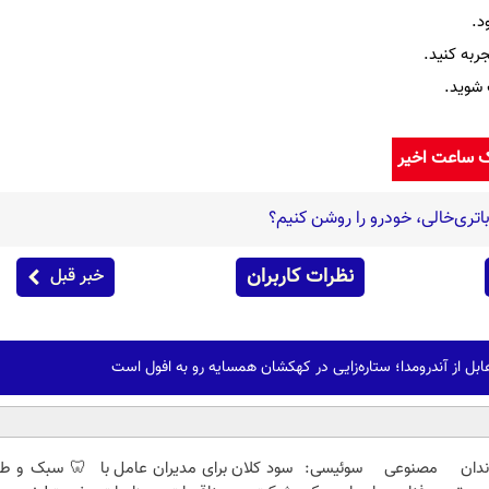
د.
ربه کنید.
 شوید.
ک ساعت اخیر
تری‌خالی، خودرو را روشن کنیم؟
نظرات کاربران
خبر قبل
ابل از آندرومدا؛ ستاره‌زایی در کهکشان همسایه رو به افول است
ندان مصنوعی سوئیسی:
سود کلان برای مدیران عامل با
🦷 سبک و طبی