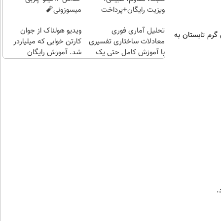
(خرید
ویزیت رایگان+پرداخت
میسوزونی🧨
طلا با
اقساطی😍
تحلیل آماری فوری
چند
ویدیو هولناک از جوان
 گرم تابستان به
معادلات ساختاری تفسیری
کلیک)
کارتن خوابی که میلیاردر
با آموزش کامل حتی یک
شد. آموزش رایگان
روزه !!
.