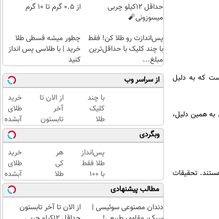
حداقل 12کیلو چربی
از ۰.۵ گرم تا ۱۰ گرم
میسوزونی🧨
پس‌اندازت رو طلا کن! فقط
چطور میشه قسطی طلا
با چند کلیک با حداقل‌ترین
خرید | با طلاسی پس انداز
مبلغ...
کنید
ست که به دلیل
از سراسر وب
با چند
از الان تا
خرید
کلیک
آخر
طلای
 به همین دلیل،
طلا
تابستون
آبشده
بخرید...
حداقل
حتی با
وبگردی
(ثبت‌نام
12کیلو
۱۰۰هزارتومان
کن |
چربی
پس‌انداز
هر
خرید
خرید
میسوزونی
طلا فقط
کی
طلای
کن |
🧨
هستند. تحقیقات
با ۱۰۰
طلا
آبشده
هدیه
هزارتومان
داره،
حتی با
مطالب پیشنهادی
بگیر)
(امن و
غم
۱۰۰هزارتومان
راحت)
نداره!
دندان مصنوعی سوئیسی |
از الان تا آخر تابستون
😊💎
سبک، مقاوم، طبیعی!
حداقل 12کیلو چربی