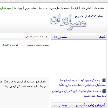
صفحه اول
تماس با ما
آرشیو
جستجو
نظرسنجی
آب و هوا
اوقات شرعی
پیوند ها
سواد زندگی
فیلم
بیشتر »»
۴ کشته در تصادف جاده اهواز خرمشهر
صفحه نخست
»
سلامت
کد خبر
۱۱۷۰۳۶۰
نجات کوهنورد گرفتار در صخره توسط
محرک‌های سردرد از فردی به فرد دیگر متفا
امدادگران ایتالیایی با طناب ۷۰ متری بالگرد
مرتبط با گرما مانند خستگی گرمایی باشد.
حدود ۷ هزار مگاوات نیروگاه پنل خورشیدی
وارد مدار شده است
آموزش زبان انگلیسی
بیشتر »»