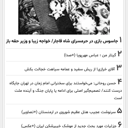
1
جاسوس بازی در حرمسرای شاه قاجار/ خواجه زیبا و وزیر حقه باز
2
گیتار من ؛ عباس مهرپویا (+صدا)
3
آقای خرازی! از ریش سفید و عمامه سیاهت خجالت بکش
4
حسن روحانی: می‌خواستند برای سخنرانی امام زمان در تهران جایگاه
درست کنند/ تصمیم‌گیر اصلی برای ادامه یا پایان جنگ و آینده ملت
است
5
سرنوشت عجیب هتل عظیم شوروی در ارمنستان (+تصاویر)
6
جزئیات مورد بحث جدید از موشک خیبرشکن ایران (+عکس)