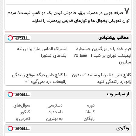
7
صرفه جویی در مصرف برق، خاموش کردن یک دو لامپ نیست/ مردم
توان تعویض یخچال ها و کوارهای قدیمی پرمصرف را ندارند
مطالب پیشنهادی
فرم خود را در بزرگترین جشنواره
اشتراک الماس ماز: برای رتبه
ایمپلنت تهران پر کنید ! | فقط ۲۵
یک‌های کنکور!
میلیون
کلاچ طبی دنا، رانا و سمند ✅ بدون
با کلاچ طبی دیگه موقع رانندگی
زانودرد رانندگی کنید
زانوهات درد نمی‌گیره ✅
از سراسر وب
دوره
دسترسی
سوال‌های
کاملا
نامحدود
کنکور
رایگان
به بهترین
تجربی و
گروه
آموزش‌ها
ریاضی در
وبگردی
آموزشی
تا روز
پکیج ماز