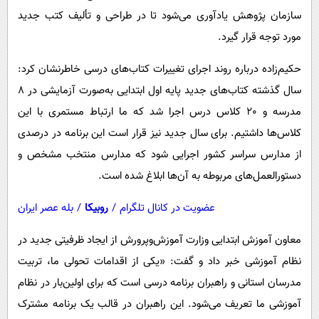
پیامک
سرگرمی
سازمان پژوهش یادآوری می‌شود تا در طراحی و تألیف کتب جدید
روانشناسی
فناوری
مورد توجه قرار گیرد.
آشپزی
گوناگون
حکیم‌زاده درباره روند اجرای تغییرات کتاب‌های درسی خاطرنشان کرد:
دانلود
حوادث
سال گذشته کتاب‌های جدید پایه اول ابتدایی به‌صورت آزمایشی در 8
مدرسه و 20 کلاس درس اجرا شد که ما ارتباط مستمری با این
محیط زیست
کلاس‌ها داشتیم. برای سال جدید نیز قرار است این برنامه در درصدی
سلامت
از مدارس سراسر کشور اجرایی شود که مدارس منتخب مشخص و
فرهنگی
دستورالعمل‌های مربوطه به آن‌ها ابلاغ شده است.
بین الملل
عضویت در کانال تلگرام
/
روبیکا
/
بله عصر ایران
اجتماعی
معاون آموزش ابتدایی وزارت آموزش‌وپرورش از ایجاد ظرفیتی جدید در
حیات وحش
نظام آموزشی خبر داد و گفت: «یکی از اقدامات تحولی ما، تربیت
سیاست خارجی
مدرسان استانی و راهبران برنامه درسی است که برای اولین‌بار در نظام
آموزشی ما تعریف می‌شود. این راهبران در قالب یک برنامه مشترک