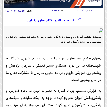
سیاسی
اقتصاد
صفحه نخست
»
فرهنگی/هنری
کد
۱۱۷۲۸۳۹
انتشار:
۱۸:۵۴ - ۰۳-۰۴-۱۴۰۵
جامعه
اقتصادی
آغاز فاز جدید تغییر کتاب‌های ابتدایی
ورزشی
اجتماعی
خودرو
بین الملل
حوادث
معاونت ابتدایی آموزش و پرورش از بازنگری کتب درسی با مشارکت سازمان پژوهش و
متناسب با نیاز دانش‌آموزان خبر داد.
فرهنگ و هنر
سیاست خارجی
سلامت
علم و دانش
یک برش دانایی
رضوان حکیم‌زاده، معاون آموزش ابتدایی وزارت آموزش‌وپرورش گفت:
قرآن
فناوری و It
محیط زیست
خوشبختانه در این دوره، همکاری بسیار نزدیکی با سازمان پژوهش و
گوناگون
علمی
سفر و تفریح
برنامه‌ریزی آموزشی داریم و برنامه تحولی سازمان با مشارکت فعال ما
فیلم
سرگرمی
اخبار کریپتو
در حال پیشروی است.
عصر ایران 2
اقتصاد
باشگاه مغز
به گزارش تسنیم، وی با اشاره به تغییرات نوین در نحوه آموزش و
آموزش زبان
خواندنی ها و دیدنی ها
ورزش
مجله تصویری سلاح
یادگیریدانش‌آموزان تصریح کرد: با توجه به اینکه سلیقه و سبک‌های
داستان کوتاه
سیاست
یادگیری دانش‌آموزان تغییر کرده است، این موضوع به‌طور مرتب به