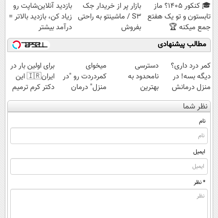
🎓 کنکور ۱۴۰5؟ ماز
بازار پر از خریدار جک
بازدید آنلاین‌شاپت رو
تابستون و تو یک هفتع
S3 / ماشینتو به راحتی
زیاد کن، بازدید بالاتر =
جمع میکنه 🏆
بفروش
درآمد بیشتر
مطالب پیشنهادی
کمر درد داری؟
دسترسی
میخوای
برای اولین بار در
دیگه بسه! در
نامحدود به
کمردردت رو "در
ایران🇮🇷 این
منزل درمانش
بهترین
منزل" درمان
دکتر کرم ترمیم
کن
آموزش‌ها تا روز
کنی؟ (◂فیلم +
کننده 23 روزه
نظر شما
(◀پرسش‌نامه)
کنکور
◂پرسش‌نامه)
ساخت!
نام
ایمیل
* نظر