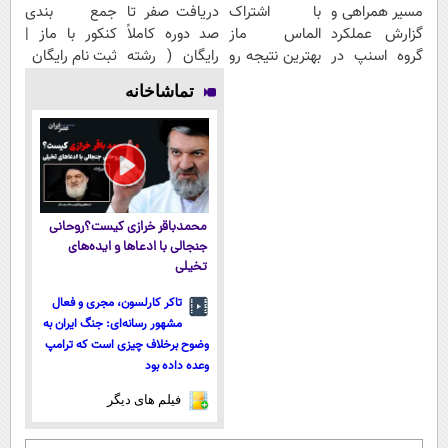
مسیر همراهی و
با اشتراک
دریافت صفر تا
جمع بندی
گزارش عملکرد
الماس ماز
صد دوره کاملاً
کنکور با ماز |
گروه اسنپ در
بهترین نتیجه رو
رایگان ( رشته
ثبت نام رایگان
۱۴۰۴
در کنکور بگیر
ریاضی، تجربی،
تماشاخانه
انسانی)
محمدباقر خرازی کیست؟روحانی
جنجالی با ادعاها و ایده‌های
تخیلی
تاکر کارلسون، مجری و فعال
مشهور رسانه‌ای: جنگ ایران به
وضوح برخلاف چیزی است که ترامپ
وعده داده بود
فیلم های دیگر