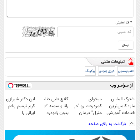
* کد امنیتی
اعتبارسنجی
دیزل ژنراتور
بوکینگ
از سراسر وب
اشترک الماس
میخوای
کلاچ طبی دنا،
این دکتر شیرازی
ماز: کامل‌ترین
کمردردت رو "در
رانا و سمند ✅
کرم ترمیم زخم
خدمات آموزشی
منزل" درمان
بدون زانودرد
ایرانی را
برای کنکوری‌ها
کنی؟ (◂فیلم +
رانندگی کنید
ساخت!!!
بازگشت به بالای صفحه
◂پرسش‌نامه)