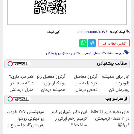
لینک کوتاه:
کپی لینک
‌گزارش خطا در خبر
برچسب ها:
کتاب های درسی
،
ابتدایی
،
سازمان پژوهش
مطالب پیشنهادی
1بار برای همیشه
آرتروز مفاصل
آرتروز مفصل زانو
کمر درد داری؟
زانودردت
خود را به طور
رو یکبار برای
دیگه بسه! در
رودرمان کن!
قطعی درمان
همیشه درمان
منزل درمانش
(تکنولوژی آلمان)
کنید!
کن!
کن
از سراسر وب
◂پرسشنامه▸
◗پرسش‌نامه◖
◗پرسش‌نامه◖
(◀پرسش‌نامه)
جای بخیه داری؟؟ فقط
این دکتر شیرازی کرم
میدونستی 207 خودت
در 3 هفته ترمیمش
ترمیم زخم ایرانی را
رو میتونی روهوا
کن!😍
ساخت!!!
بفروشی؟اینجا سریع و
راحت بفروش