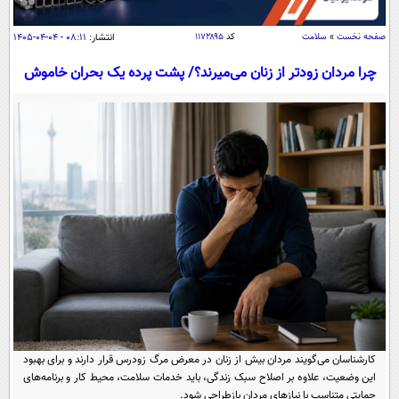
سیاسی
اقتصاد
صفحه نخست
»
سلامت
کد
۱۱۷۲۸۹۵
انتشار:
۰۸:۱۱ - ۰۴-۰۴-۱۴۰۵
جامعه
اقتصادی
چرا مردان زودتر از زنان می‌میرند؟/ پشت پرده یک بحران خاموش
ورزشی
اجتماعی
خودرو
بین الملل
حوادث
فرهنگ و هنر
سیاست خارجی
سلامت
علم و دانش
یک برش دانایی
قرآن
فناوری و It
محیط زیست
گوناگون
علمی
سفر و تفریح
فیلم
سرگرمی
اخبار کریپتو
عصر ایران 2
اقتصاد
باشگاه مغز
آموزش زبان
خواندنی ها و دیدنی ها
ورزش
مجله تصویری سلاح
کارشناسان می‌گویند مردان بیش از زنان در معرض مرگ زودرس قرار دارند و برای بهبود
داستان کوتاه
سیاست
این وضعیت، علاوه بر اصلاح سبک زندگی، باید خدمات سلامت، محیط کار و برنامه‌های
حمایتی متناسب با نیازهای مردان بازطراحی شود.