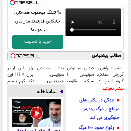
🔩 تفنگ میخکوب همه‌کاره،
جایگزین قدرتمند مدل‌های
پرهزینه!
خرید با تخفیف
مطالب پیشنهادی
مسیر همراهی و
دندان مصنوعی
دندان مصنوعی
برای اولین بار در
گزارش عملکرد
سوئیسی |
سوئیسی:
ایران🇮🇷 این
گروه اسنپ در
سبک، مقاوم،
جدیدترین
دکتر کرم ترمیم
۱۴۰۴
طبیعی! ویزیت
فناوری اروپا،
کننده 23 روزه
بیشتر بخوانید:
تماشاخانه
رایگان+پرداخت
سبک و مقاوم |
ساخت!
زندگی در مکان های
اقساطی😍
پرداخت قسطی
مرتفع از مرگ زودرس
جلوگیری می کند
وقوع حدود 100 مرگ