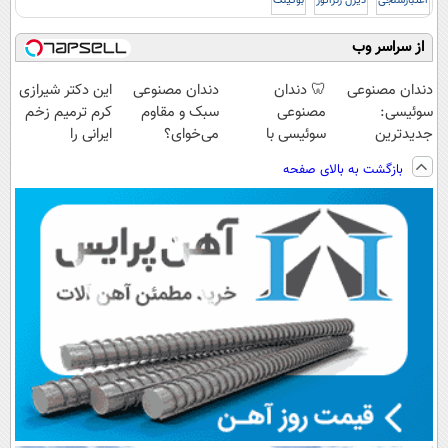
اعتبارسنجی
دیزل ژنراتور
بوکینگ
از سراسر وب
دندان مصنوعی
🦷 دندان
دندان مصنوعی
این دکتر شیرازی
سوئیسی:
مصنوعی
سبک و مقاوم
کرم ترمیم زخم
جدیدترین
سوئیسی با
می‌خوای؟
ایرانی را
فناوری اروپا،
تکنولوژی
پرداخت اقساطی
ساخت!!!
بازگشت به بالای صفحه
سبک و مقاوم |
دیجیتال |
هم داریم!😍 |
پرداخت قسطی
پرداخت در 4
📍تهران
قسط |📍 تهران