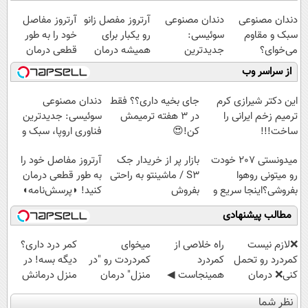
دندان مصنوعی
دندان مصنوعی
آرتروز مفصل زانو
آرتروز مفاصل
سبک و مقاوم
سوئیسی:
رو یکبار برای
خود را به طور
می‌خوای؟
جدیدترین
همیشه درمان
قطعی درمان
پرداخت اقساطی
فناوری اروپا،
کن!
کنید!
از سراسر وب
هم داریم!😍 |
سبک و مقاوم |
◗پرسش‌نامه◖
◗پرسش‌نامه◖
📍تهران
پرداخت قسطی
این دکتر شیرازی کرم
جای بخیه داری؟؟ فقط
دندان مصنوعی
ترمیم زخم ایرانی را
در 3 هفته ترمیمش
سوئیسی: جدیدترین
ساخت!!!
کن!😍
فناوری اروپا، سبک و
مقاوم | پرداخت
میدونستی 207 خودت
بازار پر از خریدار جک
آرتروز مفاصل خود را
قسطی
رو میتونی روهوا
S3 / ماشینتو به راحتی
به طور قطعی درمان
بفروشی؟اینجا سریع و
بفروش
کنید! ◗پرسش‌نامه◖
راحت بفروش
مطالب پیشنهادی
❌لازم نیست
‌راه خلاصی از
میخوای
کمر درد داری؟
کمردرد رو تحمل
کمردرد
کمردردت رو "در
دیگه بسه! در
کنی❌ درمان
همینجاست ◀
منزل" درمان
منزل درمانش
بدون جراحی و
فقط کافیه فرم
کنی؟ (◂فیلم +
کن
نظر شما
قرص
رو پر کنی!
◂پرسش‌نامه)
(◀پرسش‌نامه)