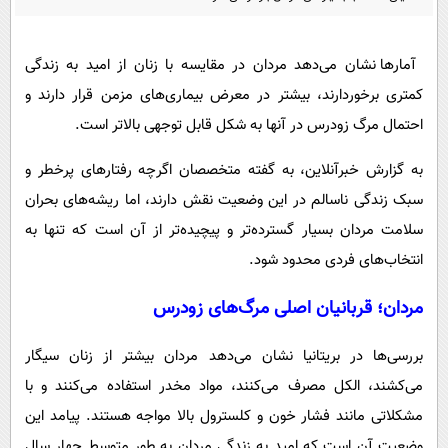
پیامک
سرگرمی
روانشناسی
فناوری
آمارها نشان می‌دهد مردان در مقایسه با زنان از امید به زندگی
آشپزی
گوناگون
کمتری برخوردارند، بیشتر در معرض بیماری‌های مزمن قرار دارند و
دانلود
حوادث
احتمال مرگ زودرس در آنها به شکل قابل توجهی بالاتر است.
محیط زیست
به گزارش خبرآنلاین،
به گفته متخصصان اگرچه رفتارهای پرخطر و
سلامت
سبک زندگی ناسالم در این وضعیت نقش دارند، اما ریشه‌های بحران
سلامت مردان بسیار گسترده‌تر و پیچیده‌تر از آن است که تنها به
فرهنگی
انتخاب‌های فردی محدود شود.
بین الملل
مردان؛ قربانیان اصلی مرگ‌های زودرس
اجتماعی
حیات وحش
بررسی‌ها در بریتانیا نشان می‌دهد مردان بیشتر از زنان سیگار
سیاست خارجی
می‌کشند، الکل مصرف می‌کنند، مواد مخدر استفاده می‌کنند و با
مشکلاتی مانند فشار خون و کلسترول بالا مواجه هستند. پیامد این
وضعیت آن است که امید به زندگی مردان به طور متوسط چهار سال