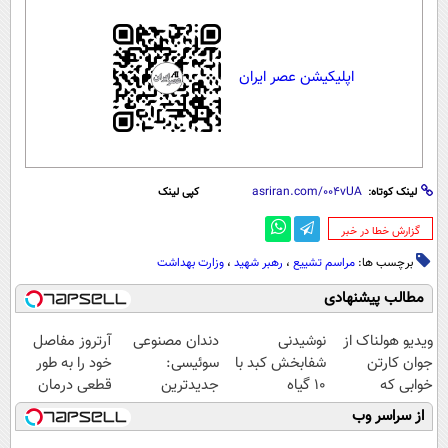
اپلیکیشن عصر ایران
لینک کوتاه:
کپی لینک
‌گزارش خطا در خبر
برچسب ها:
مراسم تشییع
،
رهبر شهید
،
وزارت بهداشت
مطالب پیشنهادی
ویدیو هولناک از
نوشیدنی
دندان مصنوعی
آرتروز مفاصل
جوان کارتن
شفابخش کبد با
سوئیسی:
خود را به طور
خوابی که
10 گیاه
جدیدترین
قطعی درمان
میلیاردر شد.
موثر(تخفیف تا
فناوری اروپا،
کنید!
از سراسر وب
آموزش رایگان
امشب)
سبک و مقاوم |
◗پرسش‌نامه◖