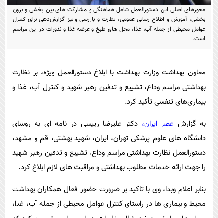
پیامک
سرگرمی
محورهای اصلی این دستورالعمل شامل هماهنگی و مشارکت های بین بخشی و برون
بخشی، آموزش و اطلاع رسانی عمومی، نظارت و بازرسی و نیز گزارش‌دهی برای کنترل
روانشناسی
فناوری
عوامل محیطی از جمله آب، غذا، محل های طبخ و عرضه غذا و نذورات در این مراسم
است.
آشپزی
گوناگون
دانلود
حوادث
معاون بهداشت وزارت بهداشت با ابلاغ دستورالعمل ویژه، بر نظارت
محیط زیست
بهداشتی مراسم وداع، تشییع و تدفین رهبر شهید و کنترل آب، غذا و
سلامت
بیماری‌های تنفسی تأکید کرد.
فرهنگی
به گزارش
عصر ایران،
دکتر علیرضا رییسی در نامه ای به روسای
بین الملل
دانشگاه های علوم پزشکی تهران، ایران، شهید بهشتی، قم و مشهد،
اجتماعی
دستورالعمل نظارت بهداشتی مراسم وداع، تشییع و تدفین رهبر شهید
را جهت ارائه خدمات مطلوب بهداشتی و مراقبت های لازم ابلاغ کرد.
حیات وحش
سیاست خارجی
بنابر اعلام وبدا، وی با تاکید بر ضرورت حضور فعال همکاران بهداشت
محیط و بیماری ها در راستای کنترل عوامل محیطی از جمله آب، غذا،