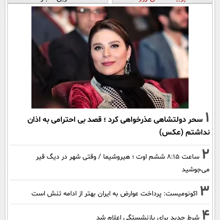
1
سحر دولتشاهی عذرخواهی کرد ؛ قصد بی احترامی به اذان
نداشتم (عکس)
2
ساعت ۸:۱۵ ششم اوت ؛ هیروشیما / وقتی شهر در دیگ قیر
می‌جوشید
3
اکونومیست: پرداخت عوارض به ایران بهتر از ادامه تنش است
4
شرط جدید برای بازنشستگی اعلام شد