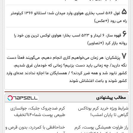
5
غول 586 اسب بخاری هواوی وارد میدان شد؛ استلاتو 1366 کیلومتر
راه می رود (+عکس)
6
قهوه ساز، 6 لیدار و 523 اسب بخار؛ هواوی لوکس ترین ون خود را
روانه بازار کرد (+تصاویر)
7
پزشکیان: هر زمان می‌خواهیم کاری انجام دهیم، می‌گویند فعلاً دست
نگه دارید/ چه زمانی باید دست بزنیم؟ زمانی که خودمان غرق شدیم،
کشور نابود شد و همه ضرر کردند؟ / همسایگان ما اجازه ندادند عده‌ای وارد
کشور شوند و باعث اغتشاش شوند
مطالب پیشنهادی
شرایط ویژه خرید کرم بوتاکس
کرم ضدچروک جلبک، جوانسازی
گیاهی تا پایان امشب!
طبیعی پوست شما40%تخفیف
راز طراوت همیشگی پوست، کرم
خداحافظی با کمردرد، بدون قرص و