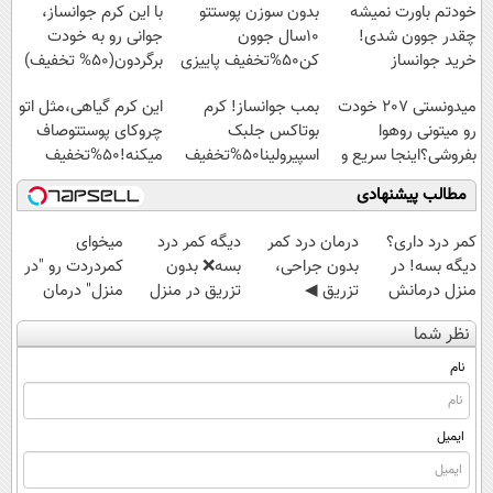
پرداخت قسطی
خودتم باورت نمیشه
بدون سوزن پوستتو
با این کرم جوانساز،
چقدر جوون شدی!
10سال جوون
جوانی رو به خودت
خرید جوانساز
کن50%تخفیف پاییزی
برگردون(50% تخفیف)
اسپیرولینا با تخفیف
میدونستی 207 خودت
بمب جوانساز! کرم
این کرم گیاهی،مثل اتو
ویژه
رو میتونی روهوا
بوتاکس جلبک
چروکای پوستتوصاف
بفروشی؟اینجا سریع و
اسپیرولینا50%تخفیف
میکنه!50%تخفیف
راحت بفروش
مطالب پیشنهادی
کمر درد داری؟
درمان درد کمر
دیگه کمر درد
میخوای
دیگه بسه! در
بدون جراحی،
بسه❌ بدون
کمردردت رو "در
منزل درمانش
تزریق ◀
تزریق در منزل
منزل" درمان
کن
پرسش‌نامه رو پر
درمانش کن✅
کنی؟ (◂فیلم +
نظر شما
(◀پرسش‌نامه)
کن ▶
◀پرسش‌نامه پر
◂پرسش‌نامه)
کن▶
نام
ایمیل