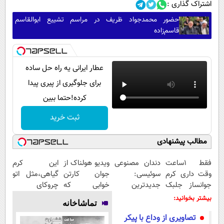
اشتراک گذاری :
حضور محمدجواد ظریف در مراسم تشییع ابوالقاسم
قاسم‌زاده
عطار ایرانی یه راه حل ساده
برای جلوگیری از پیری پیدا
کرده!حتما ببین
ثبت خرید
مطالب پیشنهادی
فقط 1ساعت
دندان مصنوعی
ویدیو هولناک از
این کرم
وقت داری کرم
سوئیسی:
جوان کارتن
گیاهی،مثل اتو
جوانساز جلبک
جدیدترین
خوابی که
چروکای
رو با40%تخفیف
فناوری اروپا،
میلیاردر شد.
پوستتوصاف
بیشتر بخوانید:
تماشاخانه
بخری!
سبک و مقاوم |
آموزش رایگان
میکنه!50%تخفیف
تصاویری از وداع با پیکر
پرداخت قسطی