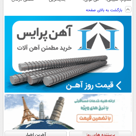
ویزیت
پرداخت اقساطی
فناوری اروپا،
کنید!
بازگشت به بالای صفحه
رایگان+پرداخت
هم داریم!😍 |
سبک و مقاوم |
◗پرسش‌نامه◖
اقساطی😍
📍تهران
پرداخت قسطی
پربیننده های روز
آخرین اخبار