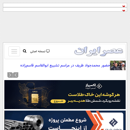
باز
نسخه اصلی
و
صفحه اول
حضور محمدجواد ظریف در مراسم تشییع ابوالقاسم قاسم‌زاده
بسته
تماس با ما
کردن
آرشیو
منو
جستجو
نظرسنجی
آب و هوا
اوقات شرعی
پیوند ها
سواد زندگی