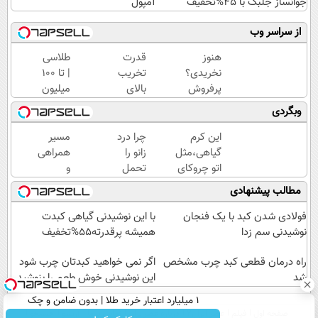
جوانساز جلبک با 45%تخفیف
آمپول
از سراسر وب
هنوز
قدرت
طلاسی
نخریدی؟
تخریب
| تا 100
پرفروش
بالای
میلیون
ترین
این
وام
وبگردی
جوانساز
چربی
آنی
گیاهی
سوز
خرید
این کرم
چرا درد
مسیر
نصف
شکم،
طلا💰
گیاهی،مثل
زانو را
همراهی
قیمت
زود
ثبت
اتو چروکای
تحمل
و
لاغرت
نام
پوستتوصاف
می‌کنی؟
گزارش
مطالب پیشنهادی
میکنه
کن!
میکنه!50%تخفیف
خیلی
عملکرد
با 60%
ساده
گروه
فولادی شدن کبد با یک فنجان
با این نوشیدنی گیاهی کبدت
تخفیف
درمنزل
اسنپ
نوشیدنی سم زدا
همیشه پرقدرته55%تخفیف
درمانش
در
راه درمان قطعی کبد چرب مشخص
کن
۱۴۰۴
اگر نمی خواهید کبدتان چرب شود
شد
این نوشیدنی خوش طعم را بنوشید
۱ میلیارد اعتبار خرید طلا | بدون ضامن و چک
صفحه اول
فیلم
عصر ایران۲
درباره عصرایران
تماس با ما
آرشیو
جستجو