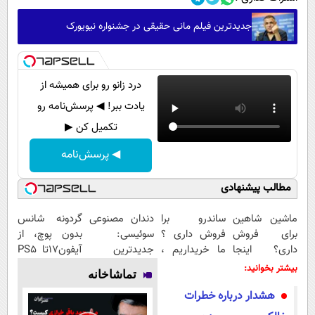
جدیدترین فیلم مانی حقیقی در جشنواره نیویورک
درد زانو رو برای همیشه از
یادت ببر! ◀ پرسش‌نامه رو
تکمیل کن ▶
◀ پرسش‌نامه
مطالب پیشنهادی
ماشین شاهین
ساندرو برا
دندان مصنوعی
گردونه شانس
برای فروش
فروش داری ؟
سوئیسی:
بدون پوچ، از
داری؟ اینجا
ما خریداریم ،
جدیدترین
آیفون17تا PS5
سریع و راحت
راحت بفروشش
فناوری اروپا،
و طلای دیجیتال
بیشتر بخوانید:
تماشاخانه
بفروش
سبک و مقاوم |
و دلار🔥
هشدار درباره خطرات
پرداخت قسطی