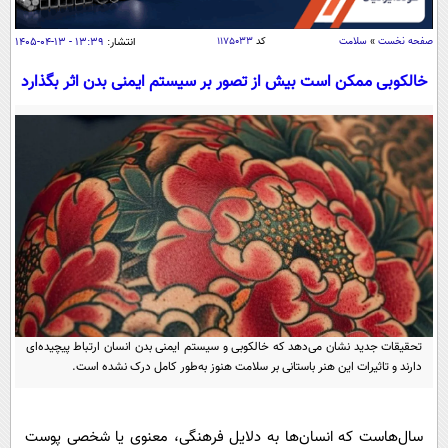
سیاسی
اقتصاد
صفحه نخست
»
سلامت
کد
۱۱۷۵۰۳۳
انتشار:
۱۳:۳۹ - ۱۳-۰۴-۱۴۰۵
جامعه
اقتصادی
خالکوبی ممکن است بیش از تصور بر سیستم ایمنی بدن اثر بگذارد
ورزشی
اجتماعی
خودرو
بین الملل
حوادث
فرهنگ و هنر
سیاست خارجی
سلامت
علم و دانش
یک برش دانایی
قرآن
فناوری و It
محیط زیست
گوناگون
علمی
سفر و تفریح
فیلم
سرگرمی
اخبار کریپتو
عصر ایران 2
اقتصاد
تحقیقات جدید نشان می‌دهد که خالکوبی و سیستم ایمنی بدن انسان ارتباط پیچیده‌ای
باشگاه مغز
دارند و تاثیرات این هنر باستانی بر سلامت هنوز به‌طور کامل درک نشده است.
آموزش زبان
خواندنی ها و دیدنی ها
ورزش
مجله تصویری سلاح
داستان کوتاه
سیاست
سال‌هاست که انسان‌ها به دلایل فرهنگی، معنوی یا شخصی پوست