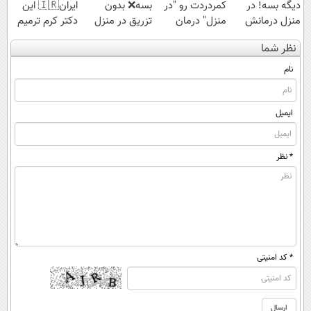
دیگه بسه! در
کمردردت رو "در
بسه❌ بدون
ایران🇮🇷 این
منزل درمانش
منزل" درمان
تزریق در منزل
دکتر کرم ترمیم
کن
کنی؟ (◂فیلم +
درمانش کن✅
کننده 23 روزه
نظر شما
(◀پرسش‌نامه)
◂پرسش‌نامه)
◀پرسش‌نامه پر
ساخت!
کن▶
نام
ایمیل
* نظر
* کد امنیتی