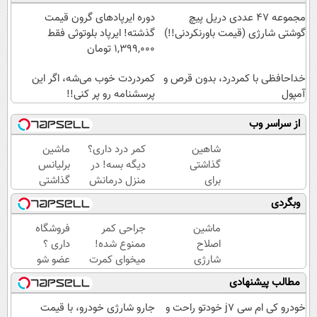
مجموعه 47 عددی دریل پیچ
دوره ایرپاد‌های گرون قیمت
گوشتی شارژی (قیمت باورنکردنی!!)
گذشته! ایرپاد بلوتوثی فقط
1,399,000 تومان
خداحافظی با کمردرد، بدون قرص و
کمردردت خوب می‌شه، اگر این
آمپول
پرسشنامه رو پر کنی!!
از سراسر وب
شاهین
کمر درد داری؟
ماشین
گذاشتی
دیگه بسه! در
برلیانس
برای
منزل درمانش
گذاشتی
فروش
کن
برای
وبگردی
؟ اینجا
(◀پرسش‌نامه)
فروش؟
سریع و
با خیال
ماشین
جراحی کمر
فروشگاه
راحت
راحت
اصلاح
ممنوع شده!
داری ؟
بفروش
بفروش
شارژی
میخوای کمرت
عضو شو
(قیمت
رو در منزل
تا 3
مطالب پیشنهادی
باورنکردنی
درمان کنی؟
میلیارد
تا امشب)
((پرسش‌نامه))
وام بگیر
خودرو کی ام سی j7 خودتو راحت و
جارو شارژی خودرو، با قیمت