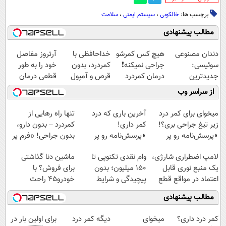
برچسب ها:
خالکوبی
،
سیستم ایمنی
،
سلامت
مطالب پیشنهادی
دندان مصنوعی
هیچ کس کمرشو
خداحافظی با
آرتروز مفاصل
سوئیسی:
جراحی نمیکنه❗
کمردرد، بدون
خود را به طور
جدیدترین
درمان کمردرد
قرص و آمپول
قطعی درمان
فناوری اروپا،
بدون قرص
کنید!
از سراسر وب
سبک و مقاوم |
(پرسشنامه)
◗پرسش‌نامه◖
پرداخت قسطی
میخوای برای کمر درد
آخرین باری که درد
تنها راه رهایی از
زیر تیغ جراحی بری؟!
کمر داری!
کمردرد – بدون دارو،
◗پرسش‌نامه رو پر
◗پرسش‌نامه رو پر
بدون جراحی! «فرم پر
کن◖
کن◖
کن»
لامپ اضطراری شارژی،
وام نقدی تکنوپی تا
ماشین دنا گذاشتی
یک منبع نوری قابل
۱۵۰ میلیون؛ بدون
برای فروش؟ با
اعتماد در مواقع قطع
پیچیدگی و شرایط
خودرو45 راحت
برق
سخت
بفروش
مطالب پیشنهادی
کمر درد داری؟
میخوای
دیگه کمر درد
برای اولین بار در