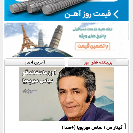
پربیننده های روز
آخرین اخبار
1
گیتار من ؛ عباس مهرپویا (+صدا)