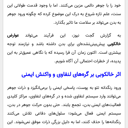
پیامک
سرگرمی
خود را با جوهر دائمی مزین می‌کنند. اما با وجود قدمت طولانی این
روانشناسی
سنت، علم تازه شروع به درک این موضوع کرده که چگونه ورود جوهر
فناوری
به بدن می‌تواند بر سلامت ما تاثیر بگذارد.
آشپزی
گوناگون
دانلود
حوادث
به گزارش گجت نیوز، این فرآیند می‌تواند
عوارض
خالکوبی
پیش‌بینی‌نشده‌ای برای بدن داشته باشد و نیازمند توجه
محیط زیست
بیشتری است. اکنون زمان آن فرا رسیده که با نگاهی عمیق‌تر به این
سلامت
پدیده، از خطرات احتمالی آن آگاه شویم.
فرهنگی
اثر خالکوبی بر گره‌های لنفاوی و واکنش ایمنی
بین الملل
ورود رنگدانه تتو به پوست، پاسخی ایمنی را برمی‌انگیزد و ذرات جوهر
اجتماعی
می‌توانند وارد سیستم لنفاوی شده و در گره‌های لنفاوی، مراکز کلیدی
حیات وحش
فعالیت‌های ایمنی بدن، تجمع یابند. حتی بدون حرکت جوهر در بدن،
سیاست خارجی
سیستم ایمنی فعال می‌شود؛ سلول‌های دفاعی تلاش می‌کنند
رنگدانه‌ها را حذف کنند، اما به دلیل بزرگی ذرات موفق نمی‌شوند. این