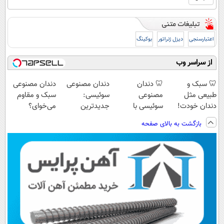
اعتبارسنجی
دیزل ژنراتور
بوکینگ
از سراسر وب
🦷 سبک و
🦷 دندان
دندان مصنوعی
دندان مصنوعی
طبیعی مثل
مصنوعی
سوئیسی:
سبک و مقاوم
دندان خودت!
سوئیسی با
جدیدترین
می‌خوای؟
نصب آسان و
تکنولوژی
فناوری اروپا،
پرداخت اقساطی
بازگشت به بالای صفحه
پرداخت اقساطی
دیجیتال |
سبک و مقاوم |
هم داریم!😍 |
💳 📍 تهران
پرداخت در 4
پرداخت قسطی
📍تهران
قسط |📍 تهران