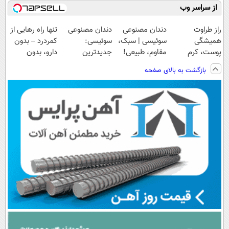
از سراسر وب
راز طراوت
دندان مصنوعی
دندان مصنوعی
تنها راه رهایی از
همیشگی
سوئیسی | سبک،
سوئیسی:
کمردرد – بدون
پوست، کرم
مقاوم، طبیعی!
جدیدترین
دارو، بدون
جوانساز جلبک با
ویزیت
فناوری اروپا،
جراحی! «فرم پر
بازگشت به بالای صفحه
45%تخفیف
رایگان+پرداخت
سبک و مقاوم |
کن»
اقساطی😍
پرداخت قسطی