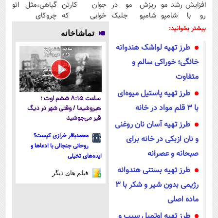
افزایش رشد مو
ریزش مو در
جوان کارتن
گیاهی،مثل اتو
رو با شامپو
شامپو جلبک
خوابی که
چروکای
جلبک تجربه
سبز🌿کلیک
میلیاردر شد.
پوستتوصاف
بیشتر بخوانید:
تماشاخانه
کن!
جهت خرید با
آموزش رایگان
میکنه!50%تخفیف
طرز تهیه لواشک هندوانه
تخفیف
خانگی؛ خوراکی سالم و
متفاوت
طرز تهیه پاستیل میوه‌ای
ساعت ۸:۱۵ ششم اوت ؛
با ۳ قلم مواد در خانه
هیروشیما / وقتی شهر در دیگ
قیر می‌جوشید
طرز تهیه آسان نان روغنی
محمدباقر خرازی کیست؟
و نان ازبکی در خانه برای
روحانی جنجالی با ادعاها و
صبحانه و عصرانه
ایده‌های تخیلی
طرز تهیه بستنی هندوانه
فیلم های دیگر
رژیمی بدون شیر و شکر با ۳
ماده اصلی
طرز تهیه اوتمیل سیب و