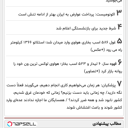
می‌جوشید
3
اکونومیست: پرداخت عوارض به ایران بهتر از ادامه تنش است
4
شرط جدید برای بازنشستگی اعلام شد
5
غول 586 اسب بخاری هواوی وارد میدان شد؛ استلاتو 1366 کیلومتر
راه می رود (+عکس)
6
قهوه ساز، 6 لیدار و 523 اسب بخار؛ هواوی لوکس ترین ون خود را
روانه بازار کرد (+تصاویر)
7
پزشکیان: هر زمان می‌خواهیم کاری انجام دهیم، می‌گویند فعلاً دست
نگه دارید/ چه زمانی باید دست بزنیم؟ زمانی که خودمان غرق شدیم،
کشور نابود شد و همه ضرر کردند؟ / همسایگان ما اجازه ندادند عده‌ای وارد
کشور شوند و باعث اغتشاش شوند
مطالب پیشنهادی