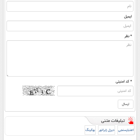
ایمیل
* نظر
* کد امنیتی
اعتبارسنجی
دیزل ژنراتور
بوکینگ