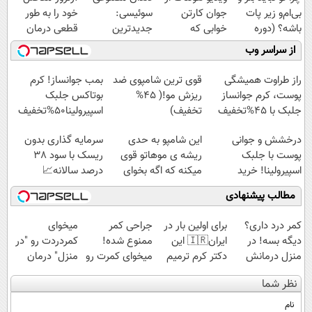
بی‌ام‌و زیر پات
جوان کارتن
سوئیسی:
خود را به طور
باشه؟ (دوره
خوابی که
جدیدترین
قطعی درمان
رایگان درآمد
میلیاردر شد.
فناوری اروپا،
کنید!
از سراسر وب
میلیاردی)
آموزش رایگان
سبک و مقاوم |
◗پرسش‌نامه◖
پرداخت قسطی
راز طراوت همیشگی
قوی ترین شامپوی ضد
بمب جوانساز! کرم
پوست، کرم جوانساز
ریزش مو!( 45%
بوتاکس جلبک
جلبک با 45%تخفیف
تخفیف)
اسپیرولینا50%تخفیف
درخشش و جوانی
این شامپو به حدی
سرمایه گذاری بدون
پوست با جلبک
ریشه ی موهاتو قوی
ریسک با سود 38
اسپیرولینا! خرید
میکنه که اگه بخوای
درصد سالانه📈
محصول با تخفیف ویژه
هم نمیریزه
مطالب پیشنهادی
کمر درد داری؟
برای اولین بار در
جراحی کمر
میخوای
دیگه بسه! در
ایران🇮🇷 این
ممنوع شده!
کمردردت رو "در
منزل درمانش
دکتر کرم ترمیم
میخوای کمرت رو
منزل" درمان
کن
کننده 23 روزه
در منزل درمان
کنی؟ (◂فیلم +
نظر شما
(◀پرسش‌نامه)
ساخت!
کنی؟
◂پرسش‌نامه)
((پرسش‌نامه))
نام