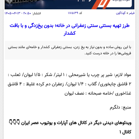
سیاسی
اقتصاد
فیلم
»
گوناگون
کد
۱۱۷۵۱۳۹
انتشار:
۲۰:۵۰ - ۱۳-۰۴-۱۴۰۵
جامعه
اقتصادی
طرز تهیه بستنی سنتی زعفرانی در خانه؛ بدون یخ‌زدگی و با بافت
کشدار
ورزشی
اجتماعی
خودرو
بین الملل
حوادث
با این روش ساده و بدون نیاز به یخ زدن، بستنی زعفرانی کشدار و خامه‌ای مانند بستنی
فروشی‌ها را در خانه درست کنید.
فرهنگ و هنر
سیاست خارجی
سلامت
علم و دانش
یک برش دانایی
مواد لازم: شیر پر چرب یا شیرمحلی : ۱ لیتر/ شکر : ۱/۵ لیوان/ ثعلب :
قرآن
فناوری و It
محیط زیست
۲ قاشق چایخوری/ گلاب : ۱/۴ لیوان/ زعفران دم کرده غلیظ : ۴ قاشق
گوناگون
علمی
سفر و تفریح
غذاخوری /خامه صبحانه : نصف لیوان
فیلم
سرگرمی
اخبار کریپتو
منبع: دلگرم
عصر ایران 2
اقتصاد
باشگاه مغز
آموزش زبان
خواندنی ها و دیدنی ها
ورزش
مجله تصویری سلاح
ویدئوهای دیدنی دیگر در کانال های آپارات و یوتیوب عصر ایران 👇👇👇
داستان کوتاه
سیاست
کانال 1