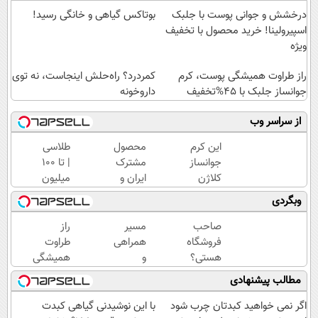
درخشش و جوانی پوست با جلبک
بوتاکس گیاهی و خانگی رسید!
اسپیرولینا! خرید محصول با تخفیف
ویژه
راز طراوت همیشگی پوست، کرم
کمردرد؟ راه‌حلش اینجاست، نه توی
جوانساز جلبک با 45%تخفیف
داروخونه
از سراسر وب
این کرم
محصول
طلاسی
جوانساز
مشترک
| تا 100
کلاژن
ایران و
میلیون
سازی
آلمان(درمان
وام
وبگردی
پوست
انواع ریزش
آنی
رو
مو)
خرید
صاحب
مسیر
راز
3برابر
طلا💰
فروشگاه
همراهی
طراوت
میکنه50%تخفیف
ثبت
هستی؟
و
همیشگی
نام
وام تا ۳
گزارش
پوست،
مطالب پیشنهادی
کن!
میلیارد
عملکرد
کرم
تومان
گروه
جوانساز
اگر نمی خواهید کبدتان چرب شود
با این نوشیدنی گیاهی کبدت