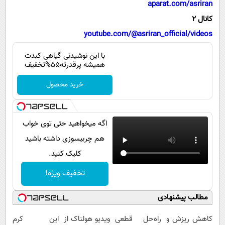
aparat.com/asriran
پیامک
سرگرمی
کانال 2
روانشناسی
فناوری
youtube.com/@asriran_official/videos
آشپزی
گوناگون
با این نوشیدنی گیاهی کبدت
دانلود
حوادث
همیشه پرقدرته55%تخفیف
محیط زیست
خرید محصول
سلامت
فرهنگی
اگه میخواهید حتی توی خواب
بین الملل
هم چربیسوزی داشته باشید
کلیک کنید.
اجتماعی
تخفیف ویژه!
حیات وحش
سیاست خارجی
مطالب پیشنهادی
کاهش ریزش و
راه‌حل قطعی
ویدیو هولناک از
این کرم