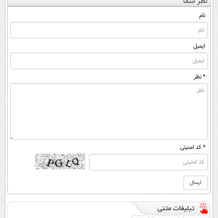
نظر شما
(◀پرسش‌نامه)
ساخت!
کن ▶
◂پرسش‌نامه)
نام
ایمیل
* نظر
* کد امنیتی