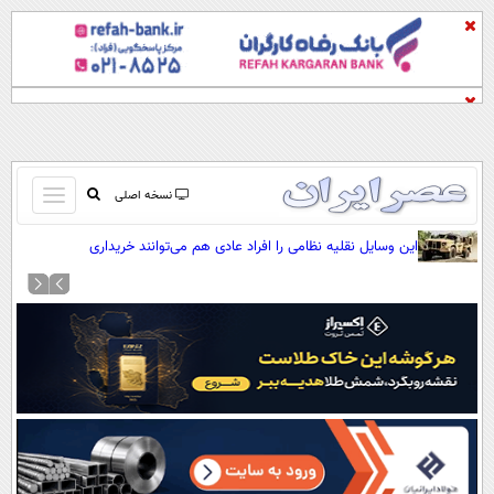
باز
نسخه اصلی
و
صفحه اول
این وسایل نقلیه نظامی را افراد عادی هم می‌توانند خریداری
بسته
کنند(+عکس)
تماس با ما
کردن
آرشیو
منو
جستجو
نظرسنجی
آب و هوا
اوقات شرعی
پیوند ها
سواد زندگی