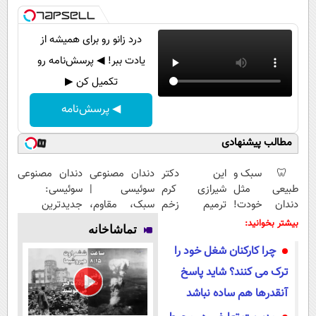
درد زانو رو برای همیشه از
یادت ببر! ◀ پرسش‌نامه رو
تکمیل کن ▶
◀ پرسش‌نامه
مطالب پیشنهادی
🦷 سبک و
این دکتر
دندان مصنوعی
دندان مصنوعی
طبیعی مثل
شیرازی کرم
سوئیسی |
سوئیسی:
دندان خودت!
ترمیم زخم
سبک، مقاوم،
جدیدترین
نصب آسان و
ایرانی را
طبیعی! ویزیت
فناوری اروپا،
بیشتر بخوانید:
تماشاخانه
پرداخت
ساخت!!!
رایگان+پرداخت
سبک و مقاوم |
چرا کارکنان شغل خود را
اقساطی 💳 📍
اقساطی😍
پرداخت قسطی
تهران
ترک می کنند؟ شاید پاسخ
آنقدرها هم ساده نباشد