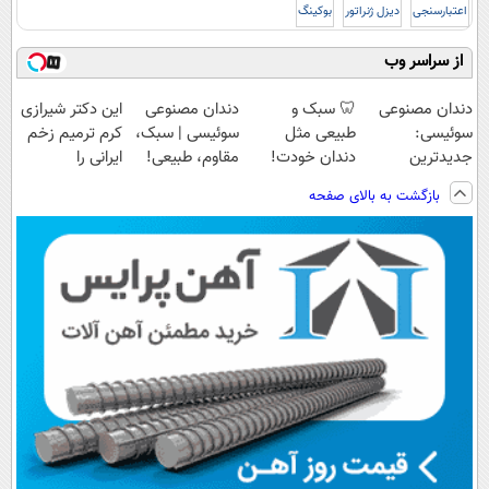
اعتبارسنجی
دیزل ژنراتور
بوکینگ
از سراسر وب
دندان مصنوعی
🦷 سبک و
دندان مصنوعی
این دکتر شیرازی
سوئیسی:
طبیعی مثل
سوئیسی | سبک،
کرم ترمیم زخم
جدیدترین
دندان خودت!
مقاوم، طبیعی!
ایرانی را
فناوری اروپا،
نصب آسان و
ویزیت
ساخت!!!
بازگشت به بالای صفحه
سبک و مقاوم |
پرداخت اقساطی
رایگان+پرداخت
پرداخت قسطی
💳 📍 تهران
اقساطی😍