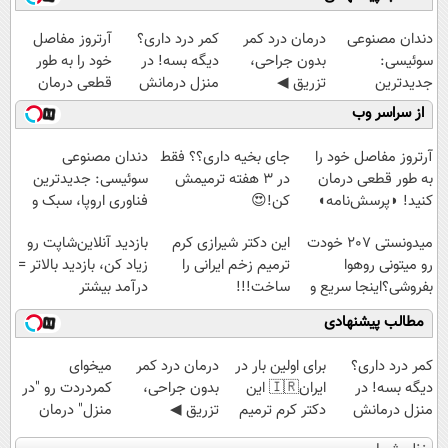
دندان مصنوعی
درمان درد کمر
کمر درد داری؟
آرتروز مفاصل
سوئیسی:
بدون جراحی،
دیگه بسه! در
خود را به طور
جدیدترین
تزریق ◀
منزل درمانش
قطعی درمان
فناوری اروپا،
پرسش‌نامه رو پر
کن
کنید!
از سراسر وب
سبک و مقاوم |
کن ▶
(◀پرسش‌نامه)
◗پرسش‌نامه◖
پرداخت قسطی
آرتروز مفاصل خود را
جای بخیه داری؟؟ فقط
دندان مصنوعی
به طور قطعی درمان
در 3 هفته ترمیمش
سوئیسی: جدیدترین
کنید! ◗پرسش‌نامه◖
کن!😍
فناوری اروپا، سبک و
مقاوم | پرداخت
میدونستی 207 خودت
این دکتر شیرازی کرم
بازدید آنلاین‌شاپت رو
قسطی
رو میتونی روهوا
ترمیم زخم ایرانی را
زیاد کن، بازدید بالاتر =
بفروشی؟اینجا سریع و
ساخت!!!
درآمد بیشتر
راحت بفروش
مطالب پیشنهادی
کمر درد داری؟
برای اولین بار در
درمان درد کمر
میخوای
دیگه بسه! در
ایران🇮🇷 این
بدون جراحی،
کمردردت رو "در
منزل درمانش
دکتر کرم ترمیم
تزریق ◀
منزل" درمان
کن
کننده 23 روزه
پرسش‌نامه رو پر
کنی؟ (◂فیلم +