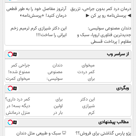
درمان درد کمر بدون جراحی، تزریق
آرتروز مفاصل خود را به طور قطعی
◀ پرسش‌نامه رو پر کن ▶
درمان کنید! ◗پرسش‌نامه◖
دندان مصنوعی سوئیسی:
این دکتر شیرازی کرم ترمیم زخم
جدیدترین فناوری اروپا، سبک و
ایرانی را ساخت!!!
مقاوم | پرداخت قسطی
از سراسر وب
میخوای
دندان
جراحی کمر
کمر دردت
مصنوعی
ممنوع شده!
برای
سوئیسی:
میخوای کمرت
همیشه
جدیدترین
رو در منزل
وبگردی
خوب شه؟
فناوری
درمان کنی؟
◀
اروپا،
((پرسش‌نامه))
این دکتر
برای
کمر درد داری؟
پرسش‌نامه
سبک و
شیرازی
اولین
دیگه بسه! در
رو پر کن!
مقاوم |
کرم
بار در
منزل درمانش
پرداخت
ترمیم
ایران
کن
مطالب پیشنهادی
قسطی
زخم
🇮🇷
(◀پرسش‌نامه)
ایرانی را
این
پژو پارس گذاشتی برای فروش؟؟
🦷 سبک و طبیعی مثل دندان