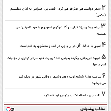
2
سحر دولتشاهی عذرخواهی کرد ؛ قصد بی احترامی به اذان نداشتم
(عکس)
3
پیام روشن پزشکیان در گفت‌و‌گوی تصویری با مرد نامرئی: من
هستم!
4
امروز با حافظ: گُل در بَر و مِی در کَف و معشوق به کام است
5
شهید لاریجانی چگونه ردیابی شد؟ روایت تازه سردار کوثری از جزئیات
این ماجرا
6
ساعت ۸:۱۵ ششم اوت ؛ هیروشیما / وقتی شهر در دیگ قیر
می‌جوشید
7
نامه جبهه اصلاحات به رئیس قوه قضائیه
مطالب پیشنهادی