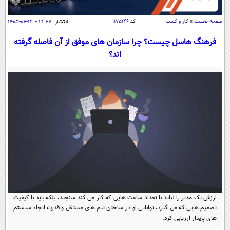
سیاسی
اقتصاد
صفحه نخست
»
کار و کسب
کد
۱۱۷۵۱۴۶
انتشار:
۲۱:۴۷ - ۱۳-۰۴-۱۴۰۵
جامعه
اقتصادی
فرهنگ هاسل چیست؟ چرا سازمان های موفق از آن فاصله گرفته
اند؟
ورزشی
اجتماعی
خودرو
بین الملل
حوادث
فرهنگ و هنر
سیاست خارجی
سلامت
علم و دانش
یک برش دانایی
قرآن
فناوری و It
محیط زیست
گوناگون
علمی
سفر و تفریح
فیلم
سرگرمی
اخبار کریپتو
عصر ایران 2
اقتصاد
باشگاه مغز
آموزش زبان
خواندنی ها و دیدنی ها
ورزش
ارزش یک مدیر را نباید با تعداد ساعت هایی که کار می کند سنجید، بلکه باید با کیفیت
مجله تصویری سلاح
تصمیم هایی که می گیرد، توانایی او در ساختن تیم های مستقل و قدرت ایجاد سیستم
داستان کوتاه
سیاست
های پایدار ارزیابی کرد.