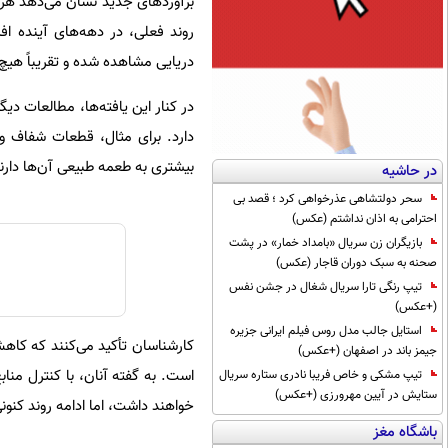
دریایی مشاهده شده و تقریباً هیچ ن
دارد. برای مثال، قطعات شفاف و 
بیشتری به طعمه طبیعی آن‌ها دارن
در حاشیه
سحر دولتشاهی عذرخواهی کرد ؛ قصد بی
احترامی به اذان نداشتم (عکس)
بازیگران زن سریال «بامداد خمار» در پشت
صحنه به سبک دوران قاجار (عکس)
تیپ رنگی تارا سریال شغال در جشن نفس
(+عکس)
استایل جالب مدل روس فیلم ایرانی جزیره
کارشناسان تأکید می‌کنند که کاهش
جیمز باند در اصفهان (+عکس)
است. به گفته آنان، با کنترل مناب
تیپ مشکی و خاص فریبا نادری ستاره سریال
ستایش در آیین مهرورزی (+عکس)
خواهند داشت، اما ادامه روند کنون
باشگاه مغز