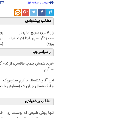
بازدید از صفحه اول
مطالب پیشنهادی
راز لاغری سریع! با پودر
پو
معجزه‌گر اسپیرولینا (درتخفیف
در
ویژه)
(س
از سراسر وب
خرید شمش پ
۱۰ گرم
این آقای58ساله با کرم ضدچروک
جلبک10سال جوان شد(سفارش با تخفیف)
مطالب پیشنهادی
تنها روش طبیعی که پوستت رو
خر