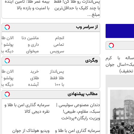
پس‌اندازت رو طلا کن! فقط
بیمه عمر طلا: تأمین آینده
با چند کلیک با حداقل‌ترین
با امنیت و بازده بالا
مبلغ...
از سراسر وب
انجام
ماشین دنا
الان طلا
تمامی
داری و
سرویس
میخوای
دیگه بده
های
بفروشی؟؟
سرمایه‌گ
این آقای58ساله با کرم
وبگردی
ماشین
اینجا
طلا با ا
ضدچروک جلبک10سال جوان
درمحل
راحت و
بی‌بهره
تخفیف)
پس‌انداز
خرید
الان طلا
سریع
طلا فقط
طلای
بفروش
با ۱۰۰
آبشده
دیگه بده
هزارتومان
حتی با
سرمایه‌گ
مطالب پیشنهادی
(امن و
۱۰۰هزارتومان
طلا با ا
راحت)
بی‌بهره
دندان مصنوعی سوئیسی |
سرمایه گذاری امن با طلا و
سبک، مقاوم، طبیعی!
نقره دیجی کالا
ویزیت رایگان+پرداخت
اقساطی😍
سرمایه گذاری امن با طلا و
ویدیو هولناک از جوان