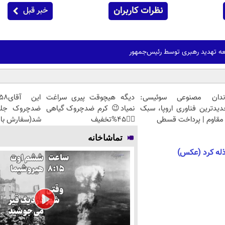
نظرات کاربران
خبر قبل
ه تهدید رهبری توسط رئیس‌جمهور
ندان مصنوعی سوئیسی:
دیگه هیچوقت پیری سراغت
دیدترین فناوری اروپا، سبک
نمیاد😉 کرم ضدچروک گیاهی
مقاوم | پرداخت قسطی
👈🏻45%تخفیف
شد(سفارش با 
تماشاخانه
 ذله کرد (عکس)