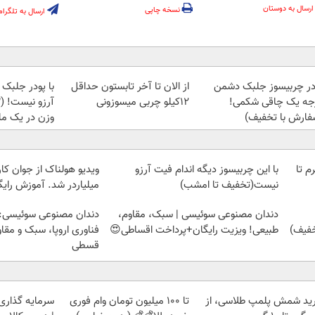
ارسال به دوستان
نسخه چاپی
ارسال به تلگرام
در چربیسوز جلبک دشمن
از الان تا آخر تابستون حداقل
با پودر جلبک 
جه یک چاقی شکمی!
12کیلو چربی میسوزونی
فارش با تخفیف)
وزن در یک ما
لمپ طلاسی، از ۰.۵ گرم تا
با این چربیسوز دیگه اندام فیت آرزو
ویدیو هولناک از جوان کا
نیست(تخفیف تا امشب)
میلیاردر شد. آموزش رایگ
دندان مصنوعی سوئیسی | سبک، مقاوم،
دندان مصنوعی سوئیسی:
طبیعی! ویزیت رایگان+پرداخت اقساطی😍
فناوری اروپا، سبک و مقا
قسطی
ید شمش پلمپ طلاسی، از
تا 100 میلیون تومان وام فوری
سرمایه گذاری ا