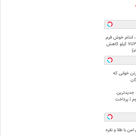
، اندام خوش فرم
آرزو نیست! (3تا7 کیلو کاهش
ه)
رتن خوابی که
ان
 جدیدترین
وم | پرداخت
من با طلا و نقره