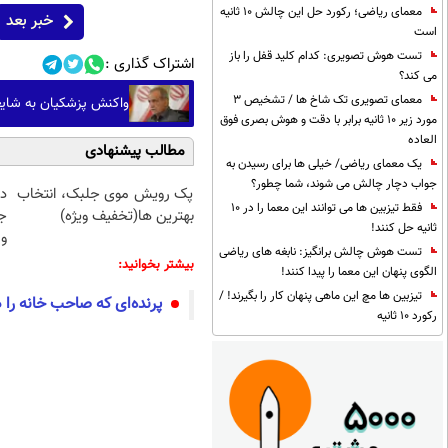
معمای ریاضی؛ رکورد حل این چالش 10 ثانیه
خبر بعد
است
تست هوش تصویری: کدام کلید قفل را باز
اشتراک گذاری :
می کند؟
معمای تصویری تک شاخ ها / تشخیص 3
واکنش پزشکیان به شایع
مورد زیر 10 ثانیه برابر با دقت و هوش بصری فوق
العاده
مطالب پیشنهادی
یک معمای ریاضی/ خیلی ها برای رسیدن به
جواب دچار چالش می شوند، شما چطور؟
پک رویش موی جلبک، انتخاب
د
فقط تیزبین ها می توانند این معما را در 10
بهترین ها(تخفیف ویژه)
ج
ثانیه حل کنند!
و 
تست هوش چالش برانگیز: نابغه های ریاضی
بیشتر بخوانید:
الگوی پنهان این معما را پیدا کنند!
تیزبین ها مچ این ماهی پنهان کار را بگیرند! /
پرنده‌ای که صاحب خانه را
رکورد 10 ثانیه