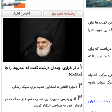
پربیننده های روز
آخرین اخبار
ین تهدیدها برای
 این حیوانات را
ایی دریافتند که برای
ی‌تواند با احتمال ۹۰ درصد به مرگ منجر شود. این یافته
1
باقر خرازی؛ چندان درشت گفت که تندروها را جا
گذاشت!
هی مرکب اشتباه
رگ شوند. علاوه
2
«تجرد قطعی»، انتخابی جدید برای سبک زندگی
3
آقای رئیس جمهور! این هم یک نمونه از حذف که در
/
بله عصر ایران
گزارش خود به صراحت انتقاد کردید