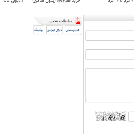
 ۱۰ گرم
خرید طلا💰💰 (بدون ضامن)
| دیجی کالا
اعتبارسنجی
دیزل ژنراتور
بوکینگ