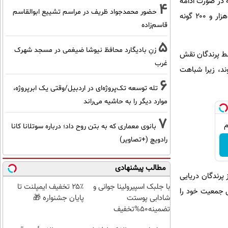
؛ رقمی که در صورت ادامه
4
حضور محمدجواد ظریف در مراسم تشییع ابوالقاسم
روند فعلی، در دهه‌های آینده افزایش خواهد یافت. دانشمندان هشدار می‌دهند پلاستیک اکنون در بیش از هزار و ۲۰۰ گونه
قاسم‌زاده
5
زنِ بادیگارد محافظ نیوشا ضیغمی در مسجد شهرک
ن بلع آن توسط پرندگان نقش
غرب
ند، زیرا شباهت
6
تله توسعه تک‌پروژه‌ای در اردبیل/وقتی یک ابرپروژه،
موارد دیگر را به حاشیه می‌راند
7
بانوی معماری که به بتن روح داد؛ درباره سوتلانا کانا
رادویچ (+تصاویر)
مطالب پیشنهادی
 پرندگان دریایی
با جلبک اسپیرولینا جوانی و
۲۵٪ تخفیف ایمپلنت تا
بی جمعیت خود را
شادابی پوستت
پایان جشنواره 🎁
تضمینه50%تخفیف