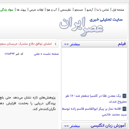
صفحه اول
تماس با ما
آرشیو
جستجو
نظرسنجی
آب و هوا
اوقات شرعی
پیوند ها
سواد زندگی
فیلم
بیشتر »»
سخ
_
صفحه نخست
»
علمی
کد خبر
۱۱۷۵۴۹۴
یک معدن طلا در کلمبیا منفجر شد؛ ۱۶ نفر
پژوهش‌های تازه نشان می‌دهد حتی بلع 
مجروح شدند
پرندگان دریایی را به‌شدت افزایش دهد
نگران‌کننده‌تر کند.
اقامه نماز بر پیکر ابوالقاسم قاسم زاده توسط
سید محمد خاتمی
آموزش زبان انگلیسی
بیشتر »»