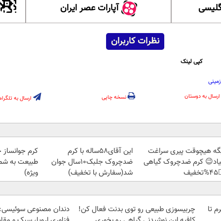
آپارات عصر ایران
آموزش
نظرات کاربران
کپی لینک
سیب 
ارسال به دوستان
نسخه چاپی
ارسال به تلگرام
ز جلبک، هدیه
این آقای58ساله با کرم
دیگه هیچوقت پیری سرا
رید با تخفیف
ضدچروک جلبک10سال جوان
نمیاد😉 کرم ضدچروک گیا
ویژه)
شد(سفارش با تخفیف)
👈
وعی سوئیسی: جدیدترین
چربیسوزی طبیعی رو توی بدنت فعال کن!
خرید شمش پلمپ طلاسی، از 
ا، سبک و مقاوم | پرداخت
کافیه این نوشیدنی گیاهی رو بخوری