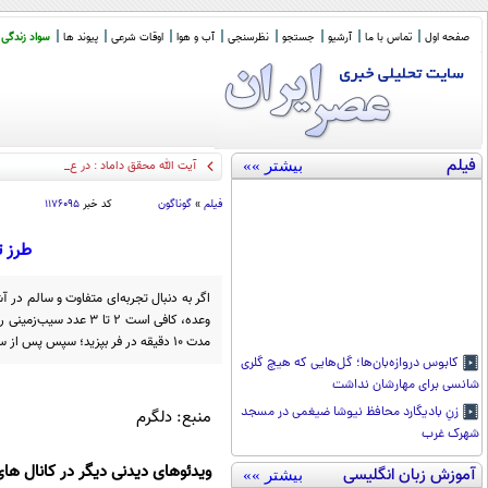
صفحه اول
تماس با ما
آرشیو
جستجو
نظرسنجی
آب و هوا
اوقات شرعی
پیوند ها
سواد زندگی
فیلم
بیشتر »»
آیت الله محقق داماد : در عصر رسول الل
_
فیلم
»
گوناگون
کد خبر
۱۱۷۶۰۹۵
طرز ت
اگر به دنبال تجربه‌ای متفاوت و سالم در آ
مدت ۱۰ دقیقه در فر بپزید؛ سپس پس از سرد شدن، با افزودن ۱ عدد آووکادو، مقداری پنیر خامه‌ای و ماهی سالمون یا مرغ، آن را رول کرده و نوش جان کنید.
کابوس دروازه‌بان‌ها؛ گل‌هایی که هیچ گلری
شانسی برای مهارشان نداشت
زنِ بادیگارد محافظ نیوشا ضیغمی در مسجد
منبع: دلگرم
شهرک غرب
ویدئوهای دیدنی دیگر در کانال های
آموزش زبان انگلیسی
بیشتر »»