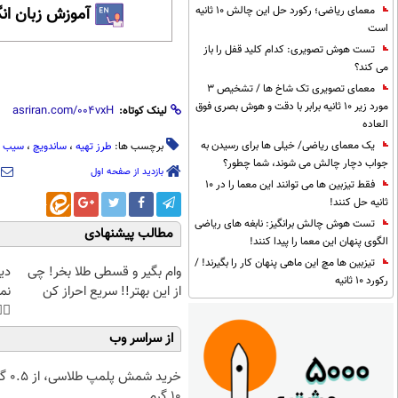
معمای ریاضی؛ رکورد حل این چالش 10 ثانیه
 زبان انگلیسی
است
تست هوش تصویری: کدام کلید قفل را باز
می کند؟
معمای تصویری تک شاخ ها / تشخیص 3
مورد زیر 10 ثانیه برابر با دقت و هوش بصری فوق
لینک کوتاه:
العاده
یک معمای ریاضی/ خیلی ها برای رسیدن به
زمینی
،
ساندویچ
،
طرز تهیه
برچسب ها:
جواب دچار چالش می شوند، شما چطور؟
بازدید از صفحه اول
فقط تیزبین ها می توانند این معما را در 10
ثانیه حل کنند!
تست هوش چالش برانگیز: نابغه های ریاضی
مطالب پیشنهادی
الگوی پنهان این معما را پیدا کنند!
تیزبین ها مچ این ماهی پنهان کار را بگیرند! /
غت
وام بگیر و قسطی طلا بخر! چی
رکورد 10 ثانیه
هی
از این بهتر!! سریع احراز کن
45%تخفیف
از سراسر وب
۰.۵ گرم تا
۱۰ گرم