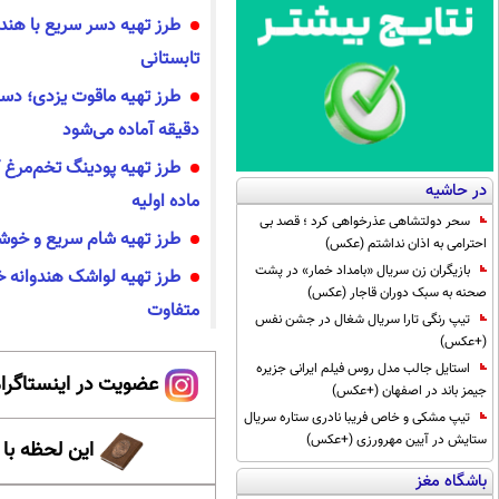
طرز تهیه دسر سریع با هندو
تابستانی
طرز تهیه ماقوت یزدی؛ دسر
دقیقه آماده می‌شود
در حاشیه
ماده اولیه
سحر دولتشاهی عذرخواهی کرد ؛ قصد بی
طرز تهیه شام سریع و خوشم
احترامی به اذان نداشتم (عکس)
بازیگران زن سریال «بامداد خمار» در پشت
طرز تهیه لواشک هندوانه خ
صحنه به سبک دوران قاجار (عکس)
متفاوت
تیپ رنگی تارا سریال شغال در جشن نفس
(+عکس)
استایل جالب مدل روس فیلم ایرانی جزیره
عضویت در اینستاگرام
جیمز باند در اصفهان (+عکس)
تیپ مشکی و خاص فریبا نادری ستاره سریال
ستایش در آیین مهرورزی (+عکس)
این لحظه با
باشگاه مغز