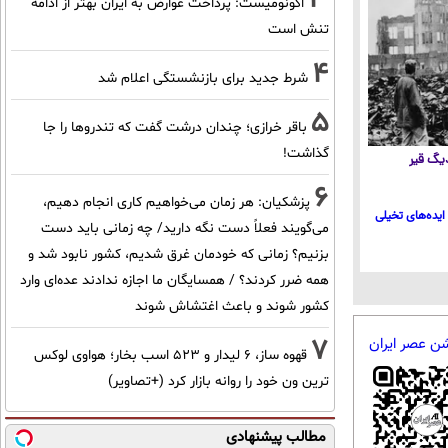
اکونومیست: پرداخت عوارض به ایران بهتر از ادامه
تنش است
4
شرط جدید برای بازنشستگی اعلام شد
5
باقر خرازی؛ چندان درشت گفت که تندروها را جا
گذاشت!
 دیگ قیر
6
پزشکیان: هر زمان می‌خواهیم کاری انجام دهیم،
ایده‌های تخیلی
می‌گویند فعلاً دست نگه دارید/ چه زمانی باید دست
بزنیم؟ زمانی که خودمان غرق شدیم، کشور نابود شد و
همه ضرر کردند؟ / همسایگان ما اجازه ندادند عده‌ای وارد
کشور شوند و باعث اغتشاش شوند
7
شن عصر ایران
قهوه ساز، 6 لیدار و 523 اسب بخار؛ هواوی لوکس
ترین ون خود را روانه بازار کرد (+تصاویر)
مطالب پیشنهادی