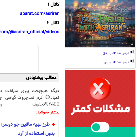
کانال 1
aparat.com/asriran
کانال 2
com/@asriran_official/videos
درس هفتاد و پنج
درس هفتاد و چهار
مطالب پیشنهادی
دیگه هیچوقت پیری سراغت
د
نمیاد😉 کرم ضدچروک گیاهی
ج
👈🏻45%تخفیف
و 
بیشتر بخوانید:
طرز تهیه مافین جو دوسر؛ 
بدون استفاده از آرد