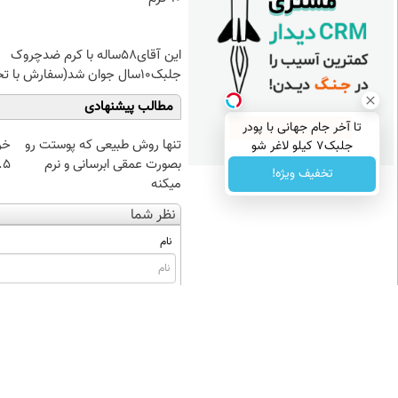
این آقای58ساله با کرم ضدچروک
جلبک10سال جوان شد(سفارش با تخفیف)
مطالب پیشنهادی
تا آخر جام جهانی با پودر
تنها روش طبیعی که پوستت رو
خر
جلبک7 کیلو لاغر شو
بصورت عمقی ابرسانی و نرم
۰.۵ گرم تا
تخفیف ویژه!
میکنه
نظر شما
نام
ایمیل
* نظر