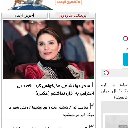
پربیننده های روز
آخرین اخبار
1
این آقای58ساله با کرم
سحر دولتشاهی عذرخواهی کرد ؛ قصد بی
ضدچروک جلبک10سال جوان
احترامی به اذان نداشتم (عکس)
تخفیف)
2
ساعت ۸:۱۵ ششم اوت ؛ هیروشیما / وقتی شهر در
دیگ قیر می‌جوشید
3