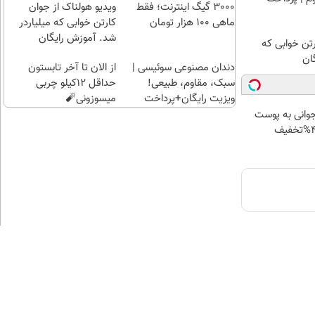
کلیک)
راحت)
قسطی
3000 گیگ اینترنت؛ فقط
ویدیو هولناک از جوان
ماهی 100 هزار تومان
کارتن خوابی که میلیاردر
شد. آموزش رایگان
رتن خوابی که
ان
دندان مصنوعی سوئیسی |
از الان تا آخر تابستون
سبک، مقاوم، طبیعی!
حداقل 12کیلو چربی
ویزیت رایگان+پرداخت
میسوزونی🧨
اقساطی😍
جوانی به پوست