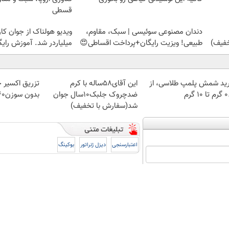
قسطی
دندان مصنوعی سوئیسی | سبک، مقاوم،
ویدیو هولناک از جوان کا
طبیعی! ویزیت رایگان+پرداخت اقساطی😍
میلیاردر شد. آموزش رایگ
ید شمش پلمپ طلاسی، از
این آقای58ساله با کرم
تزریق اکسیر 
 ۱۰ گرم
ضدچروک جلبک10سال جوان
بدون سوزن40%تخفیف
شد(سفارش با تخفیف)
اعتبارسنجی
دیزل ژنراتور
بوکینگ