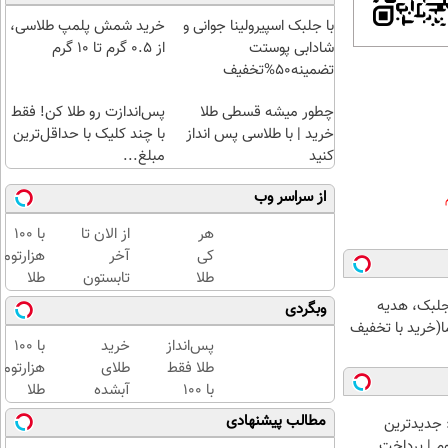
با جلبک اسپیرولینا جوانی و
خرید شمش پلمپ طلاسی،
شادابی پوستت
از ۰.۵ گرم تا ۱۰ گرم
تضمینه50%تخفیف
چطور میشه قسطی طلا
پس‌اندازت رو طلا کن! فقط
خرید | با طلاسی پس انداز
با چند کلیک با حداقل‌ترین
کنید
مبلغ...
از سراسر وب
هر
از الان تا
با ۱۰۰
کی
آخر
هزارتوم
طلا
تابستون
طلا
داره،
حداقل
بخرید،
جلبک، هدیه
وبگردی
غم
12کیلو
اون هم
(خرید با تخفیف
نداره!
چربی
قسطی
پس‌انداز
خرید
با ۱۰۰
😊💎
میسوزونی
طلا فقط
طلای
هزارتوم
(خرید
🧨
با ۱۰۰
آبشده
طلا
طلا با
هزارتومان
حتی با
بخرید،
مطالب پیشنهادی
 جدیدترین
چند
(امن و
۱۰۰هزارتومان
اون هم
وم | پرداخت