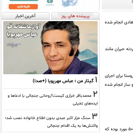
پربیننده های روز
آخرین اخبار
داخل طرح هادی و ۵۰ مورد خارج از طرح هادی انجام شده
دنه حیران مانند
از این روستا برای اجرای
1
گیتار من ؛ عباس مهرپویا (+صدا)
از این میزان، ساخت و ساز انجام شده
2
محمدباقر خرازی کیست؟روحانی جنجالی با ادعاها و
ایده‌های تخیلی
3
سنگ مزار اکبر عبدی بدون اطلاع خانواده نصب شد؛
واکنش‌ها به یک اقدام جنجالی
این مقام مسئول یادآورشد: این تعداد تغییر کاربری اراضی در طرح هادی که در مساحت ۱۳۰ هکتار انجام شده ۵۰ مورد بوده که