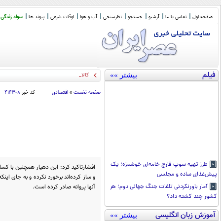
صفحه اول
تماس با ما
آرشیو
جستجو
نظرسنجی
آب و هوا
اوقات شرعی
پیوند ها
سواد زندگی
فیلم
بیشتر »»
کالابرگ این خانوارها شارژ
_
صفحه نخست
»
اقتصادی
کد خبر
۴۱۴۳۰۸
طرز تهیه سوپ قارچ خامه‌ای خوشمزه؛ یک
افشارتاکید کرد: این دهیار همچنین با کس
پیش‌غذای ساده و مجلسی
آنها پروانه صادر کرده است.
آمار باورنکردنی تلفات جنگ جهانی دوم؛ هر
کشور چند کشته داد؟
آموزش زبان انگلیسی
بیشتر »»