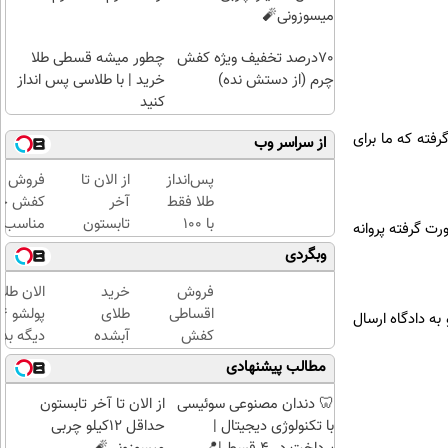
میسوزونی🧨
70درصد تخفیف ویژه کفش
چطور میشه قسطی طلا
چرم (از دستش نده)
خرید | با طلاسی پس انداز
کنید
ادی صورت گرفته که ما برای
از سراسر وب
پس‌انداز
از الان تا
فروش وی
طلا فقط
آخر
کفش چرم
با ۱۰۰
تابستون
مناسب‌ت
رح هادی صورت گرفته پروانه
هزارتومان
حداقل
قیمت+پ
وبگردی
(امن و
12کیلو
اقساطی
راحت)
چربی
فروش
خرید
الان طلا
میسوزونی
اقساطی
طلای
ه دادگاه ارسال
🧨
کفش
آبشده
دیگه بده
چرم با
حتی با
سرمایه‌گ
مطالب پیشنهادی
70درصد
۱۰۰هزارتومان
طلا با ا
تخفیف
بی‌بهره
🦷 دندان مصنوعی سوئیسی
از الان تا آخر تابستون
با تکنولوژی دیجیتال |
حداقل 12کیلو چربی