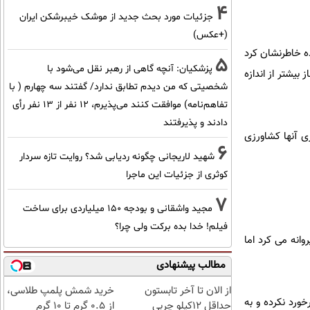
4
جزئیات مورد بحث جدید از موشک خیبرشکن ایران
(+عکس)
ه خاطرنشان کرد
5
پزشکیان‌: آنچه گاهی از رهبر نقل می‌شود با
یشتر از اندازه
شخصیتی که من دیدم تطابق ندارد/ گفتند سه چهارم ( با
تفاهم‌نامه) موافقت کنند می‌پذیرم، 12 نفر از 13 نفر رأی
دادند و پذیرفتند
ی آنها کشاورزی
6
شهید لاریجانی چگونه ردیابی شد؟ روایت تازه سردار
کوثری از جزئیات این ماجرا
7
مجید واشقانی و بودجه 150 میلیاردی برای ساخت
فیلم! خدا بده برکت ولی چرا؟
انه می کرد اما
مطالب پیشنهادی
از الان تا آخر تابستون
خرید شمش پلمپ طلاسی،
ورد نکرده و به
حداقل 12کیلو چربی
از ۰.۵ گرم تا ۱۰ گرم