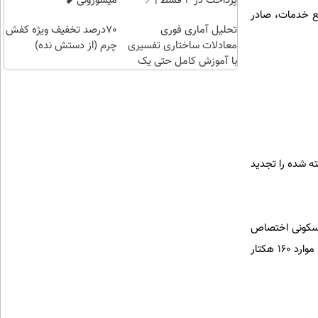
پرداخت در 4 قسط |📍
میسوزونی🧨
طع خدمات، صادر
تهران
تحلیل آماری فوری
70درصد تخفیف ویژه کفش
معادلات ساختاری تفسیری
چرم (از دستش نده)
با آموزش کامل حتی یک
روزه !!
ه شده را تجدید
رزی در طرح هادی؛ تنها ۸ هکتار به فضای مسکونی اختصاص
یافته است و ۲۲ هکتار خدمات عمومی و موارد دیگر دیده شده بود که دهیار و بخشداری بدون توجه به همه این موارد ۱۶۰ هکتار