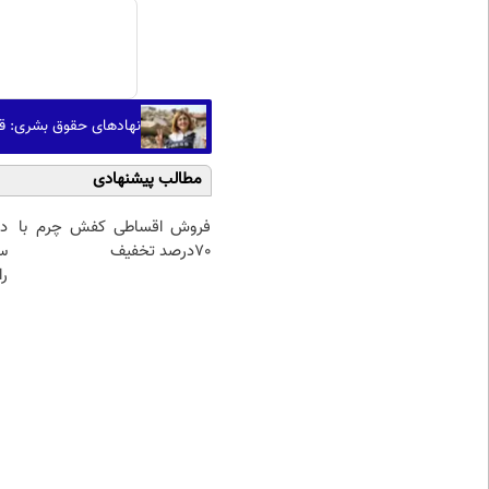
نهادهای حقوق بشری: قت
مطالب پیشنهادی
فروش اقساطی کفش چرم با
د
70درصد تخفیف
س
را