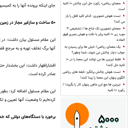
معمای ریاضی؛ رکورد حل این چالش 10 ثانیه
جای اینکه پرونده آنها را به کمیسیون ماده ۹۹ ارسال کند برای آنها پروان
است
تست هوش تصویری: کدام کلید قفل را باز
می کند؟
۵۰ ساخت و سازغیر مجاز در زمین‌های کشاورزی خارج از طرح هادی
معمای تصویری تک شاخ ها / تشخیص 3
مورد زیر 10 ثانیه برابر با دقت و هوش بصری فوق
العاده
یک معمای ریاضی/ خیلی ها برای رسیدن به
آنها برگ تخلف تهیه و به مرجع قضا
جواب دچار چالش می شوند، شما چطور؟
فقط تیزبین ها می توانند این معما را در 10
ثانیه حل کنند!
تست هوش چالش برانگیز: نابغه های ریاضی
صادر کرده است.
الگوی پنهان این معما را پیدا کنند!
تیزبین ها مچ این ماهی پنهان کار را بگیرند! /
رکورد 10 ثانیه
این مقام مسئول اضافه کرد: بطور 
کرده‌ایم تا وضعیت آنها تعیین و ت
برخورد با دستگاه‌های دولتی که خدم