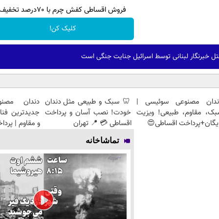
فروش اقساطی کفش چرم با 70درصد تخفیف
کلیک کن!
ل خبرنگار لبنانی توسط اسرائیل جنایت جنگی است
ندان مصنوعی سوئیسی |
🦷 سبک و طبیعی مثل دندان
دندان مصنو
بک، مقاوم، طبیعی! ویزیت
خودت! نصب آسان و پرداخت
جدیدترین فنا
یگان+پرداخت اقساطی😍
اقساطی 💳 📍 تهران
و مقاوم | پرد
تماشاخانه