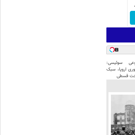
عی سوئیسی:
وری اروپا، سبک
اخت قسطی