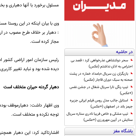
مسئول برخورد با آنها دهیاری و ب
وی با بیان اینکه در این روستا 
: دهیار بر خلاف طرح مصوب در ار
مجاز کرده است.
در حاشیه
رئیس سازمان امور اراضی کشور ادا
سحر دولتشاهی عذرخواهی کرد ؛ قصد بی
احترامی به اذان نداشتم (عکس)
دیده شده بود و نباید تغییر کاربری
بازیگران زن سریال «بامداد خمار» در پشت
صحنه به سبک دوران قاجار (عکس)
دهیار گردنه حیران متخلف است
تیپ رنگی تارا سریال شغال در جشن نفس
(+عکس)
استایل جالب مدل روس فیلم ایرانی جزیره
وی اظهار داشت: دهیارموظف بوده ک
جیمز باند در اصفهان (+عکس)
توجه نکرده و متخلف است.
تیپ مشکی و خاص فریبا نادری ستاره سریال
ستایش در آیین مهرورزی (+عکس)
باشگاه مغز
افشارتاکید کرد: این دهیار همچنی