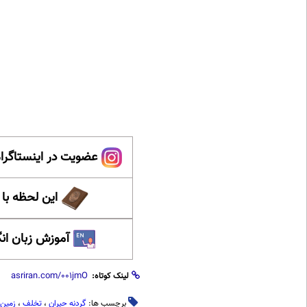
عضویت در اینستاگرام
این لحظه با
آموزش زبان ان
لینک کوتاه:
برچسب ها:
گردنه حیران
،
تخلف
،
زمین 