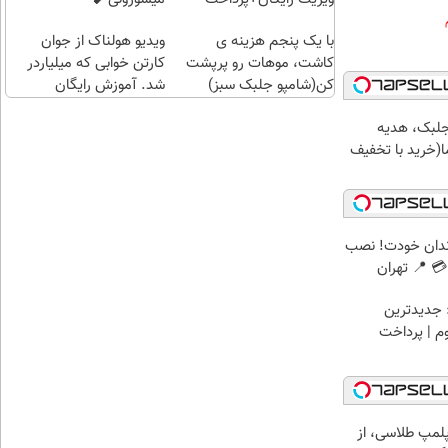
اقساطی😍
با یک پنجم هزینه ی
ویدیو هولناک از جوان
کاشت، موهات رو پرپشت
کارتن خوابی که میلیاردر
کن(شامپو جلبک سبز)
شد. آموزش رایگان
جلبک، هدیه
(خرید با تخفیف
ندان خودت! نصب
 📍 تهران
 جدیدترین
وم | پرداخت
مپ طلاسی، از