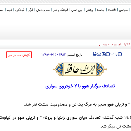
سیاسی
اقتصاد
جامعه
ورزشی
بین الملل
فرهنگ و هنر
علم و دانش
قرآن
گوناگون
فیلم
عصر 
کرات ایران و عمان بر سر تنگه هرم
_
‍‍‍ پ
پ
تاریخ انتشار:
۱۴:۱۲ - ۱۵-۰۶-۱۳۹۴
‌گزارش خطا در خبر
تصادف مرگبار هوو با 2 خودروی سواری
شت تن دیگر شد.