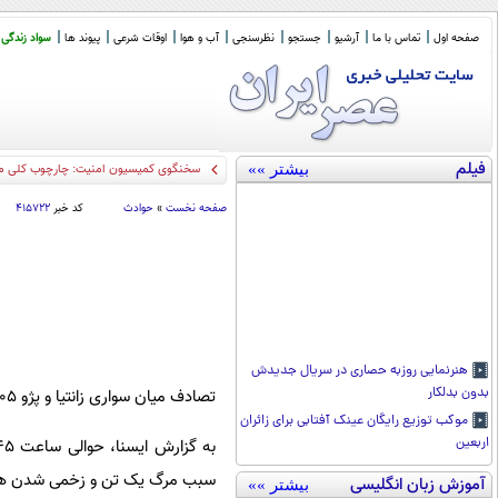
صفحه اول
تماس با ما
آرشیو
جستجو
نظرسنجی
آب و هوا
اوقات شرعی
پیوند ها
سواد زندگی
فیلم
بیشتر »»
سخنگوی کمیسیون امنیت: چارچوب کلی مذا
صفحه نخست
»
حوادث
کد خبر
۴۱۵۷۲۲
هنرنمایی روزبه حصاری در سریال جدیدش
بدون بدلکار
تصادف میان سواری زانتیا و پژو 405 و تریلی هوو منجر به مرگ یک تن و مصدومیت هشت نفر شد.
موکب توزیع رایگان عینک آفتابی برای زائران
اربعین
سبب مرگ یک تن و زخمی شدن ه
آموزش زبان انگلیسی
بیشتر »»