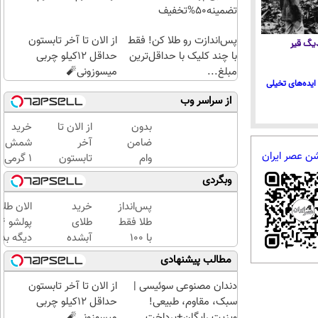
تضمینه50%تخفیف
پس‌اندازت رو طلا کن! فقط
از الان تا آخر تابستون
 دیگ قیر
با چند کلیک با حداقل‌ترین
حداقل 12کیلو چربی
مبلغ...
میسوزونی🧨
ایده‌های تخیلی
از سراسر وب
بدون
از الان تا
خرید
ضامن
آخر
شمش
شن عصر ایران
وام
تابستون
1 گرمی
بگیر،
حداقل
از
وبگردی
طلا
12کیلو
طلاسی
بخر
چربی
پس‌انداز
خرید
الان طلا
😍
میسوزونی
طلا فقط
طلای
🧨
با ۱۰۰
آبشده
دیگه بده
هزارتومان
حتی با
سرمایه‌گ
مطالب پیشنهادی
(امن و
۱۰۰هزارتومان
طلا با ا
راحت)
بی‌بهره
دندان مصنوعی سوئیسی |
از الان تا آخر تابستون
سبک، مقاوم، طبیعی!
حداقل 12کیلو چربی
ویزیت رایگان+پرداخت
میسوزونی🧨