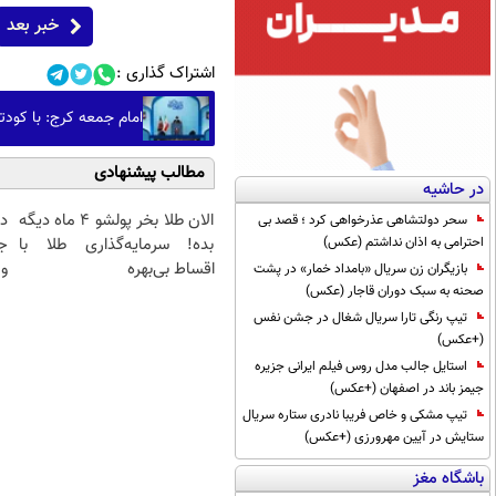
خبر بعد
اشتراک گذاری :
امام جمعه کرج: با کودت
مطالب پیشنهادی
در حاشیه
الان طلا بخر پولشو 4 ماه دیگه
د
سحر دولتشاهی عذرخواهی کرد ؛ قصد بی
احترامی به اذان نداشتم (عکس)
بده! سرمایه‌گذاری طلا با
ج
اقساط بی‌بهره
و 
بازیگران زن سریال «بامداد خمار» در پشت
صحنه به سبک دوران قاجار (عکس)
تیپ رنگی تارا سریال شغال در جشن نفس
(+عکس)
استایل جالب مدل روس فیلم ایرانی جزیره
جیمز باند در اصفهان (+عکس)
تیپ مشکی و خاص فریبا نادری ستاره سریال
ستایش در آیین مهرورزی (+عکس)
باشگاه مغز