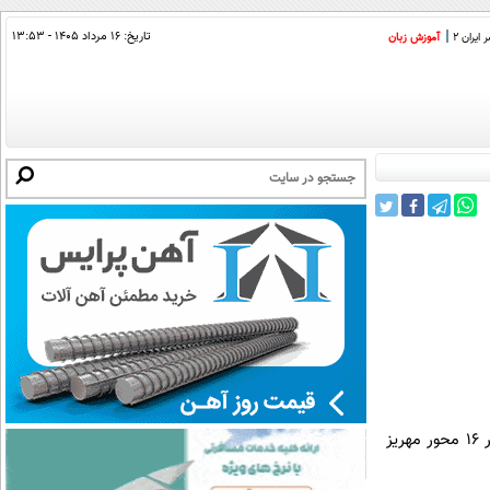
تاریخ:
۱۶ مرداد ۱۴۰۵ - ۱۳:۵۳
ایران 2
آموزش زبان
به گزارش ایسنا، حوالی ساعت 19:45 شب گذشته تصادف میان سواری زانتیا و پژو405 و تریلی هوو در کیلومتر 16 محور مهریز