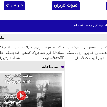
نظرات کاربران
خبر قبل
ای برهنگی مواجه شده ایم
ندان مصنوعی سوئیسی:
دیگه هیچوقت پیری سراغت
دیدترین فناوری اروپا، سبک
نمیاد😉 کرم ضدچروک گیاهی
مقاوم | پرداخت قسطی
👈🏻45%تخفیف
شد(سفارش با 
تماشاخانه