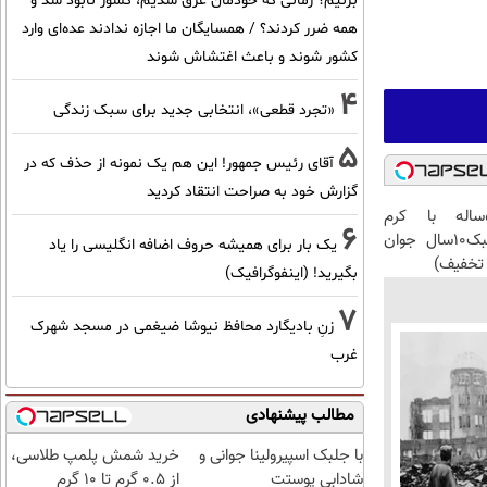
بزنیم؟ زمانی که خودمان غرق شدیم، کشور نابود شد و
همه ضرر کردند؟ / همسایگان ما اجازه ندادند عده‌ای وارد
کشور شوند و باعث اغتشاش شوند
4
«تجرد قطعی»، انتخابی جدید برای سبک زندگی
5
آقای رئیس جمهور! این هم یک نمونه از حذف که در
گزارش خود به صراحت انتقاد کردید
این آقای58ساله با کرم
6
ضدچروک جلبک10سال جوان
یک بار برای همیشه حروف اضافه انگلیسی را یاد
تخفیف)
بگیرید! (اینفوگرافیک)
7
زنِ بادیگارد محافظ نیوشا ضیغمی در مسجد شهرک
غرب
مطالب پیشنهادی
با جلبک اسپیرولینا جوانی و
خرید شمش پلمپ طلاسی،
شادابی پوستت
از ۰.۵ گرم تا ۱۰ گرم