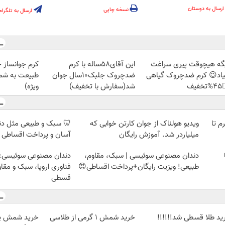
ارسال به دوستان
نسخه چاپی
ارسال به تلگرام
ز جلبک، هدیه
این آقای58ساله با کرم
دیگه هیچوقت پیری سرا
رید با تخفیف
ضدچروک جلبک10سال جوان
نمیاد😉 کرم ضدچروک گیا
ویژه)
شد(سفارش با تخفیف)
👈
 مثل دندان خودت! نصب
ویدیو هولناک از جوان کارتن خوابی که
خرید شمش پلمپ طلاسی، از 
اخت اقساطی 💳 📍 تهران
میلیاردر شد. آموزش رایگان
وعی سوئیسی: جدیدترین
دندان مصنوعی سوئیسی | سبک، مقاوم،
ا، سبک و مقاوم | پرداخت
طبیعی! ویزیت رایگان+پرداخت اقساطی😍
قسطی
پ طلاسی، از
خرید شمش 1 گرمی از طلاسی
خرید طلا قسطی شد!!!!