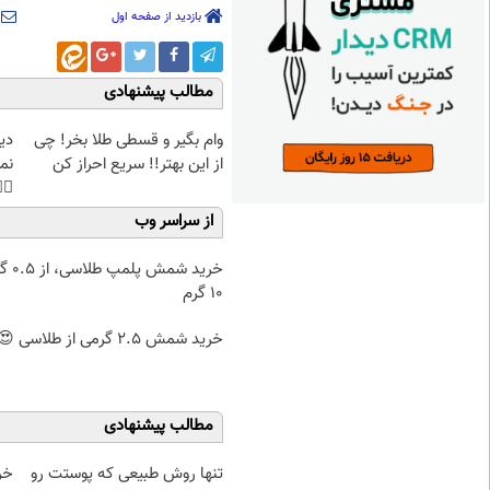
بازدید از صفحه اول
مطالب پیشنهادی
غت
وام بگیر و قسطی طلا بخر! چی
هی
از این بهتر!! سریع احراز کن
45%تخفیف
از سراسر وب
۰.۵ گرم تا
۱۰ گرم
خرید شمش 2.5 گرمی از طلاسی 😍
مطالب پیشنهادی
!!
تنها روش طبیعی که پوستت رو