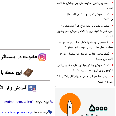
معمای ریاضی؛ رکورد حل این چالش 10 ثانیه
است
تست هوش تصویری: کدام کلید قفل را باز
می کند؟
معمای تصویری تک شاخ ها / تشخیص 3
مورد زیر 10 ثانیه برابر با دقت و هوش بصری فوق
العاده
یک معمای ریاضی/ خیلی ها برای رسیدن به
جواب دچار چالش می شوند، شما چطور؟
فقط تیزبین ها می توانند این معما را در 10
عضویت در اینستاگرام
ثانیه حل کنند!
تست هوش چالش برانگیز: نابغه های ریاضی
الگوی پنهان این معما را پیدا کنند!
این لحظه با
تیزبین ها مچ این ماهی پنهان کار را بگیرند! /
رکورد 10 ثانیه
آموزش زبان ان
لینک کوتاه:
برچسب ها:
هوو
،
خودروی سواری
،
تصا