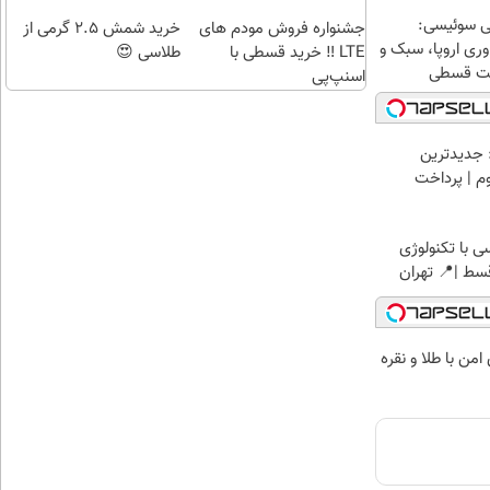
تهران
تهران
ی سوئیسی:
جشنواره فروش مودم های
خرید شمش 2.5 گرمی از
ری اروپا، سبک و
LTE ‼️ خرید قسطی با
طلاسی 😍
اخت قسطی
اسنپ‌پی
 جدیدترین
وم | پرداخت
 با تکنولوژی
من با طلا و نقره