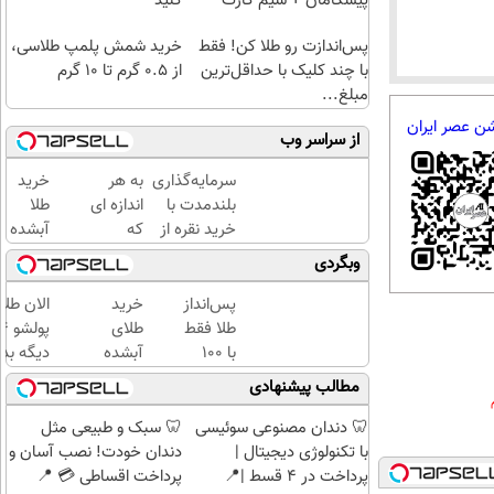
پیشگامان + سیم کارت
کنید
رایگان
پس‌اندازت رو طلا کن! فقط
خرید شمش پلمپ طلاسی،
با چند کلیک با حداقل‌ترین
از ۰.۵ گرم تا ۱۰ گرم
مبلغ...
شن عصر ایران
از سراسر وب
سرمایه‌گذاری
به هر
خرید
بلندمدت با
اندازه ای
طلا
خرید نقره از
که
آبشده
دیجی‌کالا
میخوای
با 100
وبگردی
میتونی
هزار
طلا بخری
تومن
پس‌انداز
خرید
الان طلا
از
طلا فقط
طلای
سرمایه
با ۱۰۰
آبشده
دیگه بده
ات
هزارتومان
حتی با
سرمایه‌گ
مطالب پیشنهادی
محافظت
(امن و
۱۰۰هزارتومان
طلا با ا
کنی
راحت)
بی‌بهره
🦷 دندان مصنوعی سوئیسی
🦷 سبک و طبیعی مثل
با تکنولوژی دیجیتال |
دندان خودت! نصب آسان و
پرداخت در 4 قسط |📍
پرداخت اقساطی 💳 📍