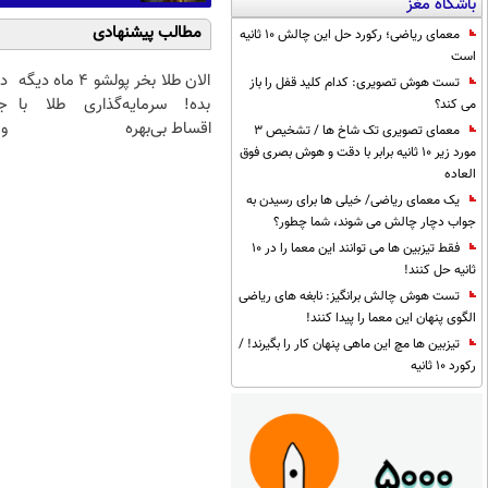
باشگاه مغز
مطالب پیشنهادی
معمای ریاضی؛ رکورد حل این چالش 10 ثانیه
است
الان طلا بخر پولشو 4 ماه دیگه
د
تست هوش تصویری: کدام کلید قفل را باز
بده! سرمایه‌گذاری طلا با
ج
می کند؟
اقساط بی‌بهره
و 
معمای تصویری تک شاخ ها / تشخیص 3
مورد زیر 10 ثانیه برابر با دقت و هوش بصری فوق
العاده
یک معمای ریاضی/ خیلی ها برای رسیدن به
جواب دچار چالش می شوند، شما چطور؟
فقط تیزبین ها می توانند این معما را در 10
ثانیه حل کنند!
تست هوش چالش برانگیز: نابغه های ریاضی
الگوی پنهان این معما را پیدا کنند!
تیزبین ها مچ این ماهی پنهان کار را بگیرند! /
رکورد 10 ثانیه