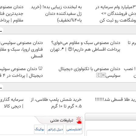
تا 3میلیارد وام سرمایه در
به لبخندت زیبایی بده! (خرید
دندان مصنوع
دش فروشندگان =>
ژل سفیدکننده دندان
جدیدترین فناو
وشگاهت رو ثبت کن
با40%تخفیف)
مقاوم | پرد
لمپ طلاسی، از ۰.۵ گرم تا
دندان مصنوعی سبک و مقاوم می‌خوای؟
دندان مصنوعی سوئیسی:
پرداخت اقساطی هم داریم!😍 | 📍تهران
فناوری اروپا، سبک و مقا
قسطی
! نصب
دندان مصنوعی با تکنولوژی دیجیتال
🦷 دندان مصنوعی سوئیسی
ن
سوئیسی🇨🇭
دیجیتال | پرداخت در 4 قسط |📍 تهران
ید طلا قسطی شد!!!!!!
خرید شمش پلمپ طلاسی، از
سرمایه گذاری ا
۰.۵ گرم تا ۱۰ گرم
| دیجی کالا
اعتبارسنجی
دیزل ژنراتور
بوکینگ