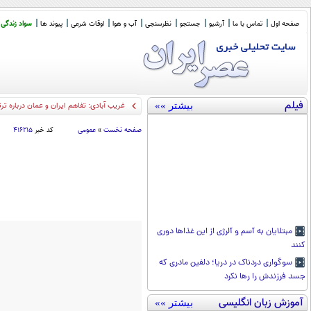
صفحه اول
تماس با ما
آرشیو
جستجو
نظرسنجی
آب و هوا
اوقات شرعی
پیوند ها
سواد زندگی
فیلم
بیشتر »»
ظریف: ایرا
_
صفحه نخست
»
عمومی
کد خبر
۴۱۶۲۱۵
مبتلایان به آسم و آلرژی از این غذا‌ها دوری
کنند
سوگواری دردناک در دریا؛ دلفین مادری که
جسد فرزندش را رها نکرد
آموزش زبان انگلیسی
بیشتر »»