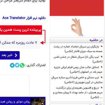
توانید برای انجام سریعتر مراحل ترج
دانلود نرم افزار Ace Translator
پربیننده ترین پست همین ی
در حاشیه
۷ عادت روزمره که ممکن است بدون آنکه متوجه باشید، به قلبتان فشار وارد کنند
بازیگران زن سریال «بامداد خمار» در پشت
صحنه به سبک دوران قاجار (عکس)
خبر بعد
تیپ رنگی تارا سریال شغال در جشن نفس
(+عکس)
اشتراک گذاری :
استایل جالب مدل روس فیلم ایرانی جزیره
جیمز باند در اصفهان (+عکس)
تیپ مشکی و خاص فریبا نادری ستاره سریال
ستایش در آیین مهرورزی (+عکس)
دریغ و افسوس هنرمندان برای درگذشت
مریم همتیان ؛ از حامد بهداد تا پیمان معادی و
... (عکس)
روغن موتور و روغن هیدر