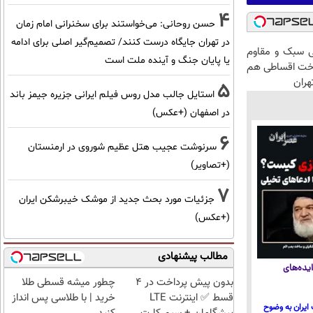
4
حسن روحانی: می‌خواستند برای سخنرانی امام زمان
در تهران جایگاه درست کنند/ تصمیم‌گیر اصلی برای ادامه
 سبک و مقاوم
یا پایان جنگ و آینده ملت است
اخت اقساطی هم
هران
5
استایل جالب مدل روس فیلم ایرانی جزیره جیمز باند
در اصفهان (+عکس)
6
سرنوشت عجیب هتل عظیم شوروی در ارمنستان
(+تصاویر)
7
جزئیات مورد بحث جدید از موشک خیبرشکن ایران
(+عکس)
مطالب پیشنهادی
یده‌های
بدون پیش پرداخت در 4
چطور میشه قسطی طلا
قسط ✅ اینترنت LTE
خرید | با طلاسی پس انداز
ایران به وضوح