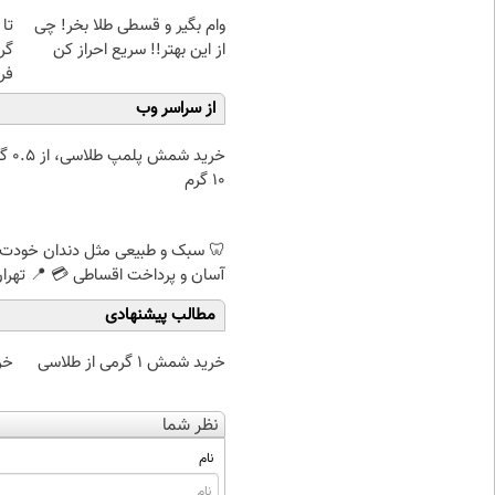
وام بگیر و قسطی طلا بخر! چی
از این بهتر!! سریع احراز کن
گر
فر
از سراسر وب
خرید شمش پ
۱۰ گرم
🦷 سبک و طبیعی مثل دندان خودت
آسان و پرداخت اقساطی 💳 📍 تهرا
مطالب پیشنهادی
خرید شمش 1 گرمی از طلاسی
خر
نظر شما
نام