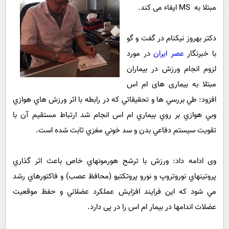
پیامک
سرگرمی
مبتلا به MS ایفاء می کند.
روانشناسی
فناوری
دکتر بهروز نیکنام در گفت و گو
آشپزی
گوناگون
با خبرنگار
عصر ایران
در مورد
دانلود
حوادث
لزوم انجام ورزش در بیماران
محیط زیست
مبتلا به بیماری های ام اس
افزود: طي بررسي ها و تحقيقاتي كه در رابطه با اثر ورزش هاي هوازي
سلامت
وبي هوازي بر روي بيماري ام اس انجام شد ارتباط مستقيم آن با
فرهنگی
تقويت سيستم دفاعي بدن و سد خوني مغزي ثابت شده است.
بین الملل
اجتماعی
وی ادامه داد: ورزش با ترشح هورمونهاي خاص باعث اثر گذاري
حیات وحش
پروتينهاي نوروتروپ و نورو پروتكتيو (محافظ عصب) و فاكتورهاي رشد
مي شود که اين فرايند افزايش عملكرد عضلاني و حفظ موقعيت
سیاست خارجی
عضلات اندامها در بيمار ام اس را در پی دارد.