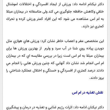
دکتر نیکنام ادامه داد: ورزش از ايجاد افسردگي و اختلالات اموشنال
خلقي وكاهش حافظه جلوگيري مي کند ولی متاسفانه در بيماران مبتلا
به ام اس مشاهده می شود که این افراد كمتر ورزش کرده و تحرك
كمتري نیز دارند.
این متخصص مغر و اعصاب خاطر نشان کرد: ورزش هاي هوازي مثل
دويدن پياده روي شنا در آب سرد و ولرم از بهترين ورزش ها برای
بیماران مبتلا به ام اس است زیرا در بررسي مقايسه اي که در بيماران
ام اس انجام شد نشان داد آنهايي كه چنين ورزش هايي را انجام مي
دادتد درصد كمتري از افسردگي و خستگي و اختلال عملكرد شناختي را
بروز دادند.
نقش تغذيه در ام اس
دکتر نیکنان ادامه داد: اثرات رژيم غذايي و تغذيه در درمان و پيشگيري