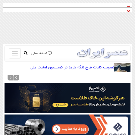
باز
نسخه اصلی
و
صفحه اول
تصویب کلیات طرح تنگه هرمز در کمیسیون امنیت ملی
بسته
تماس با ما
کردن
آرشیو
منو
جستجو
نظرسنجی
آب و هوا
اوقات شرعی
پیوند ها
سواد زندگی