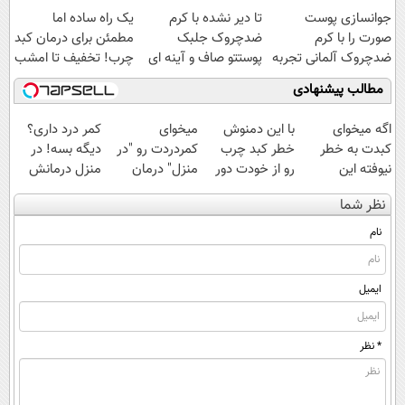
جوانسازی پوست
تا دیر نشده با کرم
یک راه ساده اما
صورت را با کرم
ضدچروک جلبک
مطمئن برای درمان کبد
ضدچروک آلمانی تجربه
پوستتو صاف و آینه ای
چرب! تخفیف تا امشب
کنید!
کن!
مطالب پیشنهادی
اگه میخوای
با این دمنوش
میخوای
کمر درد داری؟
کبدت به خطر
خطر کبد چرب
کمردردت رو "در
دیگه بسه! در
نیوفته این
رو از خودت دور
منزل" درمان
منزل درمانش
دمنوش گیاهی
کن!😓حتما
کنی؟ (◂فیلم +
کن
نظر شما
رو فراموش نکن
ببین! کلیک
◂پرسش‌نامه)
(◀پرسش‌نامه)
😨
جهت خرید
نام
ایمیل
* نظر