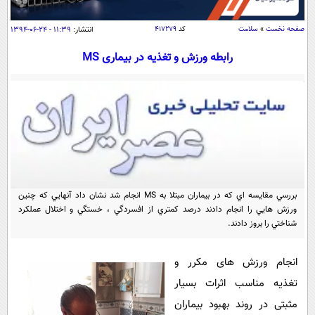
سیاسی
اقتصاد
صفحه نخست
»
سلامت
کد
۴۱۷۲۷۹
انتشار:
۱۱:۳۹ - ۲۴-۰۶-۱۳۹۴
جامعه
اقتصادی
رابطه ورزش و تغذیه در بیماری MS
ورزشی
اجتماعی
خودرو
بین الملل
حوادث
فرهنگ و هنر
سیاست خارجی
سلامت
علم و دانش
یک برش دانایی
قرآن
فناوری و It
محیط زیست
گوناگون
بررسي مقايسه اي که در بيماران مبتلا به MS انجام شد نشان داد آنهايي كه چنين
علمی
سفر و تفریح
ورزش هايي را انجام دادند درصد كمتري از افسردگي ، خستگي و اختلال عملكرد
فیلم
سرگرمی
شناختي را بروز دادند.
اخبار کریپتو
عصر ایران 2
اقتصاد
باشگاه مغز
انجام ورزش های مکرر و
آموزش زبان
خواندنی ها و دیدنی ها
ورزش
مجله تصویری سلاح
تغذیه مناسب اثرات بسیار
داستان کوتاه
سیاست
مثبتی در روند بهبود بیماران