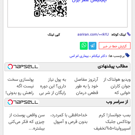
اپلیکیشن عصر ایران
لینک کوتاه:
کپی لینک
‌گزارش خطا در خبر
برچسب ها:
دکتر نیکنام
،
بیماری ام اس
مطالب پیشنهادی
ویدیو هولناک از
آرتروز مفاصل
به پول نیاز
پولسازی سخت
جوان کارتن
خود را به طور
داری؟ این دوره
نیست اگه
خوابی که
قطعی درمان
رایگان از شر بی
راهش رو بدونی!
میلیاردر شد.
کنید!
پولی خلاصت
" دوره رایگان "
از سراسر وب
آموزش رایگان
◗پرسش‌نامه◖
میکنه
بمب جوانساز! کرم
خداحافظی با کمردرد،
سن واقعی پوستت از
بوتاکس جلبک
بدون قرص و آمپول
چیزی که فکر می‌کنی
اسپیرولینا50%تخفیف
بیشتره...