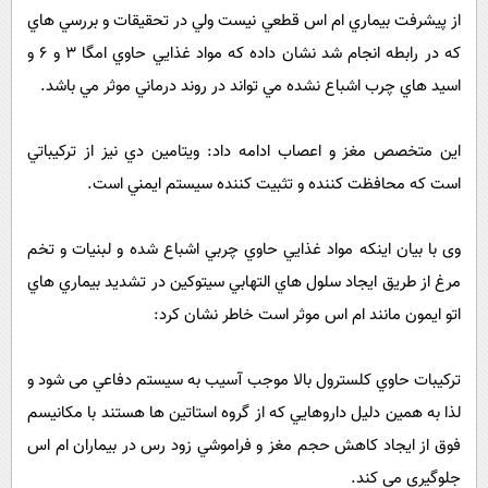
از پيشرفت بيماري ام اس قطعي نیست ولي در تحقيقات و بررسي هاي
که در رابطه انجام شد نشان داده که مواد غذايي حاوي امگا ٣ و ٦ و
اسيد هاي چرب اشباع نشده مي تواند در روند درماني موثر مي باشد.
این متخصص مغز و اعصاب ادامه داد: ويتامين دي نیز از تركيباتي
است كه محافظت كننده و تثبيت كننده سيستم ايمني است.
وی با بیان اینکه مواد غذايي حاوي چربي اشباع شده و لبنيات و تخم
مرغ از طريق ايجاد سلول هاي التهابي سيتوكين در تشديد بيماري هاي
اتو ايمون مانند ام اس موثر است خاطر نشان کرد:
تركيبات حاوي كلسترول بالا موجب آسيب به سيستم دفاعي مى شود و
لذا به همين دلیل داروهايي كه از گروه استاتين ها هستند با مكانيسم
فوق از ايجاد كاهش حجم مغز و فراموشي زود رس در بيماران ام اس
جلوگيري مي كند.