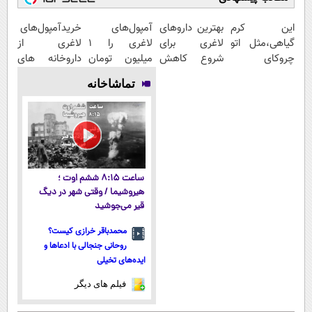
این کرم
بهترین داروهای
آمپول‌های
خریدآمپول‌های
گیاهی،مثل اتو
لاغری برای
لاغری را ۱
لاغری از
چروکای
شروع کاهش
میلیون تومان
داروخانه های
پوستتوصاف
وزن، ارسال از
ارزان‌تر از
اطرافت، ارسال
تماشاخانه
میکنه!50%تخفیف
داروخانه های
همه‌جا بخر!
فوری همراه با
نزدیکت!
پک یخ!
ساعت ۸:۱۵ ششم اوت ؛
هیروشیما / وقتی شهر در دیگ
قیر می‌جوشید
محمدباقر خرازی کیست؟
روحانی جنجالی با ادعاها و
ایده‌های تخیلی
فیلم های دیگر