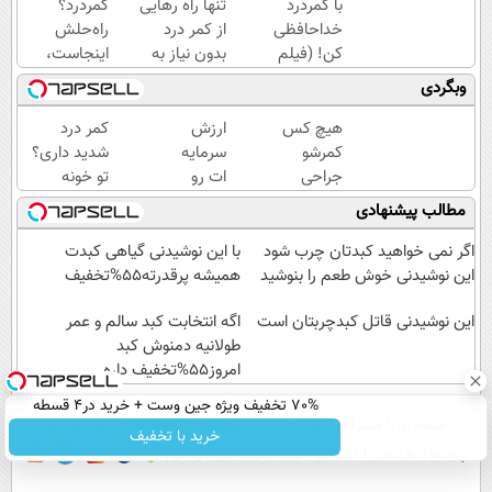
با کمردرد
تنها راه رهایی
کمردرد؟
خداحافظی
از کمر درد
راه‌حلش
کن! (فیلم
بدون نیاز به
اینجاست،
و ببین ◀
دارو!
نه توی
وبگردی
پرسش‌نامه
(◂پرسش‌نامه)
داروخونه
رو پرکن)
هیچ کس
ارزش
کمر درد
کمرشو
سرمایه
شدید داری؟
جراحی
ات رو
تو خونه
نمیکنه❗
با
درمانش کن
مطالب پیشنهادی
درمان
سینگال
(◂پرسش‌نامه
کمردرد
درست
رو پرکن)
اگر نمی خواهید کبدتان چرب شود
با این نوشیدنی گیاهی کبدت
بدون قرص
بالا ببر
این نوشیدنی خوش طعم را بنوشید
همیشه پرقدرته55%تخفیف
(پرسشنامه)
👌✅
این نوشیدنی قاتل کبدچربتان است
اگه انتخابت کبد سالم و عمر
طولانیه دمنوش کبد
امروز55%تخفیف داره
70% تخفیف ویژه جین وست + خرید در4 قسطه
صفحه اول
فیلم
عصر ایران۲
درباره عصرایران
تماس با ما
آرشیو
جستجو
خرید با تخفیف
پیوندها
نظرسنجی
آب و هوا
اوقات شرعی
سواد زندگی