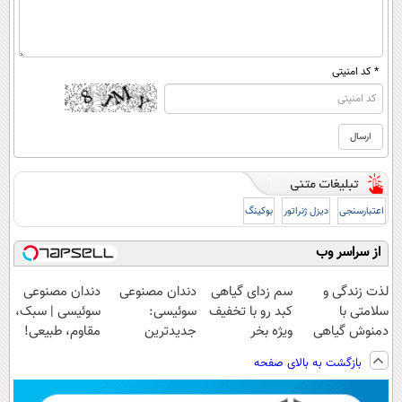
* کد امنیتی
اعتبارسنجی
دیزل ژنراتور
بوکینگ
از سراسر وب
لذت زندگی و
سم زدای گیاهی
دندان مصنوعی
دندان مصنوعی
سلامتی با
کبد رو با تخفیف
سوئیسی:
سوئیسی | سبک،
دمنوش گیاهی
ویژه بخر
جدیدترین
مقاوم، طبیعی!
کبد
فناوری اروپا،
ویزیت
بازگشت به بالای صفحه
سبک و مقاوم |
رایگان+پرداخت
پرداخت قسطی
اقساطی😍