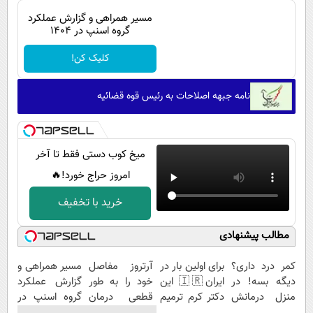
مسیر همراهی و گزارش عملکرد
گروه اسنپ در ۱۴۰۴
کلیک کن!
نامه جبهه اصلاحات به رئیس قوه قضائیه
میخ کوب دستی فقط تا آخر
امروز حراج خورد!🔥
خرید با تخفیف
مطالب پیشنهادی
کمر درد داری؟
برای اولین بار در
آرتروز مفاصل
مسیر همراهی و
دیگه بسه! در
ایران🇮🇷 این
خود را به طور
گزارش عملکرد
منزل درمانش
دکتر کرم ترمیم
قطعی درمان
گروه اسنپ در
کن
کننده 23 روزه
کنید!
۱۴۰۴