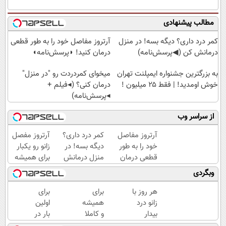
مطالب پیشنهادی
کمر درد داری؟ دیگه بسه! در منزل
آرتروز مفاصل خود را به طور قطعی
درمانش کن (◀پرسش‌نامه)
درمان کنید! ◗پرسش‌نامه◖
به بزرگترین جشنواره ایمپلنت تهران
میخوای کمردردت رو "در منزل"
خوش اومدید! | فقط ۲۵ میلیون !
درمان کنی؟ (◂فیلم +
◂پرسش‌نامه)
از سراسر وب
آرتروز مفاصل
کمر درد داری؟
آرتروز مفصل
خود را به طور
دیگه بسه! در
زانو رو یکبار
قطعی درمان
منزل درمانش
برای همیشه
کنید!
کن
درمان کن!
وبگردی
◗پرسش‌نامه◖
(◀پرسش‌نامه)
◗پرسش‌نامه◖
هر روز با
برای
برای
زانو درد
همیشه
اولین
بیدار
و کاملا
بار در
می‌شی؟
تضمینی
ایران