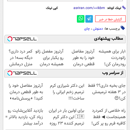
لینک کوتاه:
کپی لینک
‌گزارش خطا در خبر
برچسب ها:
دمنوش
،
چای
مطالب پیشنهادی
1بار برای همیشه
آرتروز مفاصل
آرتروز مفصل زانو
کمر درد داری؟
زانودردت
خود را به طور
رو یکبار برای
دیگه بسه! در
رودرمان کن!
قطعی درمان
همیشه درمان
منزل درمانش
(تکنولوژی آلمان)
کنید!
کن!
کن
از سراسر وب
◂پرسشنامه▸
◗پرسش‌نامه◖
◗پرسش‌نامه◖
(◀پرسش‌نامه)
جای بخیه داری؟؟ فقط
این دکتر شیرازی کرم
آرتروز مفاصل خود را
در 3 هفته ترمیمش
ترمیم زخم ایرانی را
به طور قطعی درمان
کن!😍
ساخت!!!
کنید! ◗پرسش‌نامه◖
‌راه خلاصی از کمردرد
برای اولین بار در ایران
بازدید آنلاین‌شاپت رو
همینجاست ◀ فقط
🇮🇷 این دکتر کرم
زیاد کن، بازدید بالاتر =
کافیه فرم رو پر کنی!
ترمیم کننده 23 روزه
درآمد بیشتر
ساخت!