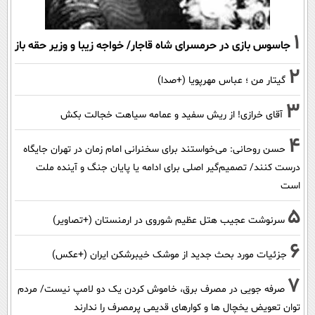
1
جاسوس بازی در حرمسرای شاه قاجار/ خواجه زیبا و وزیر حقه باز
2
گیتار من ؛ عباس مهرپویا (+صدا)
3
آقای خرازی! از ریش سفید و عمامه سیاهت خجالت بکش
4
حسن روحانی: می‌خواستند برای سخنرانی امام زمان در تهران جایگاه
درست کنند/ تصمیم‌گیر اصلی برای ادامه یا پایان جنگ و آینده ملت
است
5
سرنوشت عجیب هتل عظیم شوروی در ارمنستان (+تصاویر)
6
جزئیات مورد بحث جدید از موشک خیبرشکن ایران (+عکس)
7
صرفه جویی در مصرف برق، خاموش کردن یک دو لامپ نیست/ مردم
توان تعویض یخچال ها و کوارهای قدیمی پرمصرف را ندارند