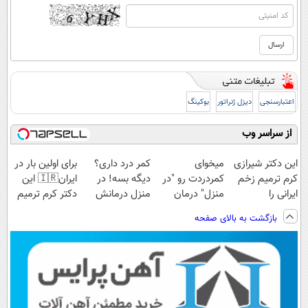
اعتبارسنجی
دیزل ژنراتور
بوکینگ
از سراسر وب
این دکتر شیرازی
میخوای
کمر درد داری؟
برای اولین بار در
کرم ترمیم زخم
کمردردت رو "در
دیگه بسه! در
ایران🇮🇷 این
ایرانی را
منزل" درمان
منزل درمانش
دکتر کرم ترمیم
ساخت!!!
کنی؟ (◂فیلم +
کن
کننده 23 روزه
بازگشت به بالای صفحه
◂پرسش‌نامه)
(◀پرسش‌نامه)
ساخت!