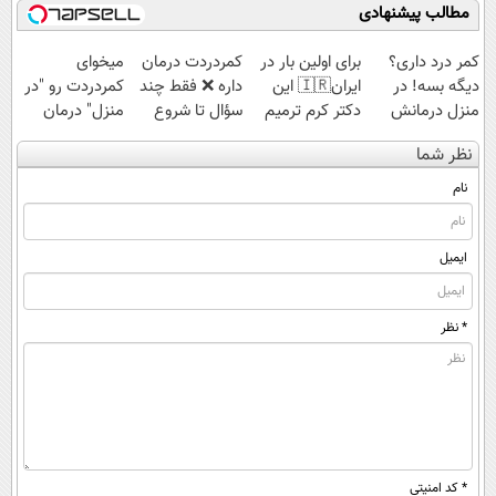
مطالب پیشنهادی
کمر درد داری؟
برای اولین بار در
‌کمردردت درمان
میخوای
دیگه بسه! در
ایران🇮🇷 این
داره ❌ فقط چند
کمردردت رو "در
منزل درمانش
دکتر کرم ترمیم
سؤال تا شروع
منزل" درمان
کن
کننده 23 روزه
بهبودی فاصله‌
کنی؟ (◂فیلم +
نظر شما
(◀پرسش‌نامه)
ساخت!
داری!
◂پرسش‌نامه)
نام
ایمیل
* نظر
* کد امنیتی