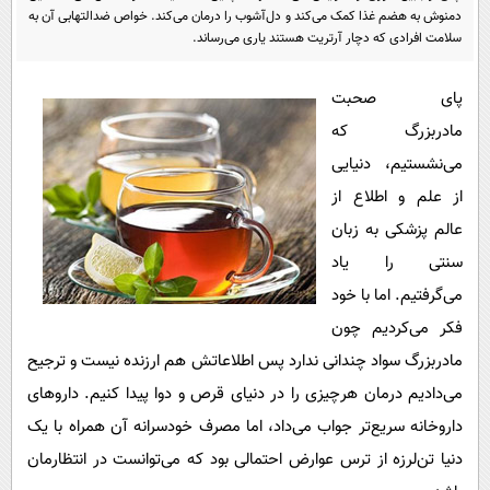
پیامک
سرگرمی
دمنوش به هضم غذا کمک می‌کند و دل‌آشوب را درمان می‌کند. خواص ضدالتهابی آن به
سلامت افرادی که دچار آرتریت هستند یاری می‌رساند.
روانشناسی
فناوری
آشپزی
گوناگون
پای صحبت
مادربزرگ که
دانلود
حوادث
می‌نشستیم، دنیایی
محیط زیست
از علم و اطلاع از
سلامت
عالم پزشکی به زبان
فرهنگی
سنتی را یاد
می‌گرفتیم. اما با خود
بین الملل
فکر می‌کردیم چون
اجتماعی
مادربزرگ سواد چندانی ندارد پس اطلاعاتش هم ارزنده نیست و ترجیح
حیات وحش
می‌دادیم درمان هرچیزی را در دنیای قرص و دوا پیدا کنیم. داروهای
سیاست خارجی
داروخانه سریع‌تر جواب می‌داد، اما مصرف خودسرانه آن همراه با یک
دنیا تن‌لرزه از ترس عوارض احتمالی بود که می‌توانست در انتظارمان