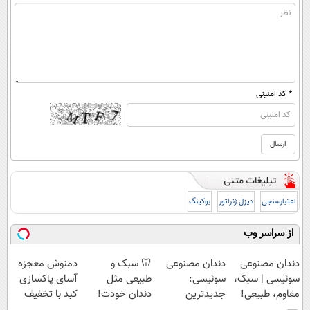
* کد امنیتی
اعتبارسنجی
دیزل ژنراتور
بوکینگ
از سراسر وب
دندان مصنوعی
دندان مصنوعی
🦷 سبک و
دمنوش معجزه
سوئیسی | سبک،
سوئیسی:
طبیعی مثل
آسای پاکسازی
مقاوم، طبیعی!
جدیدترین
دندان خودت!
کبد با تخفیف
ویزیت
فناوری اروپا،
نصب آسان و
ویژه