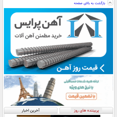
بازگشت به بالای صفحه
رایگان+پرداخت
سبک و مقاوم |
پرداخت اقساطی
اقساطی😍
پرداخت قسطی
💳 📍 تهران
پربیننده های روز
آخرین اخبار