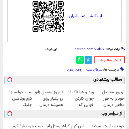
اپلیکیشن عصر ایران
لینک کوتاه:
کپی لینک
‌گزارش خطا در خبر
برچسب ها:
سرطان سینه
،
روغن زیتون
مطالب پیشنهادی
آرتروز مفاصل
ویدیو هولناک از
آرتروز مفصل زانو
بمب جوانساز!
خود را به طور
جوان کارتن
رو یکبار برای
کرم بوتاکس
قطعی درمان
خوابی که
همیشه درمان
جلبک
کنید!
میلیاردر شد.
کن!
اسپیرولینا50%تخفیف
از سراسر وب
◗پرسش‌نامه◖
آموزش رایگان
◗پرسش‌نامه◖
خودتم باورت نمیشه
این کرم گیاهی،مثل اتو
بمب جوانساز! کرم