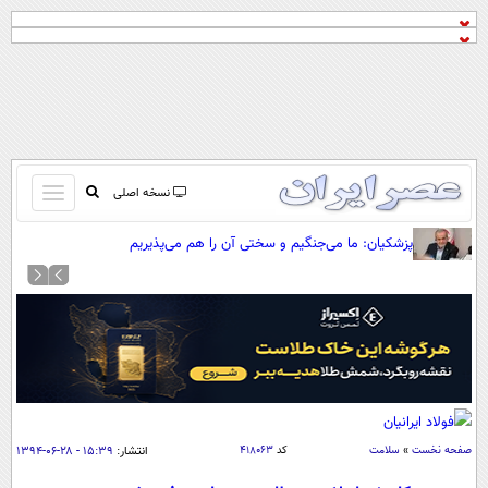
باز
نسخه اصلی
و
صفحه اول
پزشکیان: ما می‌جنگیم و سختی آن را هم می‌پذیریم
بسته
تماس با ما
کردن
آرشیو
منو
جستجو
نظرسنجی
آب و هوا
اوقات شرعی
پیوند ها
صفحه نخست
»
سلامت
کد
۴۱۸۰۶۳
انتشار:
۱۵:۳۹ - ۲۸-۰۶-۱۳۹۴
سواد زندگی