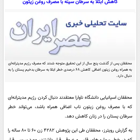
کاهش ابتلا به سرطان سینه با مصرف روغن زیتون
سیاسی
اقتصاد
جامعه
اقتصادی
ورزشی
اجتماعی
خودرو
بین الملل
حوادث
فرهنگ و هنر
سیاست خارجی
سلامت
محققان پس از گذشت پنج سال از این تحقیق متوجه شدند که مصرف رژیم مدیترانه‌ای
علم و دانش
یک برش دانایی
به همراه روغن زیتون اضافی کاهش 68 درصدی خطر ابتلا به سرطان بدخیم پستان را به
دنبال دارد.
قرآن
فناوری و It
محیط زیست
گوناگون
علمی
سفر و تفریح
محققان اسپانیایی دانشگاه ناوارا معتقدند دنبال کردن رژیم مدیترانه‌ای
فیلم
سرگرمی
اخبار کریپتو
که با مصرف روغن زیتون ناب اضافی همراه باشد، می‌تواند خطر
عصر ایران 2
اقتصاد
باشگاه مغز
سرطان پستان را در زنان کاهش دهد.
آموزش زبان
خواندنی ها و دیدنی ها
ورزش
مجله تصویری سلاح
به گزارش رویترز، محققان طی این پژوهش 4282 زن 60 تا 80 ساله را
داستان کوتاه
سیاست
که در خطر بیماری‌های قلبی و عروقی قرار داشتند، مورد بررسی قرار