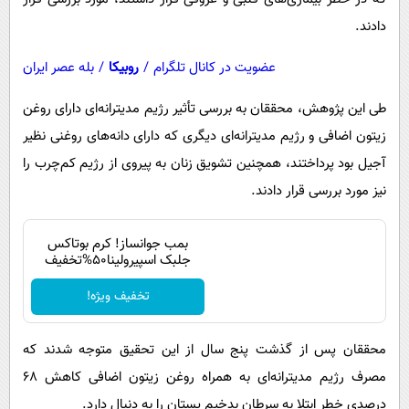
پیامک
سرگرمی
دادند.
روانشناسی
فناوری
عضویت در کانال تلگرام
/
روبیکا
/
بله عصر ایران
آشپزی
گوناگون
طی این پژوهش، محققان به بررسی تأثیر رژیم مدیترانه‌ای دارای روغن
دانلود
حوادث
زیتون اضافی و رژیم مدیترانه‌ای دیگری که دارای دانه‌های روغنی نظیر
محیط زیست
آجیل بود پرداختند، همچنین تشویق زنان به پیروی از رژیم کم‌چرب را
سلامت
نیز مورد بررسی قرار دادند.
فرهنگی
بمب جوانساز! کرم بوتاکس
بین الملل
جلبک اسپیرولینا50%تخفیف
اجتماعی
تخفیف ویژه!
حیات وحش
سیاست خارجی
محققان پس از گذشت پنج سال از این تحقیق متوجه شدند که
مصرف رژیم مدیترانه‌ای به همراه روغن زیتون اضافی کاهش 68
درصدی خطر ابتلا به سرطان بدخیم پستان را به دنبال دارد.