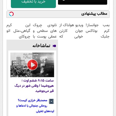
خرید با تخفیف
مطالب پیشنهادی
بمب جوانساز!
ویدیو هولناک از
نابودی چروک
این کرم
کرم بوتاکس
جوان کارتن
های سطحی و
گیاهی،مثل اتو
جلبک
خوابی که
عمقی پوست با
چروکای
اسپیرولینا50%تخفیف
میلیاردر شد.
کرم
پوستتوصاف
تماشاخانه
آموزش رایگان
آلمانی(45%تخفیف)
میکنه!50%تخفیف
ساعت ۸:۱۵ ششم اوت ؛
هیروشیما / وقتی شهر در دیگ
قیر می‌جوشید
محمدباقر خرازی کیست؟
روحانی جنجالی با ادعاها و
ایده‌های تخیلی