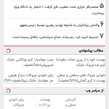
5
محمدباقر خرازی تحت تعقیب قرار گرفت / احضار به دادگاه ویژه
روحانیت
6
واکنش پزشکیان به شایعه تهدید رهبری توسط رئیس‌جمهور
7
تسنیم تایید کرد: رجب‌زاده، مداح سرشناس، به‌قتل رسیده است
مطالب پیشنهادی
پوست خود را از پیری نجات دهید!با
بمب جوانساز! کرم بوتاکس جلبک
کرم ضدچروک جلبک
اسپیرولینا50%تخفیف
نابودی چروک های سطحی و عمقی
برای نابودی چروکات سراغ هیچی
پوست با کرم آلمانی(45%تخفیف)
جز جوانساز جلبک نرو(تخفیف40%)
از سراسر وب
آبرسانی
پوستت
برای نابودی
عمقی و
رو 10،12
چروکات