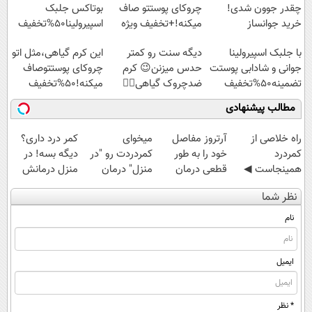
چقدر جوون شدی!
چروکای پوستتو صاف
بوتاکس جلبک
خرید جوانساز
میکنه!+تخفیف ویژه
اسپیرولینا50%تخفیف
اسپیرولینا با تخفیف
با جلبک اسپیرولینا
دیگه سنت رو کمتر
این کرم گیاهی،مثل اتو
ویژه
جوانی و شادابی پوستت
حدس میزنن😉 کرم
چروکای پوستتوصاف
تضمینه50%تخفیف
ضدچروک گیاهی👈🏻
میکنه!50%تخفیف
45%تخفیف
مطالب پیشنهادی
‌راه خلاصی از
آرتروز مفاصل
میخوای
کمر درد داری؟
کمردرد
خود را به طور
کمردردت رو "در
دیگه بسه! در
همینجاست ◀
قطعی درمان
منزل" درمان
منزل درمانش
فقط کافیه فرم
کنید!
کنی؟ (◂فیلم +
کن
نظر شما
رو پر کنی!
◗پرسش‌نامه◖
◂پرسش‌نامه)
(◀پرسش‌نامه)
نام
ایمیل
* نظر