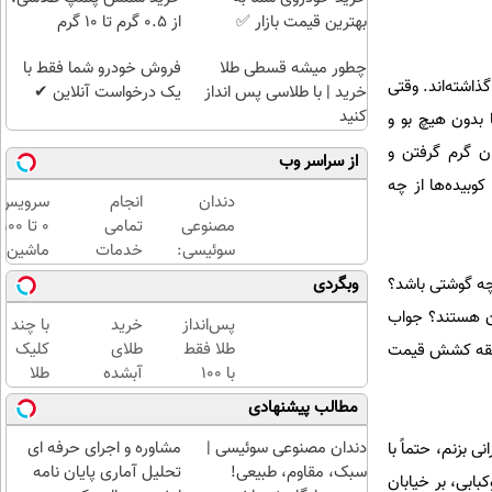
بهترین قیمت بازار ✅
از ۰.۵ گرم تا ۱۰ گرم
چطور میشه قسطی طلا
فروش خودرو شما فقط با
رست مثل یک کارآگاه جنایی. 2 دیگ بزرگ برنج گذاشته‌اند. وقتی
خرید | با طلاسی پس انداز
یک درخواست آنلاین ✔
کنید
 بدون هیچ بو و
ن گرم گرفتن و
از سراسر وب
وبیده‌ها از چه
دندان
انجام
سرویس
مصنوعی
تمامی
0 تا 100
سوئیسی:
خدمات
ماشین
جدیدترین
خودرویی
با یدک
 چه گوشتی باشد؟
وبگردی
فناوری
در محل
دات کام
ان هستند؟ جواب
اروپا،
با یدک
پس‌انداز
خرید
با چند
سبک و
دات کام
طلا فقط
طلای
کلیک
نطقه کشش قیمت
مقاوم |
با ۱۰۰
آبشده
طلا
پرداخت
هزارتومان
حتی با
بخرید...
مطالب پیشنهادی
قسطی
(امن و
۱۰۰هزارتومان
(ثبت‌نام
راحت)
کن |
دندان مصنوعی سوئیسی |
مشاوره و اجرای حرفه ای
بزنم، حتماً با
خرید
سبک، مقاوم، طبیعی!
تحلیل آماری پایان نامه
تور 4 دقیقه نمی‌شود. مغازه چلوکبابی، بر خیابان