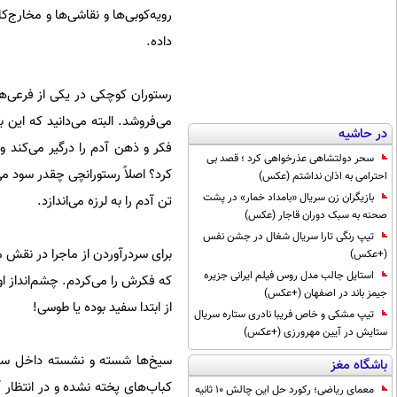
رویه‌کوبی‌ها و نقاشی‌ها و مخارج‌
داده.
می‌فروشد. البته می‌دانید که این 
در حاشیه
فکر و ذهن آدم را درگیر می‌کند 
سحر دولتشاهی عذرخواهی کرد ؛ قصد بی
کرد؟ اصلاً رستورانچی چقدر سود می
احترامی به اذان نداشتم (عکس)
بازیگران زن سریال «بامداد خمار» در پشت
تن آدم را به لرزه می‌اندازد.
صحنه به سبک دوران قاجار (عکس)
تیپ رنگی تارا سریال شغال در جشن نفس
برای سردرآوردن از ماجرا در نقش م
(+عکس)
استایل جالب مدل روس فیلم ایرانی جزیره
که فکرش را می‌کردم. چشم‌انداز او
جیمز باند در اصفهان (+عکس)
از ابتدا سفید بوده یا طوسی!
تیپ مشکی و خاص فریبا نادری ستاره سریال
ستایش در آیین مهرورزی (+عکس)
سیخ‌ها شسته و نشسته داخل سط
باشگاه مغز
کباب‌های پخته نشده و در انتظار 
معمای ریاضی؛ رکورد حل این چالش 10 ثانیه