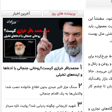
پربیننده های روز
آخرین اخبار
د، مطمئناً این
و با 200 گرم کوبیده آن هم با کیفیت معمولی، باید
تم از مواد غیربهداشتی مثل پوست
.
گوشت مخلوط چرخ‌کرده برای
با احتساب قیمت برنج و روغن و زغال و
1
محمدباقر خرازی کیست؟روحانی جنجالی با ادعاها
زار تومان که با سود معقول قیمت تمام شده حداقل به 15 هزار تومان می‌رسد. حالا
و ایده‌های تخیلی
زار یافت‌‌آباد
2
ه و خیابان تا چشم کار
سنگ مزار اکبر عبدی بدون اطلاع خانواده نصب شد؛
واکنش‌ها به یک اقدام جنجالی
3
شهید لاریجانی چگونه ردیابی شد؟ روایت تازه سردار
اه‌های نجاری و