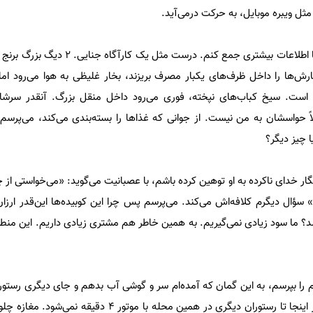
ثل ویبره موبایل، به حرکت درمی‌آید.
چشمانم را به هر سو می‌چرخانم تا اطلاعات بیشتری جمع کنم. د
رش‌ها را داخل ظرف‌های یکبار مصرف بریزند، بخار غلیظی به هوا می‌رود اما
 است. سیخ کباب‌های نپخته، فوری می‌رود داخل منقل بزرگ. آنقدر سرشا
حواسشان به من نیست. از جوانی که غذاها را بسته‌بندی می‌کند، می‌پرسم ک
 چیز دیگر؟
ار خدای ناکرده به او توهین کرده باشم، با عصبانیت می‌گوید: «می‌خواستی از
ؤال دیگرم کلافه‌اش می‌کند. می‌پرسم پس چرا این کوبیده‌ها این‌قدر ارز
؟ ما سود زیادی نمی‌گیریم. به همین خاطر هم مشتری زیادی داریم. این م
ا بپرسم، به این گمان که آمده‌ام سر و گوشی آب بدهم و جای دیگری رستورانی 
بقیه کارگرها می‌ریزند روی سرم. از اینجا تا رستوران دیگری در همین محله با مو