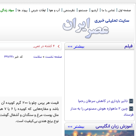
صفحه اول
تماس با ما
آرشیو
جستجو
نظرسنجی
آب و هوا
اوقات شرعی
پیوند ها
سواد زندگی
فیلم
بیشتر »»
۴ کشته در تصادف جاده اهواز خرمش
_
صفحه نخست
»
سلامت
کد خبر
۴۹۷۲۲۰
تاثیر بارداری در کاهش سرطان رحم!
باشد 
چین ۲ ماهواره هوش مصنوعی را به مدار
مثل پوست مرغ و سنگدان و آشغال گوشت اس
فرستاد
نوع برنج هندی بی‌کیفیت است.
آموزش زبان انگلیسی
بیشتر »»