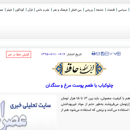
سیاسی
اقتصاد
جامعه
ورزشی
بین الملل
فرهنگ و هنر
علم و دانش
قرآن
گوناگون
فیلم
عصر 
‍‍‍ پ
پ
تاریخ انتشار:
۰۹:۱۹ - ۱۱-۰۷-۱۳۹۵
‌گزارش خطا در خبر
چلوکباب با طعم پوست مرغ و سنگدان
قیمت هر پرس چلو با 200 گرم کوبیده آن هم با کیفیت معمولی، باید بین 13 تا 15 هزار تومان
و مغازه‌هایی که کوبیده را 6 یا 7 هزارتومان می‌فروشند به‌طور حتم از مواد غیربهداشتی
تفاده می‌کنند و برنجی که استفاده می‌شود هم از