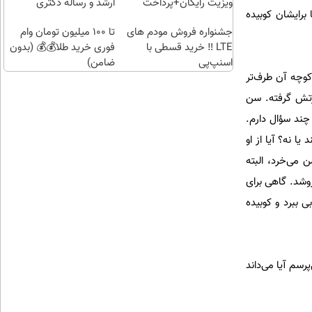
کن |
ویزیت رایگان+پرداخت
ارشد و رساله دکتری
برایشان کوبیده
هدیه
اقساطی😍
جشنواره فروش مودم های
تا 100 میلیون تومان وام
بگیر)
LTE ‼️ خرید قسطی با
فوری خرید طلا💰💰 (بدون
اسنپ‌پی
ضامن)
کوچه آن طرف‌تر
چرتش گرفته. سن
چند سؤال دارم.
می‌کنند یا نه؟ آیا از او
 می‌خرد، البته
وشد. گاهی برای
 ببرد و کوبیده
بند موتور است، می‌پرسم آیا می‌داند