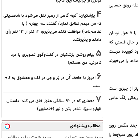
کوثری از جزئیات این ماجرا
محله رونق حسابی
4
پزشکیان‌: آنچه گاهی از رهبر نقل می‌شود با شخصیتی
که من دیدم تطابق ندارد/ گفتند سه چهارم ( با
تفاهم‌نامه) موافقت کنند می‌پذیرم، 12 نفر از 13 نفر رأی
رستوران کوچکی در یکی از فرعی‌های خیابان یافت‌آباد غذاهای خورشتی را 6هزار تومان و چلوکباب و جوجه‌کباب را 7 هزار تومان
دادند و پذیرفتند
هر حال قیمتی که
5
ود کوبیده درست
پیام روشن پزشکیان در گفت‌و‌گوی تصویری با مرد
اها را می‌خورند
نامرئی: من هستم!
6
امروز با حافظ: گُل در بَر و مِی در کَف و معشوق به کام
است
‌تر از چیزی است
7
ی‌دانی رنگ لباس
معماری که در 92 سالگی هنوز خلق می کند؛ داستان
آلوارو سیزا، شاعر بتن و نور (+تصاویر)
. چند مگس روی
مطالب پیشنهادی
 روی سیخ‌ها را
خرید خودروی شما به
خرید شمش پلمپ طلاسی،