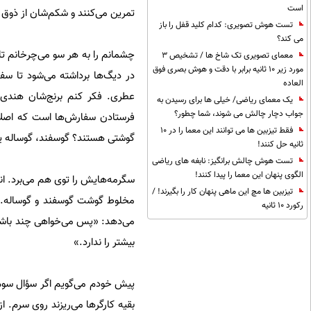
است
تمرین می‌کنند و شکم‌شان از ذوق م
تست هوش تصویری: کدام کلید قفل را باز
می کند؟
معمای تصویری تک شاخ ها / تشخیص 3
مورد زیر 10 ثانیه برابر با دقت و هوش بصری فوق
در دیگ‌ها برداشته می‌شود تا سفا
العاده
عطری. فکر کنم برنج‌‌شان هندی
یک معمای ریاضی/ خیلی ها برای رسیدن به
جواب دچار چالش می شوند، شما چطور؟
فرستادن سفارش‌ها است که اصلاً 
فقط تیزبین ها می توانند این معما را در 10
گوشتی هستند؟ گوسفند، گوساله یا
ثانیه حل کنند!
تست هوش چالش برانگیز: نابغه های ریاضی
الگوی پنهان این معما را پیدا کنند!
سگرمه‌هایش را توی هم می‌برد. انگ
تیزبین ها مچ این ماهی پنهان کار را بگیرند! /
مخلوط گوشت گوسفند و گوساله.» س
رکورد 10 ثانیه
می‌دهد: «پس می‌خواهی چند باشد
بیشتر را ندارد.»
پیش خودم می‌گویم اگر سؤال سوم ر