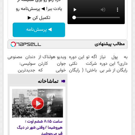
یادت ببر! ◀ پرسش‌نامه رو
تکمیل کن ▶
◀ پرسش‌نامه
مطالب پیشنهادی
به پول نیاز
اگه تو این دوره
ویدیو هولناک از
دندان مصنوعی
داری؟ این دوره
شرکت نکنی
جوان کارتن
سوئیسی:
رایگان از شر بی
باختی! ( رایگان
خوابی که
جدیدترین
پولی خلاصت
آموزش ببین
میلیاردر شد.
فناوری اروپا،
تماشاخانه
میکنه
پولدار شی)
آموزش رایگان
سبک و مقاوم |
پرداخت قسطی
ساعت ۸:۱۵ ششم اوت ؛
هیروشیما / وقتی شهر در دیگ
قیر می‌جوشید