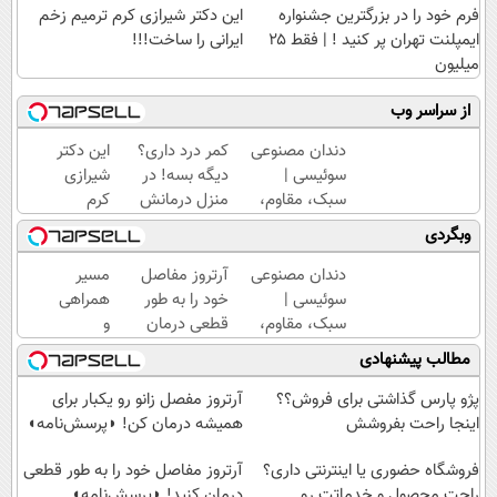
فرم خود را در بزرگترین جشنواره
این دکتر شیرازی کرم ترمیم زخم
ایمپلنت تهران پر کنید ! | فقط ۲۵
ایرانی را ساخت!!!
میلیون
از سراسر وب
دندان مصنوعی
کمر درد داری؟
این دکتر
سوئیسی |
دیگه بسه! در
شیرازی
سبک، مقاوم،
منزل درمانش
کرم
طبیعی! ویزیت
کن
ترمیم
وبگردی
رایگان+پرداخت
(◀پرسش‌نامه)
زخم
اقساطی😍
ایرانی را
دندان مصنوعی
آرتروز مفاصل
مسیر
ساخت!!!
سوئیسی |
خود را به طور
همراهی
سبک، مقاوم،
قطعی درمان
و
طبیعی! ویزیت
کنید!
گزارش
مطالب پیشنهادی
رایگان+پرداخت
◗پرسش‌نامه◖
عملکرد
اقساطی😍
گروه
پژو پارس گذاشتی برای فروش؟؟
آرتروز مفصل زانو رو یکبار برای
اسنپ
اینجا راحت بفروشش
همیشه درمان کن! ◗پرسش‌نامه◖
در
فروشگاه حضوری یا اینترنتی داری؟
۱۴۰۴
آرتروز مفاصل خود را به طور قطعی
راحت محصول و خدماتت رو
درمان کنید! ◗پرسش‌نامه◖