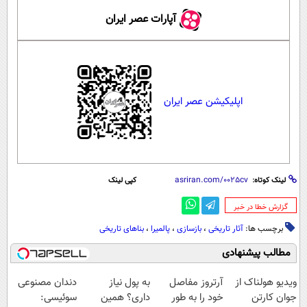
آپارات عصر ایران
اپلیکیشن عصر ایران
لینک کوتاه:
کپی لینک
‌گزارش خطا در خبر
برچسب ها:
آثار تاریخی
،
بازسازی
،
پالمیرا
،
بناهای تاریخی
مطالب پیشنهادی
ویدیو هولناک از
آرتروز مفاصل
به پول نیاز
دندان مصنوعی
جوان کارتن
خود را به طور
داری؟ همین
سوئیسی: