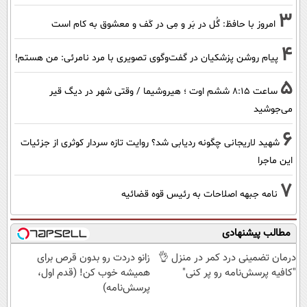
3
امروز با حافظ: گُل در بَر و مِی در کَف و معشوق به کام است
4
پیام روشن پزشکیان در گفت‌و‌گوی تصویری با مرد نامرئی: من هستم!
5
ساعت ۸:۱۵ ششم اوت ؛ هیروشیما / وقتی شهر در دیگ قیر
می‌جوشید
6
شهید لاریجانی چگونه ردیابی شد؟ روایت تازه سردار کوثری از جزئیات
این ماجرا
7
نامه جبهه اصلاحات به رئیس قوه قضائیه
مطالب پیشنهادی
درمان تضمینی درد کمر در منزل 👌
زانو دردت رو بدون قرص برای
"کافیه پرسش‌نامه رو پر کنی"
همیشه خوب کن! (قدم اول،
پرسش‌نامه)