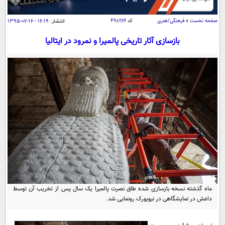
سیاسی
اقتصاد
صفحه نخست
»
فرهنگی/هنری
کد
۴۹۸۲۸۹
انتشار:
۱۶:۱۹ - ۱۶-۰۷-۱۳۹۵
جامعه
اقتصادی
بازسازی آثار تاریخی پالمیرا و نمرود در ایتالیا
ورزشی
اجتماعی
خودرو
بین الملل
حوادث
فرهنگ و هنر
سیاست خارجی
سلامت
علم و دانش
یک برش دانایی
قرآن
فناوری و It
محیط زیست
گوناگون
علمی
سفر و تفریح
فیلم
سرگرمی
اخبار کریپتو
عصر ایران 2
اقتصاد
باشگاه مغز
ماه گذشته نسخه بازسازی شده طاق نصرت پالمیرا یک سال پس از تخریب آن توسط
آموزش زبان
خواندنی ها و دیدنی ها
ورزش
مجله تصویری سلاح
داعش در نمایشگاهی در نیویورک رونمایی شد.
داستان کوتاه
سیاست