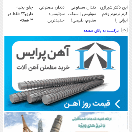
این دکتر شیرازی
دندان مصنوعی
دندان مصنوعی
جای بخیه
کرم ترمیم زخم
سوئیسی | سبک،
سوئیسی:
داری؟؟ فقط در
ایرانی را
مقاوم، طبیعی!
جدیدترین
3 هفته
ساخت!!!
ویزیت
فناوری اروپا،
ترمیمش کن!😍
بازگشت به بالای صفحه
رایگان+پرداخت
سبک و مقاوم |
اقساطی😍
پرداخت قسطی