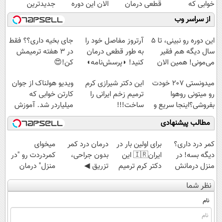
خوابی که
قطعی درمان
الان این دوره
جدیدترین
میلیاردر شد.
کنید!
رایگان رو شرکت
فناوری اروپا،
از سراسر وب
آموزش رایگان
◗پرسش‌نامه◖
کن تا دیر نشده!
سبک و مقاوم |
پرداخت قسطی
این دوره رو نبینی، تا 5
آرتروز مفاصل خود را
جای بخیه داری؟؟ فقط
سال دیگه هم فقیر
به طور قطعی درمان
در 3 هفته ترمیمش
می‌مونی! همین الان
کنید! ◗پرسش‌نامه◖
کن!😍
ثبت نام کن
میدونستی 207 خودت
این دکتر شیرازی کرم
ویدیو هولناک از جوان
رو میتونی روهوا
ترمیم زخم ایرانی را
کارتن خوابی که
بفروشی؟اینجا سریع و
ساخت!!!
میلیاردر شد. آموزش
راحت بفروش
رایگان
مطالب پیشنهادی
کمر درد داری؟
برای اولین بار در
درمان درد کمر
میخوای
دیگه بسه! در
ایران🇮🇷 این
بدون جراحی،
کمردردت رو "در
منزل درمانش
دکتر کرم ترمیم
تزریق ◀
منزل" درمان
کن
کننده 23 روزه
پرسش‌نامه رو پر
کنی؟ (◂فیلم +
نظر شما
(◀پرسش‌نامه)
ساخت!
کن ▶
◂پرسش‌نامه)
نام