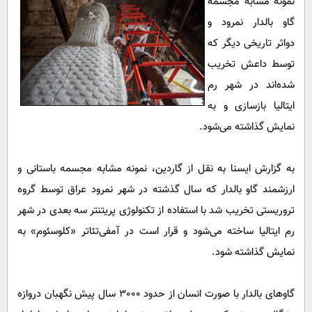
نمونه مشابه مجسمه
پیامک
سرگرمی
گاو بالدار نمرود و
روانشناسی
فناوری
دواثر تاریخی دیگر که
آشپزی
گوناگون
توسط داعش تخریب
دانلود
شده‌اند در شهر رم
حوادث
ایتالیا بازسازی و به
محیط زیست
نمایش گذاشته می‌شود.
سلامت
فرهنگی
به گزارش ایسنا به نقل از گاردین، نمونه مشابه مجسمه باستانی و
بین الملل
ارزشمند گاو بالدار که سال گذشته در شهر نمرود عراق توسط گروه
تروریستی تخریب شد با استفاده از تکنولوژی پریتنتر سه بعدی در شهر
اجتماعی
رم ایتالیا ساخته می‌شود و قرار است در آمفی‌تئاتر «کلوسئوم» به
حیات وحش
نمایش گذاشته شود.
سیاست خارجی
گاوهای بالدار با صورت انسان از حدود 3000 سال پیش نگهبان دروازه