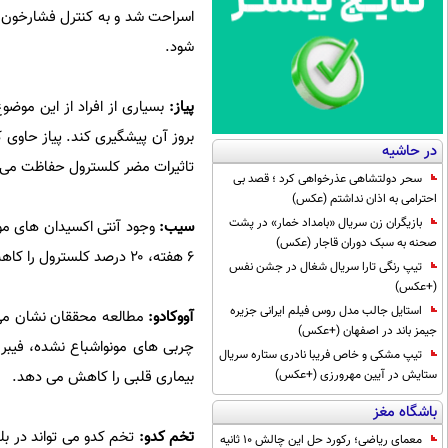
اسراحت شد و به کنترل فشارخون 
شود.
پیاز:
بسیاری از افراد از این موضو
بروز آن پیشگیری کند. پیاز حاوی ک
در حاشیه
تاثیرات مضر کلسترول حفاظت می 
سحر دولتشاهی عذرخواهی کرد ؛ قصد بی
احترامی به اذان نداشتم (عکس)
بازیگران زن سریال «بامداد خمار» در پشت
سیب:
وجود آنتی اکسیدان های موج
صحنه به سبک دوران قاجار (عکس)
۶ هفته، ۲۰ درصد کلسترول را کاهش دهد.
تیپ رنگی تارا سریال شغال در جشن نفس
(+عکس)
استایل جالب مدل روس فیلم ایرانی جزیره
آووکادو:
مطالعه محققان نشان می د
جیمز باند در اصفهان (+عکس)
چربی های مونواشباع نشده، فیبر
تیپ مشکی و خاص فریبا نادری ستاره سریال
بیماری قلبی را کاهش می دهد.
ستایش در آیین مهرورزی (+عکس)
باشگاه مغز
تخم کدو:
تخم کدو می تواند در بل
معمای ریاضی؛ رکورد حل این چالش 10 ثانیه