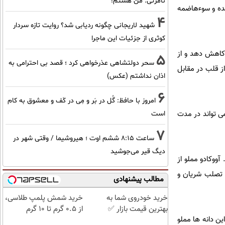
نامرئی: من هستم!
عده و سوءهاضمه
4
شهید لاریجانی چگونه ردیابی شد؟ روایت تازه سردار
کوثری از جزئیات این ماجرا
 کاهش دهد و از
5
سحر دولتشاهی عذرخواهی کرد ؛ قصد بی احترامی به
از قلب در مقابل
اذان نداشتم (عکس)
6
امروز با حافظ: گُل در بَر و مِی در کَف و معشوق به کام
ی تواند در مدت
است
7
ساعت ۸:۱۵ ششم اوت ؛ هیروشیما / وقتی شهر در
دیگ قیر می‌جوشید
ووکادو مملو از
 تصلب شریان و
مطالب پیشنهادی
خرید خودروی شما به
خرید شمش پلمپ طلاسی،
بهترین قیمت بازار ✅
از ۰.۵ گرم تا ۱۰ گرم
ن دانه ها مملو