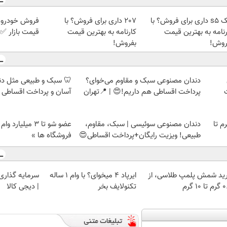
جک s5 داری برای فروش؟ با
207 داری برای فروش؟ با
فروش خودروی 
رنامه به بهترین قیمت
کارنامه به بهترین قیمت
قیمت بازار ✅
روش!
بفروش!
دندان مصنوعی سبک و مقاوم می‌خوای؟
🦷 سبک و طبیعی مثل د
پرداخت اقساطی هم داریم!😍 | 📍تهران
آسان و پرداخت اقساطی 
لمپ طلاسی، از ۰.۵ گرم تا
دندان مصنوعی سوئیسی | سبک، مقاوم،
عضو شو تا 3 میلیار
طبیعی! ویزیت رایگان+پرداخت اقساطی😍
فروشگاه ها »
ید شمش پلمپ طلاسی، از
ایرپاد 4 میخوای؟ با وام 1 ساله
سرمایه گذاری ا
 ۱۰ گرم
تکنولایف بخر
| دیجی کالا