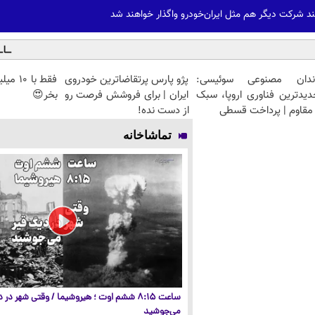
د شرکت دیگر هم مثل ایران‌خودرو واگذار خواهند شد
ندان مصنوعی سوئیسی:
پژو پارس پرتقاضاترین خودروی
دیدترین فناوری اروپا، سبک
ایران | برای فروشش فرصت رو
بخر😍
مقاوم | پرداخت قسطی
از دست نده!
تماشاخانه
ساعت ۸:۱۵ ششم اوت ؛ هیروشیما / وقتی شهر در
می‌جوشید