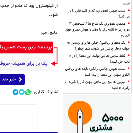
است
از فیتوسترول بود که مانع از جذ
تست هوش تصویری: کدام کلید قفل را باز
شود.
می کند؟
معمای تصویری تک شاخ ها / تشخیص 3
مورد زیر 10 ثانیه برابر با دقت و هوش بصری فوق
منبع: مهر
العاده
یک معمای ریاضی/ خیلی ها برای رسیدن به
پربیننده ترین پست همین ی
جواب دچار چالش می شوند، شما چطور؟
فقط تیزبین ها می توانند این معما را در 10
ثانیه حل کنند!
یک بار برای همیشه حروف اض
تست هوش چالش برانگیز: نابغه های ریاضی
الگوی پنهان این معما را پیدا کنند!
خبر بعد
تیزبین ها مچ این ماهی پنهان کار را بگیرند! /
رکورد 10 ثانیه
اشتراک گذاری :