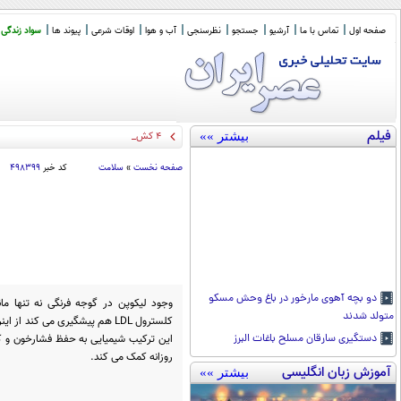
صفحه اول
تماس با ما
آرشیو
جستجو
نظرسنجی
آب و هوا
اوقات شرعی
پیوند ها
سواد زندگی
فیلم
بیشتر »»
۴ کشته در تصادف جاده
_
صفحه نخست
»
سلامت
کد خبر
۴۹۸۳۹۹
دو بچه آهوی مارخور در باغ وحش مسکو
وجود لیکوپن در گوجه فرنگی نه تنها م
متولد شدند
کلسترول LDL هم پیشگیری می کند
این ترکیب شیمیایی به حفظ فشارخون و
دستگیری سارقان مسلح باغات البرز
روزانه کمک می کند.
آموزش زبان انگلیسی
بیشتر »»