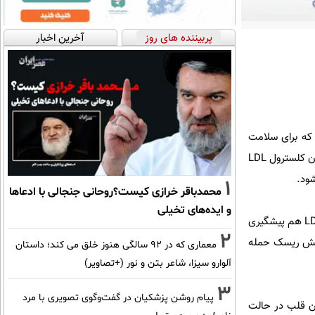
پربیننده های روز
آخرین اخبار
 که برای سلامت
قلب مفید نیستند، پنیر آسیایی بسیار خوب است. این پنیر نه تنها چربی کمی دارد بلکه غنی از پروتئین بوده و میزان کلسترول LDL
شود.
1
محمدباقر خرازی کیست؟روحانی جنجالی با ادعاها
و ایده‌های تخیلی
وجود لیکوپن در گوجه فرنگی نه تنها مانع از تشکیل کلسترول می شود بلکه از اکسایش کلسترول LDL هم پیشگیری
2
اهش ریسک حمله
معماری که در 92 سالگی هنوز خلق می کند؛ داستان
آلوارو سیزا، شاعر بتن و نور (+تصاویر)
3
پیام روشن پزشکیان در گفت‌و‌گوی تصویری با مرد
هش ضربان قلب در حالت