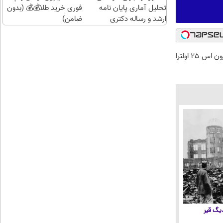
تحلیل آماری پایان نامه
فوری خرید طلا💰💰 (بدون
ارشد و رساله دکتری
ضامن)
فقط با 10 میلیون اس 25 اولترا
 دیگ قیر