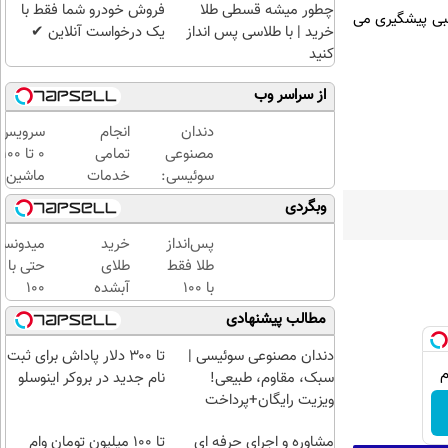
چطور میشه قسطی طلا
فروش خودرو شما فقط با
لبی پیشگیری می
خرید | با طلاسی پس انداز
یک درخواست آنلاین ✔
کنید
از سراسر وب
دندان
انجام
سرویس
مصنوعی
تمامی
0 تا 100
سوئیسی:
خدمات
ماشین
جدیدترین
خودرویی
با یدک
وبگردی
فناوری
در محل
دات کام
اروپا،
با یدک
پس‌انداز
خرید
میدونست
سبک و
دات کام
طلا فقط
طلای
حتی با
مقاوم |
با ۱۰۰
آبشده
۱۰۰
پرداخت
هزارتومان
حتی با
هزارتوما
مطالب پیشنهادی
قسطی
(امن و
۱۰۰هزارتومان
هم
راحت)
میتونی
دندان مصنوعی سوئیسی |
تا ۳۰۰ دلار پاداش برای ثبت
طلا آبش
سبک، مقاوم، طبیعی!
نام جدید در بروکر اینوسلو
بخری؟
ویزیت رایگان+پرداخت
اقساطی😍
مشاوره و اجرای حرفه ای
تا 100 میلیون تومان وام