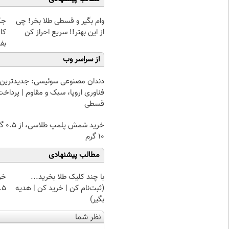
وام بگیر و قسطی طلا بخر! چی
از این بهتر!! سریع احراز کن
کا
بف
از سراسر وب
دندان مصنوعی سوئیسی: جدیدترین
فناوری اروپا، سبک و مقاوم | پرداخت
قسطی
خرید شمش پ
۱۰ گرم
مطالب پیشنهادی
با چند کلیک طلا بخرید...
خر
(ثبت‌نام کن | خرید کن | هدیه
۰.۵ گرم تا
بگیر)
نظر شما