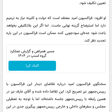
پیامک
تعیین تکلیف شود.
سرگرمی
روانشناسی
فناوری
او افزود: فراکسیون امید معتقد است که دولت و کابینه نیاز به ترمیم
آشپزی
گوناگون
دارد اما استیضاح گزینه نهایی ماست. اما اگر این بلاتکلیفی بخواهد
دانلود
حوادث
باعث شود عده‌ای سودجویی کنند ممکن است فراکسیون در این باره
محیط زیست
تجدید نظر کند.
سلامت
مسیر همراهی و گزارش عملکرد
گروه اسنپ در ۱۴۰۴
فرهنگی
کلیک کن!
بین الملل
اجتماعی
سخنگوی فراکسیون امید درباره تقاضای دیدار این فراکسیون با
حیات وحش
رییس‌جمهور نیز تصریح کرد: این تقاضا داده شده و آقای عارف نیز در
سیاست خارجی
همین رابطه با رییس‌جمهور جلسه داشته‌اند اما با توجه به تعطیلی
مجلس و سفرهای داخلی و خارجی رییس‌جمهور پیگیری جدی در این