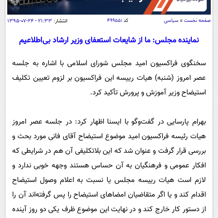
سیاسی
اقتصاد
صفحه نخست
»
سیاسی
کد
۴۹۹۵۵۱
انتشار:
۲۱:۳۳ - ۲۴-۰۷-۱۳۹۵
جامعه
اقتصادی
نماینده مجلس: ما از شایعات استعفای وزیر ارشاد بی‌اطلاعیم
ورزشی
اجتماعی
خودرو
سخنگوی فراکسیون امید مجلس شورای اسلامی با اشاره به جلسه
بین الملل
حوادث
عصر امروز (شنبه) هیات رییسه این فراکسیون بر لزوم تعیین تکلیف
فرهنگ و هنر
سیاست خارجی
سلامت
استیضاح وزیر آموزش و پرورش تأکید کرد.
علم و دانش
یک برش دانایی
قرآن
فناوری و It
بهرام پارسایی در گفت‌وگو با ایسنا اظهار کرد: در جلسه عصر امروز
محیط زیست
هیات رئیسه فراکسیون امید موضوع استیضاح آقای فانی مورد بحث و
گوناگون
علمی
سفر و تفریح
بررسی قرار گرفت و عنوان شد که این بلاتکلیفی آن هم در شرایطی که
فیلم
سرگرمی
اخبار کریپتو
افکار عمومی و فرهنگیان به آن حساس هستند وجهه خوبی ندارد و
عصر ایران 2
اقتصاد
باشگاه مغز
لازم است هیات رییسه مجلس یا نسبت به اعلام وصول استیضاح
آموزش زبان
خواندنی ها و دیدنی ها
ورزش
مجله تصویری سلاح
اقدام کند و یا اگر متقاضیان امضاهای استیضاح را پس گرفته‌اند آن را
داستان کوتاه
سیاست
از دستور کار خارج کند و در نهایت این موضوع ظرف یکی دو روز آینده