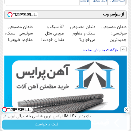
اعتبارسنجی
دیزل ژنراتور
بوکینگ
از سراسر وب
دندان مصنوعی
دندان مصنوعی
🦷 سبک و
دندان مصنوعی
سوئیسی:
سبک و مقاوم
طبیعی مثل
سوئیسی | سبک،
جدیدترین
می‌خوای؟
دندان خودت!
مقاوم، طبیعی!
فناوری اروپا،
پرداخت اقساطی
نصب آسان و
ویزیت
بازگشت به بالای صفحه
سبک و مقاوم |
هم داریم!😍 |
پرداخت اقساطی
رایگان+پرداخت
پرداخت قسطی
📍تهران
💳 📍 تهران
اقساطی😍
بازدید از IM LS7 لوکس ترین شاسی بلند برقی ایران در
باشگاه انقلاب
ثبت درخواست