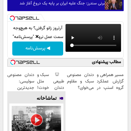
برنی سندرز: جنگ علیه ایران بر پایه یک دروغ آغاز شد
آرتروز زانو گرفتی؟ به هیچ‌وجه
سمت عمل نرو❌ "پرسش‌نامه"
◀ پرسش‌نامه
مطالب پیشنهادی
مسیر همراهی و
دندان مصنوعی
🦷 سبک و
دندان مصنوعی
گزارش عملکرد
سبک و مقاوم
طبیعی مثل
سوئیسی:
گروه اسنپ در
می‌خوای؟
دندان خودت!
جدیدترین
۱۴۰۴
پرداخت
نصب آسان و
فناوری اروپا،
تماشاخانه
اقساطی هم
پرداخت
سبک و مقاوم |
داریم!😍 | 📍
اقساطی 💳 📍
پرداخت قسطی
تهران
تهران