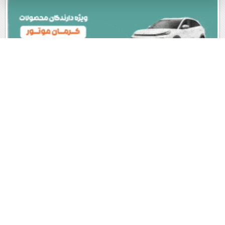
پربیننده های روز
آخرین اخبار
1
گیتار من ؛ عباس مهرپویا (+صدا)
2
محمدباقر خرازی کیست؟روحانی جنجالی با ادعاها و ایده‌های تخیلی