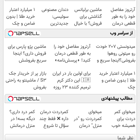
آرتروز مفاصل
ماشین برلیانس
دندان مصنوعی
۱ میلیارد اعتبار
خود را به طور
گذاشتی برای
سوئیسی:
خرید طلا | بدون
قطعی درمان
فروش؟ با خیال
جدیدترین
ضامن و چک
کنید!
راحت بفروش
فناوری اروپا،
از سراسر وب
◗پرسش‌نامه◖
سبک و مقاوم |
پرداخت قسطی
میدونستی 207 خودت
آرتروز مفاصل خود را
ماشین پژو پارس برای
رو میتونی روهوا
به طور قطعی درمان
فروش داری؟ اینجا
بفروشی؟اینجا سریع و
کنید! ◗پرسش‌نامه◖
سریع بفروشش
راحت بفروش
۱ میلیارد اعتبار خرید
برای اولین بار در ایران
بازار پر از خریدار جک
طلا | بدون ضامن و
🇮🇷 این دکتر کرم
S3 / ماشینتو به راحتی
چک
ترمیم کننده 23 روزه
بفروش
ساخت!
مطالب پیشنهادی
میخوای کمر
میخوای
‌کمردردت درمان
کمر درد داری؟
دردت برای
کمردردت رو "در
داره ❌ فقط چند
دیگه بسه! در
همیشه خوب
منزل" درمان
سؤال تا شروع
منزل درمانش
شه؟ ◀
کنی؟ (◂فیلم +
بهبودی فاصله‌
کن
نظر شما
پرسش‌نامه رو پر
◂پرسش‌نامه)
داری!
(◀پرسش‌نامه)