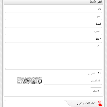
نظر شما
(◀پرسش‌نامه)
کن ▶
◂پرسش‌نامه)
نام
ایمیل
* نظر
* کد امنیتی