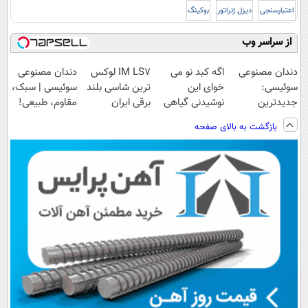
اعتبارسنجی
دیزل ژنراتور
بوکینگ
از سراسر وب
دندان مصنوعی
اگه کبد نو می
IM LS7 لوکس
دندان مصنوعی
سوئیسی:
خوای این
ترین شاسی بلند
سوئیسی | سبک،
جدیدترین
نوشیدنی گیاهی
برقی ایران
مقاوم، طبیعی!
فناوری اروپا،
رو به خودت
ویزیت
بازگشت به بالای صفحه
سبک و مقاوم |
هدیه
رایگان+پرداخت
پرداخت قسطی
بده55%تخفیف
اقساطی😍