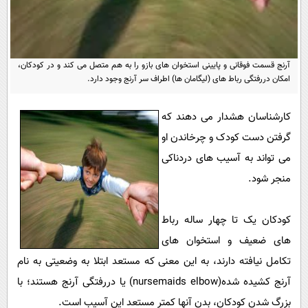
پیامک
سرگرمی
روانشناسی
فناوری
آشپزی
گوناگون
آرنج قسمت فوقانی و پایینی استخوان های بازو را به هم متصل می کند و در کودکان،
امکان دررفتگی رباط های (لیگامان ها) اطراف سر آرنج وجود دارد.
دانلود
حوادث
محیط زیست
کارشناسان هشدار می دهند که
سلامت
گرفتن دست کودک و چرخاندن او
می تواند به آسیب های دردناکی
فرهنگی
منجر شود.
بین الملل
اجتماعی
کودکان یک تا چهار ساله رباط
حیات وحش
های ضعیف و استخوان های
تکامل نیافته دارند، به این معنی که مستعد ابتلا به وضعیتی به نام
سیاست خارجی
آرنج کشیده شده(nursemaids elbow) یا دررفتگی آرنج هستند؛ با
بزرگ شدن کودکان، بدن آنها کمتر مستعد این آسیب است.