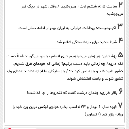
2
ساعت ۸:۱۵ ششم اوت ؛ هیروشیما / وقتی شهر در دیگ قیر
می‌جوشید
3
اکونومیست: پرداخت عوارض به ایران بهتر از ادامه تنش است
4
شرط جدید برای بازنشستگی اعلام شد
5
پزشکیان: هر زمان می‌خواهیم کاری انجام دهیم، می‌گویند فعلاً دست
نگه دارید/ چه زمانی باید دست بزنیم؟ زمانی که خودمان غرق شدیم،
کشور نابود شد و همه ضرر کردند؟ / همسایگان ما اجازه ندادند عده‌ای وارد
کشور شوند و باعث اغتشاش شوند
6
باقر خرازی؛ چندان درشت گفت که تندروها را جا گذاشت!
7
قهوه ساز، 6 لیدار و 523 اسب بخار؛ هواوی لوکس ترین ون خود را
روانه بازار کرد (+تصاویر)