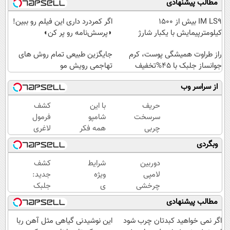
مطالب پیشنهادی
IM LS9 بیش از 1500
اگر کمردرد داری این فیلم رو ببین!
کیلومترپیمایش با یکبار شارژ
◗پرسش‌نامه رو پر کن◖
راز طراوت همیشگی پوست، کرم
جایگزین طبیعی تمام روش های
جوانساز جلبک با 45%تخفیف
تهاجمی رویش مو
از سراسر وب
حریف
با این
کشف
سرسخت
شامپو
فرمول
چربی
همه فکر
لاغری
های
میکنن
اسان
وبگردی
شکم و
انگار مو
توسط
پهلو با
کاشتی!!!!!
متخصصان
دوربین
شرایط
کشف
تخفیف
ایرانی
لامپی
ویژه
جدید:
ویژه ی
چرخشی
ی
جلبک
جام
360
خرید
اسپیرولینا
مطالب پیشنهادی
جهانی
درجه
این
پیری را
فقط
پک
متوقف
اگر نمی خواهید کبدتان چرب شود
این نوشیدنی گیاهی مثل آهن ربا