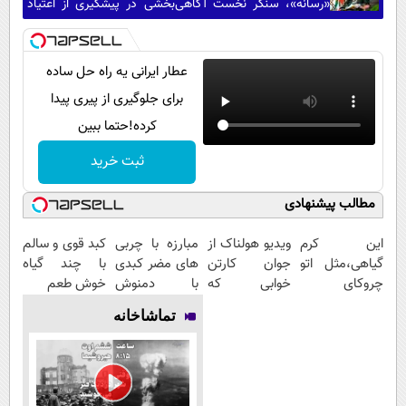
«رسانه»، سنگر نخست آگاهی‌بخشی در پیشگیری از اعتیاد
است
عطار ایرانی یه راه حل ساده
برای جلوگیری از پیری پیدا
کرده!حتما ببین
ثبت خرید
مطالب پیشنهادی
این کرم
ویدیو هولناک از
مبارزه با چربی
کبد قوی و سالم
گیاهی،مثل اتو
جوان کارتن
های مضر کبدی
با چند گیاه
چروکای
خوابی که
با دمنوش
خوش طعم
پوستتوصاف
میلیاردر شد.
گیاهی پاکسازی
تماشاخانه
میکنه!50%تخفیف
آموزش رایگان
کبد(تخفیف تا
امشب)