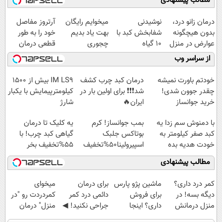
مطالب پیشنهادی
درمان زانو درد،
نوشیدنی
میخوایم رایگان
آرتروز مفاصل
بدون هیچگونه
شفابخش کبد با
بهت یاد بدیم
خود را به طور
عوارض در منزل
10 گیاه
چجوری
قطعی درمان
(◂پرسش‌نامه)
موثر(تخفیف تا
پولدارشی! باور
کنید!
از سراسر وب
امشب)
نداری امتحانش
◗پرسش‌نامه◖
مجانیه
خودتم باورت نمیشه
درمان کبد چرب کشف
IM LS9 بیش از 1500
چقدر جوون شدی!
شد❗❗❗ برای اولین بار در
کیلومترپیمایش با یکبار
خرید جوانساز
ایران🔥
شارژ
اسپیرولینا با تخفیف
(100%گیاهی+تخفیف)
با دمنوش سم زدا یه
بمب جوانساز! کرم
یه کلیک تا درمان
ویژه
کبد صفر کیلومتر به
بوتاکس جلبک
گیاهی کبد چرب! با
خودت هدیه بده
اسپیرولینا50%تخفیف
55%تخفیف بخر
مطالب پیشنهادی
کمر درد داری؟
ماشین پژو پارس
برای درمان
میخوای
دیگه بسه! در
برای فروش
دائمی درد کمر
کمردردت رو "در
منزل درمانش
داری؟ اینجا
جراحی نکنید! ◀
منزل" درمان
کن
سریع بفروشش
پرسش‌نامه رو پر
کنی؟ (◂فیلم +