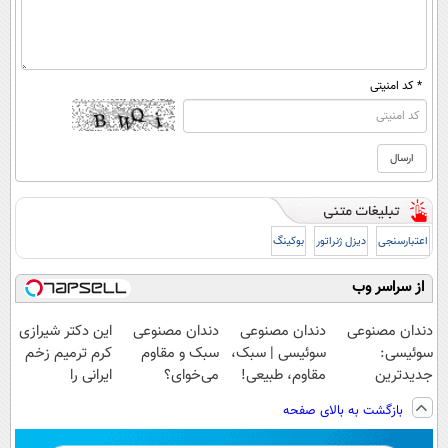
* کد امنیتی
اعتبارسنجی
دیزل ژنراتور
بوکینگ
از سراسر وب
دندان مصنوعی
دندان مصنوعی
دندان مصنوعی
این دکتر شیرازی
سوئیسی:
سوئیسی | سبک،
سبک و مقاوم
کرم ترمیم زخم
جدیدترین
مقاوم، طبیعی!
می‌خوای؟
ایرانی را
فناوری اروپا،
ویزیت
پرداخت اقساطی
ساخت!!!
بازگشت به بالای صفحه
سبک و مقاوم |
رایگان+پرداخت
هم داریم!😍 |
پرداخت قسطی
اقساطی😍
📍تهران