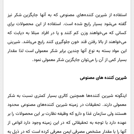
پیامک
سرگرمی
روانشناسی
فناوری
استفاده از شیرین کننده‌های مصنوعی که به آنها جایگزین شکر نیز
گفته می‌شود بسیار رایج شده است. استفاده از این محصولات برای
آشپزی
گوناگون
کسانی که می‌خواهند وزن کم کنند و یا در افراد مبتلا به دیابت که
دانلود
حوادث
می‌خواهند از بالا رفتن قند خون جلوگیری کنند رایج می‌باشد. شیرینی
محیط زیست
این مواد بسته به نوع آنها چندین برابر شکر معمولی است لذا مقدار
سلامت
بسیار کمی از آن را می‌توان جایگزین شکر معمولی نمود.
فرهنگی
شیرین کننده های مصنوعی
بین الملل
اجتماعی
اینگونه شیرین کننده‌ها همچنین کالری بسیار کمتری نسبت به شکر
حیات وحش
معمولی دارند. تحقیقات در زمینه شیرین کننده‌های مصنوعی محدود
هستند ولی سازمان غذا و دارو که وظیفه نظارت بر این محصولات را بر
سیاست خارجی
عهده دارد با توجه به تحقیقاتی که در این زمینه وجود دارد انواعی از
آنها را با مقدار مشخص مصرفی ایمن معرفی کرده است که در ذیل به