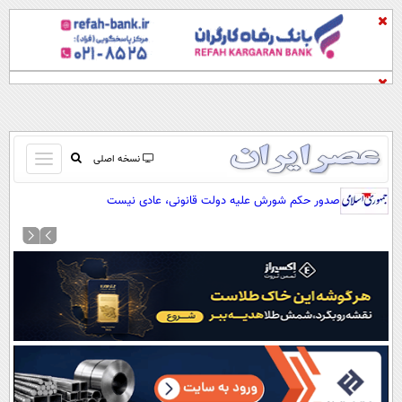
باز
نسخه اصلی
و
صفحه اول
صدور حکم شورش علیه دولت قانونی، عادی نیست
بسته
تماس با ما
کردن
آرشیو
منو
جستجو
نظرسنجی
آب و هوا
اوقات شرعی
پیوند ها
سواد زندگی