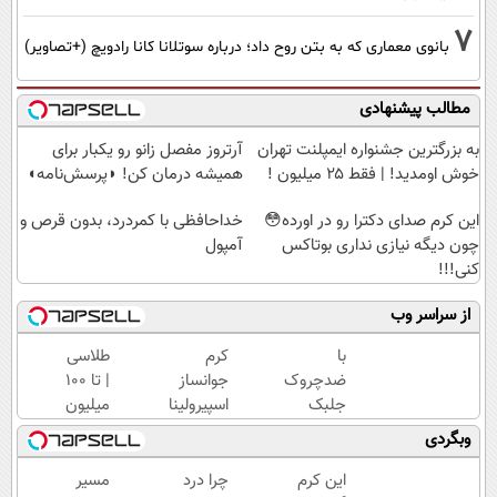
7
بانوی معماری که به بتن روح داد؛ درباره سوتلانا کانا رادویچ (+تصاویر)
مطالب پیشنهادی
به بزرگترین جشنواره ایمپلنت تهران
آرتروز مفصل زانو رو یکبار برای
خوش اومدید! | فقط ۲۵ میلیون !
همیشه درمان کن! ◗پرسش‌نامه◖
این کرم صدای دکترا رو در اورده😳
خداحافظی با کمردرد، بدون قرص و
چون دیگه نیازی نداری بوتاکس
آمپول
کنی!!!
از سراسر وب
با
کرم
طلاسی
ضدچروک
جوانساز
| تا 100
جلبک
اسپیرولینا
میلیون
اسپیرولینا
وام
وبگردی
جوان شو!
آنی
خرید با
خرید
این کرم
چرا درد
مسیر