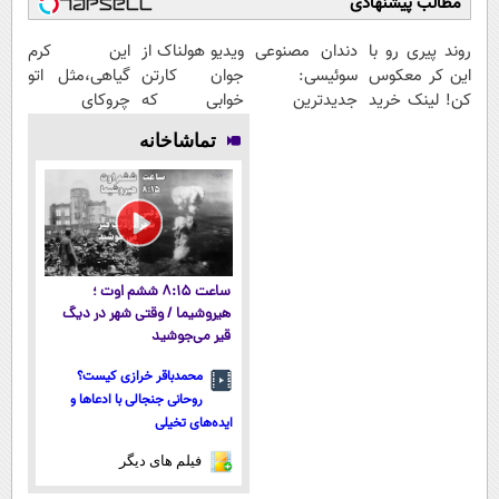
مطالب پیشنهادی
روند پیری رو با
دندان مصنوعی
ویدیو هولناک از
این کرم
این کر معکوس
سوئیسی:
جوان کارتن
گیاهی،مثل اتو
کن! لینک خرید
جدیدترین
خوابی که
چروکای
محصول
فناوری اروپا،
میلیاردر شد.
پوستتوصاف
تماشاخانه
سبک و مقاوم |
آموزش رایگان
میکنه!50%تخفیف
پرداخت قسطی
ساعت ۸:۱۵ ششم اوت ؛
هیروشیما / وقتی شهر در دیگ
قیر می‌جوشید
محمدباقر خرازی کیست؟
روحانی جنجالی با ادعاها و
ایده‌های تخیلی
فیلم های دیگر