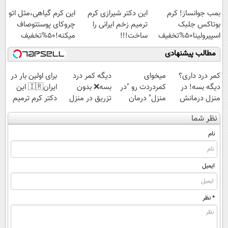
اسپیرولینا با تخفیف
بمب جوانساز! کرم
این دکتر شیرازی کرم
این کرم گیاهی،مثل اتو
ویژه
بوتاکس جلبک
ترمیم زخم ایرانی را
چروکای پوستتوصاف
اسپیرولینا50%تخفیف
ساخت!!!
میکنه!50%تخفیف
مطالب پیشنهادی
کمر درد داری؟
میخوای
دیگه کمر درد
برای اولین بار در
دیگه بسه! در
کمردردت رو "در
بسه❌ بدون
ایران🇮🇷 این
منزل درمانش
منزل" درمان
تزریق در منزل
دکتر کرم ترمیم
کن
کنی؟ (◂فیلم +
درمانش کن✅
کننده 23 روزه
نظر شما
(◀پرسش‌نامه)
◂پرسش‌نامه)
◀پرسش‌نامه پر
ساخت!
کن▶
نام
ایمیل
* نظر