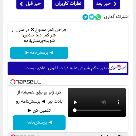
خبر بعد
نظرات کاربران
خبر قبل
اشتراک گذاری :
جراحی کمر ممنوع ❌ در منزل از
شر کمر درد خلاص
شوید◂پرسش‌نامه
◀ پرسش‌نامه ▶
صدور حکم شورش علیه دولت قانونی، عادی نیست
درد زانو رو برای همیشه از
یادت ببر! ◀ پرسش‌نامه رو
تکمیل کن ▶
◀ پرسش‌نامه