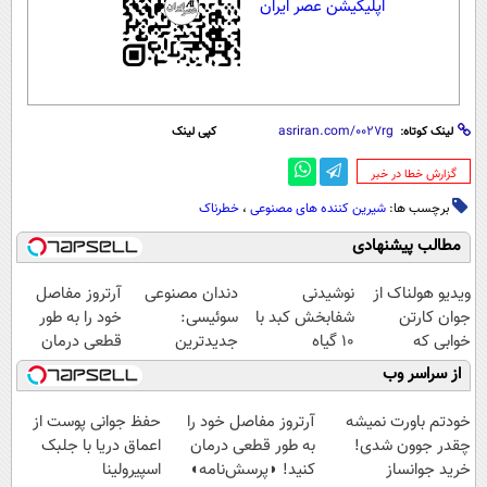
اپلیکیشن عصر ایران
لینک کوتاه:
کپی لینک
‌گزارش خطا در خبر
برچسب ها:
شیرین کننده های مصنوعی
،
خطرناک‌
مطالب پیشنهادی
ویدیو هولناک از
نوشیدنی
دندان مصنوعی
آرتروز مفاصل
جوان کارتن
شفابخش کبد با
سوئیسی:
خود را به طور
خوابی که
10 گیاه
جدیدترین
قطعی درمان
میلیاردر شد.
موثر(تخفیف تا
فناوری اروپا،
کنید!
از سراسر وب
آموزش رایگان
امشب)
سبک و مقاوم |
◗پرسش‌نامه◖
پرداخت قسطی
خودتم باورت نمیشه
آرتروز مفاصل خود را
حفظ جوانی پوست از
چقدر جوون شدی!
به طور قطعی درمان
اعماق دریا با جلبک
خرید جوانساز
کنید! ◗پرسش‌نامه◖
اسپیرولینا