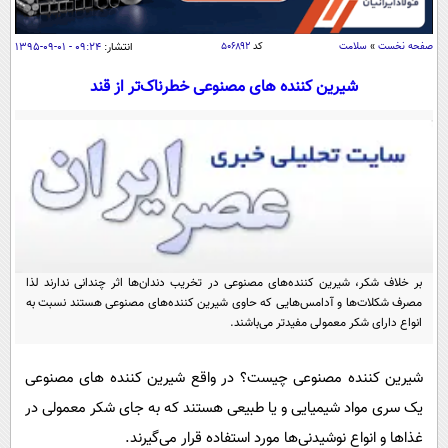
سیاسی
اقتصاد
صفحه نخست
»
سلامت
کد
۵۰۶۸۹۲
انتشار:
۰۹:۲۴ - ۰۱-۰۹-۱۳۹۵
جامعه
اقتصادی
شیرین کننده های مصنوعی خطرناک‌تر از قند
ورزشی
اجتماعی
خودرو
بین الملل
حوادث
فرهنگ و هنر
سیاست خارجی
سلامت
علم و دانش
یک برش دانایی
قرآن
فناوری و It
محیط زیست
گوناگون
علمی
بر خلاف شکر، شیرین‌ کننده‌‌های مصنوعی در تخریب دندان‌ها اثر چندانی ندارند لذا
سفر و تفریح
مصرف شکلات‌ها و آدامس‌هایی که حاوی شیرین کننده‌های مصنوعی هستند نسبت به
فیلم
سرگرمی
اخبار کریپتو
انواع دارای شکر معمولی مفید‌تر می‌‌باشند.
عصر ایران 2
اقتصاد
باشگاه مغز
شیرین کننده مصنوعی چیست؟ در واقع شیرین کننده های مصنوعی
آموزش زبان
خواندنی ها و دیدنی ها
ورزش
مجله تصویری سلاح
یک سری مواد شیمیایی و یا طبیعی هستند که به جای شکر معمولی در
داستان کوتاه
سیاست
غذاها و انواع نوشیدنی‌ها مورد استفاده قرار می‌گیرند.