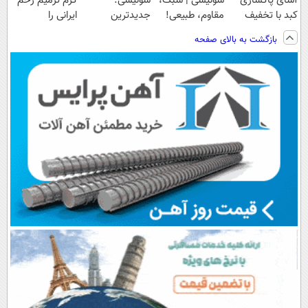
آسای پاکسازی
سوئیسی | سبک،
سوئیسی:
کرم ترمیم زخم
کبد با تخفیف
مقاوم، طبیعی!
جدیدترین
ایرانی را
ویژه
ویزیت
فناوری اروپا،
ساخت!!!
بازگشت به بالای صفحه
رایگان+پرداخت
سبک و مقاوم |
اقساطی😍
پرداخت قسطی