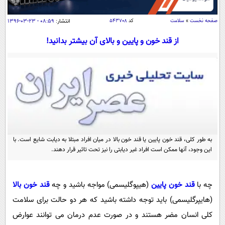
سیاسی
اقتصاد
صفحه نخست
»
سلامت
کد
۵۴۳۷۰۸
انتشار:
۰۸:۵۹ - ۲۳-۰۳-۱۳۹۶
جامعه
اقتصادی
از قند خون و پایین و بالای آن بیشتر بدانید!
ورزشی
اجتماعی
خودرو
بین الملل
حوادث
فرهنگ و هنر
سیاست خارجی
سلامت
علم و دانش
یک برش دانایی
قرآن
فناوری و It
محیط زیست
گوناگون
به طور کلی، قند خون پایین یا قند خون بالا در میان افراد مبتلا به دیابت شایع است. با
علمی
سفر و تفریح
این وجود، آنها ممکن است افراد غیر دیابتی را نیز تحت تاثیر قرار دهند.
فیلم
سرگرمی
اخبار کریپتو
عصر ایران 2
اقتصاد
باشگاه مغز
چه با
قند خون پایین
(هیپوگلیسمی) مواجه باشید و چه
قند خون بالا
آموزش زبان
خواندنی ها و دیدنی ها
ورزش
مجله تصویری سلاح
(هایپرگلیسمی) باید توجه داشته باشید که هر دو حالت برای سلامت
داستان کوتاه
سیاست
کلی انسان مضر هستند و در صورت عدم درمان می توانند عوارض