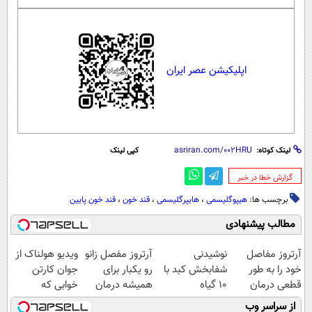
اپلیکیشن عصر ایران
لینک کوتاه:
کپی لینک
‌گزارش خطا در خبر
برچسب ها:
هیپوگلیسمی
،
هایپرگلیسمی
،
قند خون
،
قند خون پایین
مطالب پیشنهادی
آرتروز مفاصل
نوشیدنی
آرتروز مفصل زانو
ویدیو هولناک از
خود را به طور
شفابخش کبد با
رو یکبار برای
جوان کارتن
قطعی درمان
10 گیاه
همیشه درمان
خوابی که
کنید!
موثر(تخفیف تا
کن!
میلیاردر شد.
از سراسر وب