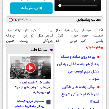
◀ پرسش‌نامه
مطالب پیشنهادی
اگه میخوای
ویدیو هولناک از
این کرم
تنها ترفند موثر
همیشه جوون
جوان کارتن
گیاهی،مثل اتو
رفع چروک
باشی کرم
خوابی که
چروکای
پوست، همین
جوانساز جلبک
میلیاردر شد.
پوستتوصاف
کرم آلمانیه
بیشتر بخوانید:
تماشاخانه
مخصوص توعه
آموزش رایگان
میکنه!50%تخفیف
(45% تخفیف)
پیاده روی ساده و سبک
بعد از هر وعده غذایی به این
دلایل مهم توصیه می
شود...
ساعت ۸:۱۵ ششم اوت ؛
توالی وعده های غذایی:
هیروشیما / وقتی شهر در دیگ
قیر می‌جوشید
اول با کدام خوراکی شروع
کنیم؟!
محمدباقر خرازی کیست؟
روحانی جنجالی با ادعاها و