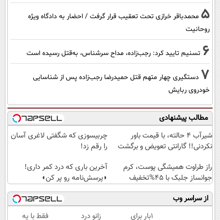
5
محمدباقر خرازی تحت تعقیب قرار گرفت / احضار به دادگاه ویژه
روحانیت
6
تسنیم تایید کرد: رجب‌زاده، مداح سرشناس، به‌قتل رسیده است
7
دستگیری چهار متهم قتل حمیدرضا رجب‌زاده پس از شناسایی
خودروی ربایش
مطالب پیشنهادی
شیر‌آب ۴ حالته، با قیمت باور
چربیسوزی که شگفتی لاغری آسان
نکردنی!! گارانتی تعویض و برگشت
را رقم زد!
راز طراوت همیشگی پوست، کرم
آخرین باری که درد کمر داری!
جوانساز جلبک با 45%تخفیف
◗پرسش‌نامه رو پر کن◖
از سراسر وب
1بار برای
زانو درد
فقط با یه