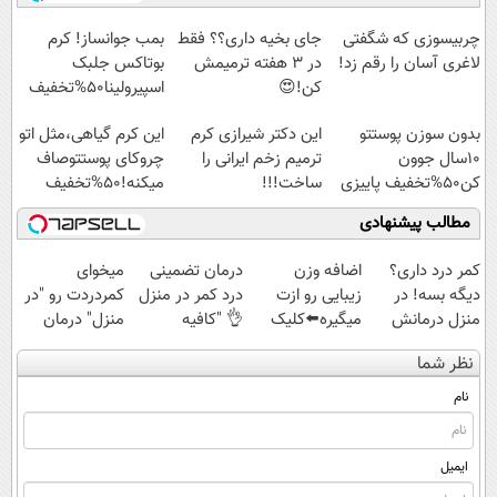
◗پرسش‌نامه◖
امشب)
◗پرسش‌نامه◖
آموزش رایگان
چربیسوزی که شگفتی
جای بخیه داری؟؟ فقط
بمب جوانساز! کرم
لاغری آسان را رقم زد!
در 3 هفته ترمیمش
بوتاکس جلبک
کن!😍
اسپیرولینا50%تخفیف
بدون سوزن پوستتو
این دکتر شیرازی کرم
این کرم گیاهی،مثل اتو
10سال جوون
ترمیم زخم ایرانی را
چروکای پوستتوصاف
کن50%تخفیف پاییزی
ساخت!!!
میکنه!50%تخفیف
مطالب پیشنهادی
کمر درد داری؟
اضافه وزن
درمان تضمینی
میخوای
دیگه بسه! در
زیبایی رو ازت
درد کمر در منزل
کمردردت رو "در
منزل درمانش
میگیره⬅️کلیک
👌 "کافیه
منزل" درمان
کن
کن و بدون رژیم
پرسش‌نامه رو پر
کنی؟ (◂فیلم +
نظر شما
(◀پرسش‌نامه)
و ورزش لاغر شو
کنی"
◂پرسش‌نامه)
نام
ایمیل