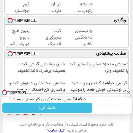
همیشه
درمان
کرم
زانودردت
داره…
جوانساز،
رودرمان کن!
چرا
پیری رو از
وبگردی
(تکنولوژی
هنوز
خودت دور
آلمان)
داری
کن(تخفیف50%)
چربیسوزی
کیت
بدون هیچ
◂پرسشنامه▸
بهش
که شگفتی
پنچرگیری
دارو و
ظلم
لاغری
لاستیک
عوارضی کمر
می‌کنی؟
آسان را
خودرو
دردت رو
مطالب پیشنهادی
رقم زد!
(قیمت
درمان کن!
باورنکردنی)
(پرسش‌نامه)
دمنوش معجزه آسای پاکسازی کبد
با این نوشیدنی گیاهی کبدت
با تخفیف ویژه
همیشه پرقدرته55%تخفیف
اگر نمی خواهید کبدتان چرب شود
نجاتش بده! با این دمنوش کبدتو
این نوشیدنی خوش طعم را بنوشید
پاکسازی کن+ضمانت مرجوعی
دیگه انگلیسی صحبت کردن کار سختی نیست !!
صفحه اول
فیلم
عصر ایران۲
درباره عصرایران
تماس با ما
آرشیو
جستجو
کلیک کن!
پیوندها
نظرسنجی
آب و هوا
اوقات شرعی
سواد زندگی
كليه حقوق محفوظ است، استفاده از مطالب با ذكر منبع بلامانع است.
طراحی و تولید:
"ایران سامانه"