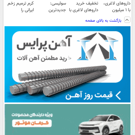
داروهای لاغری،
تخفیف خرید
سوئیسی:
کرم ترمیم زخم
با ۱ میلیون
داروهای لاغری با
جدیدترین
ایرانی را
تخفیف و ارسال
ارسال از
فناوری اروپا،
ساخت!!!
بازگشت به بالای صفحه
از داروخانه‌
داروخانه و پک
سبک و مقاوم |
یخ!
پرداخت قسطی