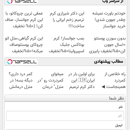
از سراسر وب
آموزش رایگان
امشب)
◗پرسش‌نامه◖
سبک و مقاوم |
پرداخت قسطی
خودتم باورت نمیشه
این دکتر شیرازی کرم
عمقی ترین چروکاتو، با
چقدر جوون شدی!
ترمیم زخم ایرانی را
این کرم جوانساز، صاف
خرید جوانساز
ساخت!!!
کن! (50% تخفیف
اسپیرولینا با تخفیف
سفارش فوری)
بدون سوزن پوستتو
بمب جوانساز! کرم
این کرم گیاهی،مثل اتو
ویژه
10سال جوون
بوتاکس جلبک
چروکای پوستتوصاف
کن50%تخفیف پاییزی
اسپیرولینا50%تخفیف
میکنه!50%تخفیف
مطالب پیشنهادی
‌راه خلاصی از
برای اولین بار در
میخوای
کمر درد داری؟
کمردرد
ایران🇮🇷 این
کمردردت رو "در
دیگه بسه! در
همینجاست ◀
دکتر کرم ترمیم
منزل" درمان
منزل درمانش
فقط کافیه فرم
کننده 23 روزه
کنی؟ (◂فیلم +
کن
نظر شما
رو پر کنی!
ساخت!
◂پرسش‌نامه)
(◀پرسش‌نامه)
نام
ایمیل