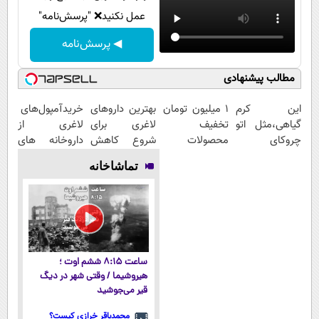
عمل نکنید❌ "پرسش‌نامه"
◀ پرسش‌نامه
مطالب پیشنهادی
این کرم
۱ میلیون تومان
بهترین داروهای
خریدآمپول‌های
گیاهی،مثل اتو
تخفیف
لاغری برای
لاغری از
چروکای
محصولات
شروع کاهش
داروخانه های
پوستتوصاف
لاغری؛ یک قدم
وزن، ارسال از
اطرافت، ارسال
تماشاخانه
میکنه!50%تخفیف
نزدیک‌تر به
داروخانه های
فوری همراه با
شروع کاهش
نزدیکت!
پک یخ!
وزن
ساعت ۸:۱۵ ششم اوت ؛
هیروشیما / وقتی شهر در دیگ
قیر می‌جوشید
محمدباقر خرازی کیست؟