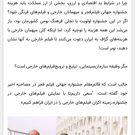
پیامک
چرا در شرایط بد اقتصادی‌ و ارزی، بخشی از ارز مملکت‌‌ باید هزینه
سرگرمی
جشنواره جهانی فیلم‌فجر و میهمانان خارجی‌ و فیلم‌‌های فرنگی شود؟
روانشناسی
فناوری
اگر در این‌ جشنواره اولویت با تجلی فرهنگ بومی کشورمان‌ بود، باز
آشپزی
گوناگون
می‌شد این‌ همه هزینه را توجیه کرد، اما اینکه کلی میهمان‌ خارجی با
دانلود
حوادث
هزینه‌های گزاف به ایران دعوت می‌کنند تا فیلم خارجی به آنها نشان
محیط زیست
دهند، نوبر است!
سلامت
مگر وظیفه سازمان‌سینمایی، تبلیغ و ترویج‌فیلم‌های خارجی است؟
فرهنگی
بین الملل
جالب است که قائم‌مقام جشنواره جهانی فیلم ‌فجر در مصاحبه اخیر
اجتماعی
خود گفته است: "سعی داریم‌تا با نمایش فیلم‌های خارجی در
جشنواره،زمینه اکران فیلم‌‌‌های خارجی را در ایران فراهم کنیم»
حیات وحش
سیاست خارجی