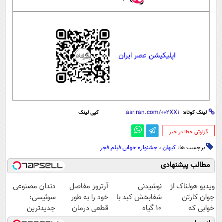
اپلیکیشن عصر ایران
لینک کوتاه:
کپی لینک
‌گزارش خطا در خبر
برچسب ها:
کیهان
،
جشنواره جهانی فیلم فجر
مطالب پیشنهادی
ویدیو هولناک از
نوشیدنی
آرتروز مفاصل
دندان مصنوعی
جوان کارتن
شفابخش کبد با
خود را به طور
سوئیسی:
خوابی که
10 گیاه
قطعی درمان
جدیدترین
میلیاردر شد.
موثر(تخفیف تا
کنید!
فناوری اروپا،