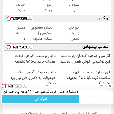
نشده با
رفع
جدید:
کرم
چروکی
جلبک
ضدچروک
که
اسپیرولینا
وبگردی
جلبک
مجوز
پیری را
پوستتو
رسمی
متوقف
چرا درد
دندان مصنوعی
مسیر
صاف و
وزارت
می
زانو را
سوئیسی |
همراهی
آینه ای
بهداشت
کند50%تخفیف
تحمل
سبک، مقاوم،
و
کن!
دارد
می‌کنی؟
طبیعی! ویزیت
گزارش
مطالب پیشنهادی
خیلی
رایگان+پرداخت
عملکرد
ساده
اقساطی😍
گروه
اگر نمی خواهید کبدتان چرب شود
با این نوشیدنی گیاهی کبدت
درمنزل
اسنپ
این نوشیدنی خوش طعم را بنوشید
همیشه پرقدرته55%تخفیف
درمانش
در
کن
این دمنوش سم زدا، قهرمان
۱۴۰۴
با این دمنوش گیاهی دیگه
سلامت کبده.(با 55% تخفیف
هیچوقت به دکتر و دارو نیاز پیدا
بخرش)
نمیکنی
۱ میلیارد اعتبار خرید قسطی طلا | ۱۸ ماهه پرداخت کن
صفحه اول
فیلم
عصر ایران۲
درباره عصرایران
تماس با ما
آرشیو
جستجو
کلیک کن!
پیوندها
نظرسنجی
آب و هوا
اوقات شرعی
سواد زندگی
كليه حقوق محفوظ است، استفاده از مطالب با ذكر منبع بلامانع است.