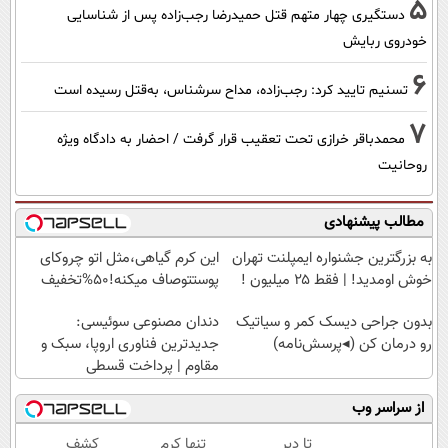
5
دستگیری چهار متهم قتل حمیدرضا رجب‌زاده پس از شناسایی
خودروی ربایش
6
تسنیم تایید کرد: رجب‌زاده، مداح سرشناس، به‌قتل رسیده است
7
محمدباقر خرازی تحت تعقیب قرار گرفت / احضار به دادگاه ویژه
روحانیت
مطالب پیشنهادی
به بزرگترین جشنواره ایمپلنت تهران
این کرم گیاهی،مثل اتو چروکای
خوش اومدید! | فقط ۲۵ میلیون !
پوستتوصاف میکنه!50%تخفیف
بدون جراحی دیسک کمر و سیاتیک
دندان مصنوعی سوئیسی:
رو درمان کن (◂پرسش‌نامه)
جدیدترین فناوری اروپا، سبک و
مقاوم | پرداخت قسطی
از سراسر وب
تا دیر
تنها کرم
کشف