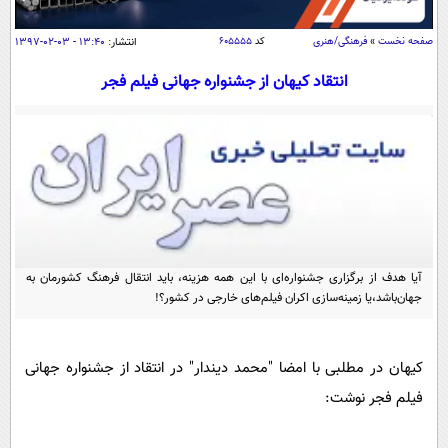
سیاسی
اقتصاد
صفحه نخست
»
فرهنگی/هنری
کد
۶۰۵۵۵۵
انتشار:
۱۳:۴۰ - ۰۳-۰۲-۱۳۹۷
جامعه
اقتصادی
انتقاد کیهان از جشنواره جهانی فیلم فجر
ورزشی
اجتماعی
خودرو
بین الملل
حوادث
فرهنگ و هنر
سیاست خارجی
سلامت
علم و دانش
یک برش دانایی
قرآن
فناوری و It
محیط زیست
گوناگون
آیا هدف از برگزاری جشنواره‌ای با این همه هزینه، باید انتقال فرهنگ‌ کشورمان به
علمی
سفر و تفریح
جهان‌باشد،یا زمینه‌سازی اکران فیلم‌های خارجی در کشور؟!
فیلم
سرگرمی
اخبار کریپتو
عصر ایران 2
اقتصاد
باشگاه مغز
کیهان در مطلبی با امضا "محمد دیندار" در انتقاد از جشنواره جهانی
آموزش زبان
خواندنی ها و دیدنی ها
ورزش
مجله تصویری سلاح
فیلم فجر نوشت:
داستان کوتاه
سیاست