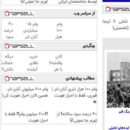
توسط متخصصان ایرانی
تورم جا نمونی😲
از سراسر وب
نکش‼️ اینجا
وام
وام 15
40
(تضمینی)
100
میلیاردی
درصد
هزار
آبان تتر
سود
تتری
| فوری،
سالانه❗
وبگردی
آبان
فقط با
از تورم
تتر |
احراز
جا
الان
خرید
دیگه
فوری،
هویت
نمونی
وقتشه‼️
طلای
خجالت
فقط
😲
با هر
آبشده
نکش‼️
با
وضعیت
حتی با
اینجا
مطالب پیشنهادی
احراز
بانک
۱۰۰هزارتومان
قسطی
هویت
مو،
مو بکار
وام 100 هزار تتری آبان تتر |
وام 200 میلیونی آبان تتر.
🔥
موی
(تضمینی
فوری، فقط با احراز هویت
همین الان احراز هویت کن!
طبیعی
🔥
بکار!
 دیگ قیر
40 درصد سود سالانه❗ از
❗❗200 میلیون وام❗❗ فقط با
تورم جا نمونی😲
احراز هویت
ایده‌های تخیلی