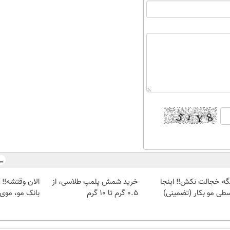
گه خجالت نکش‼️ اینجا
خرید شمش پلمپ طلاسی، از
الان وقتشه‼️
طی مو بکار (تضمینی)
۰.۵ گرم تا ۱۰ گرم
بانک مو، موی 