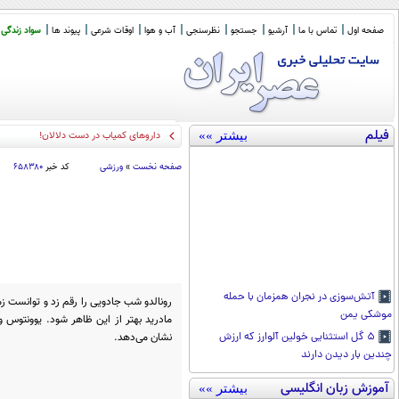
صفحه اول
تماس با ما
آرشیو
جستجو
نظرسنجی
آب و هوا
اوقات شرعی
پیوند ها
سواد زندگی
فیلم
بیشتر »»
تاسیس ناتو اس
_
صفحه نخست
»
ورزشی
کد خبر
۶۵۸۳۸۰
آتش‌سوزی در نجران همزمان با حمله
رونالدو شب جادویی را رقم زد و توانست زم
موشکی یمن
مادرید بهتر از این ظاهر شود. یوونتوس و 
نشان می‌دهد.
۵ گل استثنایی خولین آلوارز که ارزش
چندین بار دیدن دارند
آموزش زبان انگلیسی
بیشتر »»