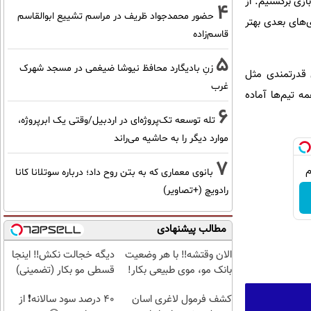
ازی برگشتیم. از
4
حضور محمدجواد ظریف در مراسم تشییع ابوالقاسم
ی‌های بعدی بهتر
قاسم‌زاده
5
زنِ بادیگارد محافظ نیوشا ضیغمی در مسجد شهرک
 قدرتمندی مثل
غرب
ه تیم‌ها آماده
6
تله توسعه تک‌پروژه‌ای در اردبیل/وقتی یک ابرپروژه،
موارد دیگر را به حاشیه می‌راند
7
بانوی معماری که به بتن روح داد؛ درباره سوتلانا کانا
رادویچ (+تصاویر)
مطالب پیشنهادی
الان وقتشه‼️ با هر وضعیت
دیگه خجالت نکش‼️ اینجا
بانک مو، موی طبیعی بکار!
قسطی مو بکار (تضمینی)
کشف فرمول لاغری اسان
40 درصد سود سالانه❗ از