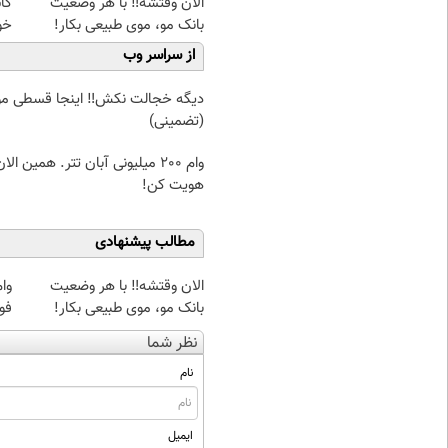
الان وقتشه‼️ با هر وضعیت
کا
بانک مو، موی طبیعی بکار!
خو
از سراسر وب
دیگه خجالت نکش‼️ اینجا قسطی مو 
(تضمینی)
وام 200 میلیونی آبان تتر. همین الا
هویت کن!
مطالب پیشنهادی
الان وقتشه‼️ با هر وضعیت
بانک مو، موی طبیعی بکار!
فو
نظر شما
نام
ایمیل