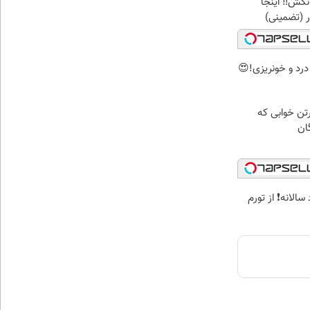
کش‼️ اینجا
 (تضمینی)
رد و خونریزی!😍
رتن خوابی که
ان
 سالانه❗ از تورم