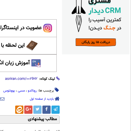
عضویت در اینستاگرام
این لحظه با
آموزش زبان ان
لینک کوتاه:
برچسب ها:
رونالدو
،
مسی
،
یوونتوس
بازدید از صفحه اول
مطالب پیشنهادی