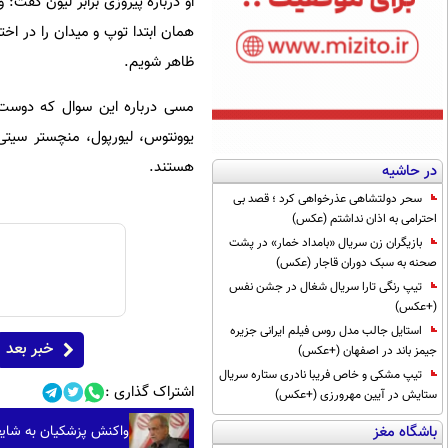
او درباره پیروزی برابر لیون گفت:
همان ابتدا توپ و میدان را در اخت
ظاهر شویم.
مسی درباره این سوال که دوست 
یوونتوس، لیورپول، منچستر سیتی 
هستند.
در حاشیه
سحر دولتشاهی عذرخواهی کرد ؛ قصد بی
احترامی به اذان نداشتم (عکس)
بازیگران زن سریال «بامداد خمار» در پشت
صحنه به سبک دوران قاجار (عکس)
تیپ رنگی تارا سریال شغال در جشن نفس
(+عکس)
استایل جالب مدل روس فیلم ایرانی جزیره
خبر بعد
جیمز باند در اصفهان (+عکس)
تیپ مشکی و خاص فریبا نادری ستاره سریال
اشتراک گذاری :
ستایش در آیین مهرورزی (+عکس)
واکنش پزشکیان به شایع
باشگاه مغز