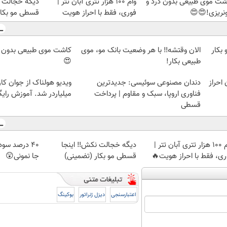
شت موی طبیعی بدون درد و
وام 100 هزار تتری آبان تتر |
دیگه خجالت ن
نریزی!😍😍
فوری، فقط با احراز هویت
قسطی مو بکار
بکار
الان وقتشه‼️ با هر وضعیت بانک مو، موی
کاشت موی طبیعی بدون د
طبیعی بکار!
😍
ن احراز
دندان مصنوعی سوئیسی: جدیدترین
ویدیو هولناک از جوان کا
فناوری اروپا، سبک و مقاوم | پرداخت
میلیاردر شد. آموزش رایگ
قسطی
وام 100 هزار تتری آبان تتر |
دیگه خجالت نکش‼️ اینجا
40 درصد سود
ری، فقط با احراز هویت🔥
قسطی مو بکار (تضمینی)
جا نمونی😲
اعتبارسنجی
دیزل ژنراتور
بوکینگ