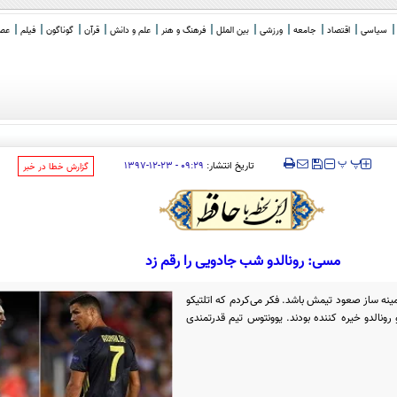
سیاسی
اقتصاد
جامعه
ورزشی
بین الملل
فرهنگ و هنر
علم و دانش
قرآن
گوناگون
فیلم
عصر 
‍‍‍ پ
پ
تاریخ انتشار:
۰۹:۲۹ - ۲۳-۱۲-۱۳۹۷
‌گزارش خطا در خبر
مسی: رونالدو شب جادویی را رقم زد
ینه ساز صعود تیمش باشد. فکر می‌کردم که اتلتیکو
رونالدو خیره کننده بودند. یوونتوس تیم قدرتمندی