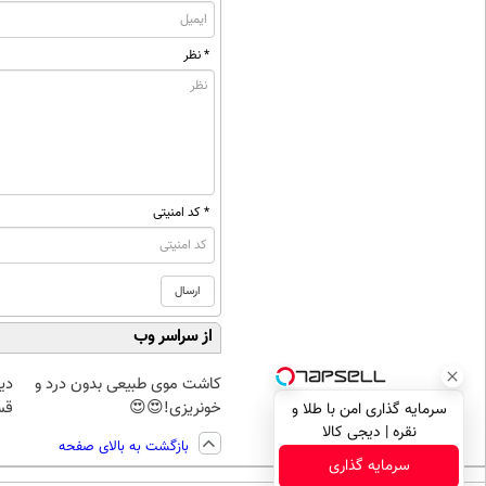
* نظر
* کد امنیتی
از سراسر وب
کاشت موی طبیعی بدون درد و
دی
خونریزی!😍😍
قس
سرمایه گذاری امن با طلا و
نقره | دیجی کالا
بازگشت به بالای صفحه
سرمایه گذاری