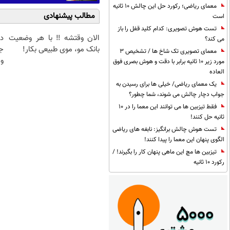
معمای ریاضی؛ رکورد حل این چالش 10 ثانیه
مطالب پیشنهادی
است
تست هوش تصویری: کدام کلید قفل را باز
الان وقتشه‼️ با هر وضعیت
د
می کند؟
بانک مو، موی طبیعی بکار!
ج
معمای تصویری تک شاخ ها / تشخیص 3
و 
مورد زیر 10 ثانیه برابر با دقت و هوش بصری فوق
العاده
یک معمای ریاضی/ خیلی ها برای رسیدن به
جواب دچار چالش می شوند، شما چطور؟
فقط تیزبین ها می توانند این معما را در 10
ثانیه حل کنند!
تست هوش چالش برانگیز: نابغه های ریاضی
الگوی پنهان این معما را پیدا کنند!
تیزبین ها مچ این ماهی پنهان کار را بگیرند! /
رکورد 10 ثانیه