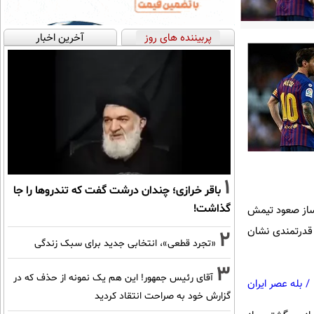
پربیننده های روز
آخرین اخبار
1
باقر خرازی؛ چندان درشت گفت که تندروها را جا
گذاشت!
 ساز صعود تیمش
م قدرتمندی نشان
2
«تجرد قطعی»، انتخابی جدید برای سبک زندگی
3
آقای رئیس جمهور! این هم یک نمونه از حذف که در
/
بله عصر ایران
گزارش خود به صراحت انتقاد کردید