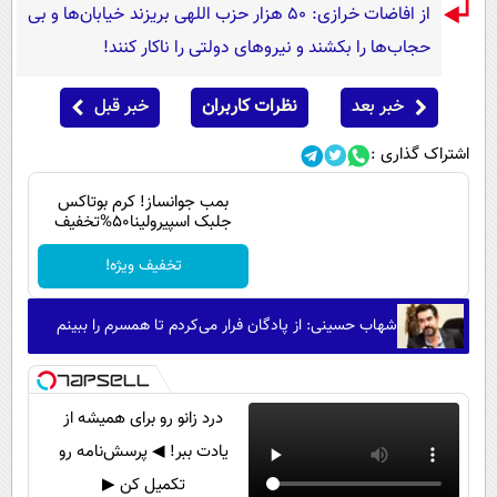
از افاضات خرازی: ۵۰ هزار حزب اللهی بریزند خیابان‌ها و بی
حجاب‌ها را بکشند و نیرو‌های دولتی را ناکار کنند!
خبر بعد
نظرات کاربران
خبر قبل
اشتراک گذاری :
بمب جوانساز! کرم بوتاکس
جلبک اسپیرولینا50%تخفیف
تخفیف ویژه!
شهاب حسینی: از پادگان فرار می‌کردم تا همسرم را ببینم
درد زانو رو برای همیشه از
یادت ببر! ◀ پرسش‌نامه رو
تکمیل کن ▶