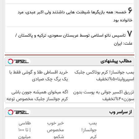
6
خمسه: همه بازیگرها شیطنت هایی داشتند ولی اکبر عبدی، مرد
خانواده بود
7
تاسیس ناتو اسلامی توسط عربستان سعودی، ترکیه و پاکستان /
علت: ایران
مطالب پیشنهادی
بمب جوانساز! کرم بوتاکس جلبک
خرید اقساطی طلا و گوشی فقط با
اسپیرولینا50%تخفیف
یک برگ چک صیادی
تزریق اکسیر جوانی به پوست بدون
اگه میخوای همیشه جوون باشی
سوزن40%تخفیف
کرم جوانساز جلبک مخصوص توعه
از سراسر وب
بمب
خبر خوب
طلاسی
جوانساز!
مخصوص
| تا 100
کرم
شکمو
میلیون