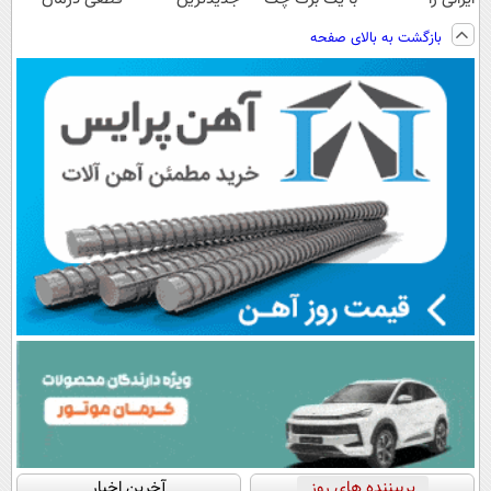
ساخت!!!
صیادی
فناوری اروپا،
کنید!
بازگشت به بالای صفحه
سبک و مقاوم |
◗پرسش‌نامه◖
پرداخت قسطی
پربیننده های روز
آخرین اخبار