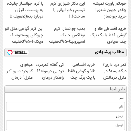
خودتم باورت نمیشه
این دکتر شیرازی کرم
با کرم جوانساز جلبک،
چقدر جوون شدی!
ترمیم زخم ایرانی را
به پوستت، انرژی
خرید جوانساز
ساخت!!!
دوباره بده(تخفیف تا
اسپیرولینا با تخفیف
امشب)
خرید اقساطی طلا و
بمب جوانساز! کرم
این کرم گیاهی،مثل اتو
ویژه
گوشی فقط با یک برگ
بوتاکس جلبک
چروکای پوستتوصاف
چک صیادی
اسپیرولینا50%تخفیف
میکنه!50%تخفیف
مطالب پیشنهادی
کمر درد داری؟
خرید اقساطی
کی گفته کمردرد،
میخوای
دیگه بسه! در
طلا و گوشی فقط
درد بی درمونه؟❗
کمردردت رو "در
منزل درمانش
با یک برگ چک
راهکار درمان
منزل" درمان
کن
صیادی
+پرسشنامه
کنی؟ (◂فیلم +
نظر شما
(◀پرسش‌نامه)
◂پرسش‌نامه)
نام
ایمیل