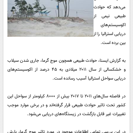
پیامک
سرگرمی
می‌دهد که حوادث
روانشناسی
فناوری
طبیعی نیمی از
آشپزی
اکوسیستم‌های
گوناگون
دریایی استرالیا را از
دانلود
حوادث
بین برده است.
محیط زیست
سلامت
به گزارش ایسنا، حوادث طبیعی همچون موج گرما، جاری شدن سیلاب
فرهنگی
و خشکسالی از سال ۲۰۱۱ میلادی به ۴۵ درصد از اکوسیستم‌های
دریایی سواحل استرالیا آسیب رسانده است.
بین الملل
اجتماعی
در فاصله سال‌های ۲۰۱۱ تا ۲۰۱۷ بیش از ۸۰۰۰ کیلومتر از سواحل این
حیات وحش
کشور تحت تاثیر حوادث طبیعی قرار گرفته‌اند و در برخی موارد موجب
سیاست خارجی
تغییرات غیر قابل بازگشت در زیستگاه‌های دریایی می‌شود.
در این بررسی تمامی اطلاعات موجود در مورد تاثیر موج گرما، بارش