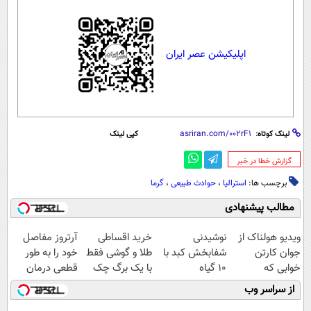
اپلیکیشن عصر ایران
لینک کوتاه:
کپی لینک
‌گزارش خطا در خبر
برچسب ها:
استرالیا
،
حوادث طبیعی
،
گرما
مطالب پیشنهادی
ویدیو هولناک از
نوشیدنی
خرید اقساطی
آرتروز مفاصل
جوان کارتن
شفابخش کبد با
طلا و گوشی فقط
خود را به طور
خوابی که
10 گیاه
با یک برگ چک
قطعی درمان
میلیاردر شد.
موثر(تخفیف تا
صیادی
کنید!
از سراسر وب
آموزش رایگان
امشب)
◗پرسش‌نامه◖