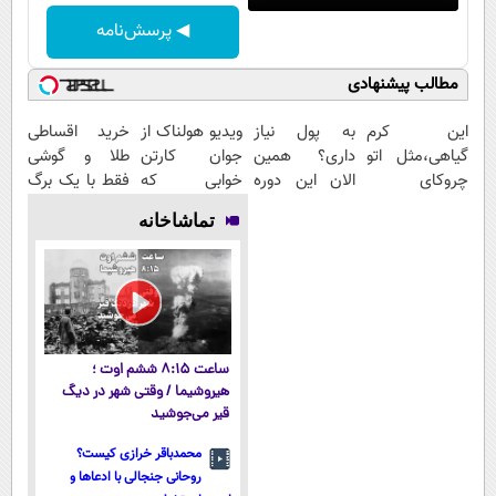
◀ پرسش‌نامه
مطالب پیشنهادی
این کرم
به پول نیاز
ویدیو هولناک از
خرید اقساطی
گیاهی،مثل اتو
داری؟ همین
جوان کارتن
طلا و گوشی
چروکای
الان این دوره
خوابی که
فقط با یک برگ
پوستتوصاف
رایگان رو شرکت
میلیاردر شد.
چک صیادی
تماشاخانه
میکنه!50%تخفیف
کن تا دیر
آموزش رایگان
نشده!
ساعت ۸:۱۵ ششم اوت ؛
هیروشیما / وقتی شهر در دیگ
قیر می‌جوشید
محمدباقر خرازی کیست؟
روحانی جنجالی با ادعاها و