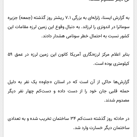
پیامک
سرگرمی
روانشناسی
فناوری
به گزارش ایسنا، زلزله‌ای به بزرگی ۷.۱ ریشتر روز گذشته (جمعه) جزیره
آشپزی
گوناگون
سوماترا در اندونزی را لرزاند. به دنبال وقوع این زمین لرزه مقامات این
کشور نسبت به احتمال خطر سونامی هشدار دادند.
دانلود
حوادث
محیط زیست
بنابر اعلام مرکز لرزه‌نگاری آمریکا کانون این زمین لرزه در عمق ۵۹
سلامت
کیلومتری بوده است.
فرهنگی
گزارش‌ها حاکی از آن است که در استان «جاوه» یک نفر به دلیل
بین الملل
حمله قلبی جان خود را از دست داده و دست‌کم چهار نفر دیگر
اجتماعی
مصدوم شدند.
حیات وحش
سیاست خارجی
در حادثه روز گذشته دست‌کم ۳۴ ساختمان تخریب شده و به تعدادی
ساختمان دیگر خسارت وارد شد.