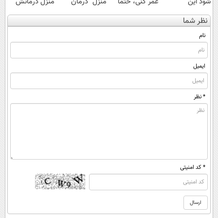
شود این
عمر کنی، حتما
منزل" درمان
منزل درمانش
نوشیدنی خوش
این دمنوش رو
کنی؟ (◂فیلم +
کن
نظر شما
طعم را بنوشید
بخر!
◂پرسش‌نامه)
(◀پرسش‌نامه)
نام
ایمیل
* نظر
* کد امنیتی