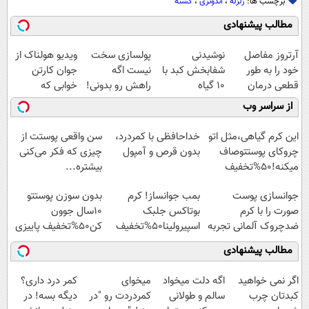
برچسب ها:
زلزله
،
اندونزی
،
کشته
مطالب پیشنهادی
آرتروز مفاصل
نوشیدنی
پولسازی سخت
ویدیو هولناک از
خود را به طور
شفابخش کبد با
نیست اگه
جوان کارتن
قطعی درمان
10 گیاه
راهش رو بدونی!
خوابی که
کنید!
موثر(تخفیف تا
" دوره رایگان "
میلیاردر شد.
از سراسر وب
◗پرسش‌نامه◖
امشب)
آموزش رایگان
این کرم گیاهی،مثل اتو
خداحافظی با کمردرد،
سن واقعی پوستت از
چروکای پوستتوصاف
بدون قرص و آمپول
چیزی که فکر می‌کنی
میکنه!50%تخفیف
بیشتره...
جوانسازی پوست
بمب جوانساز! کرم
بدون سوزن پوستتو
صورت را با کرم
بوتاکس جلبک
10سال جوون
ضدچروک آلمانی تجربه
اسپیرولینا50%تخفیف
کن50%تخفیف پاییزی
کنید!
مطالب پیشنهادی
اگر نمی خواهید
اگه دلت میخواد
میخوای
کمر درد داری؟
کبدتان چرب
سالم و طولانی
کمردردت رو "در
دیگه بسه! در