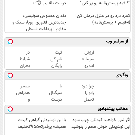
"کافیه پرسش‌نامه رو پر کنی"
درست بالا ببر 👌✅
کمرد درد رو در منزل درمان کن!
دندان مصنوعی سوئیسی:
(◂فیلم + پرسش‌نامه)
جدیدترین فناوری اروپا، سبک و
مقاوم | پرداخت قسطی
از سراسر وب
ارزش
ثبت
در
سرمایه
نام کن
شرایط
ات رو
رایگان
بحران
با
سیگنال
ارزش
وبگردی
سینگال
سرمایه
پولت
درست
گذاری
رو
چرا درد
با
مسیر
بالا ببر
بگیر
حفظ
زانو را
سیگنال
همراهی
👌✅
کن!
تحمل
درست
و
سیگنال
می‌کنی؟
سرمایه
گزارش
مطالب پیشنهادی
رایگان!
خیلی
گذاری
عملکرد
ساده
( شروع
گروه
اگر نمی خواهید کبدتان چرب شود
با این نوشیدنی گیاهی کبدت
درمنزل
رایگان
اسنپ
این نوشیدنی خوش طعم را بنوشید
همیشه پرقدرته55%تخفیف
درمانش
)
در