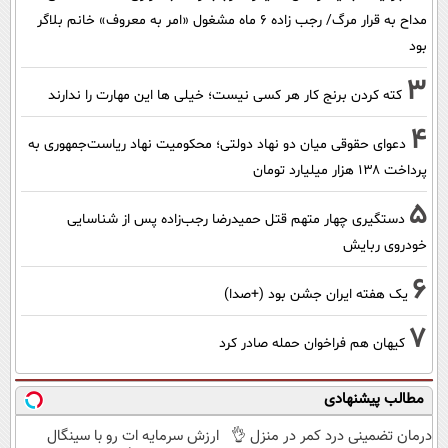
مداح به قرار مرگ/ رجب زاده 6 ماه مشغول «امر به معروف» خانم بلاگر
بود
3
کته کردن برنج کار هر کسی نیست؛ خیلی ها این مهارت را ندارند
4
دعوای حقوقی میان دو نهاد دولتی؛ محکومیت نهاد ریاست‌جمهوری به
پرداخت ۱۳۸ هزار میلیارد تومان
5
دستگیری چهار متهم قتل حمیدرضا رجب‌زاده پس از شناسایی
خودروی ربایش
6
یک هفته ایران جشن بود (+صدا)
7
کیهان هم فراخوان حمله صادر کرد
مطالب پیشنهادی
درمان تضمینی درد کمر در منزل 👌
ارزش سرمایه ات رو با سینگال