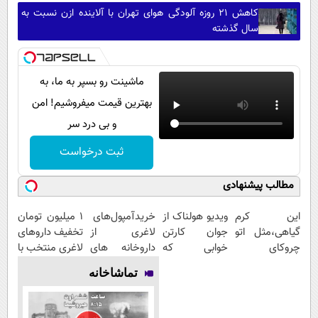
کاهش ۲۱ روزه آلودگی هوای تهران با آلاینده ازن نسبت به
سال گذشته
ماشینت رو بسپر به ما، به
بهترین قیمت میفروشیم! امن
و بی درد سر
ثبت درخواست
مطالب پیشنهادی
این کرم
ویدیو هولناک از
خریدآمپول‌های
۱ میلیون تومان
گیاهی،مثل اتو
جوان کارتن
لاغری از
تخفیف داروهای
چروکای
خوابی که
داروخانه های
لاغری منتخب با
پوستتوصاف
میلیاردر شد.
اطرافت، ارسال
ارسال از
تماشاخانه
میکنه!50%تخفیف
آموزش رایگان
فوری همراه با
داروخانه
پک یخ!
نزدیکت