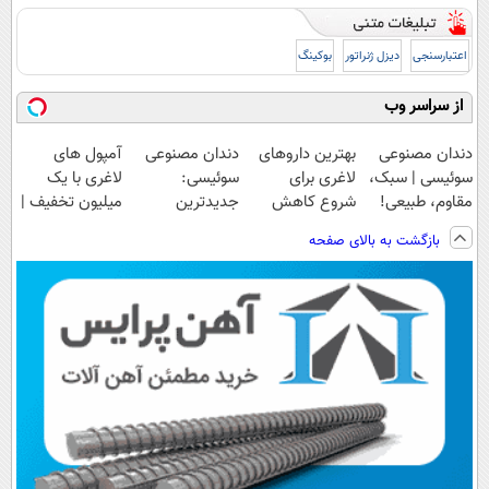
اعتبارسنجی
دیزل ژنراتور
بوکینگ
از سراسر وب
دندان مصنوعی
بهترین داروهای
دندان مصنوعی
آمپول های
سوئیسی | سبک،
لاغری برای
سوئیسی:
لاغری با یک
مقاوم، طبیعی!
شروع کاهش
جدیدترین
میلیون تخفیف |
ویزیت
وزن، ارسال از
فناوری اروپا،
ارسال از
بازگشت به بالای صفحه
رایگان+پرداخت
داروخانه های
سبک و مقاوم |
داروخانه های
اقساطی😍
نزدیکت!
پرداخت قسطی
معتبر