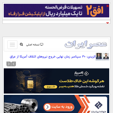
باز
نسخه اصلی
و
صفحه اول
الزیدی: ۳۰ سپتامبر زمان نهایی خروج نیروهای ائتلاف آمریکا از عراق
بسته
است
تماس با ما
کردن
آرشیو
منو
جستجو
نظرسنجی
آب و هوا
اوقات شرعی
پیوند ها
سواد زندگی