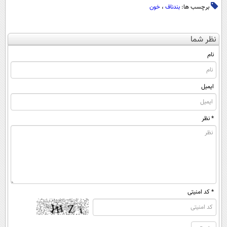
برچسب ها:
بندناف
،
خون
نظر شما
نام
ایمیل
* نظر
* کد امنیتی