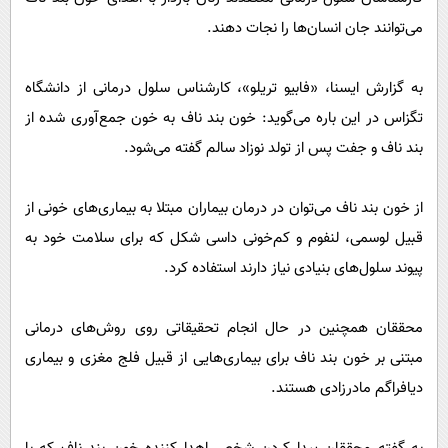
پیامک
سرگرمی
می‌توانند جان انسان‌ها را نجات دهند.
روانشناسی
فناوری
آشپزی
گوناگون
به گزارش ایسنا، «فابیو تریلو»، کارشناس سلول درمانی از دانشگاه
تگزاس در این باره می‌گوید: خون بند ناف به خون جمع‌آوری شده از
دانلود
حوادث
بند ناف و جفت پس از تولد نوزاد سالم گفته می‌شود.
محیط زیست
سلامت
از خون بند ناف می‌توان در درمان بیماران مبتلا به بیماری‌های خونی از
فرهنگی
قبیل لوسمی، لنفوم و کم‌خونی داسی شکل که برای سلامت خود به
پیوند سلول‌های بنیادی نیاز دارند استفاده کرد.
بین الملل
اجتماعی
محققان همچنین در حال انجام تحقیقاتی روی روش‌های درمانی
حیات وحش
مبتنی بر خون بند ناف برای بیماری‌هایی از قبیل فلج مغزی و بیماری
سیاست خارجی
دیافراگم مادرزادی هستند.