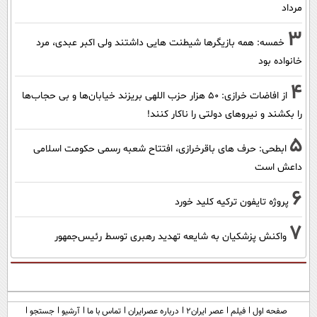
مرداد
3
خمسه: همه بازیگرها شیطنت هایی داشتند ولی اکبر عبدی، مرد
خانواده بود
4
از افاضات خرازی: ۵۰ هزار حزب اللهی بریزند خیابان‌ها و بی حجاب‌ها
را بکشند و نیرو‌های دولتی را ناکار کنند!
5
ابطحی: حرف های باقرخرازی، افتتاح شعبه رسمی حکومت اسلامی
داعش است
6
پروژه تایفون ترکیه کلید خورد
7
واکنش پزشکیان به شایعه تهدید رهبری توسط رئیس‌جمهور
صفحه اول
فیلم
عصر ایران۲
درباره عصرایران
تماس با ما
آرشیو
جستجو