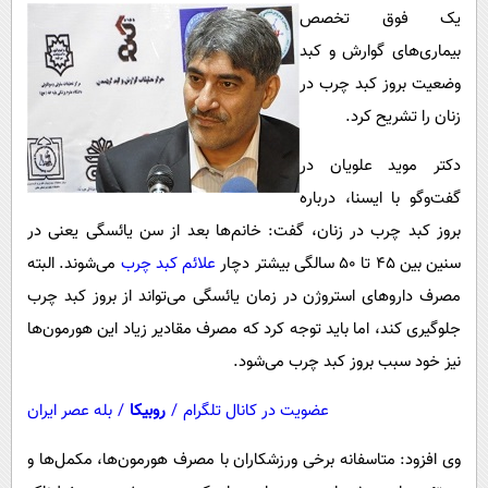
پیامک
سرگرمی
یک فوق تخصص
روانشناسی
بیماری‌های گوارش و کبد
فناوری
وضعیت بروز کبد چرب در
آشپزی
گوناگون
زنان را تشریح کرد.
دانلود
حوادث
دکتر موید علویان در
محیط زیست
گفت‌وگو با ایسنا، درباره
سلامت
بروز کبد چرب در زنان، گفت: خانم‌ها بعد از سن یائسگی یعنی در
فرهنگی
سنین بین ۴۵ تا ۵۰ سالگی بیشتر دچار
علائم کبد چرب
می‌شوند. البته
بین الملل
مصرف داروهای استروژن در زمان یائسگی می‌تواند از بروز کبد چرب
جلوگیری کند، اما باید توجه کرد که مصرف مقادیر زیاد این هورمون‌ها
اجتماعی
نیز خود سبب بروز کبد چرب می‌شود.
حیات وحش
عضویت در کانال تلگرام
/
روبیکا
/
بله عصر ایران
سیاست خارجی
وی افزود: متاسفانه برخی ورزشکاران با مصرف هورمون‌ها، مکمل‌ها و