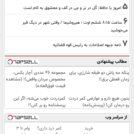
5
امروز با حافظ: گُل در بَر و مِی در کَف و معشوق به کام است
6
ساعت ۸:۱۵ ششم اوت ؛ هیروشیما / وقتی شهر در دیگ قیر
می‌جوشید
7
نامه جبهه اصلاحات به رئیس قوه قضائیه
مطالب پیشنهادی
پنکه مه پاش دو طبقه شارژی، برای
مجموعه ۴۶ عددی آچار بکس،
زمان قعطی برق!!
مخصوص مردان واقعی!! (مشاهده
قیمت فوق‌العاده)
بدون هیچ دارو و عوارضی کمر دردت
کمردردت خوب می‌شه، اگر این
رو درمان کن! (پرسش‌نامه)
پرسشنامه رو پر کنی!!
از سراسر وب
خرید
کمر درد داری؟
وام تا ۳