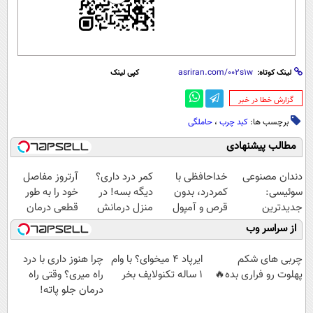
لینک کوتاه:
کپی لینک
‌گزارش خطا در خبر
برچسب ها:
کبد چرب
،
حاملگی
مطالب پیشنهادی
دندان مصنوعی
خداحافظی با
کمر درد داری؟
آرتروز مفاصل
سوئیسی:
کمردرد، بدون
دیگه بسه! در
خود را به طور
جدیدترین
قرص و آمپول
منزل درمانش
قطعی درمان
فناوری اروپا،
کن
کنید!
از سراسر وب
سبک و مقاوم |
(◀پرسش‌نامه)
◗پرسش‌نامه◖
پرداخت قسطی
چربی های شکم
ایرپاد 4 میخوای؟ با وام
چرا هنوز داری با درد
پهلوت رو فراری بده🔥
1 ساله تکنولایف بخر
راه میری؟ وقتی راه
درمان جلو پاته!