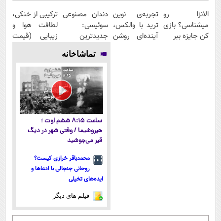
الانزا رو
تجربه‌ی نوین
دندان مصنوعی
ترکیبی از خنکی،
میشناسی؟ بازی
ترید با والکس،
سوئیسی:
لطافت هوا و
کن جایزه ببر
آینده‌ای روشن
جدیدترین
زیبایی (قیمت
در انتظار
فناوری اروپا،
باور نکردنی!)
تماشاخانه
شماست
سبک و مقاوم |
پرداخت قسطی
ساعت ۸:۱۵ ششم اوت ؛
هیروشیما / وقتی شهر در دیگ
قیر می‌جوشید
محمدباقر خرازی کیست؟
روحانی جنجالی با ادعاها و
ایده‌های تخیلی
فیلم های دیگر