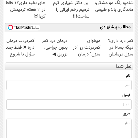
شامپو رنگ مو مشکی،
این دکتر شیرازی کرم
جای بخیه داری؟؟ فقط
ماندگاری بالا و طبیعی
ترمیم زخم ایرانی را
در 3 هفته ترمیمش
ساخت!!!
کن!😍
مطالب پیشنهادی
کمر درد داری؟
میخوای
درمان درد کمر
‌کمردردت درمان
دیگه بسه! در
کمردردت رو "در
بدون جراحی،
داره ❌ فقط چند
منزل درمانش
منزل" درمان
تزریق ◀
سؤال تا شروع
کن
کنی؟ (◂فیلم +
پرسش‌نامه رو پر
بهبودی فاصله‌
نظر شما
(◀پرسش‌نامه)
◂پرسش‌نامه)
کن ▶
داری!
نام
ایمیل
* نظر