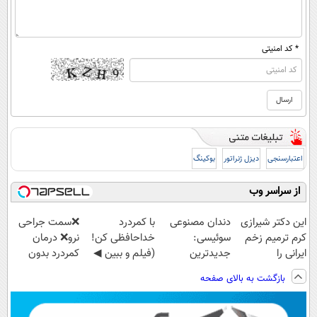
* کد امنیتی
اعتبارسنجی
دیزل ژنراتور
بوکینگ
از سراسر وب
این دکتر شیرازی
دندان مصنوعی
با کمردرد
❌سمت جراحی
کرم ترمیم زخم
سوئیسی:
خداحافظی کن!
نرو❌ درمان
ایرانی را
جدیدترین
(فیلم و ببین ◀
کمردرد بدون
ساخت!!!
فناوری اروپا،
پرسش‌نامه رو
قرص و دارو
بازگشت به بالای صفحه
سبک و مقاوم |
پرکن)
پرداخت قسطی