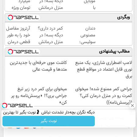
موبایل
دیگه بسه! در
میلیارد
با
منزل درمانش
تومان ویژه
اسنپ
کن
صاحبان
وبگردی
پی | در
(◀پرسش‌نامه)
فروشگاه‌های
۴
آنلاین و
دندان
کمر درد داری؟
آرتروز مفاصل
قسط
حضوری
مصنوعی
دیگه بسه! در
خود را به طور
بدون
سوئیسی:
منزل درمانش
قطعی درمان
سود و
جدیدترین
کن
کنید!
مطالب پیشنهادی
کارمزد!
فناوری
(◀پرسش‌نامه)
◗پرسش‌نامه◖
اروپا،
لامپ اضطراری شارژی، یک منبع
کاشت موی حرفه‌ای با جدیدترین
سبک و
نوری قابل اعتماد در مواقع قطع
متدها و قیمت عالی
مقاوم |
برق
پرداخت
قسطی
جراحی کمر ممنوع شده! میخوای
میخوای برای کمر درد زیر تیغ
کمرت رو در منزل درمان کنی؟
جراحی بری؟! ◗پرسش‌نامه رو پر
((پرسش‌نامه))
کن◖
دیگه نگران بچه‌دار نشدنت نباش 🤰نوبت بگیر تا بهترین
صفحه اول
فیلم
عصر ایران۲
درباره عصرایران
تماس با ما
آرشیو
جستجو
متخصصان درمانت کنن
نوبت بگیر
پیوندها
نظرسنجی
آب و هوا
اوقات شرعی
سواد زندگی