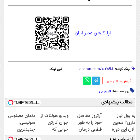
اپلیکیشن عصر ایران
لینک کوتاه:
کپی لینک
‌گزارش خطا در خبر
برچسب ها:
لاریجانی
مطالب پیشنهادی
به پول نیاز
آرتروز مفاصل
ویدیو هولناک از
دندان مصنوعی
داری؟ همین
خود را به طور
جوان کارتن
سوئیسی:
الان این دوره
قطعی درمان
خوابی که
جدیدترین
رایگان رو شرکت
کنید!
میلیاردر شد.
فناوری اروپا،
از سراسر وب