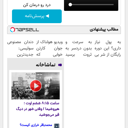
درد رو درمان کن
◀ پرسش‌نامه
مطالب پیشنهادی
به پول نیاز
به سرعت و
ویدیو هولناک از
دندان مصنوعی
داری؟ این دوره
بدون دردسر به
جوان کارتن
سوئیسی:
رایگان از شر بی
ثروت برسید
خوابی که
جدیدترین
پولی خلاصت
(دوره کاملا
میلیاردر شد.
فناوری اروپا،
تماشاخانه
میکنه
رایگان
آموزش رایگان
سبک و مقاوم |
پولسازی)
پرداخت قسطی
ساعت ۸:۱۵ ششم اوت ؛
هیروشیما / وقتی شهر در دیگ
قیر می‌جوشید
محمدباقر خرازی کیست؟