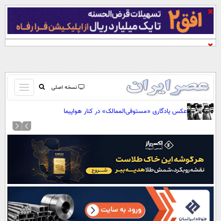
باز
نسخه اصلی
و
صفحه اول
عکس یادگاری «مستوفی‌الممالک» در کنار هواپیما
بسته
تماس با ما
کردن
آرشیو
منو
جستجو
نظرسنجی
آب و هوا
اوقات شرعی
پیوند ها
سواد زندگی