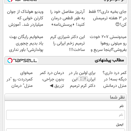
کن تا دیر نشده!
◗پرسش‌نامه◖
آموزش رایگان
سبک و مقاوم |
پرداخت قسطی
جای بخیه داری؟؟ فقط
آرتروز مفاصل خود را
ویدیو هولناک از جوان
در 3 هفته ترمیمش
به طور قطعی درمان
کارتن خوابی که
کن!😍
کنید! ◗پرسش‌نامه◖
میلیاردر شد. آموزش
رایگان
میدونستی 207 خودت
این دکتر شیرازی کرم
میخوایم رایگان بهت
رو میتونی روهوا
ترمیم زخم ایرانی را
یاد بدیم چجوری
بفروشی؟اینجا سریع و
ساخت!!!
پولدارشی! باور نداری
راحت بفروش
امتحانش مجانیه
مطالب پیشنهادی
کمر درد داری؟
برای اولین بار در
درمان درد کمر
میخوای
دیگه بسه! در
ایران🇮🇷 این
بدون جراحی،
کمردردت رو "در
منزل درمانش
دکتر کرم ترمیم
تزریق ◀
منزل" درمان
کن
کننده 23 روزه
پرسش‌نامه رو پر
کنی؟ (◂فیلم +
نظر شما
(◀پرسش‌نامه)
ساخت!
کن ▶
◂پرسش‌نامه)
نام
ایمیل