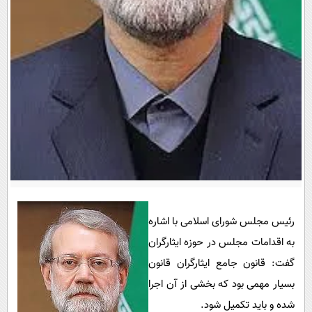
پیامک
سرگرمی
روانشناسی
فناوری
آشپزی
گوناگون
دانلود
حوادث
محیط زیست
سلامت
فرهنگی
بین الملل
اجتماعی
رئیس مجلس شورای اسلامی با اشاره
حیات وحش
به اقدامات مجلس در حوزه ایثارگران
گفت: قانون جامع ایثارگران قانون
سیاست خارجی
بسیار مهمی بود که بخشی از آن اجرا
شده و باید تکمیل شود.