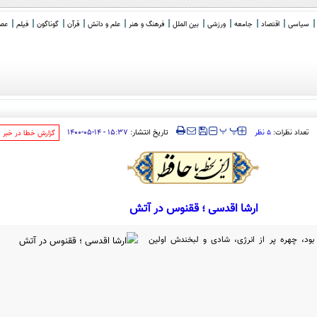
سیاسی
اقتصاد
جامعه
ورزشی
بین الملل
فرهنگ و هنر
علم و دانش
قرآن
گوناگون
فیلم
عصر 
دگی
‍‍‍ پ
پ
تاریخ انتشار:
۱۵:۳۷ - ۱۴-۰۵-۱۴۰۰
تعداد نظرات:
۵ نظر
‌گزارش خطا در خبر
ارشا اقدسی ؛ ققنوس در آتش
ود، چهره پر از انرژی، شادی و لبخندش اولین