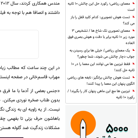
مندس همکاری کردند، سال 2012 فیلم اکران شد، ارشا و تیمش در یکی از بالاترین سطح بین المللی فعالیت رشته
معمای ریاضی؛ رکورد حل این چالش 10 ثانیه
است
داشتند و انصافا هم با توجه به ف
تست هوش تصویری: کدام کلید قفل را باز
می کند؟
معمای تصویری تک شاخ ها / تشخیص 3
مورد زیر 10 ثانیه برابر با دقت و هوش بصری فوق
العاده
یک معمای ریاضی/ خیلی ها برای رسیدن به
جواب دچار چالش می شوند، شما چطور؟
فقط تیزبین ها می توانند این معما را در 10
در این چند ساعت که مطالب زیادی 
ثانیه حل کنند!
مهراب قاسم‌خانی در صفحه اینست
تست هوش چالش برانگیز: نابغه های ریاضی
الگوی پنهان این معما را پیدا کنند!
«جنس بعضی از آدما با ما فرق دا
تیزبین ها مچ این ماهی پنهان کار را بگیرند! /
رکورد 10 ثانیه
بدون طناب صخره نوردی میکنن. خبر
نیست. از یه زاویه ای به زندگی نگ
باهاشون حرف بزنی تا بفهمی چقد
مشکلات زندگیت ضد گلوله هستن. 