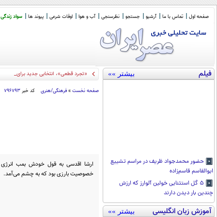
صفحه اول
تماس با ما
آرشیو
جستجو
نظرسنجی
آب و هوا
اوقات شرعی
پیوند ها
سواد زندگی
فیلم
بیشتر »»
«تجرد قطعی»، انتخابی جدید برای سبک زن
صفحه نخست
»
فرهنگی/هنری
کد خبر
۷۹۶۷۹۳
حضور محمدجواد ظریف در مراسم تشییع
ارشا اقدسی به قول خودش بمب انرژی ب
ابوالقاسم قاسم‌زاده
خصوصیت بارزی بود که به چشم می‌آمد.
۵ گل استثنایی خولین آلوارز که ارزش
چندین بار دیدن دارند
آموزش زبان انگلیسی
بیشتر »»