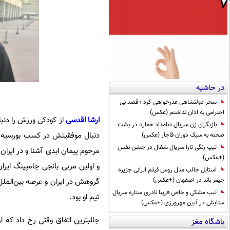
در حاشیه
سحر دولتشاهی عذرخواهی کرد ؛ قصد بی
احترامی به اذان نداشتم (عکس)
ارشا اقدسی
بازیگران زن سریال «بامداد خمار» در پشت
دنبال موفقیتش در کسب بورسیه تحص
صحنه به سبک دوران قاجار (عکس)
تیپ رنگی تارا سریال شغال در جشن نفس
مرحوم پیمان ابدی آشنا و در ایران
(+عکس)
استایل جالب مدل روس فیلم ایرانی جزیره
جیمز باند در اصفهان (+عکس)
گروهش در ایران و عرصه بین‌الملل ا
تیپ مشکی و خاص فریبا نادری ستاره سریال
تیم او بود.
ستایش در آیین مهرورزی (+عکس)
باشگاه مغز