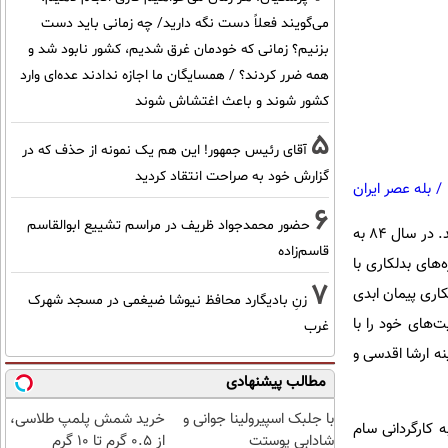
می‌گویند فعلاً دست نگه دارید/ چه زمانی باید دست
بزنیم؟ زمانی که خودمان غرق شدیم، کشور نابود شد و
همه ضرر کردند؟ / همسایگان ما اجازه ندادند عده‌ای وارد
کشور شوند و باعث اغتشاش شوند
5
آقای رئیس جمهور! این هم یک نمونه از حذف که در
گزارش خود به صراحت انتقاد کردید
/
بله عصر ایران
6
حضور محمدجواد ظریف در مراسم تشییع ابوالقاسم
از کودکی ورزش را دنبال کرده و به دنبال فعالیت‌های ورزشی اش، آی کیدو را فرا گرفت و مربی آن شد. در سال ۸۴ به
قاسم‌زاده
های بدلکاری با
7
کاری پیمان ابدی
زنِ بادیگارد محافظ نیوشا ضیغمی در مسجد شهرک
بدلکاران ۱۳ را تأسیس کرد و فعالیت‌های خود را با
غرب
نه ارشا اقدسی و
مطالب پیشنهادی
با جلبک اسپیرولینا جوانی و
خرید شمش پلمپ طلاسی،
سری فیلم‌های جیمز باند به کارگردانی سام
شادابی پوستت
از ۰.۵ گرم تا ۱۰ گرم