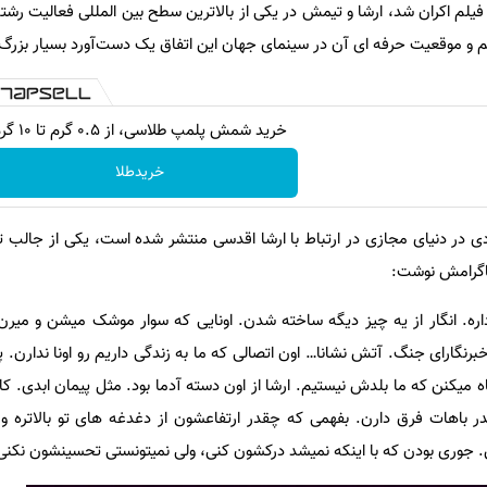
یلم و موقعیت حرفه ای آن در سینمای جهان این اتفاق یک دست‌آورد بسیار بزرگ
خرید شمش پلمپ طلاسی، از ۰.۵ گرم تا ۱۰ گرم
خریدطلا
در دنیای مجازی در ارتباط با ارشا اقدسی منتشر شده است، یکی از جالب توج
اگرامش نوشت:
ره. انگار از یه چیز دیگه ساخته شدن. اونایی که سوار موشک میشن و میرن 
نگارای جنگ. آتش نشانا… اون اتصالی که ما به زندگی داریم رو اونا ندارن. 
اه میکنن که ما بلدش نیستیم. ارشا از اون دسته آدما بود. مثل پیمان ابدی. کا
ر باهات فرق دارن. بفهمی که چقدر ارتفاعشون از دغدغه های تو بالاتره 
جوری بودن که با اینکه نمیشد درکشون کنی، ولی نمیتونستی تحسینشون نکن