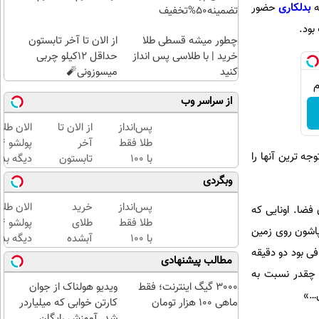
بدلکاری
حضور
تضمینه50%تخفیف
 بود.
چطور میشه قسطی طلا
از الان تا آخر تابستون
خرید | با طلاسی پس انداز
حداقل 12کیلو چربی
کنید
میسوزونی🧨
از سراسر وب
پس‌انداز
از الان تا
الان طلا
طلا فقط
آخر
ه ترین آنها را
با ۱۰۰
تابستون
دیگه بده
هزارتومان
حداقل
سرمایه‌گ
وبگردی
(امن و
12کیلو
طلا با ا
راحت)
چربی
بی‌بهره
پس‌انداز
خرید
الان طلا
فضا. اونایی که
میسوزونی
طلا فقط
طلای
پاشون روی زمین
🧨
با ۱۰۰
آبشده
دیگه بده
فی بود دو دقیقه
هزارتومان
حتی با
سرمایه‌گ
مطالب پیشنهادی
(امن و
۱۰۰هزارتومان
طلا با ا
و چقدر نسبت به
راحت)
بی‌بهره
3000 گیگ اینترنت؛ فقط
ویدیو هولناک از جوان
ی…»
ماهی 100 هزار تومان
کارتن خوابی که میلیاردر
شد. آموزش رایگان