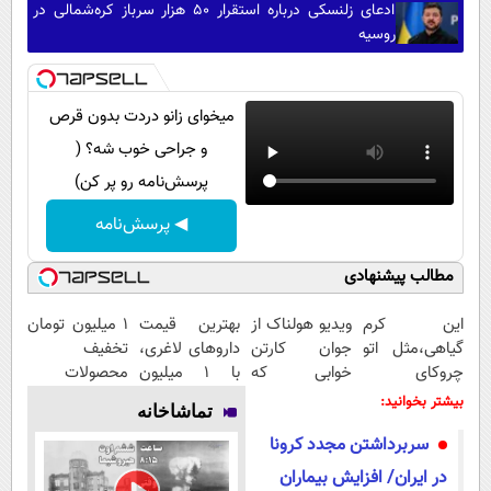
ادعای زلنسکی درباره استقرار ۵۰ هزار سرباز کره‌شمالی در
روسیه
میخوای زانو دردت بدون قرص
و جراحی خوب شه؟ (
پرسش‌نامه رو پر کن)
◀ پرسش‌نامه
مطالب پیشنهادی
این کرم
ویدیو هولناک از
بهترین قیمت
۱ میلیون تومان
گیاهی،مثل اتو
جوان کارتن
داروهای لاغری،
تخفیف
چروکای
خوابی که
با ۱ میلیون
محصولات
پوستتوصاف
میلیاردر شد.
تخفیف و ارسال
لاغری؛ یک قدم
بیشتر بخوانید:
تماشاخانه
میکنه!50%تخفیف
آموزش رایگان
از داروخانه‌
نزدیک‌تر به
سربرداشتن مجدد کرونا
شروع کاهش
وزن
در ایران/ افزایش بیماران