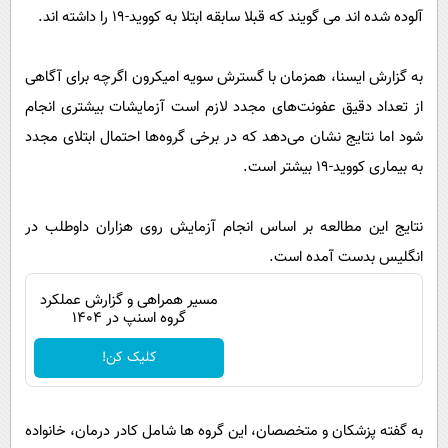
پیامک
سرگرمی
آلوده شده اند می گویند که قبلا سابقه ابتلا به کووید-۱۹ را داشته اند.
روانشناسی
فناوری
به گزارش ایسنا، همزمان با گسترش سویه امیکرون اگرچه برای آگاهی
آشپزی
گوناگون
از تعداد دقیق عفونت‌های مجدد لازم است آزمایشات بیشتری انجام
دانلود
حوادث
شود اما نتایج نشان می‌دهد که در برخی گروه‌ها احتمال ابتلای مجدد
محیط زیست
به بیماری کووید-۱۹ بیشتر است.
سلامت
نتایج این مطالعه بر اساس انجام آزمایش روی هزاران داوطلب در
فرهنگی
انگلیس بدست آمده است.
بین الملل
مسیر همراهی و گزارش عملکرد
اجتماعی
گروه اسنپ در ۱۴۰۴
حیات وحش
کلیک کن!
سیاست خارجی
به گفته پزشکان و متخصصان، این گروه ها شامل کادر درمان، خانواده