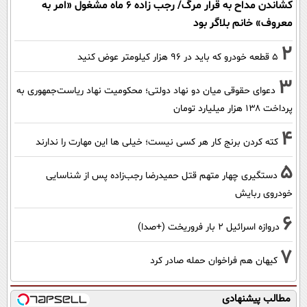
کشاندن مداح به قرار مرگ/ رجب زاده 6 ماه مشغول «امر به
معروف» خانم بلاگر بود
2
۵ قطعه خودرو که باید در ۹۶ هزار کیلومتر عوض کنید
3
دعوای حقوقی میان دو نهاد دولتی؛ محکومیت نهاد ریاست‌جمهوری به
پرداخت ۱۳۸ هزار میلیارد تومان
4
کته کردن برنج کار هر کسی نیست؛ خیلی ها این مهارت را ندارند
5
دستگیری چهار متهم قتل حمیدرضا رجب‌زاده پس از شناسایی
خودروی ربایش
6
دروازه اسرائیل ۲ بار فروریخت (+صدا)
7
کیهان هم فراخوان حمله صادر کرد
مطالب پیشنهادی