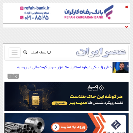
باز
نسخه اصلی
و
صفحه اول
ادعای زلنسکی درباره استقرار ۵۰ هزار سرباز کره‌شمالی در روسیه
بسته
تماس با ما
کردن
آرشیو
منو
جستجو
نظرسنجی
آب و هوا
اوقات شرعی
پیوند ها
سواد زندگی