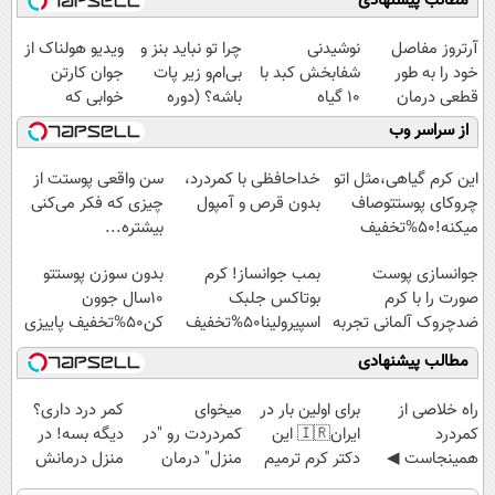
مطالب پیشنهادی
آرتروز مفاصل
نوشیدنی
چرا تو نباید بنز و
ویدیو هولناک از
خود را به طور
شفابخش کبد با
بی‌ام‌و زیر پات
جوان کارتن
قطعی درمان
10 گیاه
باشه؟ (دوره
خوابی که
کنید!
موثر(تخفیف تا
رایگان درآمد
میلیاردر شد.
از سراسر وب
◗پرسش‌نامه◖
امشب)
میلیاردی)
آموزش رایگان
این کرم گیاهی،مثل اتو
خداحافظی با کمردرد،
سن واقعی پوستت از
چروکای پوستتوصاف
بدون قرص و آمپول
چیزی که فکر می‌کنی
میکنه!50%تخفیف
بیشتره...
جوانسازی پوست
بمب جوانساز! کرم
بدون سوزن پوستتو
صورت را با کرم
بوتاکس جلبک
10سال جوون
ضدچروک آلمانی تجربه
اسپیرولینا50%تخفیف
کن50%تخفیف پاییزی
کنید!
مطالب پیشنهادی
‌راه خلاصی از
برای اولین بار در
میخوای
کمر درد داری؟
کمردرد
ایران🇮🇷 این
کمردردت رو "در
دیگه بسه! در
همینجاست ◀
دکتر کرم ترمیم
منزل" درمان
منزل درمانش
فقط کافیه فرم
کننده 23 روزه
کنی؟ (◂فیلم +
کن