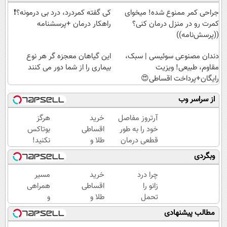
جراحی کمر ممنوع شده! میخوای
کی گفته کمردرد، درد بی درمونه؟❗
کمرت رو در منزل درمان کنی؟
راهکار درمان +پرسشنامه
((پرسش‌نامه))
دندان مصنوعی سوئیسی | سبک،
این گیاهان معجزه گر هر نوع
مقاوم، طبیعی! ویزیت
بیماری را از شما دور می کنند
رایگان+پرداخت اقساطی😍
از سراسر وب
آرتروز مفاصل
خرید
هرگز
خود را به طور
اقساطی
بوتاکس
قطعی درمان
طلا و
نکنید!
کنید!
گوشی
جوانساز
وبگردی
◗پرسش‌نامه◖
فقط با
جلبک
یک برگ
پوست
چرا درد
خرید
مسیر
چک
شمارا
زانو را
اقساطی
همراهی
صیادی
۱۰ سال
تحمل
طلا و
و
جوان
می‌کنی؟
گوشی
گزارش
مطالب پیشنهادی
می کند
خیلی
فقط با
عملکرد