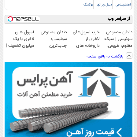
اعتبارسنجی
دیزل ژنراتور
بوکینگ
از سراسر وب
دندان مصنوعی
خریدآمپول‌های
دندان مصنوعی
آمپول های
سوئیسی | سبک،
لاغری از
سوئیسی:
لاغری با یک
مقاوم، طبیعی!
داروخانه های
جدیدترین
میلیون تخفیف |
ویزیت
اطرافت، ارسال
فناوری اروپا،
ارسال از
بازگشت به بالای صفحه
رایگان+پرداخت
فوری همراه با
سبک و مقاوم |
داروخانه های
اقساطی😍
پک یخ!
پرداخت قسطی
معتبر