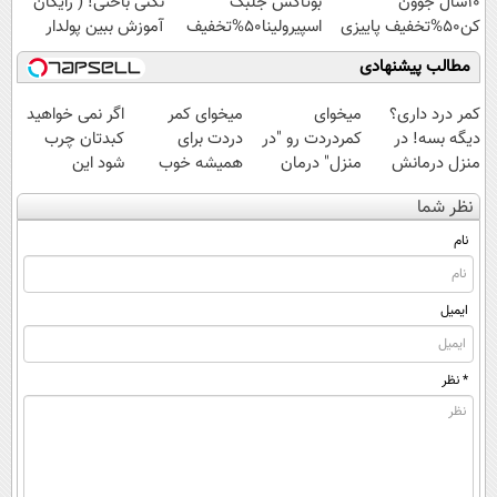
10سال جوون
بوتاکس جلبک
نکنی باختی! ( رایگان
کن50%تخفیف پاییزی
اسپیرولینا50%تخفیف
آموزش ببین پولدار
شی)
مطالب پیشنهادی
کمر درد داری؟
میخوای
میخوای کمر
اگر نمی خواهید
دیگه بسه! در
کمردردت رو "در
دردت برای
کبدتان چرب
منزل درمانش
منزل" درمان
همیشه خوب
شود این
کن
کنی؟ (◂فیلم +
شه؟ ◀
نوشیدنی خوش
نظر شما
(◀پرسش‌نامه)
◂پرسش‌نامه)
پرسش‌نامه رو پر
طعم را بنوشید
کن!
نام
ایمیل
* نظر