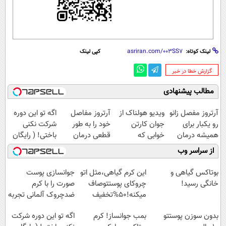
لینک کوتاه:
کپی لینک
‌گزارش خطا در خبر
مطالب پیشنهادی
آرتروز مفصل زانو
ویدیو هولناک از
آرتروز مفاصل
اگه تو این دوره
رو یکبار برای
جوان کارتن
خود را به طور
شرکت نکنی
همیشه درمان
خوابی که
قطعی درمان
باختی! ( رایگان
کن!
میلیاردر شد.
کنید!
آموزش ببین
از سراسر وب
◗پرسش‌نامه◖
آموزش رایگان
◗پرسش‌نامه◖
پولدار شی)
بوتاکس گیاهی و
این کرم گیاهی،مثل اتو
جوانسازی پوست
خانگی رسید!
چروکای پوستتوصاف
صورت را با کرم
میکنه!50%تخفیف
ضدچروک آلمانی تجربه
کنید!
بدون سوزن پوستتو
بمب جوانساز! کرم
اگه تو این دوره شرکت