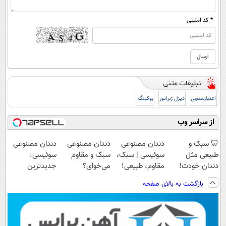
* کد امنیتی
اعتبارسنجی
دیزل ژنراتور
بوکینگ
از سراسر وب
🦷 سبک و
دندان مصنوعی
دندان مصنوعی
دندان مصنوعی
طبیعی مثل
سوئیسی | سبک،
سبک و مقاوم
سوئیسی:
دندان خودت!
مقاوم، طبیعی!
می‌خوای؟
جدیدترین
نصب آسان و
ویزیت
پرداخت اقساطی
فناوری اروپا،
بازگشت به بالای صفحه
پرداخت اقساطی
رایگان+پرداخت
هم داریم!😍 |
سبک و مقاوم |
💳 📍 تهران
اقساطی😍
📍تهران
پرداخت قسطی