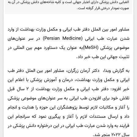
الفبایی دانش پزشکی دارای اعتبار جهانی است و کلیه شاخه‌های دانش پزشکی در آن به
پیامک
سرگرمی
صورت نمودار درختی قرار گرفته است.
روانشناسی
فناوری
آشپزی
گوناگون
مشاور امور بین الملل دفتر طب ایرانی و مکمل وزارت بهداشت از وارد
دانلود
حوادث
شدن عبارت طب ایرانی (Persian Medicine) در سر عنوان‌های
موضوعی پزشکی (MeSH)به عنوان یک دستاورد مهم بین المللی در
محیط زیست
تثبیت جهانی این طب خبر داد.
سلامت
به گزارش وبدا، دکتر آرمان زرگران، مشاور امور بین الملل دفتر طب
فرهنگی
ایرانی و مکمل وزارت بهداشت، درمان و آموزش پزشکی با اعلام این
بین الملل
خبر افزود: دفتر طب ایرانی و مکمل وزارت بهداشت از ۲ سال قبل
اجتماعی
تلاش خود برای افزودن طب ایرانی به سر عنوان‌های موضوعی پزشکی
حیات وحش
را آغاز و مکاتبات لازم توسط پژوهشگران این حوزه را هدایت و انجام
داد و ارسال مستندات لازم را آغاز و پیگیری نمود که سرانجام این
سیاست خارجی
فرایند به وارد شدن عبارت طب ایرانی در این درختواره دانش پزشکی در
سال ۲۰۲۲ منجر شد.