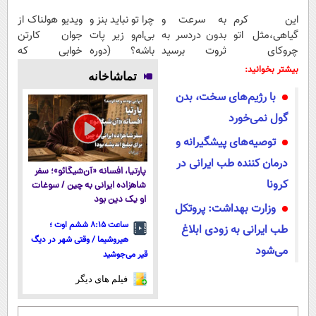
این کرم
به سرعت و
چرا تو نباید بنز و
ویدیو هولناک از
گیاهی،مثل اتو
بدون دردسر به
بی‌ام‌و زیر پات
جوان کارتن
چروکای
ثروت برسید
باشه؟ (دوره
خوابی که
پوستتوصاف
(دوره کاملا
رایگان درآمد
میلیاردر شد.
بیشتر بخوانید:
تماشاخانه
میکنه!50%تخفیف
رایگان
میلیاردی)
آموزش رایگان
با رژیم‌های سخت، بدن
پولسازی)
گول نمی‌خورد
توصیه‌های پیشگیرانه و
درمان کننده طب ایرانی در
پارتیا، افسانه «آن‌شیگائو»؛ سفر
کرونا
شاهزاده ایرانی به چین / سوغات
او یک دین بود
وزارت بهداشت: پروتکل
ساعت ۸:۱۵ ششم اوت ؛
طب ایرانی به زودی ابلاغ
هیروشیما / وقتی شهر در دیگ
می‌شود
قیر می‌جوشید
فیلم های دیگر