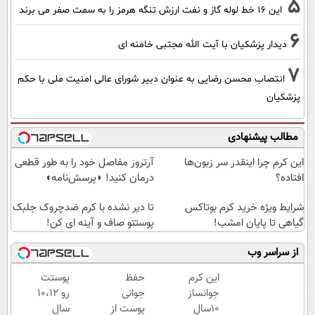
5
این 16 خط لوله گاز و نفت ارزش تنگه هرمز را به سمت صفر می برند
6
دیدار پزشکیان با آیت الله مجتبی خامنه ای
7
انتصاب محسن رضایی به عنوان دبیر شورای عالی امنیت ملی با حکم
پزشکیان
مطالب پیشنهادی
این کرم چرا اینقدر سر زبون‌ها
آرتروز مفاصل خود را به طور قطعی
افتاده؟
درمان کنید! ◗پرسش‌نامه◖
شرایط ویژه خرید کرم بوتاکس
تا دیر نشده با کرم ضدچروک جلبک
گیاهی تا پایان امشب!
پوستتو صاف و آینه ای کن!
از سراسر وب
این کرم
حفظ
پوستت
جوانساز
جوانی
رو 10،12
10سال
پوست از
سال