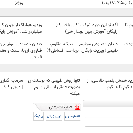
50% تخفیف)
ویژه)
لمپ طلاسی، از ۰.۵ گرم تا
اگه تو این دوره شرکت نکنی باختی! (
ویدیو هولناک از جوان کا
رایگان آموزش ببین پولدار شی)
میلیاردر شد. آموزش رایگ
خودت
دندان مصنوعی سوئیسی | سبک، مقاوم،
دندان مصنوعی سوئیسی:
طبیعی! ویزیت رایگان+پرداخت اقساطی😍
فناوری اروپا، سبک و مقا
قسطی
ید شمش پلمپ طلاسی، از
تنها روش طبیعی که پوستت رو
سرمایه گذاری ا
 ۱۰ گرم
بصورت عمقی ابرسانی و نرم
| دیجی کالا
میکنه
اعتبارسنجی
دیزل ژنراتور
بوکینگ