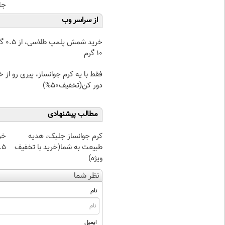
جلبک(
از سراسر وب
خرید شمش پ
۱۰ گرم
فقط با یه کرم جوانساز، پیری رو از 
دور کن(تخفیف50%)
مطالب پیشنهادی
کرم جوانساز جلبک، هدیه
خر
طبیعت به شما(خرید با تخفیف
۰.۵ گرم تا
ویژه)
نظر شما
نام
ایمیل