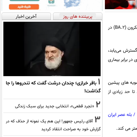
پربیننده های روز
آخرین اخبار
نتایج بررسی های اولیه از سوی متخصصان در ایالات متحده نشان داده است که همزمان با گسترش زیرسویه اُمیکرون (BA.۲) در
 از سویه اصلی گسترش می‌یابد،
در برابر بیماری
1
که به اندازه سویه های پیشین
باقر خرازی؛ چندان درشت گفت که تندروها را جا
گذاشت!
ن تا حد زیادی از
2
«تجرد قطعی»، انتخابی جدید برای سبک زندگی
/
بله عصر ایران
3
آقای رئیس جمهور! این هم یک نمونه از حذف که در
گزارش خود به صراحت انتقاد کردید