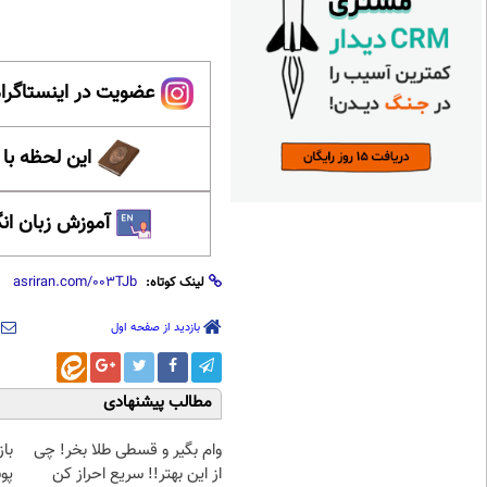
عضویت در اینستاگرام
این لحظه با
آموزش زبان ان
لینک کوتاه:
بازدید از صفحه اول
مطالب پیشنهادی
وام بگیر و قسطی طلا بخر! چی
با
از این بهتر!! سریع احراز کن
پو