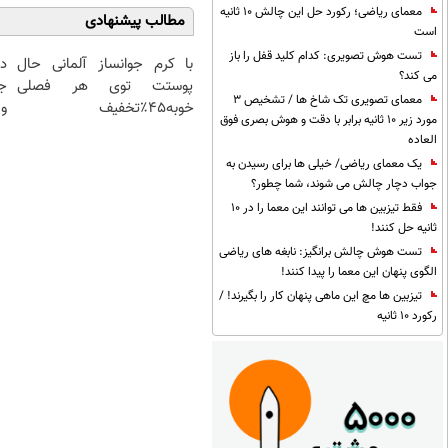
معمای ریاضی؛ رکورد حل این چالش 10 ثانیه
مطالب پیشنهادی
است
تست هوش تصویری: کدام کلید قفل را باز
با کرم جوانساز آلمانی حال
د
می کند؟
پوستت توی هر فصلی
ج
معمای تصویری تک شاخ ها / تشخیص 3
خوبه۴۵٪تخفیف
و 
مورد زیر 10 ثانیه برابر با دقت و هوش بصری فوق
العاده
یک معمای ریاضی/ خیلی ها برای رسیدن به
جواب دچار چالش می شوند، شما چطور؟
فقط تیزبین ها می توانند این معما را در 10
ثانیه حل کنند!
تست هوش چالش برانگیز: نابغه های ریاضی
الگوی پنهان این معما را پیدا کنند!
تیزبین ها مچ این ماهی پنهان کار را بگیرند! /
رکورد 10 ثانیه