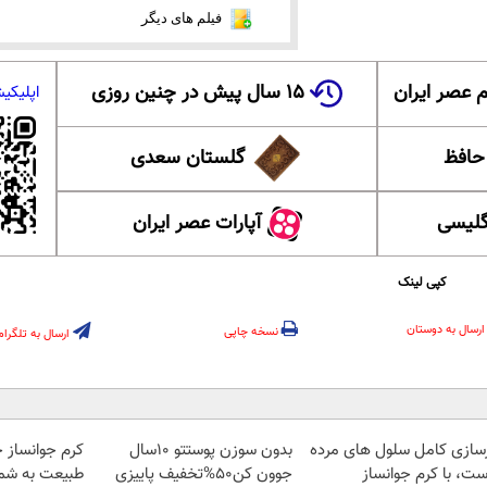
فیلم های دیگر
 عصر ایران
۱۵ سال پیش در چنین روزی
اپلیکی
 حافظ
گلستان سعدی
گلیسی
آپارات عصر ایران
کپی لینک
ارسال به دوستان
نسخه چاپی
ارسال به تلگرام
زسازی کامل سلول های مرده
بدون سوزن پوستتو 10سال
کرم جوانساز 
ست، با کرم جوانساز
جوون کن50%تخفیف پاییزی
طبیعت به شما