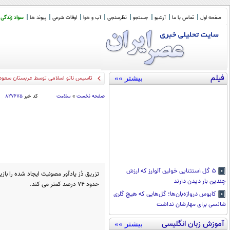
صفحه اول
تماس با ما
آرشیو
جستجو
نظرسنجی
آب و هوا
اوقات شرعی
پیوند ها
سواد زندگی
فیلم
بیشتر »»
تاسیس ناتو اسلامی توسط عربستان سعودی،
صفحه نخست
»
سلامت
کد خبر
۸۲۷۶۷۵
۵ گل استثنایی خولین آلوارز که ارزش
تزریق دُز یادآور مصونیت ایجاد شده را بازی
چندین بار دیدن دارند
حدود ۷۴ درصد کمتر می کند.
کابوس دروازه‌بان‌ها؛ گل‌هایی که هیچ گلری
شانسی برای مهارشان نداشت
آموزش زبان انگلیسی
بیشتر »»