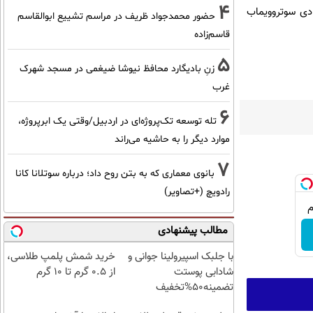
4
وی آنتی بادی سوتروویماب
حضور محمدجواد ظریف در مراسم تشییع ابوالقاسم
قاسم‌زاده
5
زنِ بادیگارد محافظ نیوشا ضیغمی در مسجد شهرک
غرب
6
تله توسعه تک‌پروژه‌ای در اردبیل/وقتی یک ابرپروژه،
موارد دیگر را به حاشیه می‌راند
7
بانوی معماری که به بتن روح داد؛ درباره سوتلانا کانا
رادویچ (+تصاویر)
مطالب پیشنهادی
با جلبک اسپیرولینا جوانی و
خرید شمش پلمپ طلاسی،
شادابی پوستت
از ۰.۵ گرم تا ۱۰ گرم
تضمینه50%تخفیف