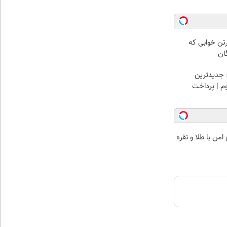
رتن خوابی که
ان
 جدیدترین
وم | پرداخت
من با طلا و نقره