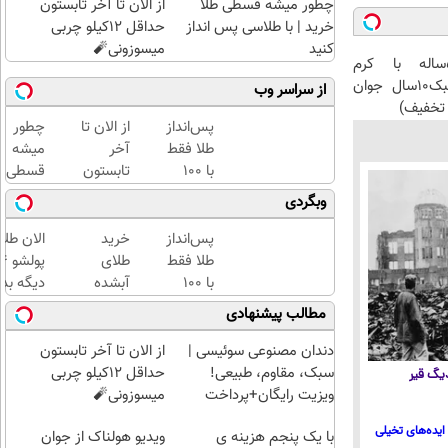
چطور میشه قسطی طلا
از الان تا آخر تابستون
خرید | با طلاسی پس انداز
حداقل 12کیلو چربی
کنید
میسوزونی🧨
این آقای58ساله با کرم
ضدچروک جلبک10سال جوان
از سراسر وب
تخفیف)
پس‌انداز
از الان تا
چطور
طلا فقط
آخر
میشه
با ۱۰۰
تابستون
قسطی
هزارتومان
حداقل
طلا
وبگردی
(امن و
12کیلو
خرید |
راحت)
چربی
با
پس‌انداز
خرید
الان طلا
میسوزونی
طلاسی
طلا فقط
طلای
🧨
پس
با ۱۰۰
آبشده
دیگه بده
انداز
هزارتومان
حتی با
سرمایه‌گ
مطالب پیشنهادی
کنید
(امن و
۱۰۰هزارتومان
طلا با ا
راحت)
بی‌بهره
دندان مصنوعی سوئیسی |
از الان تا آخر تابستون
سبک، مقاوم، طبیعی!
حداقل 12کیلو چربی
 دیگ قیر
ویزیت رایگان+پرداخت
میسوزونی🧨
اقساطی😍
ایده‌های تخیلی
با یک پنجم هزینه ی
ویدیو هولناک از جوان