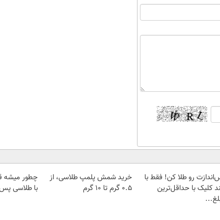
‌اندازت رو طلا کن! فقط با
خرید شمش پلمپ طلاسی، از
چطور میشه ق
د کلیک با حداقل‌ترین
۰.۵ گرم تا ۱۰ گرم
با طلاسی پس ا
غ...