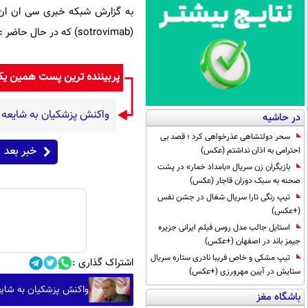
(sotrovimab) که در حال حاضر علیه اُمیکرون استفاده می‌شود، مقاوم است.
پربیننده ترین پست همین ی
واکنش پزشکیان به شایعه 
در حاشیه
سحر دولتشاهی عذرخواهی کرد ؛ قصد بی
خبر بعد
احترامی به اذان نداشتم (عکس)
بازیگران زن سریال «بامداد خمار» در پشت
صحنه به سبک دوران قاجار (عکس)
تیپ رنگی تارا سریال شغال در جشن نفس
(+عکس)
استایل جالب مدل روس فیلم ایرانی جزیره
جیمز باند در اصفهان (+عکس)
تیپ مشکی و خاص فریبا نادری ستاره سریال
اشتراک گذاری :
ستایش در آیین مهرورزی (+عکس)
واکنش پزشکیان به شایع
باشگاه مغز