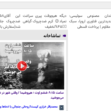
ندان مصنوعی سوئیسی:
دیگه هیچوقت پیری سراغت
دیدترین فناوری اروپا، سبک
نمیاد😉 کرم ضدچروک گیاهی
مقاوم | پرداخت قسطی
👈🏻45%تخفیف
شد(سفارش با 
تماشاخانه
ساعت ۸:۱۵ ششم اوت ؛ هیروشیما / وقتی شهر در
می‌جوشید
محمدباقر خرازی کیست؟روحانی جنجالی با ادعاها و 