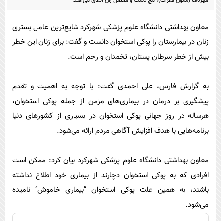
مهره‌ها (ستون فقرات)، مچ دست و مفصل ران اتفاق می‌افتد.
پیامک
سرگرمی
روانشناسی
فناوری
معاون بهداشتی دانشگاه علوم پزشکی شهرکرد شایع‌ترین عامل بستری
آشپزی
زنان در بیمارستان را پوکی استخوان دانست و گفت: برای زنان این خطر
گوناگون
بیش از خطر سرطان پستان، تخمدان و رحم است.
دانلود
حوادث
محیط زیست
به گزارش فارس، علی احمدی گفت: با توجه به اهمیت و تقدم
سلامت
پیشگیری بر درمان در بیماری‌های مزمن از جمله پوکی استخوان،
فرهنگی
هرساله در روز جهانی پوکی استخوان در بسیاری از کشورهای دنیا
برنامه‌هایی با هدف افزایش آگاهی مردم ارائه می‌شود.
بین الملل
اجتماعی
معاون بهداشتی دانشگاه علوم پزشکی شهرکرد بیان کرد: ممکن است
حیات وحش
افرادی که به پوکی استخوان دچارند از بیماری خود اطلاع نداشته
سیاست خارجی
باشند، به همین علت پوکی استخوان ”بیماری خاموش“ نامیده
می‏‌شود.