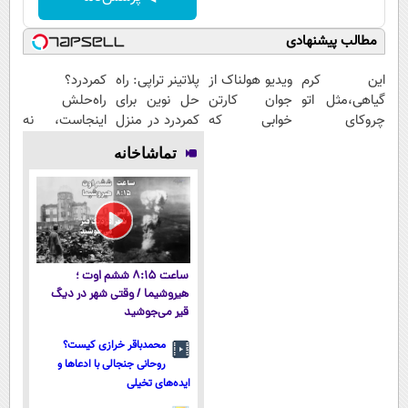
مطالب پیشنهادی
این کرم
ویدیو هولناک از
پلاتینر تراپی: راه
کمردرد؟
گیاهی،مثل اتو
جوان کارتن
حل نوین برای
راه‌حلش
چروکای
خوابی که
کمردرد در منزل
اینجاست، نه
پوستتوصاف
میلیاردر شد.
شما
توی داروخونه
تماشاخانه
میکنه!50%تخفیف
آموزش رایگان
ساعت ۸:۱۵ ششم اوت ؛
هیروشیما / وقتی شهر در دیگ
قیر می‌جوشید
محمدباقر خرازی کیست؟
روحانی جنجالی با ادعاها و
ایده‌های تخیلی