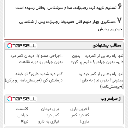
6
تسنیم تایید کرد: رجب‌زاده، مداح سرشناس، به‌قتل رسیده است
7
دستگیری چهار متهم قتل حمیدرضا رجب‌زاده پس از شناسایی
خودروی ربایش
مطالب پیشنهادی
تنها راه رهایی از کمردرد – بدون
‼️جراحی ممنوع‼️ درمان کمر درد
دارو، بدون جراحی! «فرم پر کن»
بدون جراحی و دوره نقاهت
تنها راه رهایی از کمر درد رو
کمر درد شدید داری؟ تو خونه
میدونی؟ بدون نیاز به دارو!
درمانش کن (◂پرسش‌نامه رو پرکن)
(◂پرسش‌نامه)
از سراسر وب
آخرین باری
برای درمان
❌سمت
که درد کمر
کمر درد
جراحی
داری!
نیازی به دارو
نرو❌
◗پرسش‌نامه
نیست!
درمان