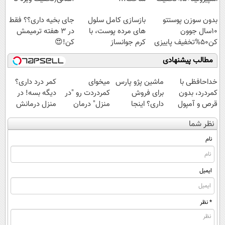
امشب)
بدون سوزن پوستتو
بازسازی کامل سلول
جای بخیه داری؟؟ فقط
10سال جوون
های مرده پوست، با
در 3 هفته ترمیمش
کن50%تخفیف پاییزی
کرم جوانساز
کن!😍
جلبک(50% تخفیف)
مطالب پیشنهادی
خداحافظی با
ماشین پژو پارس
میخوای
کمر درد داری؟
کمردرد، بدون
برای فروش
کمردردت رو "در
دیگه بسه! در
قرص و آمپول
داری؟ اینجا
منزل" درمان
منزل درمانش
سریع بفروشش
کنی؟ (◂فیلم +
کن
نظر شما
◂پرسش‌نامه)
(◀پرسش‌نامه)
نام
ایمیل
* نظر