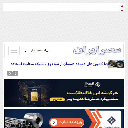
باز
نسخه اصلی
و
صفحه اول
چرا کامیون‌های کشنده همزمان از سه نوع لاستیک متفاوت استفاده
بسته
می‌کنند؟
تماس با ما
کردن
آرشیو
منو
جستجو
نظرسنجی
آب و هوا
اوقات شرعی
پیوند ها
سواد زندگی