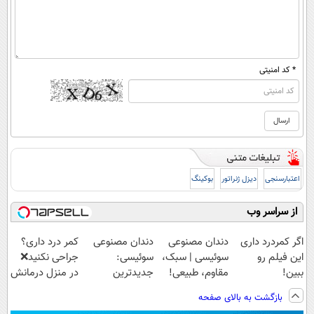
* کد امنیتی
اعتبارسنجی
دیزل ژنراتور
بوکینگ
از سراسر وب
اگر کمردرد داری
دندان مصنوعی
دندان مصنوعی
کمر درد داری؟
این فیلم رو
سوئیسی | سبک،
سوئیسی:
جراحی نکنید❌
ببین!
مقاوم، طبیعی!
جدیدترین
در منزل درمانش
◗پرسش‌نامه رو
ویزیت
فناوری اروپا،
کن
بازگشت به بالای صفحه
پر کن◖
رایگان+پرداخت
سبک و مقاوم |
(◂پرسش‌نامه)