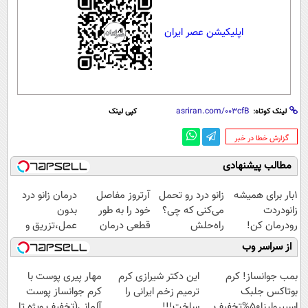
اپلیکیشن عصر ایران
لینک کوتاه:
کپی لینک
‌گزارش خطا در خبر
مطالب پیشنهادی
1بار برای همیشه
زانو درد رو تحمل
آرتروز مفاصل
درمان زانو درد
زانودردت
می‌کنی که چی؟
خود را به طور
بدون
رودرمان کن!
راه‌حلش
قطعی درمان
عمل،تزریق و
(تکنولوژی آلمان)
همین‌جاست!
کنید!
دارو
از سراسر وب
◂پرسشنامه▸
◗پرسش‌نامه◖
(◂پرسش‌نامه)
بمب جوانساز! کرم
این دکتر شیرازی کرم
مهار پیری پوست با
بوتاکس جلبک
ترمیم زخم ایرانی را
کرم جوانساز پوست
اسپیرولینا50%تخفیف
ساخت!!!
آلمانی(تخفیف ویژه تا