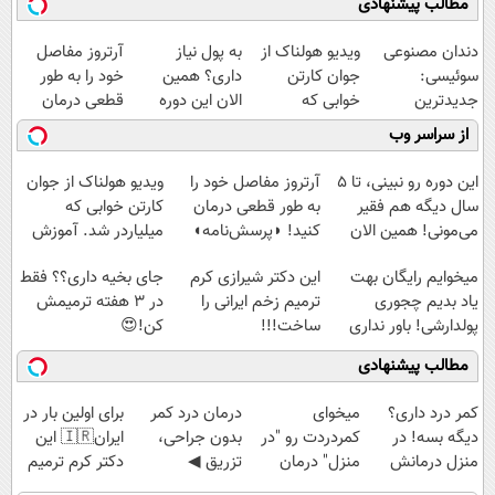
مطالب پیشنهادی
دندان مصنوعی
ویدیو هولناک از
به پول نیاز
آرتروز مفاصل
سوئیسی:
جوان کارتن
داری؟ همین
خود را به طور
جدیدترین
خوابی که
الان این دوره
قطعی درمان
فناوری اروپا،
میلیاردر شد.
رایگان رو شرکت
کنید!
از سراسر وب
سبک و مقاوم |
آموزش رایگان
کن تا دیر نشده!
◗پرسش‌نامه◖
پرداخت قسطی
این دوره رو نبینی، تا 5
آرتروز مفاصل خود را
ویدیو هولناک از جوان
سال دیگه هم فقیر
به طور قطعی درمان
کارتن خوابی که
می‌مونی! همین الان
کنید! ◗پرسش‌نامه◖
میلیاردر شد. آموزش
ثبت نام کن
رایگان
میخوایم رایگان بهت
این دکتر شیرازی کرم
جای بخیه داری؟؟ فقط
یاد بدیم چجوری
ترمیم زخم ایرانی را
در 3 هفته ترمیمش
پولدارشی! باور نداری
ساخت!!!
کن!😍
امتحانش مجانیه
مطالب پیشنهادی
کمر درد داری؟
میخوای
درمان درد کمر
برای اولین بار در
دیگه بسه! در
کمردردت رو "در
بدون جراحی،
ایران🇮🇷 این
منزل درمانش
منزل" درمان
تزریق ◀
دکتر کرم ترمیم
کن
کنی؟ (◂فیلم +
پرسش‌نامه رو پر
کننده 23 روزه