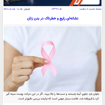
سیاسی
صفحه نخست
»
سلامت
کد
۸۶۳۷۱۱
انتشار:
۱۰:۱۵ - ۰۵-۰۸-۱۴۰۱
اقتصاد
جامعه
اقتصادی
نشانه‌ای رایج و خطرناک در بدن زنان
ورزشی
اجتماعی
خودرو
بین الملل
حوادث
فرهنگ و هنر
سیاست خارجی
سلامت
علم و دانش
یک برش دانایی
قرآن
فناوری و It
محیط زیست
گوناگون
علمی
سفر و تفریح
فیلم
سرگرمی
اخبار کریپتو
عصر ایران 2
اقتصاد
باشگاه مغز
آموزش زبان
خواندنی ها و دیدنی ها
ورزش
مجله تصویری سلاح
بانوان باید جلوی آینه بایستند و دست‌ها را بالا ببرند، اگر در این حرکت پوست سینه گیر
داستان کوتاه
کرد یا فرورفته شد، علامت بسیار مهمی است که نیازمند بررسی دقیق‌تر است.
سیاست