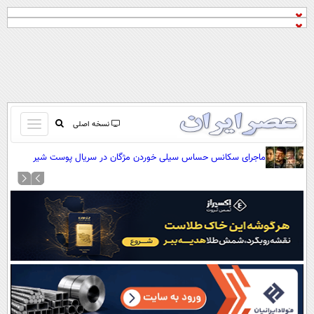
باز
نسخه اصلی
و
صفحه اول
ماجرای سکانس حساس سیلی خوردن مژگان در سریال پوست شیر
بسته
تماس با ما
کردن
آرشیو
منو
جستجو
نظرسنجی
آب و هوا
اوقات شرعی
پیوند ها
سواد زندگی