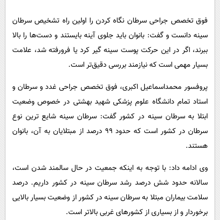
پیامک
سرگرمی
فوق تخصص جراحی سرطان نگاه کردن را اولین راه تشخیص سرطان
روانشناسی
فناوری
سینه دانست و گفت: بانوان باید جلوی آینه بایستند و دست‌ها را بالا
آشپزی
گوناگون
ببرند، اگر در این حرکت پوست سینه گیر کرد یا فرورفته شد، علامت
دانلود
حوادث
بسیار مهمی است که نیازمند بررسی دقیق‌تر است.
محیط زیست
پروفسور محمداسماعیل اکبری، فوق تخصص جراحی غدد و سرطان و
سلامت
استاد تمام دانشگاه علوم پزشکی شهید بهشتی در خصوص وضعیت
فرهنگی
ابتلا به سرطان سینه در کشور گفت: سرطان سینه شایع ترین نوع
سرطان در کشور است که حدود ۹۹ درصد از مبتلایان به آن، بانوان
بین الملل
هستند.
اجتماعی
وی ادامه داد:‌ با توجه به اینکه جمعیت در حال سالمند شدن است،
حیات وحش
سالانه حدود شش درصد رشد سرطان سینه در کشور داریم. درصد
سیاست خارجی
سلامت بیماران مبتلا به سرطان سینه در کشور از وضعیت بسیار بالایی
برخوردار و از بسیاری از کشورهای غربی بالاتر است.