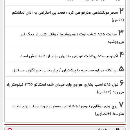
2
سحر دولتشاهی عذرخواهی کرد ؛ قصد بی احترامی به اذان نداشتم
(عکس)
3
ساعت ۸:۱۵ ششم اوت ؛ هیروشیما / وقتی شهر در دیگ قیر
می‌جوشید
4
اکونومیست: پرداخت عوارض به ایران بهتر از ادامه تنش است
5
دو نکته درباره مصاحبه با پزشکیان / جای خالی خبرنگاران مستقل
6
غول 586 اسب بخاری هواوی وارد میدان شد؛ استلاتو 1366 کیلومتر راه
می رود (+عکس)
7
برج های دوقلوی نیویورک؛ شاخص معماری بروتالیستی برای طبقه
متوسط (+تصاویر)