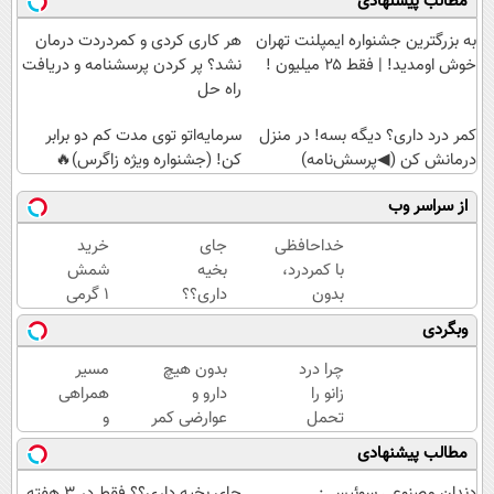
مطالب پیشنهادی
به بزرگترین جشنواره ایمپلنت تهران
هر کاری کردی و کمردردت درمان
خوش اومدید! | فقط ۲۵ میلیون !
نشد؟ پر کردن پرسشنامه و دریافت
راه حل
کمر درد داری؟ دیگه بسه! در منزل
سرمایه‌اتو توی مدت کم دو برابر
درمانش کن (◀پرسش‌نامه)
کن! (جشنواره ویژه زاگرس)🔥
از سراسر وب
خداحافظی
جای
خرید
با کمردرد،
بخیه
شمش
بدون
داری؟؟
1 گرمی
قرص و
فقط در
از
وبگردی
آمپول
3 هفته
طلاسی
ترمیمش
چرا درد
بدون هیچ
مسیر
کن!😍
زانو را
دارو و
همراهی
تحمل
عوارضی کمر
و
می‌کنی؟
دردت رو
گزارش
مطالب پیشنهادی
خیلی
درمان کن!
عملکرد
ساده
(پرسش‌نامه)
گروه
دندان مصنوعی سوئیسی:
جای بخیه داری؟؟ فقط در 3 هفته