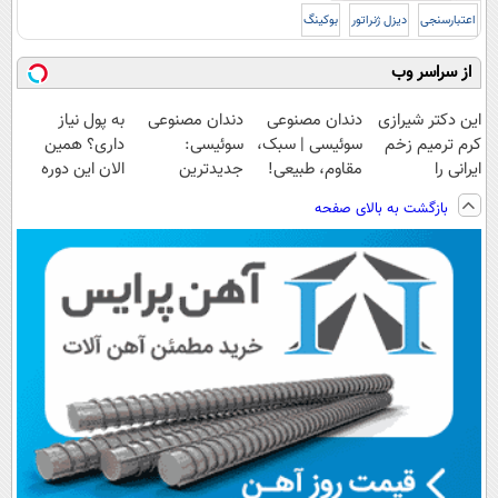
اعتبارسنجی
دیزل ژنراتور
بوکینگ
از سراسر وب
این دکتر شیرازی
دندان مصنوعی
دندان مصنوعی
به پول نیاز
کرم ترمیم زخم
سوئیسی | سبک،
سوئیسی:
داری؟ همین
ایرانی را
مقاوم، طبیعی!
جدیدترین
الان این دوره
ساخت!!!
ویزیت
فناوری اروپا،
رایگان رو شرکت
بازگشت به بالای صفحه
رایگان+پرداخت
سبک و مقاوم |
کن تا دیر نشده!
اقساطی😍
پرداخت قسطی