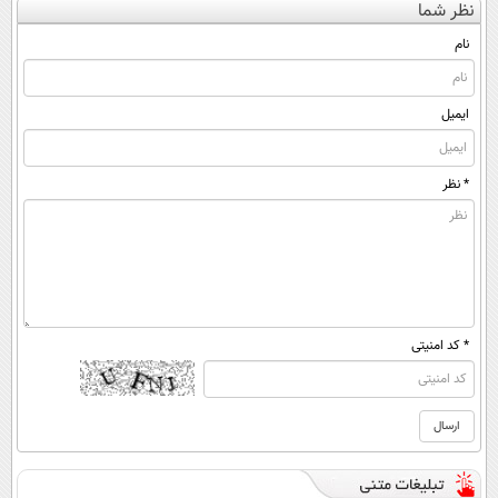
نظر شما
(◀پرسش‌نامه)
◂پرسش‌نامه)
کن ▶
ساخت!
نام
ایمیل
* نظر
* کد امنیتی