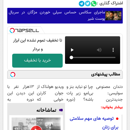
اشتراک گذاری :
ماجرای سکانس حساس سیلی خوردن مژگان در سریال
پوست شیر
تا تخفیف تموم نشده این ابزار
و بردار
خرید با تخفیف
مطالب پیشنهادی
دندان مصنوعی
چرا تو نباید بنز و
ویدیو هولناک از
13هزار نفر با
سوئیسی:
بی‌ام‌و زیر پات
جوان کارتن
این دیدن این
جدیدترین
باشه؟ (دوره
خوابی که
دوره به
فناوری اروپا،
رایگان درآمد
میلیاردر شد.
آرزوهاشون
بیشتر بخوانید:
تماشاخانه
سبک و مقاوم |
میلیاردی)
آموزش رایگان
رسیدن |
توصیه های مهم سلامتی
پرداخت قسطی
ثبت‌‌نام رایگان
برای زنان