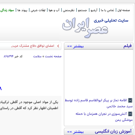
صفحه اول
تماس با ما
آرشیو
جستجو
نظرسنجی
آب و هوا
اوقات شرعی
پیوند ها
سواد زندگی
فیلم
بیشتر »»
امضای توافق دفاع مشترک عربستان سعودی
صفحه نخست
»
سلامت
کد خبر
۸۶۵۲۹۴
8 نوشیدنی طبیعی در نبرد سرماخ
اقامه نماز بر پیکر ابوالقاسم قاسم زاده توسط
یکی از مواد اصلی موجود در آقطی ترکیبات 
سید محمد خاتمی
اطمینان اظهار نظر کرد که آقطی در راستا
آتش‌سوزی در نجران همزمان با حمله
موشکی یمن
آموزش زبان انگلیسی
بیشتر »»