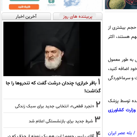
پربیننده های روز
آخرین اخبار
 حجم بیشتری از
هم هستند، اکثر
 به طور معمول
د اضافه کنید،
 و سرماخوردگی
1
باقر خرازی؛ چندان درشت گفت که تندروها را جا
گذاشت!
شده توسط پزشک
2
«تجرد قطعی»، انتخابی جدید برای سبک زندگی
وزارت کشاورزی
3
شرط جدید برای بازنشستگی اعلام شد
4
/
بله عصر ایران
آقای رئیس جمهور! این هم یک نمونه از حذف که در