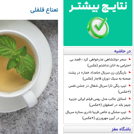
نعناع فلفلی
در حاشیه
سحر دولتشاهی عذرخواهی کرد ؛ قصد بی
احترامی به اذان نداشتم (عکس)
بازیگران زن سریال «بامداد خمار» در پشت
صحنه به سبک دوران قاجار (عکس)
تیپ رنگی تارا سریال شغال در جشن نفس
(+عکس)
استایل جالب مدل روس فیلم ایرانی جزیره
جیمز باند در اصفهان (+عکس)
تیپ مشکی و خاص فریبا نادری ستاره سریال
ستایش در آیین مهرورزی (+عکس)
باشگاه مغز