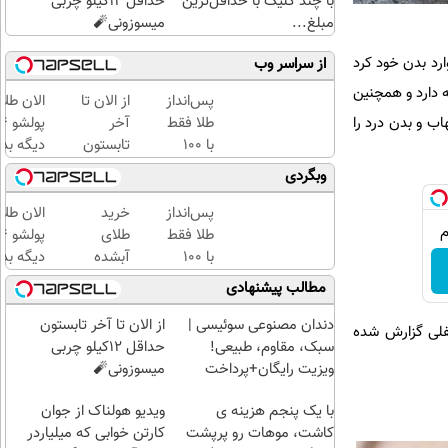
با چند کلیک با حداقل‌ترین
حداقل 12کیلو چربی
مبلغ...
میسوزونی🧨
ارد بدن خود کرد
از سراسر وب
 دارد و همچنین
پس‌انداز
از الان تا
الان طلا
اب و بدن درد را
طلا فقط
آخر
با ۱۰۰
تابستون
دیگه بده
هزارتومان
حداقل
سرمایه‌گ
وبگردی
(امن و
12کیلو
طلا با ا
راحت)
چربی
بی‌بهره
پس‌انداز
خرید
الان طلا
میسوزونی
طلا فقط
طلای
🧨
با ۱۰۰
آبشده
دیگه بده
هزارتومان
حتی با
سرمایه‌گ
مطالب پیشنهادی
(امن و
۱۰۰هزارتومان
طلا با ا
راحت)
بی‌بهره
دندان مصنوعی سوئیسی |
از الان تا آخر تابستون
فلی گزارش شده
سبک، مقاوم، طبیعی!
حداقل 12کیلو چربی
ویزیت رایگان+پرداخت
میسوزونی🧨
اقساطی😍
با یک پنجم هزینه ی
ویدیو هولناک از جوان
کاشت، موهات رو پرپشت
کارتن خوابی که میلیاردر