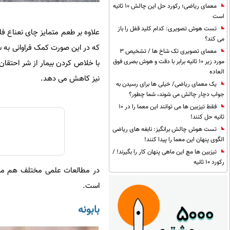
معمای ریاضی؛ رکورد حل این چالش 10 ثانیه
است
تست هوش تصویری: کدام کلید قفل را باز
علاوه بر طعم متمایز چای نعناع فل
می کند؟
که در این صورت کمک فراوانی به 
معمای تصویری تک شاخ ها / تشخیص 3
مورد زیر 10 ثانیه برابر با دقت و هوش بصری فوق
با خلاص کردن بیمار از شر احتقان
العاده
نیز کاهش می دهد.
یک معمای ریاضی/ خیلی ها برای رسیدن به
جواب دچار چالش می شوند، شما چطور؟
فقط تیزبین ها می توانند این معما را در 10
ثانیه حل کنند!
تست هوش چالش برانگیز: نابغه های ریاضی
الگوی پنهان این معما را پیدا کنند!
تیزبین ها مچ این ماهی پنهان کار را بگیرند! /
رکورد 10 ثانیه
در مطالعات علمی مختلف هم مزا
است.
بابونه