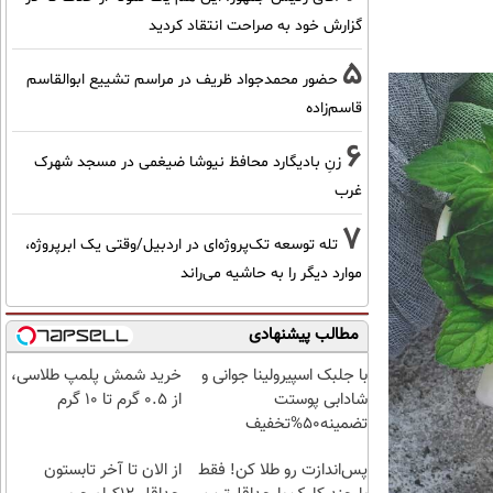
گزارش خود به صراحت انتقاد کردید
5
حضور محمدجواد ظریف در مراسم تشییع ابوالقاسم
قاسم‌زاده
6
زنِ بادیگارد محافظ نیوشا ضیغمی در مسجد شهرک
غرب
7
تله توسعه تک‌پروژه‌ای در اردبیل/وقتی یک ابرپروژه،
موارد دیگر را به حاشیه می‌راند
مطالب پیشنهادی
با جلبک اسپیرولینا جوانی و
خرید شمش پلمپ طلاسی،
شادابی پوستت
از ۰.۵ گرم تا ۱۰ گرم
تضمینه50%تخفیف
پس‌اندازت رو طلا کن! فقط
از الان تا آخر تابستون