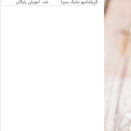
کن(شامپو جلبک سبز)
شد. آموزش رایگان