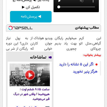
یادت ببر! ◀ پرسش‌نامه رو
تکمیل کن ▶
◀ پرسش‌نامه
مطالب پیشنهادی
این کرم
میخوایم رایگان
ویدیو هولناک از
به پول نیاز
گیاهی،مثل اتو
بهت یاد بدیم
جوان کارتن
داری؟ این دوره
چروکای
چجوری
خوابی که
رایگان از شر بی
پوستتوصاف
پولدارشی! باور
میلیاردر شد.
پولی خلاصت
بیشتر بخوانید:
تماشاخانه
میکنه!50%تخفیف
نداری امتحانش
آموزش رایگان
میکنه
اگر این ۵ نشانه را دارید
مجانیه
هرگز پنیر نخورید
ساعت ۸:۱۵ ششم اوت ؛
هیروشیما / وقتی شهر در دیگ
قیر می‌جوشید