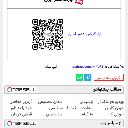
اپلیکیشن عصر ایران
لینک کوتاه:
کپی لینک
‌گزارش خطا در خبر
مطالب پیشنهادی
ویدیو هولناک از
نوشیدنی
دندان مصنوعی
آرتروز مفاصل
جوان کارتن
شفابخش کبد با
سوئیسی:
خود را به طور
خوابی که
10 گیاه
جدیدترین
قطعی درمان
میلیاردر شد.
موثر(تخفیف تا
فناوری اروپا،
کنید!
از سراسر وب
آموزش رایگان
امشب)
سبک و مقاوم |
◗پرسش‌نامه◖