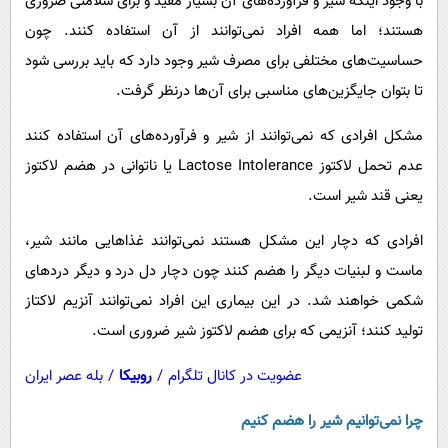
با وجود اینکه شیر و فرآورده‌های آن بسیار مفید و برای سلامتی ضروری
پیامک
سرگرمی
هستند؛ اما همه افراد نمی‌توانند از آن استفاده کنند. چون
روانشناسی
فناوری
حساسیت‌های مختلفی برای مصرف شیر وجود دارد که باید بررسی شود
آشپزی
گوناگون
تا بتوان جایگزین‌های مناسبی برای آن‌ها درنظر گرفت.
دانلود
حوادث
مشکل افرادی که نمی‌توانند از شیر و فرآورده‌های آن استفاده کنند
محیط زیست
عدم تحمل لاکتوز Lactose Intolerance یا ناتوانی در هضم لاکتوز
یعنی قند شیر است.
سلامت
فرهنگی
افرادی که دچار این مشکل هستند نمی‌توانند غذاهایی مانند شیر،
بین الملل
ماست و لبنیات دیگر را هضم کنند چون دچار دل درد و دیگر دردهای
شکمی خواهند شد. در این بیماری این افراد نمی‌توانند آنزیم لاکتاز
اجتماعی
تولید کنند؛ آنزیمی که برای هضم لاکتوز شیر ضروری است.
حیات وحش
عضویت در کانال تلگرام
/
روبیکا
/
بله عصر ایران
سیاست خارجی
چرا نمی‌توانیم شیر را هضم کنیم