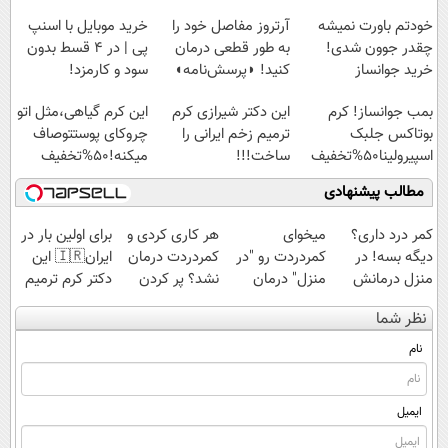
پرداخت قسطی
خودتم باورت نمیشه
آرتروز مفاصل خود را
خرید موبایل با اسنپ
چقدر جوون شدی!
به طور قطعی درمان
پی | در ۴ قسط بدون
خرید جوانساز
کنید! ◗پرسش‌نامه◖
سود و کارمزد!
اسپیرولینا با تخفیف
بمب جوانساز! کرم
این دکتر شیرازی کرم
این کرم گیاهی،مثل اتو
ویژه
بوتاکس جلبک
ترمیم زخم ایرانی را
چروکای پوستتوصاف
اسپیرولینا50%تخفیف
ساخت!!!
میکنه!50%تخفیف
مطالب پیشنهادی
کمر درد داری؟
میخوای
هر کاری کردی و
برای اولین بار در
دیگه بسه! در
کمردردت رو "در
کمردردت درمان
ایران🇮🇷 این
منزل درمانش
منزل" درمان
نشد؟ پر کردن
دکتر کرم ترمیم
کن
کنی؟ (◂فیلم +
پرسشنامه و
کننده 23 روزه
نظر شما
(◀پرسش‌نامه)
◂پرسش‌نامه)
دریافت راه حل
ساخت!
نام
ایمیل