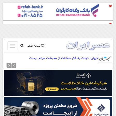
باز
نسخه اصلی
و
صفحه اول
کیهان: دولت به فکر حفاظت از معیشت مردم نیست
بسته
تماس با ما
کردن
آرشیو
منو
جستجو
نظرسنجی
آب و هوا
اوقات شرعی
پیوند ها
سواد زندگی