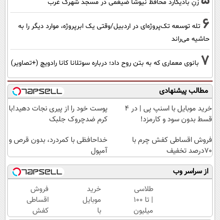
5
زنِ بادیگارد محافظ نیوشا ضیغمی در مسجد شهرک غرب
6
تله توسعه تک‌پروژه‌ای در اردبیل/وقتی یک ابرپروژه، موارد دیگر را به
حاشیه می‌راند
7
بانوی معماری که به بتن روح داد؛ درباره سوتلانا کانا رادویچ (+تصاویر)
مطالب پیشنهادی
خرید موبایل با اسنپ پی | در ۴
پوست خود را از پیری نجات دهید!با
قسط بدون سود و کارمزد!
کرم ضدچروک جلبک
فروش اقساطی کفش چرم با
خداحافظی با کمردرد، بدون قرص و
70درصد تخفیف
آمپول
از سراسر وب
طلاسی
خرید
فروش
| تا 100
موبایل
اقساطی
میلیون
با
کفش