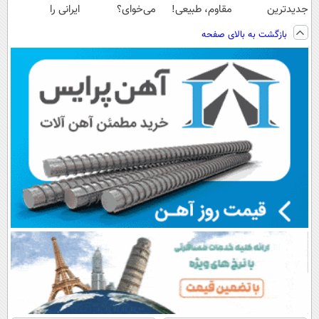
جدیدترین
مقاوم، طبیعی!
می‌خوای؟
ایرانی را
فناوری اروپا،
ویزیت
پرداخت اقساطی
ساخت!!!
بازگشت به بالای صفحه
سبک و مقاوم |
رایگان+پرداخت
هم داریم!😍 |
پرداخت قسطی
اقساطی😍
📍تهران