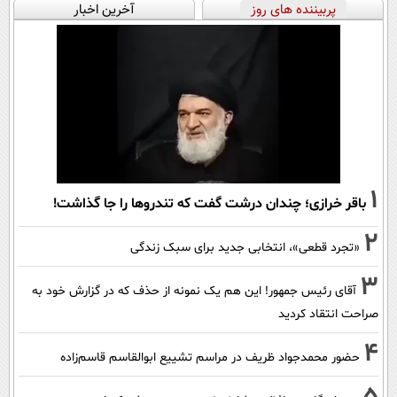
پربیننده های روز
آخرین اخبار
1
باقر خرازی؛ چندان درشت گفت که تندروها را جا گذاشت!
2
«تجرد قطعی»، انتخابی جدید برای سبک زندگی
3
آقای رئیس جمهور! این هم یک نمونه از حذف که در گزارش خود به
صراحت انتقاد کردید
4
حضور محمدجواد ظریف در مراسم تشییع ابوالقاسم قاسم‌زاده