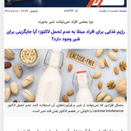
سیاسی
صفحه نخست
»
سلامت
کد
۸۶۵۴۹۳
انتشار:
۱۲:۳۰ - ۱۸-۰۸-۱۴۰۱
اقتصاد
چرا بعضی افراد نمی‌توانند شیر بخورند
جامعه
اقتصادی
رژیم غذایی برای افراد مبتلا به عدم تحمل لاکتوز؛ آیا جایگزینی برای
ورزشی
اجتماعی
خودرو
شیر وجود دارد؟
بین الملل
حوادث
فرهنگ و هنر
سیاست خارجی
سلامت
علم و دانش
یک برش دانایی
قرآن
فناوری و It
محیط زیست
گوناگون
علمی
سفر و تفریح
فیلم
سرگرمی
اخبار کریپتو
عصر ایران 2
اقتصاد
باشگاه مغز
مشکل افرادی که نمی‌توانند از شیر و فرآورده‌های آن استفاده کنند عدم تحمل لاکتوز
Lactose Intolerance یا ناتوانی در هضم لاکتوز یعنی قند شیر است.
آموزش زبان
خواندنی ها و دیدنی ها
ورزش
مجله تصویری سلاح
داستان کوتاه
سیاست