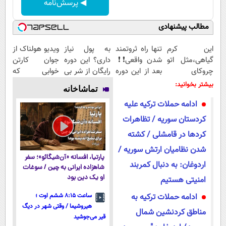
◀ پرسش‌نامه
مطالب پیشنهادی
این کرم
تنها راه ثروتمند
به پول نیاز
ویدیو هولناک از
گیاهی،مثل اتو
شدن واقعی❗❗
داری؟ این دوره
جوان کارتن
چروکای
بعد از این دوره
رایگان از شر بی
خوابی که
پوستتوصاف
تو خواب هم
پولی خلاصت
میلیاردر شد.
بیشتر بخوانید:
تماشاخانه
میکنه!50%تخفیف
پول در بیار😍
میکنه
آموزش رایگان
ادامه حملات ترکیه علیه
کردستان سوریه / تظاهرات
کردها در قامشلی / کشته
شدن نظامیان ارتش سوریه /
پارتیا، افسانه «آن‌شیگائو»؛ سفر
اردوغان: به دنبال کمربند
شاهزاده ایرانی به چین / سوغات
او یک دین بود
امنیتی هستیم
ادامه حملات ترکیه به
ساعت ۸:۱۵ ششم اوت ؛
هیروشیما / وقتی شهر در دیگ
مناطق کردنشین شمال
قیر می‌جوشید