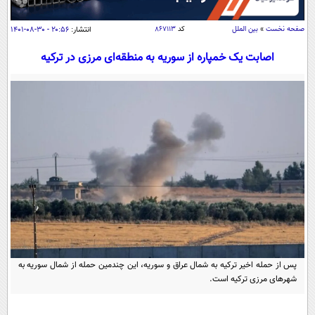
سیاسی
اقتصاد
صفحه نخست
»
بین الملل
کد
۸۶۷۱۱۳
انتشار:
۲۰:۵۶ - ۳۰-۰۸-۱۴۰۱
جامعه
اقتصادی
اصابت یک خمپاره از سوریه به منطقه‌ای مرزی در ترکیه
ورزشی
اجتماعی
خودرو
بین الملل
حوادث
فرهنگ و هنر
سیاست خارجی
سلامت
علم و دانش
یک برش دانایی
قرآن
فناوری و It
محیط زیست
گوناگون
علمی
سفر و تفریح
فیلم
سرگرمی
اخبار کریپتو
عصر ایران 2
اقتصاد
باشگاه مغز
پس از حمله اخیر ترکیه به شمال عراق و سوریه، این چندمین حمله از شمال سوریه به
آموزش زبان
خواندنی ها و دیدنی ها
ورزش
مجله تصویری سلاح
شهرهای مرزی ترکیه است.
داستان کوتاه
سیاست