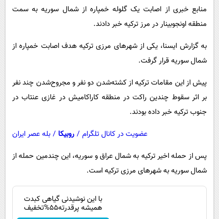
پیامک
سرگرمی
منابع خبری از اصابت یک گلوله خمپاره از شمال سوریه به سمت
روانشناسی
منطقه اونجوبینار در مرز ترکیه خبر دادند.
فناوری
آشپزی
گوناگون
به گزارش ایسنا، یکی از شهرهای مرزی ترکیه هدف اصابت خمپاره از
دانلود
حوادث
شمال سوریه قرار گرفت.
محیط زیست
پیش از این مقامات ترکیه از کشته‌شدن دو نفر و مجروح‌شدن چند نفر
سلامت
بر اثر سقوط چندین راکت در منطقه کاراکامیش در غازی عنتاب در
جنوب ترکیه خبر داده بودند.
فرهنگی
بین الملل
عضویت در کانال تلگرام
/
روبیکا
/
بله عصر ایران
اجتماعی
پس از حمله اخیر ترکیه به شمال عراق و سوریه، این چندمین حمله از
حیات وحش
شمال سوریه به شهرهای مرزی ترکیه است.
سیاست خارجی
با این نوشیدنی گیاهی کبدت
همیشه پرقدرته55%تخفیف