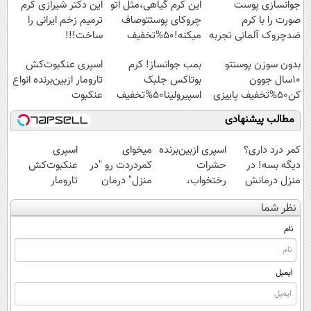
جوانسازی پوست
این کرم گیاهی،مثل اتو
این دکتر شیرازی کرم
صورت را با کرم
چروکای پوستتوصاف
ترمیم زخم ایرانی را
ضدچروک آلمانی تجربه
میکنه!50%تخفیف
ساخت!!!
کنید!
بدون سوزن پوستتو
بمب جوانساز! کرم
اسپری عنکبوت‌‌کش
10سال جوون
بوتاکس جلبک
تارومار ازبین‌برنده انواع
کن50%تخفیف پاییزی
اسپیرولینا50%تخفیف
عنکبوت
مطالب پیشنهادی
کمر درد داری؟
اسپری ازبین‌برنده
میخوای
اسپری
دیگه بسه! در
حشرات
کمردردت رو "در
عنکبوت‌‌کش
منزل درمانش
رختخواب،
منزل" درمان
تارومار
کن
مناسب برای
کنی؟ (◂فیلم +
ازبین‌برنده انواع
نظر شما
(◀پرسش‌نامه)
مقابله با انواع
◂پرسش‌نامه)
عنکبوت
ساس
نام
ایمیل