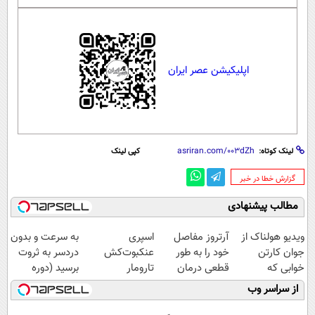
اپلیکیشن عصر ایران
لینک کوتاه:
کپی لینک
‌گزارش خطا در خبر
مطالب پیشنهادی
ویدیو هولناک از
آرتروز مفاصل
اسپری
به سرعت و بدون
جوان کارتن
خود را به طور
عنکبوت‌‌کش
دردسر به ثروت
خوابی که
قطعی درمان
تارومار
برسید (دوره
میلیاردر شد.
کنید!
ازبین‌برنده انواع
کاملا رایگان
از سراسر وب
آموزش رایگان
◗پرسش‌نامه◖
عنکبوت
پولسازی)