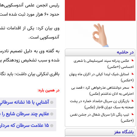
رئیس انجمن علمی آندوسکوپی‌های ع
حدود ۶۰ هزار مورد ثبت شده است.
وی بیان کرد: یکی از اقدامات ت
آندوسکوپی است.
به گفته وی به دلیل تصمیم نادرس
در حاشیه
شده و سبب تشخیص زودهنگام بیماری خواهد ش
عکس پدرانه سپند امیرسلیمانی با شعری
احساسی (+عکس)
باقری لنکرانی بیان داشت: باید نگ
استایل شیک لیندا کیانی در اکران ماه پنهان
(+عکس)
سحر دولتشاهی عذرخواهی کرد ؛ قصد بی
در همین باره:
احترامی به اذان نداشتم (عکس)
بازیگران زن سریال «بامداد خمار» در پشت
آشنايي با 15 نشانه سرطاني
صحنه به سبک دوران قاجار (عکس)
علایم چند سرطان شایع را ب
تیپ رنگی تارا سریال شغال در جشن نفس
(+عکس)
15 علامت سرطان که مردان نادیده می‌گیرند
باشگاه مغز