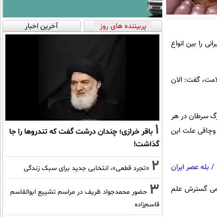
پربیننده های روز
آخرین اخبار
ی را بین انواع
امت، گفت: الان
رگ سرطان در هر
1
وچاقی علت این
باقر خرازی؛ چندان درشت گفت که تندروها را جا
گذاشت!
2
/
بله عصر ایران
«تجرد قطعی»، انتخابی جدید برای سبک زندگی
3
ای علمی گسترش علم
حضور محمدجواد ظریف در مراسم تشییع ابوالقاسم
قاسم‌زاده