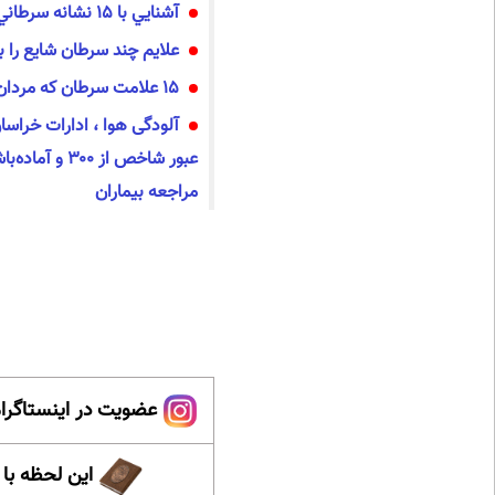
آشنايي با 15 نشانه سرطاني
علایم چند سرطان شایع را بد
15 علامت سرطان که مردان نادیده می‌گیرند
آلودگی هوا ، ادارات خراسا
عبور شاخص از ۳۰۰
مراجعه بیماران
عضویت در اینستاگرام
این لحظه با