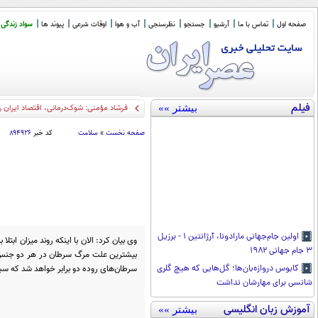
صفحه اول
تماس با ما
آرشیو
جستجو
نظرسنجی
آب و هوا
اوقات شرعی
پیوند ها
سواد زندگی
فیلم
بیشتر »»
داروها
_
صفحه نخست
»
سلامت
کد خبر
۸۹۴۹۲۶
اولین جام‌جهانی مارادونا، آرژانتین ۱ - برزیل
وی بیان کرد: الان با اینکه روند میزان اب
۳ جام جهانی ۱۹۸۲
بیشترین علت مرگ سرطان در هر دو جنس 
سرطان‌های روده دو برابر خواهد شد که س
کابوس دروازه‌بان‌ها؛ گل‌هایی که هیچ گلری
شانسی برای مهارشان نداشت
آموزش زبان انگلیسی
بیشتر »»