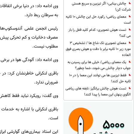
چالش بینایی؛ اگر تیزبین و سریع هستی
وی ادامه داد: در دنیا برخی اتفاقا
شرکت کن!
به سرطان ربط دارد.
معمای ریاضی؛ رکورد حل این چالش 10 ثانیه
است
رئیس انجمن علمی آندوسکوپ‌های
تست هوش تصویری: کدام کلید قفل را باز
می کند؟
مصرف دخانیات و کم تحرکی پیش برو
معمای تصویری تک شاخ ها / تشخیص 3
مطلوب نیست.
مورد زیر 10 ثانیه برابر با دقت و هوش بصری فوق
العاده
وی ادامه داد: آلودگی هوا در برخی 
یک معمای ریاضی/ خیلی ها برای رسیدن به
جواب دچار چالش می شوند، شما چطور؟
باقری لنکرانی خاطرنشان کرد: در 
فقط تیزبین ها می توانند این معما را در 10
ثانیه حل کنند!
ضرورتی ندارد.
تست هوش چالش برانگیز: نابغه های ریاضی
الگوی پنهان این معما را پیدا کنند!
وی گفت: رویکرد نباید فقط کاهش ه
باقری لنکرانی با اشاره به خدما
است.
این استاد بیماری‌های گوارشی ا