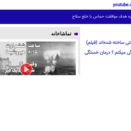
youtube.
اره هدف موافقت حماس با خلع سلاح
تماشاخانه
فتی ساخته شده‌اند (فیلم)
 میکنم ؟ درمان خستگی
ساعت ۸:۱۵ ششم اوت ؛ هیروشیما / وقتی شهر در
می‌جوشید
محمدباقر خرازی کیست؟روحانی جنجالی با ادعاها و 
فیلم های دیگر