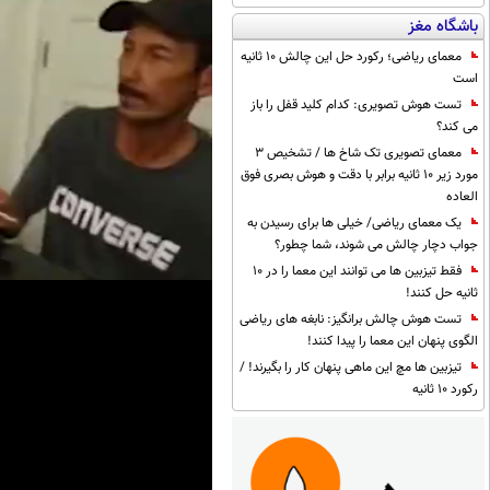
باشگاه مغز
معمای ریاضی؛ رکورد حل این چالش 10 ثانیه
است
تست هوش تصویری: کدام کلید قفل را باز
می کند؟
معمای تصویری تک شاخ ها / تشخیص 3
مورد زیر 10 ثانیه برابر با دقت و هوش بصری فوق
العاده
یک معمای ریاضی/ خیلی ها برای رسیدن به
جواب دچار چالش می شوند، شما چطور؟
فقط تیزبین ها می توانند این معما را در 10
ثانیه حل کنند!
تست هوش چالش برانگیز: نابغه های ریاضی
الگوی پنهان این معما را پیدا کنند!
تیزبین ها مچ این ماهی پنهان کار را بگیرند! /
رکورد 10 ثانیه