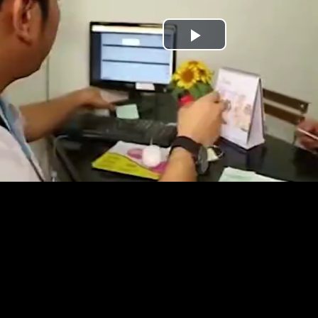
Play
Video