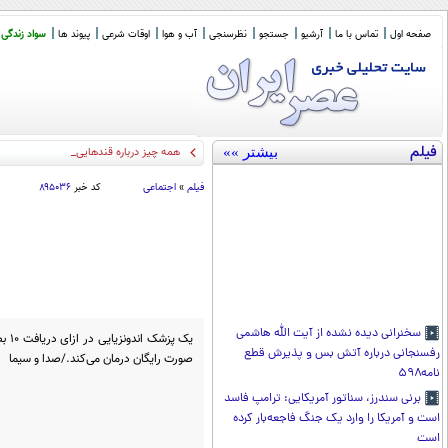
صفحه اول
تماس با ما
آرشیو
جستجو
نظرسنجی
آب و هوا
اوقات شرعی
پیوند ها
سواد زندگی
فیلم
بیشتر »»
همه چیز درباره قندهایی که می خوریم/ یک
فیلم
»
اجتماعی
کد خبر
۸۹۵۰۳۶
سخنرانی دیده نشده از آیت الله هاشمی
یک پ
رفسنجانی درباره آتش بس و پذیرش قطع
صورت رایگان درمان می‌کند./صدا و سیما
نامه۵۹۸
برنی سندرز، سناتور آمریکایی: ترامپ فاسد
است و آمریکا را وارد یک جنگ فاجعه‌بار کرده
است